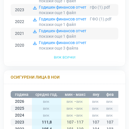
покажи още 1
файл
Годишен финансов отчет
гфо (1).pdf
2023
покажи още 1
файл
Годишен финансов отчет
ГФО (1).pdf
2022
покажи още 1
файл
Годишен финансов отчет
2021
покажи още 1
файл
Годишен финансов отчет
2020
покажи още 3
файла
виж всички
ОСИГУРЕНИ ЛИЦА В НОИ
година
средно год.
мин - макс
яну
фев
мар
2026
-
2025
-
2024
-
2023
111,8
107 - 117
107
107
107