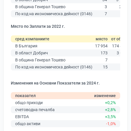
В община Генерал Тошево
3
285
По код на икономическа дейност (0146)
7
59
Място по Заплати за 2022 г.
сред компаниите
място
от общо
В България
17 954
174 403
В област Добрич
173
3 081
В община Генерал Тошево
7
161
По код на икономическа дейност (0146)
15
50
Изменения на Основни Показатели за 2024 г.
показател
изменение
общо приходи
+0,2%
счетоводна печалба
+2,8%
EBITDA
+3,5%
общо активи
-1,0%