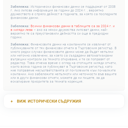
Забележка:
Исторически финансови данни се поддържат от 2008
г. Ако липсва информация за години до 2024 г. , вероятно
дружеството е спряло дейност в годината, за която са последните
финансови данни.
Забележка:
Всички финансови данни в таблиците са за 2024 г. и
в хиляди лева
– ако за някои дружества липсват данни, най-
вероятно те са преустановили дейността си още в предходни
години.
Забележка:
Финансовите данни на компаниите се извличат от
публикуваните от тях финансови отчети в Търговския регистър. В
много редки случаи финансовите данни може да бъдат непълни
или неточно извлечени, за което са създадени автоматизирани
вътрешни контроли за тяхното откриване, и те се поправят от
редактор. Това отнема време с оглед на стотиците хиляди отчети,
които всяка година се публикуват в Търговския регистър, като
ние поправяме несъответствията от по-големите към по-малките
компании. Ако забележите непълноти или неточности във вашите
или в други финансови отчети, можете да ни пишете, за да
ескалираме приоритета за тяхната корекция.
ВИЖ
ИСТОРИЧЕСКИ СЪДРУЖИЯ