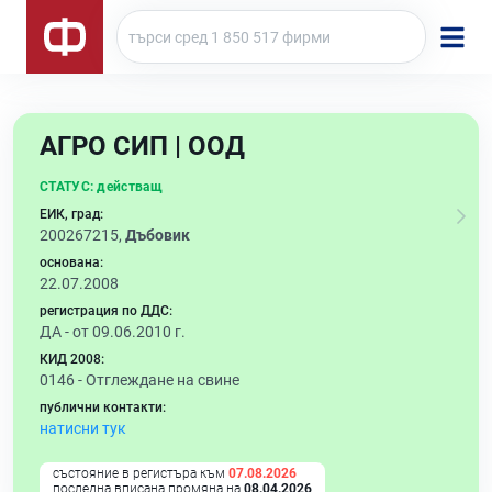
АГРО СИП | ООД
СТАТУС:
действащ
ЕИК, град:
200267215,
Дъбовик
основана:
22.07.2008
регистрация по ДДС:
ДА - от 09.06.2010 г.
КИД 2008:
0146 -
Отглеждане на свине
публични контакти:
натисни тук
състояние в регистъра към
07.08.2026
последна вписана промяна на
08.04.2026