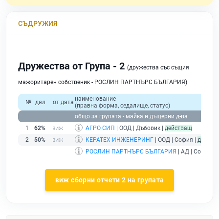
СЪДРУЖИЯ
Дружества от Група - 2
(дружества със същия
мажоритарен собственик - РОСЛИН ПАРТНЪРС БЪЛГАРИЯ)
наименование
№
дял
от дата
(правна форма, седалище, статус)
общо за групата - майка и дъщерни д-ва
1
62%
АГРО СИП
| ООД | Дъбовик |
действащ
2
50%
КЕРАТЕХ ИНЖЕНЕРИНГ
| ООД | София |
действ
РОСЛИН ПАРТНЪРС БЪЛГАРИЯ
| АД | София |
виж сборни отчети 2 на групата