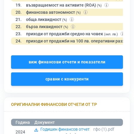
19.
възвращаемост на активите (ROA)
(%)
20.
финансова автономност
(%)
21.
обща ликвидност
(%)
22.
бърза ликвидност
(%)
23.
приходи от продажби средно на човек
(хил. лв.)
24.
приходи от продажби на 100 лв. оперативни разходи
виж финансови отчети и показатели
сравни с конкуренти
ОРИГИНАЛНИ ФИНАНСОВИ ОТЧЕТИ ОТ ТР
Година
Документ
Годишен финансов отчет
гфо (1).pdf
2024