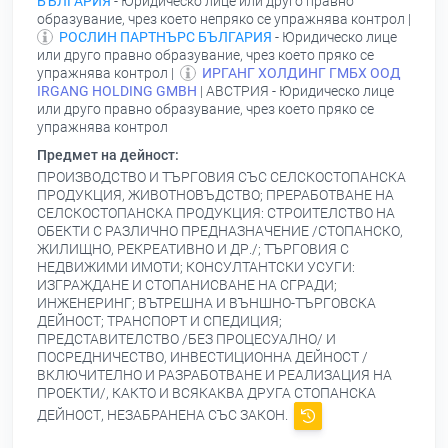
БЪЛГАРИЯ
- Юридическо лице или друго правно
образувание, чрез което непряко се упражнява контрол |
РОСЛИН ПАРТНЪРС БЪЛГАРИЯ
- Юридическо лице
или друго правно образувание, чрез което пряко се
упражнява контрол |
ИРГАНГ ХОЛДИНГ ГМБХ ООД
IRGANG НOLDING GMBН
| АВСТРИЯ - Юридическо лице
или друго правно образувание, чрез което пряко се
упражнява контрол
Предмет на дейност:
ПРОИЗВОДСТВО И ТЪРГОВИЯ СЪС СЕЛСКОСТОПАНСКА
ПРОДУКЦИЯ, ЖИВОТНОВЪДСТВО; ПРЕРАБОТВАНЕ НА
СЕЛСКОСТОПАНСКА ПРОДУКЦИЯ: СТРОИТЕЛСТВО НА
ОБЕКТИ С РАЗЛИЧНО ПРЕДНАЗНАЧЕНИЕ /СТОПАНСКО,
ЖИЛИЩНО, РЕКРЕАТИВНО И ДР./; ТЪРГОВИЯ С
НЕДВИЖИМИ ИМОТИ; КОНСУЛТАНТСКИ УСУГИ:
ИЗГРАЖДАНЕ И СТОПАНИСВАНЕ НА СГРАДИ;
ИНЖЕНЕРИНГ; ВЪТРЕШНА И ВЪНШНО-ТЪРГОВСКА
ДЕЙНОСТ; ТРАНСПОРТ И СПЕДИЦИЯ;
ПРЕДСТАВИТЕЛСТВО /БЕЗ ПРОЦЕСУАЛНО/ И
ПОСРЕДНИЧЕСТВО, ИНВЕСТИЦИОННА ДЕЙНОСТ /
ВКЛЮЧИТЕЛНО И РАЗРАБОТВАНЕ И РЕАЛИЗАЦИЯ НА
ПРОЕКТИ/, КАКТО И ВСЯКАКВА ДРУГА СТОПАНСКА
ДЕЙНОСТ, НЕЗАБРАНЕНА СЪС ЗАКОН.