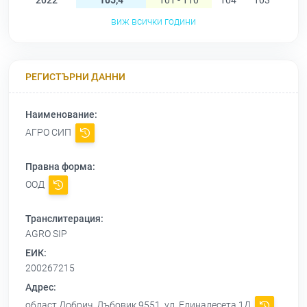
2022
105,4
101 - 110
104
103
101
виж всички години
РЕГИСТЪРНИ ДАННИ
Наименование:
АГРО СИП
Правна форма:
ООД
Транслитерация:
AGRO SIP
ЕИК:
200267215
Адрес:
област Добрич, Дъбовик 9551, ул. Единадесета 1Д