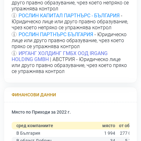
друго правно образувание, чрез което непряко се
упражнява контрол
РОСЛИН КАПИТАЛ ПАРТНЪРС - БЪЛГАРИЯ
-
Юридическо лице или друго правно образувание,
чрез което непряко се упражнява контрол
РОСЛИН ПАРТНЪРС БЪЛГАРИЯ
- Юридическо
лице или друго правно образувание, чрез което
пряко се упражнява контрол
ИРГАНГ ХОЛДИНГ ГМБХ ООД IRGANG
НOLDING GMBН
| АВСТРИЯ - Юридическо лице
или друго правно образувание, чрез което пряко
се упражнява контрол
ФИНАНСОВИ ДАННИ
Място по Приходи за 2022 г.
сред компаниите
място
от общо
В България
1 994
277 019
В област Добрич
34
5 156