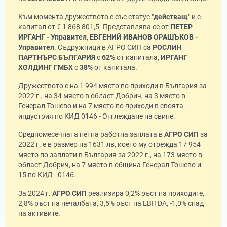
Към момента дружеството е със статус "
действащ
" и с
капитал от € 1 868 801,5. Представлява се от
ПЕТЕР
ИРГАНГ - Управител
,
ЕВГЕНИЙ ИВАНОВ ОРАШЪКОВ -
Управител
. Съдружници в АГРО СИП са
РОСЛИН
ПАРТНЪРС БЪЛГАРИЯ
с
62%
от капитала,
ИРГАНГ
ХОЛДИНГ ГМБХ
с
38%
от капитала.
Дружеството е на 1 994 място по приходи в България за
2022 г., на 34 място в област Добрич, на 3 място в
Генерал Тошево и на 7 място по приходи в своята
индустрия по КИД 0146 - Отглеждане на свине.
Средномесечната нетна работна заплата в
АГРО СИП
за
2022 г. е в размер на 1631 лв, което му отрежда 17 954
място по заплати в България за 2022 г., на 173 място в
област Добрич, на 7 място в община Генерал Тошево и
15 по КИД - 0146.
За 2024 г.
АГРО СИП
реализира 0,2% ръст на приходите,
2,8% ръст на печалбата, 3,5% ръст на EBITDA, -1,0% спад
на активите.