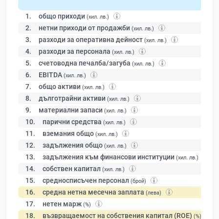
1.
общо приходи
(хил. лв.)
2.
нетни приходи от продажби
(хил. лв.)
3.
разходи за оперативна дейност
(хил. лв.)
4.
разходи за персонала
(хил. лв.)
5.
счетоводна печалба/загуба
(хил. лв.)
6.
EBITDA
(хил. лв.)
7.
общо активи
(хил. лв.)
8.
дълготрайни активи
(хил. лв.)
9.
материални запаси
(хил. лв.)
10.
парични средства
(хил. лв.)
11.
вземания общо
(хил. лв.)
12.
задължения общо
(хил. лв.)
13.
задължения към финансови институции
(хил. лв.)
14.
собствен капитал
(хил. лв.)
15.
средносписъчен персонал
(брой)
16.
средна нетна месечна заплата
(лева)
17.
нетен марж
(%)
18.
възвращаемост на собствения капитал (ROE)
(%)