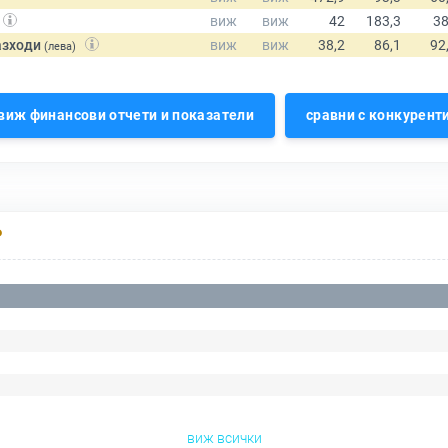
азходи
(лева)
виж финансови отчети и показатели
сравни с конкурент
Р
виж всички