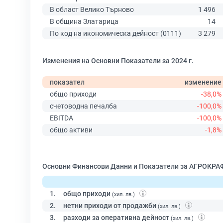
В област Велико Търново
1 496
В община Златарица
14
По код на икономическа дейност (0111)
3 279
Изменения на Основни Показатели за 2024 г.
показател
изменение
общо приходи
-38,0%
счетоводна печалба
-100,0%
EBITDA
-100,0%
общо активи
-1,8%
Основни Финансови Данни и Показатели за АГРОКРА
1.
общо приходи
(хил. лв.)
2.
нетни приходи от продажби
(хил. лв.)
3.
разходи за оперативна дейност
(хил. лв.)