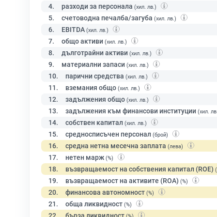
4.
разходи за персонала
(хил. лв.)
5.
счетоводна печалба/загуба
(хил. лв.)
6.
EBITDA
(хил. лв.)
7.
общо активи
(хил. лв.)
8.
дълготрайни активи
(хил. лв.)
9.
материални запаси
(хил. лв.)
10.
парични средства
(хил. лв.)
11.
вземания общо
(хил. лв.)
12.
задължения общо
(хил. лв.)
13.
задължения към финансови институции
(хил. лв
14.
собствен капитал
(хил. лв.)
15.
средносписъчен персонал
(брой)
16.
средна нетна месечна заплата
(лева)
17.
нетен марж
(%)
18.
възвращаемост на собствения капитал (ROE)
19.
възвращаемост на активите (ROA)
(%)
20.
финансова автономност
(%)
21.
обща ликвидност
(%)
22.
бърза ликвидност
(%)