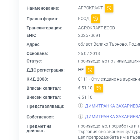
АГРОКРАФТ
Наименование:
ЕООД
Правна форма:
Транслитерация:
AGROKRAFT EOOD
ЕИК:
202673691
област Велико Търново, Родин
Адрес:
Основана:
25.07.2013
Статус:
производство по ликвидация
НЕ
ДДС регистрация:
КИД 2008:
0111 - Отглеждане на зърнени
€ 51,10
Вписан капитал:
Внесен капитал:
€ 51,10
ДИМИТРАНКА ЗАХАРИЕВ
Представляващи:
ДИМИТРАНКА ЗАХАРИЕВ
Собственост:
производство, преработка и т
Предмет на
дейност:
търговия със зърнени култури
цел препродажбата им в първо