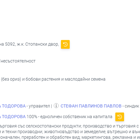
а 5092, ж.к. Стопански двор,
/несъстоятелност
 (без ориз) и бобови растения и маслодайни семена
А ТОДОРОВА
- управител |
СТЕФАН ПАВЛИНОВ ПАВЛОВ
- синдик
А ТОДОРОВА
100% - едноличен собственик на капитала
ърговия със селскостопански продукти; производство и търговия с
 и техни производни; животновъдство и земеделие; вътрешно и вън
начален, преработен и обработен вид; маркетингова, рекламна и и