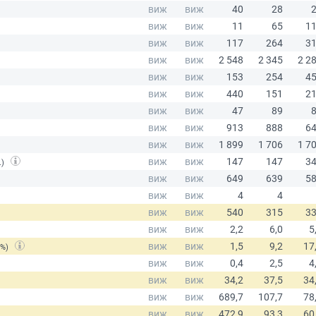
.)
(%)