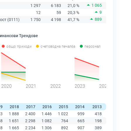
1 065
1 297
6 183
21,0 %
9
12
59
20,3 %
889
ост (0111)
1 750
4 198
41,7 %
инансови Трендове
общо приходи
счетоводна печалба
персонал
2020
2021
2022
2023
2024
19
2018
2017
2016
2015
2014
2013