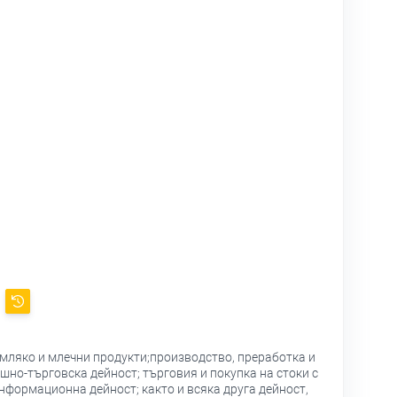
 мляко и млечни продукти;производство, преработка и
шно-търговска дейност; търговия и покупка на стоки с
нформационна дейност; както и всяка друга дейност,