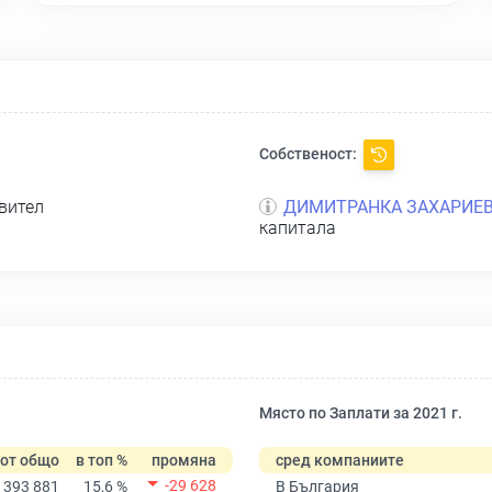
Собственост:
вител
ДИМИТРАНКА ЗАХАРИЕ
капитала
Място по Заплати за 2021 г.
от общо
в топ %
промяна
сред компаниите
-29 628
393 881
15,6 %
В България