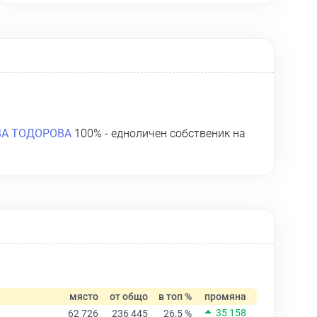
ВА ТОДОРОВА
100% - едноличен собственик на
място
от общо
в топ %
промяна
35 158
62 726
236 445
26,5 %