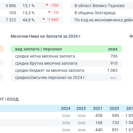
-706
9 886
15,1 %
В област Велико Търново
-10
105
13,3 %
В община Златарица
-1 660
7 322
44,8 %
По код на икономическа дейн
Месечни Нива на Заплати за 2024 г.
Ф
вид заплата / персонал
лева
средна нетна месечна заплата
706
средна брутна месечна заплата
910
среден бюджет за месечна заплата
1 083
0
средносписъчен персонал за 2024 г.
ФТ | ЕООД
2024
2023
2021
2020
20