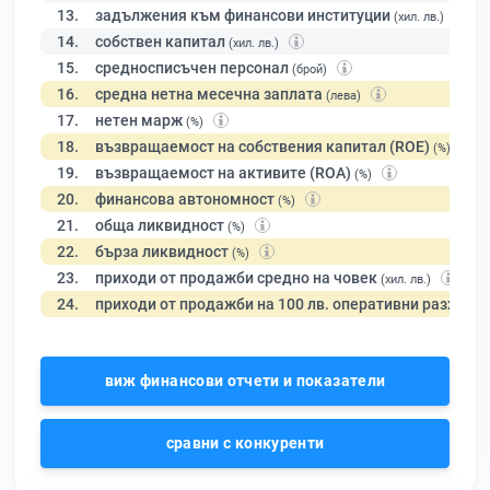
13.
задължения към финансови институции
(хил. лв.)
14.
собствен капитал
(хил. лв.)
15.
средносписъчен персонал
(брой)
16.
средна нетна месечна заплата
(лева)
17.
нетен марж
(%)
18.
възвращаемост на собствения капитал (ROE)
(%)
19.
възвращаемост на активите (ROA)
(%)
20.
финансова автономност
(%)
21.
обща ликвидност
(%)
22.
бърза ликвидност
(%)
23.
приходи от продажби средно на човек
(хил. лв.)
24.
приходи от продажби на 100 лв. оперативни разходи
виж финансови отчети и показатели
сравни с конкуренти