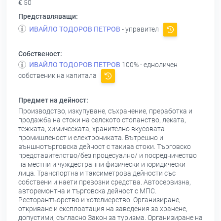
€ 50
Представляващи:
ИВАЙЛО ТОДОРОВ ПЕТРОВ
- управител
Собственост:
ИВАЙЛО ТОДОРОВ ПЕТРОВ
100% - едноличен
собственик на капитала
Предмет на дейност:
Производство, изкупуване, съхранение, преработка и
продажба на стоки на селското стопанство, леката,
тежката, химическата, хранително вкусовата
промишленост и електрониката. Вътрешно и
външнотърговска дейност с такива стоки. Търговско
представителство/без процесуално/ и посредничество
на местни и чуждестранни физически и юридически
лица. Транспортна и таксиметрова дейности със
собствени и наети превозни средства. Автосервизна,
авторемонтна и търговска дейност с МПС.
Ресторантъорство и хотелиерство. Организиране,
откриване и експлоатация на заведения за хранене,
допустими, съгласно Закон за туризма. Организиране на