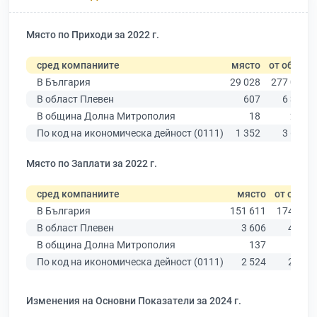
Място по Приходи за 2022 г.
сред компаниите
място
от общо
В България
29 028
277 019
В област Плевен
607
6 347
В община Долна Митрополия
18
245
По код на икономическа дейност (0111)
1 352
3 640
Място по Заплати за 2022 г.
сред компаниите
място
от общо
В България
151 611
174 403
В област Плевен
3 606
4 191
В община Долна Митрополия
137
167
По код на икономическа дейност (0111)
2 524
2 706
Изменения на Основни Показатели за 2024 г.