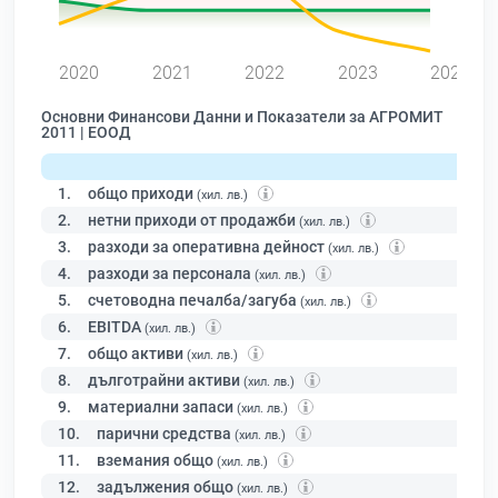
0
2020
2021
2022
2023
2024
Основни Финансови Данни и Показатели за АГРОМИТ
2011 | ЕООД
1.
общо приходи
(хил. лв.)
2.
нетни приходи от продажби
(хил. лв.)
3.
разходи за оперативна дейност
(хил. лв.)
4.
разходи за персонала
(хил. лв.)
5.
счетоводна печалба/загуба
(хил. лв.)
6.
EBITDA
(хил. лв.)
7.
общо активи
(хил. лв.)
8.
дълготрайни активи
(хил. лв.)
9.
материални запаси
(хил. лв.)
10.
парични средства
(хил. лв.)
11.
вземания общо
(хил. лв.)
12.
задължения общо
(хил. лв.)