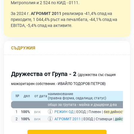
Митрополия и 2 524 по КИД - 0111.
За 2024 г.
АГРОМИТ 2011
реализира -41,4% спад на
приходите, 1 044,4% ръст на печалбата, -44,1% спад на
EBITDA, -5,4% спад на активите.
СЪДРУЖИЯ
Дружества от Група - 2
(дружества със същия
мажоритарен собственик - ИВАЙЛО ТОДОРОВ ПЕТРОВ)
наименование
№
дял
от дата
(правна форма, седалище, статус)
общо за групата - майка и дъщерни д-ва
1
100%
РЕЖИН ОД
| ЕООД | Плевен |
без дейност - под
2
100%
АГРОМИТ 2011
| ЕООД | Ставерци |
действащ