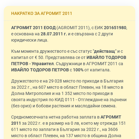
НАКРАТКО ЗА АГРОМИТ 2011
АГРОМИТ 2011 ЕООД
(AGROMIT 2011), с ЕИК
201651980
,
е основана на
28.07.2011 г.
и е свързана с 2 други
юридически лица.
Към момента дружеството е със статус "
действащ
" и с
капитал от € 50. Представлява се от
ИВАЙЛО ТОДОРОВ
ПЕТРОВ - Управител
. Съдружници в АГРОМИТ 2011 са
ИВАЙЛО ТОДОРОВ ПЕТРОВ
с
100%
от капитала.
Дружеството е на 29 028 място по приходи в България
за 2022 г., на 607 място в област Плевен, на 18 място в
Долна Митрополия и на 1 352 място по приходи в
своята индустрия по КИД 0111 - Отглеждане на зърнени
(без ориз) и бобови растения и маслодайни семена.
Средномесечната нетна работна заплата в
АГРОМИТ
2011
за 2022 г. е в размер на 0 лв, което му отрежда 151
611 място по заплати в България за 2022 г., на 3606
място в област Плевен, на 137 място в община Долна