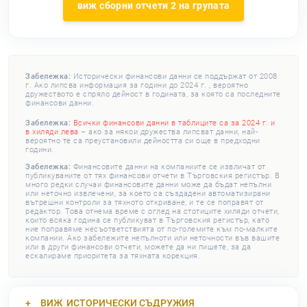
виж сборни отчети 2 на групата
Забележка:
Исторически финансови данни се поддържат от 2008
г. Ако липсва информация за години до 2024 г. , вероятно
дружеството е спряло дейност в годината, за която са последните
финансови данни.
Забележка:
Всички финансови данни в таблиците са за 2024 г. и
в хиляди лева
– ако за някои дружества липсват данни, най-
вероятно те са преустановили дейността си още в предходни
години.
Забележка:
Финансовите данни на компаниите се извличат от
публикуваните от тях финансови отчети в Търговския регистър. В
много редки случаи финансовите данни може да бъдат непълни
или неточно извлечени, за което са създадени автоматизирани
вътрешни контроли за тяхното откриване, и те се поправят от
редактор. Това отнема време с оглед на стотиците хиляди отчети,
които всяка година се публикуват в Търговския регистър, като
ние поправяме несъответствията от по-големите към по-малките
компании. Ако забележите непълноти или неточности във вашите
или в други финансови отчети, можете да ни пишете, за да
ескалираме приоритета за тяхната корекция.
ВИЖ
ИСТОРИЧЕСКИ СЪДРУЖИЯ