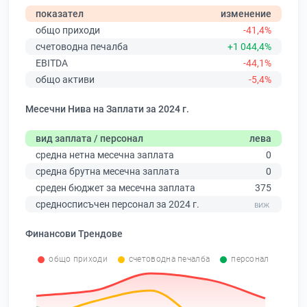
показател
изменение
общо приходи
-41,4%
счетоводна печалба
+1 044,4%
EBITDA
-44,1%
общо активи
-5,4%
Месечни Нива на Заплати за 2024 г.
вид заплата / персонал
лева
средна нетна месечна заплата
0
средна брутна месечна заплата
0
среден бюджет за месечна заплата
375
средносписъчен персонал за 2024 г.
Финансови Трендове
общо приходи
счетоводна печалба
персонал