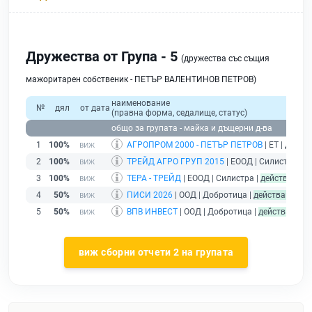
Дружества от Група - 5
(дружества със същия
мажоритарен собственик - ПЕТЪР ВАЛЕНТИНОВ ПЕТРОВ)
наименование
№
дял
от дата
(правна форма, седалище, статус)
общо за групата - майка и дъщерни д-ва
1
100%
АГРОПРОМ 2000 - ПЕТЪР ПЕТРОВ
| ЕТ | Добро
2
100%
ТРЕЙД АГРО ГРУП 2015
| ЕООД | Силистра |
д
3
100%
ТЕРА - ТРЕЙД
| ЕООД | Силистра |
действащ
4
50%
ПИСИ 2026
| ООД | Добротица |
действащ
5
50%
ВПВ ИНВЕСТ
| ООД | Добротица |
действащ
виж сборни отчети 2 на групата