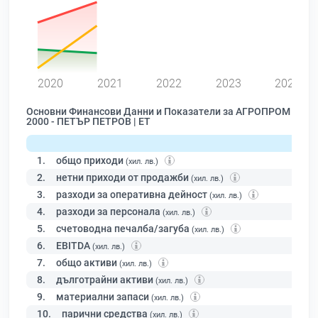
0
2020
2021
2022
2023
2024
Основни Финансови Данни и Показатели за АГРОПРОМ
2000 - ПЕТЪР ПЕТРОВ | ЕТ
1.
общо приходи
(хил. лв.)
2.
нетни приходи от продажби
(хил. лв.)
3.
разходи за оперативна дейност
(хил. лв.)
4.
разходи за персонала
(хил. лв.)
5.
счетоводна печалба/загуба
(хил. лв.)
6.
EBITDA
(хил. лв.)
7.
общо активи
(хил. лв.)
8.
дълготрайни активи
(хил. лв.)
9.
материални запаси
(хил. лв.)
10.
парични средства
(хил. лв.)