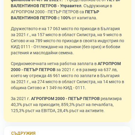
ВАЛЕНТИНОВ ПЕТРОВ - Управител
. Съдружници в
АГРОПРОМ 2000 - ПЕТЪР ПЕТРОВ са
ПЕТЪР
ВАЛЕНТИНОВ ПЕТРОВ
с
100%
от капитала.
Дружеството е на 17 063 място по приходи в България
за 2021 г., на 157 място в област Силистра, на 9 място в
Ситово и на 789 място по приходи в своята индустрия по
КИД 0111 - Отглеждане на зърнени (без ориз) и бобови
растения и маслодайни семена.
Средномесечната нетна работна заплата в
АГРОПРОМ
2000 - ПЕТЪР ПЕТРОВ
за 2021 г. е в размер на 637 лв,
което му отрежда 46 961 място по заплати в България
за 2021 г., на 274 място в област Силистра, на 14 място в
община Ситово и 1 349 по КИД - 0111.
За 2021 г.
АГРОПРОМ 2000 - ПЕТЪР ПЕТРОВ
реализира
40,3% ръст на приходите, 859,3% ръст на печалбата,
125,3% ръст на EBITDA, 28,4% ръст на активите.
СЪДРУЖИЯ