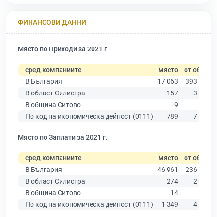
ФИНАНСОВИ ДАННИ
Място по Приходи за 2021 г.
сред компаниите
място
от общо
В България
17 063
393 881
В област Силистра
157
3 747
В община Ситово
9
87
По код на икономическа дейност (0111)
789
7 322
Място по Заплати за 2021 г.
сред компаниите
място
от общо
В България
46 961
236 445
В област Силистра
274
2 243
В община Ситово
14
55
По код на икономическа дейност (0111)
1 349
4 198