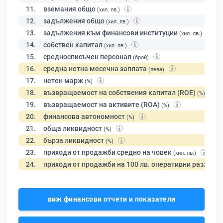
11.
вземания общо
(хил. лв.)
12.
задължения общо
(хил. лв.)
13.
задължения към финансови институции
(хил. лв.)
14.
собствен капитал
(хил. лв.)
15.
средносписъчен персонал
(брой)
16.
средна нетна месечна заплата
(лева)
17.
нетен марж
(%)
18.
възвращаемост на собствения капитал (ROE)
(%)
19.
възвращаемост на активите (ROA)
(%)
20.
финансова автономност
(%)
21.
обща ликвидност
(%)
22.
бърза ликвидност
(%)
23.
приходи от продажби средно на човек
(хил. лв.)
24.
приходи от продажби на 100 лв. оперативни разходи
виж финансови отчети и показатели