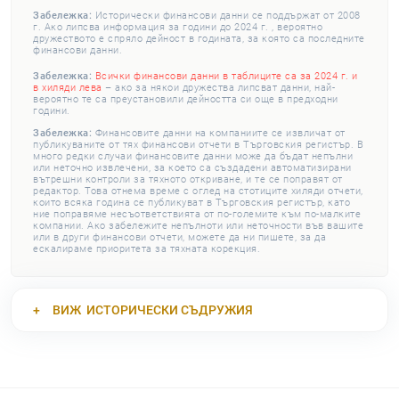
Забележка:
Исторически финансови данни се поддържат от 2008
г. Ако липсва информация за години до 2024 г. , вероятно
дружеството е спряло дейност в годината, за която са последните
финансови данни.
Забележка:
Всички финансови данни в таблиците са за 2024 г. и
в хиляди лева
– ако за някои дружества липсват данни, най-
вероятно те са преустановили дейността си още в предходни
години.
Забележка:
Финансовите данни на компаниите се извличат от
публикуваните от тях финансови отчети в Търговския регистър. В
много редки случаи финансовите данни може да бъдат непълни
или неточно извлечени, за което са създадени автоматизирани
вътрешни контроли за тяхното откриване, и те се поправят от
редактор. Това отнема време с оглед на стотиците хиляди отчети,
които всяка година се публикуват в Търговския регистър, като
ние поправяме несъответствията от по-големите към по-малките
компании. Ако забележите непълноти или неточности във вашите
или в други финансови отчети, можете да ни пишете, за да
ескалираме приоритета за тяхната корекция.
ВИЖ
ИСТОРИЧЕСКИ СЪДРУЖИЯ