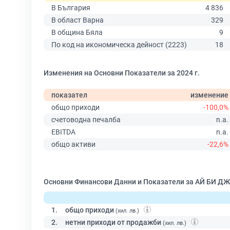
В България
4 836
В област Варна
329
В община Бяла
9
По код на икономическа дейност (2223)
18
Изменения на Основни Показатели за 2024 г.
показател
изменение
общо приходи
-100,0%
счетоводна печалба
n.a.
EBITDA
n.a.
общо активи
-22,6%
Основни Финансови Данни и Показатели за АЙ БИ ДЖ
1.
общо приходи
(хил. лв.)
2.
нетни приходи от продажби
(хил. лв.)