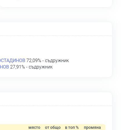
ОСТАДИНОВ
72,09% - съдружник
ЯНОВ
27,91% - съдружник
място
от общо
в топ %
промяна