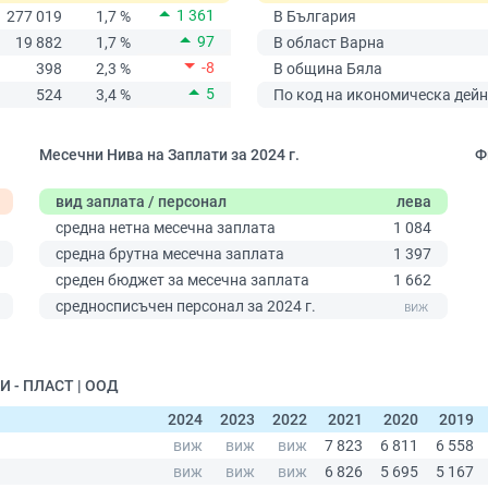
1 361
277 019
1,7 %
В България
97
19 882
1,7 %
В област Варна
-8
398
2,3 %
В община Бяла
5
524
3,4 %
По код на икономическа дейн
Месечни Нива на Заплати за 2024 г.
Ф
вид заплата / персонал
лева
средна нетна месечна заплата
1 084
средна брутна месечна заплата
1 397
среден бюджет за месечна заплата
1 662
0
средносписъчен персонал за 2024 г.
И - ПЛАСТ | ООД
2024
2023
2022
2021
2020
2019