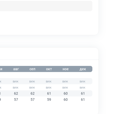
и
авг
сеп
окт
ное
дек
1
62
62
61
60
61
9
57
57
59
60
61