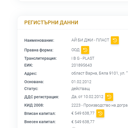
РЕГИСТЪРНИ ДАННИ
АЙ БИ ДЖИ - ПЛАСТ
Наименование:
ООД
Правна форма:
Транслитерация:
I B G - PLAST
ЕИК:
201895643
област Варна, Бяла 9101, ул.
Адрес:
Основана:
01.02.2012
Статус:
действащ
Да, от 10.02.2012
ДДС регистрация:
КИД 2008:
2223 - Производство на догра
€ 549 638,77
Вписан капитал:
Внесен капитал:
€ 549 638,77