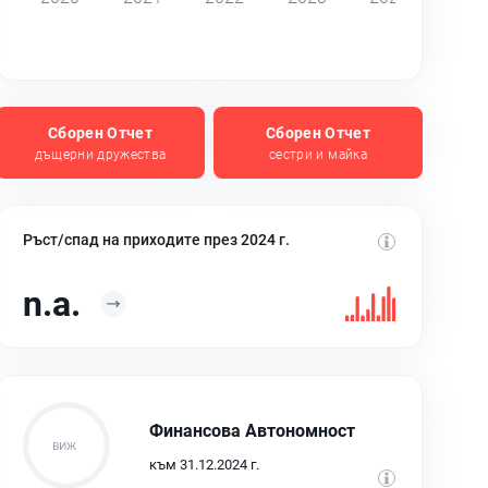
Сборен Отчет
Сборен Отчет
дъщерни дружества
сестри и майка
Ръст/спад на приходите през 2024 г.
n.a.
Финансова Автономност
към 31.12.2024 г.