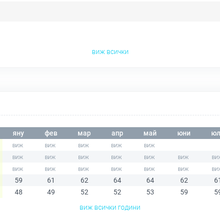
виж всички
яну
фев
мар
апр
май
юни
юл
59
61
62
64
64
62
6
48
49
52
52
53
59
5
виж всички години