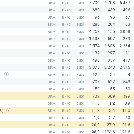
.)
(%)