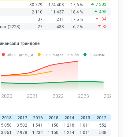
7 303
30 779
174 403
17,6 %
495
2 110
11 437
18,4 %
-34
37
211
17,5 %
-2
ост (2223)
27
433
6,2 %
инансови Трендове
общо приходи
счетоводна печалба
персонал
2020
2021
2022
2023
2024
2018
2017
2016
2015
2014
2013
2012