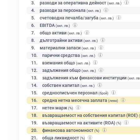
3.
разходи за оперативна дейност
(хил. лв.)
4.
разходи за персонала
(хил. лв.)
5.
счетоводна печалба/загуба
(хил. лв.)
6.
EBITDA
(хил. лв.)
7.
общо активи
(хил. лв.)
8.
дълготрайни активи
(хил. лв.)
9.
материални запаси
(хил. лв.)
10.
парични средства
(хил. лв.)
11.
вземания общо
(хил. лв.)
12.
задължения общо
(хил. лв.)
13.
задължения към финансови институции
(хил. лв
14.
собствен капитал
(хил. лв.)
15.
средносписъчен персонал
(брой)
16.
средна нетна месечна заплата
(лева)
17.
нетен марж
(%)
18.
възвращаемост на собствения капитал (ROE)
19.
възвращаемост на активите (ROA)
(%)
20.
финансова автономност
(%)
21.
обща ликвидност
(%)