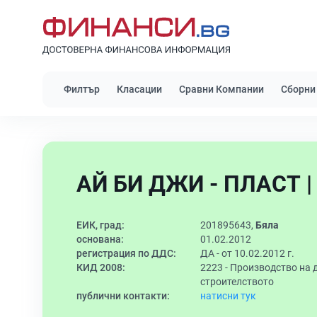
Филтър
Класации
Сравни Компании
Сборни
АЙ БИ ДЖИ - ПЛАСТ |
ЕИК, град:
201895643,
Бяла
основана:
01.02.2012
регистрация по ДДС:
ДА - от 10.02.2012 г.
КИД 2008:
2223 -
Производство на д
строителството
публични контакти:
натисни тук