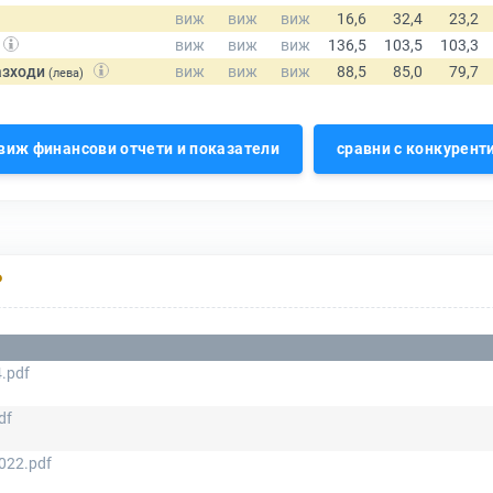
азходи
(лева)
виж финансови отчети и показатели
сравни с конкурент
Р
.pdf
df
022.pdf