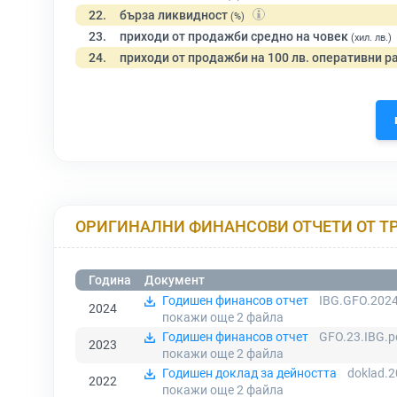
22.
бърза ликвидност
(%)
23.
приходи от продажби средно на човек
(хил. лв.)
24.
приходи от продажби на 100 лв. оперативни р
ОРИГИНАЛНИ ФИНАНСОВИ ОТЧЕТИ ОТ Т
Година
Документ
Годишен финансов отчет
IBG.GFO.2024
2024
покажи още 2
файла
Годишен финансов отчет
GFO.23.IBG.p
2023
покажи още 2
файла
Годишен доклад за дейността
doklad.2
2022
покажи още 2
файла