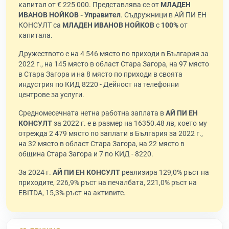
капитал от € 225 000. Представлява се от
МЛАДЕН
ИВАНОВ НОЙКОВ - Управител
. Съдружници в АЙ ПИ ЕН
КОНСУЛТ са
МЛАДЕН ИВАНОВ НОЙКОВ
с
100%
от
капитала.
Дружеството е на 4 546 място по приходи в България за
2022 г., на 145 място в област Стара Загора, на 97 място
в Стара Загора и на 8 място по приходи в своята
индустрия по КИД 8220 - Дейност на телефонни
центрове за услуги.
Средномесечната нетна работна заплата в
АЙ ПИ ЕН
КОНСУЛТ
за 2022 г. е в размер на 16350.48 лв, което му
отрежда 2 479 място по заплати в България за 2022 г.,
на 32 място в област Стара Загора, на 22 място в
община Стара Загора и 7 по КИД - 8220.
За 2024 г.
АЙ ПИ ЕН КОНСУЛТ
реализира 129,0% ръст на
приходите, 226,9% ръст на печалбата, 221,0% ръст на
EBITDA, 15,3% ръст на активите.