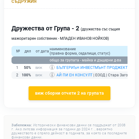
СЪДРУЖИЯ
Дружества от Група - 2
(дружества със същия
мажоритарен собственик - МЛАДЕН ИВАНОВ НОЙКОВ)
наименование
№
дял
от дата
(правна форма, седалище, статус)
общо за групата - майка и дъщерни д-ва
1
50%
БЪЛГЕРИЪН ИНВЕСТМЪНТ ПРОДЖЕКТС
| АД
2
100%
АЙ ПИ ЕН КОНСУЛТ
| ЕООД | Стара Загора |
д
виж сборни отчети 2 на групата
Забележка:
Исторически финансови данни се поддържат от 2008
г. Ако липсва информация за години до 2024 г. , вероятно
дружеството е спряло дейност в годината, за която са последните
финансови данни.