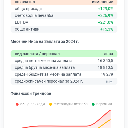
показател
изменение
общо приходи
+129,0%
счетоводна печалба
+226,9%
EBITDA
+221,0%
общо активи
+15,3%
Месечни Нива на Заплати за 2024 г.
вид заплата / персонал
лева
средна нетна месечна заплата
16 350,5
средна брутна месечна заплата
18 810,5
среден бюджет за месечна заплата
19 279
средносписъчен персонал за 2024 г.
Финансови Трендове
общо приходи
счетоводна печалба
персонал