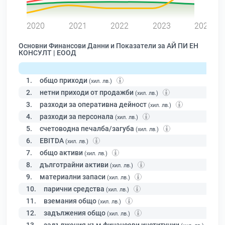
0
2020
2021
2022
2023
2024
Основни Финансови Данни и Показатели за АЙ ПИ ЕН
КОНСУЛТ | ЕООД
1.
общо приходи
(хил. лв.)
2.
нетни приходи от продажби
(хил. лв.)
3.
разходи за оперативна дейност
(хил. лв.)
4.
разходи за персонала
(хил. лв.)
5.
счетоводна печалба/загуба
(хил. лв.)
6.
EBITDA
(хил. лв.)
7.
общо активи
(хил. лв.)
8.
дълготрайни активи
(хил. лв.)
9.
материални запаси
(хил. лв.)
10.
парични средства
(хил. лв.)
11.
вземания общо
(хил. лв.)
12.
задължения общо
(хил. лв.)