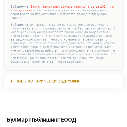
Забележка:
Всички финансови данни в таблиците са за 2024 г. и
в хиляди лева
– ако за някои дружества липсват данни, най-
вероятно те са преустановили дейността си още в предходни
години.
Забележка:
Финансовите данни на компаниите се извличат от
публикуваните от тях финансови отчети в Търговския регистър. В
много редки случаи финансовите данни може да бъдат непълни
или неточно извлечени, за което са създадени автоматизирани
вътрешни контроли за тяхното откриване, и те се поправят от
редактор. Това отнема време с оглед на стотиците хиляди отчети,
които всяка година се публикуват в Търговския регистър, като
ние поправяме несъответствията от по-големите към по-малките
компании. Ако забележите непълноти или неточности във вашите
или в други финансови отчети, можете да ни пишете, за да
ескалираме приоритета за тяхната корекция.
ВИЖ
ИСТОРИЧЕСКИ СЪДРУЖИЯ
БулМар Пъблишинг ЕООД