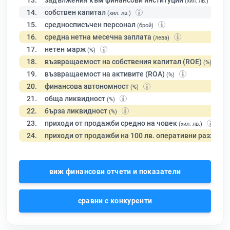
13.
задължения към финансови институции
(хил. лв.)
14.
собствен капитал
(хил. лв.)
15.
средносписъчен персонал
(брой)
16.
средна нетна месечна заплата
(лева)
17.
нетен марж
(%)
18.
възвращаемост на собствения капитал (ROE)
(%)
19.
възвращаемост на активите (ROA)
(%)
20.
финансова автономност
(%)
21.
обща ликвидност
(%)
22.
бърза ликвидност
(%)
23.
приходи от продажби средно на човек
(хил. лв.)
24.
приходи от продажби на 100 лв. оперативни разходи
виж финансови отчети и показатели
сравни с конкуренти