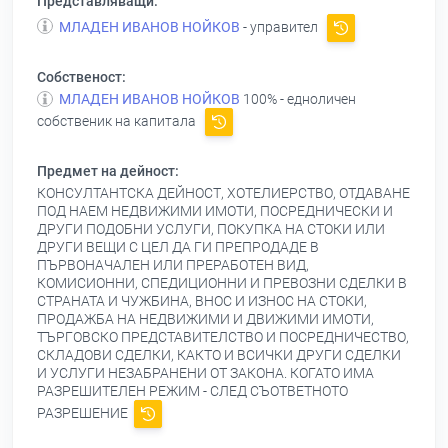
Представляващи:
МЛАДЕН ИВАНОВ НОЙКОВ
- управител
Собственост:
МЛАДЕН ИВАНОВ НОЙКОВ
100% - едноличен
собственик на капитала
Предмет на дейност:
КОНСУЛТАНТСКА ДЕЙНОСТ, ХОТЕЛИЕРСТВО, ОТДАВАНЕ
ПОД НАЕМ НЕДВИЖИМИ ИМОТИ, ПОСРЕДНИЧЕСКИ И
ДРУГИ ПОДОБНИ УСЛУГИ, ПОКУПКА НА СТОКИ ИЛИ
ДРУГИ ВЕЩИ С ЦЕЛ ДА ГИ ПРЕПРОДАДЕ В
ПЪРВОНАЧАЛЕН ИЛИ ПРЕРАБОТЕН ВИД,
КОМИСИОННИ, СПЕДИЦИОННИ И ПРЕВОЗНИ СДЕЛКИ В
СТРАНАТА И ЧУЖБИНА, ВНОС И ИЗНОС НА СТОКИ,
ПРОДАЖБА НА НЕДВИЖИМИ И ДВИЖИМИ ИМОТИ,
ТЪРГОВСКО ПРЕДСТАВИТЕЛСТВО И ПОСРЕДНИЧЕСТВО,
СКЛАДОВИ СДЕЛКИ, КАКТО И ВСИЧКИ ДРУГИ СДЕЛКИ
И УСЛУГИ НЕЗАБРАНЕНИ ОТ ЗАКОНА. КОГАТО ИМА
РАЗРЕШИТЕЛЕН РЕЖИМ - СЛЕД СЪОТВЕТНОТО
РАЗРЕШЕНИЕ