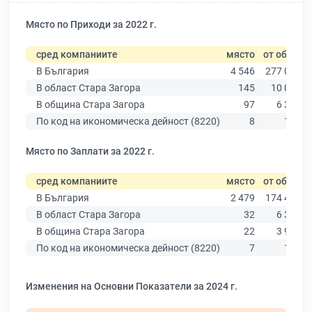
Място по Приходи за 2022 г.
сред компаниите
място
от общо
В България
4 546
277 019
В област Стара Загора
145
10 079
В община Стара Загора
97
6 309
По код на икономическа дейност (8220)
8
153
Място по Заплати за 2022 г.
сред компаниите
място
от общо
В България
2 479
174 403
В област Стара Загора
32
6 394
В община Стара Загора
22
3 960
По код на икономическа дейност (8220)
7
116
Изменения на Основни Показатели за 2024 г.