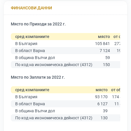
ФИНАНСОВИ ДАННИ
Място по Приходи за 2022 г.
сред компаниите
място
от общо
В България
105 841
277 019
В област Варна
7 124
19 882
В община Вълчи дол
59
127
По код на икономическа дейност (4312)
150
405
Място по Заплати за 2022 г.
сред компаниите
място
от общо
В България
93 170
174 403
В област Варна
6 127
11 437
В община Вълчи дол
39
79
По код на икономическа дейност (4312)
130
282