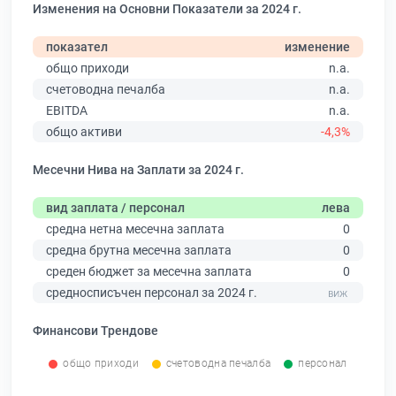
Изменения на Основни Показатели за 2024 г.
показател
изменение
общо приходи
n.a.
счетоводна печалба
n.a.
EBITDA
n.a.
общо активи
-4,3%
Месечни Нива на Заплати за 2024 г.
вид заплата / персонал
лева
средна нетна месечна заплата
0
средна брутна месечна заплата
0
среден бюджет за месечна заплата
0
средносписъчен персонал за 2024 г.
Финансови Трендове
общо приходи
счетоводна печалба
персонал
0