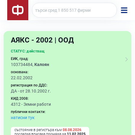
АЯКС - 2002 | ООД
СТАТУС:
действащ
ЕИК, град:
103734484,
Калоян
основана:
22.02.2002
регистрация по ДДС:
ДА - от 28.10.2002 г.
КИД 2008:
4312 -
Земни работи
публични контакти:
натисни тук
състояние в регистъра към
08.08.2026
последна вписана промяна на
11.02.2025