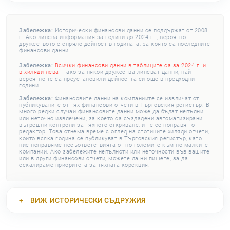
Забележка:
Исторически финансови данни се поддържат от 2008
г. Ако липсва информация за години до 2024 г. , вероятно
дружеството е спряло дейност в годината, за която са последните
финансови данни.
Забележка:
Всички финансови данни в таблиците са за 2024 г. и
в хиляди лева
– ако за някои дружества липсват данни, най-
вероятно те са преустановили дейността си още в предходни
години.
Забележка:
Финансовите данни на компаниите се извличат от
публикуваните от тях финансови отчети в Търговския регистър. В
много редки случаи финансовите данни може да бъдат непълни
или неточно извлечени, за което са създадени автоматизирани
вътрешни контроли за тяхното откриване, и те се поправят от
редактор. Това отнема време с оглед на стотиците хиляди отчети,
които всяка година се публикуват в Търговския регистър, като
ние поправяме несъответствията от по-големите към по-малките
компании. Ако забележите непълноти или неточности във вашите
или в други финансови отчети, можете да ни пишете, за да
ескалираме приоритета за тяхната корекция.
ВИЖ
ИСТОРИЧЕСКИ СЪДРУЖИЯ