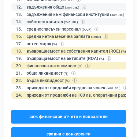
(хил. лв.)
12.
задължения общо
(хил. лв.)
13.
задължения към финансови институции
(хил. лв.)
14.
собствен капитал
(хил. лв.)
15.
средносписъчен персонал
(брой)
16.
средна нетна месечна заплата
(лева)
17.
нетен марж
(%)
18.
възвращаемост на собствения капитал (ROE)
(%)
19.
възвращаемост на активите (ROA)
(%)
20.
финансова автономност
(%)
21.
обща ликвидност
(%)
22.
бърза ликвидност
(%)
23.
приходи от продажби средно на човек
(хил. лв.)
24.
приходи от продажби на 100 лв. оперативни разходи
виж финансови отчети и показатели
сравни с конкуренти