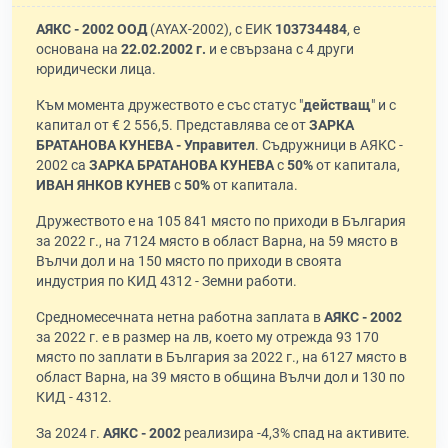
АЯКС - 2002 ООД
(AYAX-2002), с ЕИК
103734484
, е
основана на
22.02.2002 г.
и е свързана с 4 други
юридически лица.
Към момента дружеството е със статус "
действащ
" и с
капитал от € 2 556,5. Представлява се от
ЗАРКА
БРАТАНОВА КУНЕВА - Управител
. Съдружници в АЯКС -
2002 са
ЗАРКА БРАТАНОВА КУНЕВА
с
50%
от капитала,
ИВАН ЯНКОВ КУНЕВ
с
50%
от капитала.
Дружеството е на 105 841 място по приходи в България
за 2022 г., на 7124 място в област Варна, на 59 място в
Вълчи дол и на 150 място по приходи в своята
индустрия по КИД 4312 - Земни работи.
Средномесечната нетна работна заплата в
АЯКС - 2002
за 2022 г. е в размер на лв, което му отрежда 93 170
място по заплати в България за 2022 г., на 6127 място в
област Варна, на 39 място в община Вълчи дол и 130 по
КИД - 4312.
За 2024 г.
АЯКС - 2002
реализира -4,3% спад на активите.