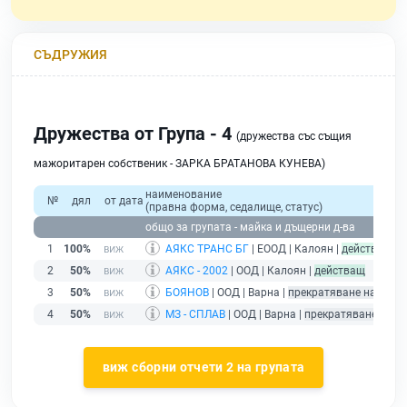
СЪДРУЖИЯ
Дружества от Група - 4
(дружества със същия
мажоритарен собственик - ЗАРКА БРАТАНОВА КУНЕВА)
наименование
№
дял
от дата
(правна форма, седалище, статус)
общо за групата - майка и дъщерни д-ва
1
100%
АЯКС ТРАНС БГ
| ЕООД | Калоян |
действащ
2
50%
АЯКС - 2002
| ООД | Калоян |
действащ
3
50%
БОЯНОВ
| ООД | Варна |
прекратяване на търг
4
50%
МЗ - СПЛАВ
| ООД | Варна |
прекратяване на т
виж сборни отчети 2 на групата