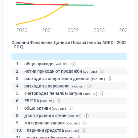
2020
2021
2022
2023
2024
Основни Финансови Данни и Показатели за АЯКС - 2002
| ООД
1.
общо приходи
(хил. лв.)
2.
нетни приходи от продажби
(хил. лв.)
3.
разходи за оперативна дейност
(хил. лв.)
4.
разходи за персонала
(хил. лв.)
5.
счетоводна печалба/загуба
(хил. лв.)
6.
EBITDA
(хил. лв.)
7.
общо активи
(хил. лв.)
8.
дълготрайни активи
(хил. лв.)
9.
материални запаси
(хил. лв.)
10.
парични средства
(хил. лв.)
11.
вземания общо