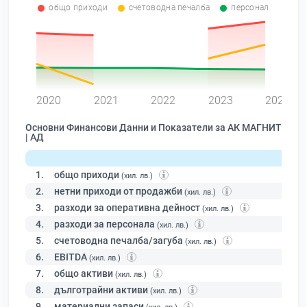
общо приходи
счетоводна печалба
персонал
0
2020
2021
2022
2023
2024
Основни Финансови Данни и Показатели за АК МАГНИТ
| АД
1.
общо приходи
(хил. лв.)
2.
нетни приходи от продажби
(хил. лв.)
3.
разходи за оперативна дейност
(хил. лв.)
4.
разходи за персонала
(хил. лв.)
5.
счетоводна печалба/загуба
(хил. лв.)
6.
EBITDA
(хил. лв.)
7.
общо активи
(хил. лв.)
8.
дълготрайни активи
(хил. лв.)
9.
материални запаси