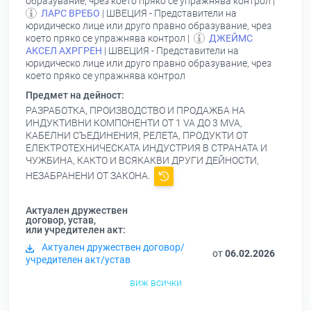
образувание, чрез което пряко се упражнява контрол |
ЛАРС ВРЕБО
| ШВЕЦИЯ - Представители на
юридическо лице или друго правно образувание, чрез
което пряко се упражнява контрол |
ДЖЕЙМС
АКСЕЛ АХРГРЕН
| ШВЕЦИЯ - Представители на
юридическо лице или друго правно образувание, чрез
което пряко се упражнява контрол
Предмет на дейност:
РАЗРАБОТКА, ПРОИЗВОДСТВО И ПРОДАЖБА НА
ИНДУКТИВНИ КОМПОНЕНТИ ОТ 1 VA ДО 3 MVA,
КАБЕЛНИ СЪЕДИНЕНИЯ, РЕЛЕТА, ПРОДУКТИ ОТ
ЕЛЕКТРОТЕХНИЧЕСКАТА ИНДУСТРИЯ В СТРАНАТА И
ЧУЖБИНА, КАКТО И ВСЯКАКВИ ДРУГИ ДЕЙНОСТИ,
НЕЗАБРАНЕНИ ОТ ЗАКОНА.
Актуален дружествен
договор, устав,
или учредителен акт:
Актуален дружествен договор/
от
06.02.2026
учредителен акт/устав
виж всички