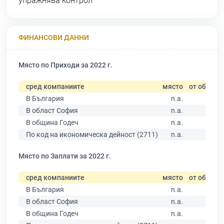
упражнява контрол
ФИНАНСОВИ ДАННИ
Място по Приходи за 2022 г.
сред компаниите
място
от общо
В България
n.a.
В област София
n.a.
В община Годеч
n.a.
По код на икономическа дейност (2711)
n.a.
Място по Заплати за 2022 г.
сред компаниите
място
от общо
В България
n.a.
В област София
n.a.
В община Годеч
n.a.