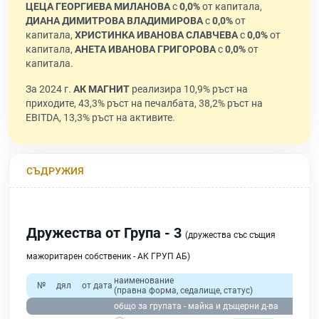
ЦЕЦА ГЕОРГИЕВА МИЛАНОВА
с
0,0%
от капитала,
ДИАНА ДИМИТРОВА ВЛАДИМИРОВА
с
0,0%
от
капитала,
ХРИСТИНКА ИВАНОВА СЛАВЧЕВА
с
0,0%
от
капитала,
АНЕТА ИВАНОВА ГРИГОРОВА
с
0,0%
от
капитала.
За 2024 г.
АК МАГНИТ
реализира 10,9% ръст на
приходите, 43,3% ръст на печалбата, 38,2% ръст на
EBITDA, 13,3% ръст на активите.
СЪДРУЖИЯ
Дружества от Група - 3
(дружества със същия
мажоритарен собственик - АК ГРУП АБ)
наименование
№
дял
от дата
(правна форма, седалище, статус)
общо за групата - майка и дъщерни д-ва