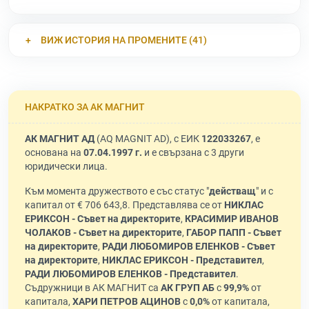
ВИЖ ИСТОРИЯ НА ПРОМЕНИТЕ (41)
НАКРАТКО ЗА АК МАГНИТ
АК МАГНИТ АД
(AQ MAGNIT AD), с ЕИК
122033267
, е
основана на
07.04.1997 г.
и е свързана с 3 други
юридически лица.
Към момента дружеството е със статус "
действащ
" и с
капитал от € 706 643,8. Представлява се от
НИКЛАС
ЕРИКСОН - Съвет на директорите
,
КРАСИМИР ИВАНОВ
ЧОЛАКОВ - Съвет на директорите
,
ГАБОР ПАПП - Съвет
на директорите
,
РАДИ ЛЮБОМИРОВ ЕЛЕНКОВ - Съвет
на директорите
,
НИКЛАС ЕРИКСОН - Представител
,
РАДИ ЛЮБОМИРОВ ЕЛЕНКОВ - Представител
.
Съдружници в АК МАГНИТ са
АК ГРУП АБ
с
99,9%
от
капитала,
ХАРИ ПЕТРОВ АЦИНОВ
с
0,0%
от капитала,