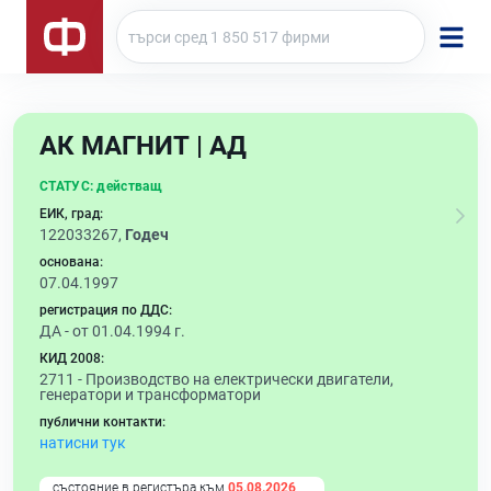
АК МАГНИТ | АД
СТАТУС:
действащ
ЕИК, град:
122033267,
Годеч
основана:
07.04.1997
регистрация по ДДС:
ДА - от 01.04.1994 г.
КИД 2008:
2711 -
Производство на електрически двигатели,
генератори и трансформатори
публични контакти:
натисни тук
състояние в регистъра към
05.08.2026