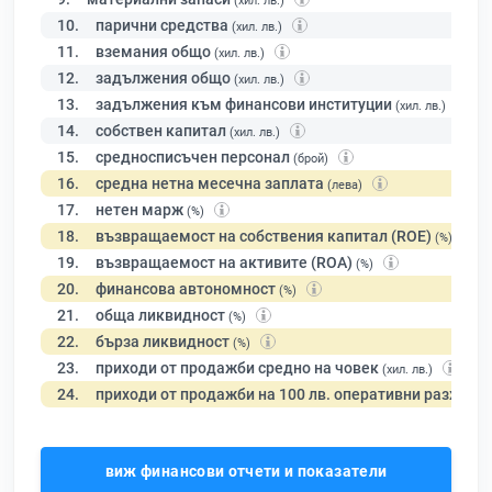
(хил. лв.)
10.
парични средства
(хил. лв.)
11.
вземания общо
(хил. лв.)
12.
задължения общо
(хил. лв.)
13.
задължения към финансови институции
(хил. лв.)
14.
собствен капитал
(хил. лв.)
15.
средносписъчен персонал
(брой)
16.
средна нетна месечна заплата
(лева)
17.
нетен марж
(%)
18.
възвращаемост на собствения капитал (ROE)
(%)
19.
възвращаемост на активите (ROA)
(%)
20.
финансова автономност
(%)
21.
обща ликвидност
(%)
22.
бърза ликвидност
(%)
23.
приходи от продажби средно на човек
(хил. лв.)
24.
приходи от продажби на 100 лв. оперативни разходи
виж финансови отчети и показатели