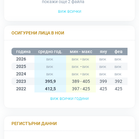
покажи още 2
файла
виж всички
ОСИГУРЕНИ ЛИЦА В НОИ
година
средно год.
мин - макс
яну
фев
мар
2026
-
2025
-
2024
-
2023
395,9
389 - 405
399
392
397
2022
412,5
397 - 425
425
425
421
виж всички години
РЕГИСТЪРНИ ДАННИ