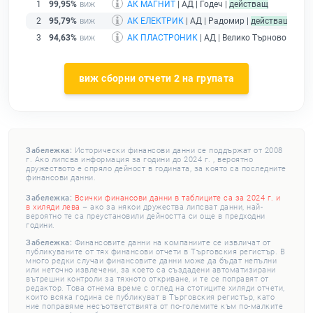
1
99,95%
АК МАГНИТ
| АД | Годеч |
действащ
2
95,79%
АК ЕЛЕКТРИК
| АД | Радомир |
действащ
3
94,63%
АК ПЛАСТРОНИК
| АД | Велико Търново |
дейс
виж сборни отчети 2 на групата
Забележка:
Исторически финансови данни се поддържат от 2008
г. Ако липсва информация за години до 2024 г. , вероятно
дружеството е спряло дейност в годината, за която са последните
финансови данни.
Забележка:
Всички финансови данни в таблиците са за 2024 г. и
в хиляди лева
– ако за някои дружества липсват данни, най-
вероятно те са преустановили дейността си още в предходни
години.
Забележка:
Финансовите данни на компаниите се извличат от
публикуваните от тях финансови отчети в Търговския регистър. В
много редки случаи финансовите данни може да бъдат непълни
или неточно извлечени, за което са създадени автоматизирани
вътрешни контроли за тяхното откриване, и те се поправят от
редактор. Това отнема време с оглед на стотиците хиляди отчети,
които всяка година се публикуват в Търговския регистър, като
ние поправяме несъответствията от по-големите към по-малките