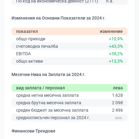
По код на икономическа дейност (2711)
n.a.
Изменения на Основни Показатели за 2024 г.
показател
изменение
общо приходи
+10,9%
счетоводна печалба
+43,3%
EBITDA
+38,2%
общо активи
+13,3%
Месечни Нива на Заплати за 2024 г.
вид заплата / персонал
лева
средна нетна месечна заплата
1 628
средна брутна месечна заплата
2 098
среден бюджет за месечна заплата
2 496
средносписъчен персонал за 2024 г.
Финансови Трендове