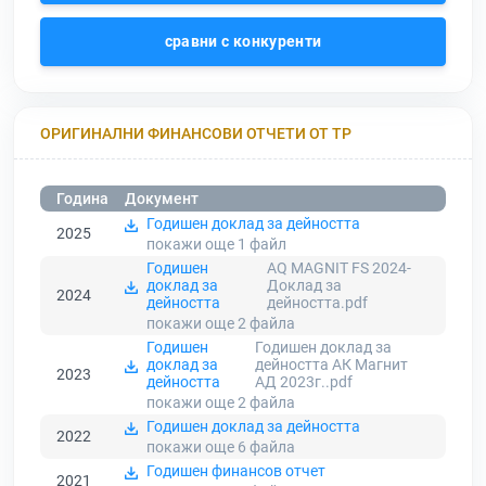
сравни с конкуренти
ОРИГИНАЛНИ ФИНАНСОВИ ОТЧЕТИ ОТ ТР
Година
Документ
Годишен доклад за дейността
2025
покажи още 1
файл
Годишен
AQ MAGNIT FS 2024-
доклад за
Доклад за
2024
дейността
дейността.pdf
покажи още 2
файла
Годишен
Годишен доклад за
доклад за
дейността АК Магнит
2023
дейността
АД 2023г..pdf
покажи още 2
файла
Годишен доклад за дейността
2022
покажи още 6
файла
Годишен финансов отчет
2021