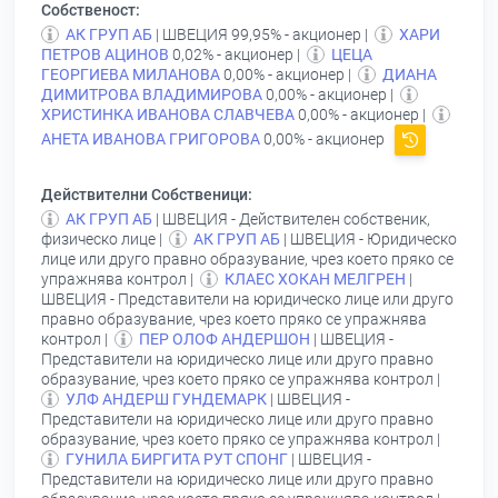
Собственост:
АК ГРУП АБ
| ШВЕЦИЯ 99,95% - акционер |
ХАРИ
ПЕТРОВ АЦИНОВ
0,02% - акционер |
ЦЕЦА
ГЕОРГИЕВА МИЛАНОВА
0,00% - акционер |
ДИАНА
ДИМИТРОВА ВЛАДИМИРОВА
0,00% - акционер |
ХРИСТИНКА ИВАНОВА СЛАВЧЕВА
0,00% - акционер |
АНЕТА ИВАНОВА ГРИГОРОВА
0,00% - акционер
Действителни Собственици:
АК ГРУП АБ
| ШВЕЦИЯ - Действителен собственик,
физическо лице |
АК ГРУП АБ
| ШВЕЦИЯ - Юридическо
лице или друго правно образувание, чрез което пряко се
упражнява контрол |
КЛАЕС ХОКАН МЕЛГРЕН
|
ШВЕЦИЯ - Представители на юридическо лице или друго
правно образувание, чрез което пряко се упражнява
контрол |
ПЕР ОЛОФ АНДЕРШОН
| ШВЕЦИЯ -
Представители на юридическо лице или друго правно
образувание, чрез което пряко се упражнява контрол |
УЛФ АНДЕРШ ГУНДЕМАРК
| ШВЕЦИЯ -
Представители на юридическо лице или друго правно
образувание, чрез което пряко се упражнява контрол |
ГУНИЛА БИРГИТА РУТ СПОНГ
| ШВЕЦИЯ -
Представители на юридическо лице или друго правно