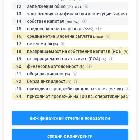
12.
задължения общо
(хил. лв.)
13.
задължения към финансови институции
(хил. лв.)
14.
собствен капитал
(хил. лв.)
15.
средносписъчен персонал
(брой)
16.
средна нетна месечна заплата
(лева)
17.
нетен марж
(%)
18.
възвращаемост на собствения капитал (ROE)
(%)
19.
възвращаемост на активите (ROA)
(%)
20.
финансова автономност
(%)
21.
обща ликвидност
(%)
22.
бърза ликвидност
(%)
23.
приходи от продажби средно на човек
(хил. лв.)
24.
приходи от продажби на 100 лв. оперативни разходи
виж финансови отчети и показатели
сравни с конкуренти