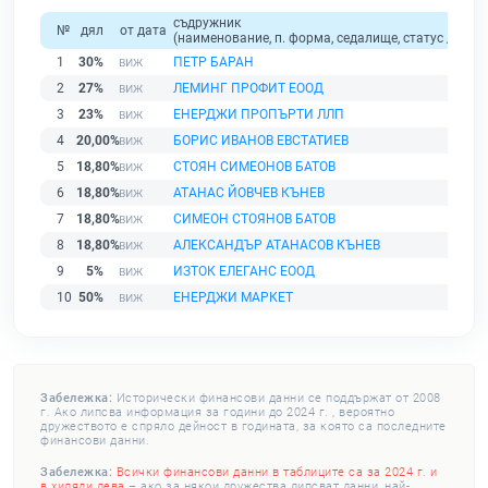
съдружник
№
дял
от дата
(наименование, п. форма, седалище, статус / физи
1
30%
ПЕТР БАРАН
2
27%
ЛЕМИНГ ПРОФИТ ЕООД
3
23%
ЕНЕРДЖИ ПРОПЪРТИ ЛЛП
4
20,00%
БОРИС ИВАНОВ ЕВСТАТИЕВ
5
18,80%
СТОЯН СИМЕОНОВ БАТОВ
6
18,80%
АТАНАС ЙОВЧЕВ КЪНЕВ
7
18,80%
СИМЕОН СТОЯНОВ БАТОВ
8
18,80%
АЛЕКСАНДЪР АТАНАСОВ КЪНЕВ
9
5%
ИЗТОК ЕЛЕГАНС ЕООД
10
50%
ЕНЕРДЖИ МАРКЕТ
Забележка:
Исторически финансови данни се поддържат от 2008
г. Ако липсва информация за години до 2024 г. , вероятно
дружеството е спряло дейност в годината, за която са последните
финансови данни.
Забележка:
Всички финансови данни в таблиците са за 2024 г. и
в хиляди лева
– ако за някои дружества липсват данни, най-