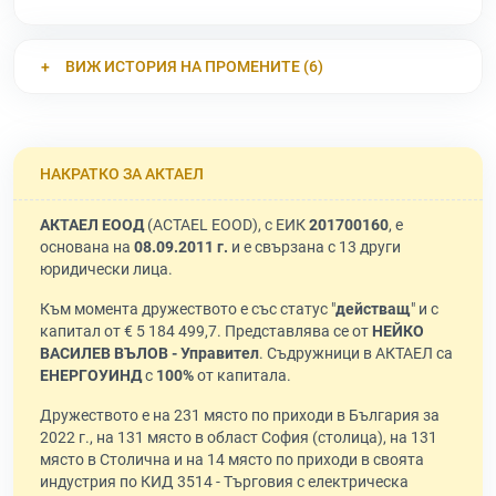
ВИЖ ИСТОРИЯ НА ПРОМЕНИТЕ (6)
НАКРАТКО ЗА АКТАЕЛ
АКТАЕЛ ЕООД
(ACTAEL EOOD), с ЕИК
201700160
, е
основана на
08.09.2011 г.
и е свързана с 13 други
юридически лица.
Към момента дружеството е със статус "
действащ
" и с
капитал от € 5 184 499,7. Представлява се от
НЕЙКО
ВАСИЛЕВ ВЪЛОВ - Управител
. Съдружници в АКТАЕЛ са
ЕНЕРГОУИНД
с
100%
от капитала.
Дружеството е на 231 място по приходи в България за
2022 г., на 131 място в област София (столица), на 131
място в Столична и на 14 място по приходи в своята
индустрия по КИД 3514 - Търговия с електрическа