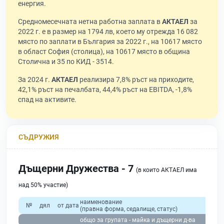
енергия.
Средномесечната нетна работна заплата в
АКТАЕЛ
за
2022 г. е в размер на 1794 лв, което му отрежда 16 082
място по заплати в България за 2022 г., на 10617 място
в област София (столица), на 10617 място в община
Столична и 35 по КИД - 3514.
За 2024 г.
АКТАЕЛ
реализира 7,8% ръст на приходите,
42,1% ръст на печалбата, 44,4% ръст на EBITDA, -1,8%
спад на активите.
СЪДРУЖИЯ
Дъщерни Дружества - 7
(в които АКТАЕЛ има
над 50% участие)
наименование
№
дял
от дата
(правна форма, седалище, статус)
общо за групата - майка и дъщерни д-ва