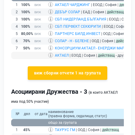
1
100%
АКТАЕЛ ЧАРДЖИНГ
| ЕООД | София |
действа
2
100%
ДЕБЪР СОЛАР
| ЕАД | София |
действащ
3
100%
СБП НИДЕРЛАНД БЪЛГАРИЯ
| ЕООД | София 
4
100%
СБП ПЕРФЕКТ СЕКЮРИТИ
| ЕООД | София |
де
5
80,00%
ПАРТНЕРС БИЛД ИНВЕСТ
| ООД | София |
дей
6
70%
СОЛАР - Н - БЕЛЕНЕ
| ООД | София |
действащ
7
50%
КОНСОРЦИУМ АКТАЕЛ - ЕНЕРДЖИ МАРКЕТ
| 
АКТАЕЛ
| ЕООД | София |
действащ
- дружеств
виж сборни отчети 1 на групата
Асоциирани Дружества - 3
(в които АКТАЕЛ
има под 50% участие)
наименование
№
дял
от дата
(правна форма, седалище, статус)
общо за групата
1
45%
ТАУРУС ГМ
| ООД | София |
действащ