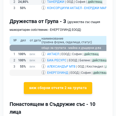
2
24,80%
ТАНЕРДЖИ
| ООД | София |
действащ
3
50%
КОНСОРЦИУМ АКТАЕЛ - ЕНЕРДЖИ МАРКЕТ
| 
Дружества от Група - 3
(дружества със същия
мажоритарен собственик - ЕНЕРГОУИНД ЕООД)
наименование
№
дял
от дата
(правна форма, седалище, статус)
общо за групата - майка и дъщерни д-ва
1
100%
АКТАЕЛ
| ЕООД | София |
действащ
2
100%
БИА РЕСУРС
| ЕООД | Белене |
действащ
3
55%
АЛЕКСАНДЪР МТВ
| ООД | Кюстендил |
дейст
ЕНЕРГОУИНД
| ЕООД | София |
действащ
- др
виж сборни отчети 2 на групата
Понастоящем в Съдружие със - 10
лица