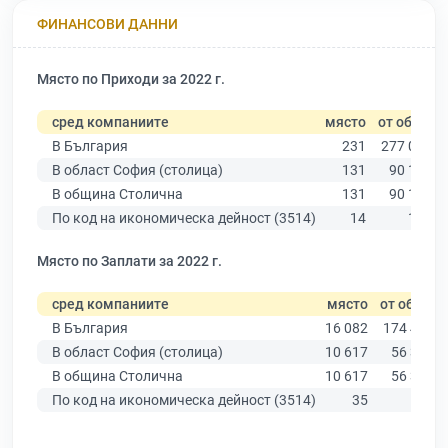
ФИНАНСОВИ ДАННИ
Място по Приходи за 2022 г.
сред компаниите
място
от общо
В България
231
277 019
В област София (столица)
131
90 178
В община Столична
131
90 178
По код на икономическа дейност (3514)
14
100
Място по Заплати за 2022 г.
сред компаниите
място
от общо
В България
16 082
174 403
В област София (столица)
10 617
56 378
В община Столична
10 617
56 378
По код на икономическа дейност (3514)
35
59