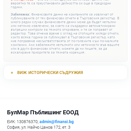
вероятно те са преустановили дейността си още в предходни
години.
Забележка:
Финансовите данни на компаниите се извличат от
публикуваните от тях финансови отчети в Търговския регистър. В
много редки случаи финансовите данни може да бъдат непълни
или неточно извлечени, за което са създадени автоматизирани
вътрешни контроли за тяхното откриване, и те се поправят от
редактор. Това отнема време с оглед на стотиците хиляди отчети,
които всяка година се публикуват в Търговския регистър, като
ние поправяме несъответствията от по-големите към по-малките
компании. Ако забележите непълноти или неточности във вашите
или в други финансови отчети, можете да ни пишете, за да
ескалираме приоритета за тяхната корекция.
ВИЖ
ИСТОРИЧЕСКИ СЪДРУЖИЯ
БулМар Пъблишинг ЕООД
ЕИК: 130876370,
admin@finansi.bg
София, ул. Найчо Цанов 172, ет. 3