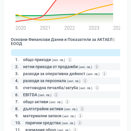
0
2020
2021
2022
2023
2024
Основни Финансови Данни и Показатели за АКТАЕЛ |
ЕООД
1.
общо приходи
(хил. лв.)
2.
нетни приходи от продажби
(хил. лв.)
3.
разходи за оперативна дейност
(хил. лв.)
4.
разходи за персонала
(хил. лв.)
5.
счетоводна печалба/загуба
(хил. лв.)
6.
EBITDA
(хил. лв.)
7.
общо активи
(хил. лв.)
8.
дълготрайни активи
(хил. лв.)
9.
материални запаси
(хил. лв.)
10.
парични средства
(хил. лв.)
11.
вземания общо
(хил. лв.)