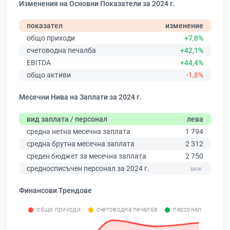
Изменения на Основни Показатели за 2024 г.
показател
изменение
общо приходи
+7,8%
счетоводна печалба
+42,1%
EBITDA
+44,4%
общо активи
-1,8%
Месечни Нива на Заплати за 2024 г.
вид заплата / персонал
лева
средна нетна месечна заплата
1 794
средна брутна месечна заплата
2 312
среден бюджет за месечна заплата
2 750
средносписъчен персонал за 2024 г.
Финансови Трендове
общо приходи
счетоводна печалба
персонал