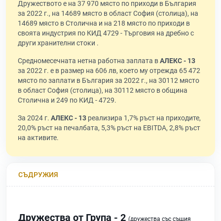
Дружеството е на 37 970 място по приходи в България
за 2022 г., на 14689 място в област София (столица), на
14689 място в Столична и на 218 място по приходи в
своята индустрия по КИД 4729 - Търговия на дребно с
други хранителни стоки .
Средномесечната нетна работна заплата в
АЛЕКС - 13
за 2022 г. е в размер на 606 лв, което му отрежда 65 472
място по заплати в България за 2022 г., на 30112 място
в област София (столица), на 30112 място в община
Столична и 249 по КИД - 4729.
За 2024 г.
АЛЕКС - 13
реализира 1,7% ръст на приходите,
20,0% ръст на печалбата, 5,3% ръст на EBITDA, 2,8% ръст
на активите.
СЪДРУЖИЯ
Дружества от Група - 2
(дружества със същия