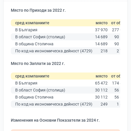
Място по Приходи за 2022 г.
сред компаниите
място
от общо
В България
37 970
277 019
В област София (столица)
14 689
90 178
В община Столична
14 689
90 178
По код на икономическа дейност (4729)
218
2 714
Място по Заплати за 2022 г.
сред компаниите
място
от общо
В България
65 472
174 403
В област София (столица)
30 112
56 378
В община Столична
30 112
56 378
По код на икономическа дейност (4729)
249
1 823
Изменения на Основни Показатели за 2024 г.