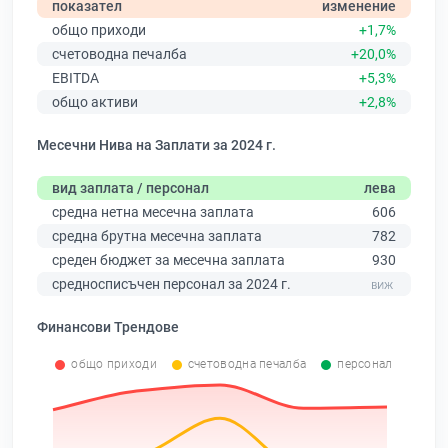
показател
изменение
общо приходи
+1,7%
счетоводна печалба
+20,0%
EBITDA
+5,3%
общо активи
+2,8%
Месечни Нива на Заплати за 2024 г.
вид заплата / персонал
лева
средна нетна месечна заплата
606
средна брутна месечна заплата
782
среден бюджет за месечна заплата
930
средносписъчен персонал за 2024 г.
Финансови Трендове
общо приходи
счетоводна печалба
персонал