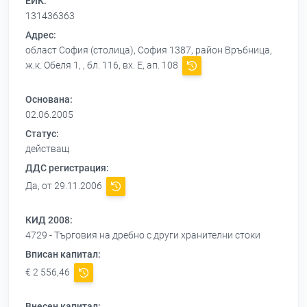
ЕИК:
131436363
Адрес:
област София (столица), София 1387, район Връбница,
ж.к. Обеля 1, , бл. 116, вх. Е, ап. 108
Основана:
02.06.2005
Статус:
действащ
ДДС регистрация:
Да, от 29.11.2006
КИД 2008:
4729 - Търговия на дребно с други хранителни стоки
Вписан капитал:
€ 2 556,46
Внесен капитал: