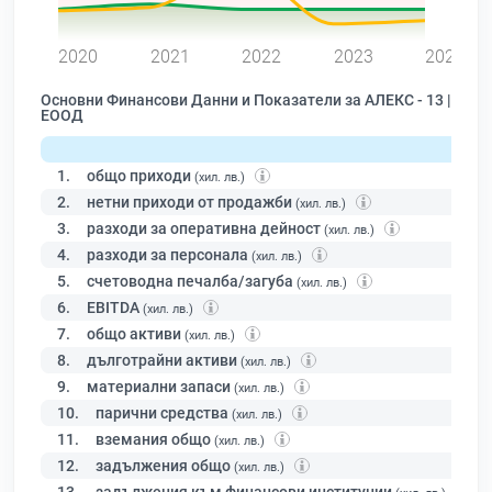
0
2020
2021
2022
2023
2024
Основни Финансови Данни и Показатели за АЛЕКС - 13 |
ЕООД
1.
общо приходи
(хил. лв.)
2.
нетни приходи от продажби
(хил. лв.)
3.
разходи за оперативна дейност
(хил. лв.)
4.
разходи за персонала
(хил. лв.)
5.
счетоводна печалба/загуба
(хил. лв.)
6.
EBITDA
(хил. лв.)
7.
общо активи
(хил. лв.)
8.
дълготрайни активи
(хил. лв.)
9.
материални запаси
(хил. лв.)
10.
парични средства
(хил. лв.)
11.
вземания общо
(хил. лв.)
12.
задължения общо
(хил. лв.)