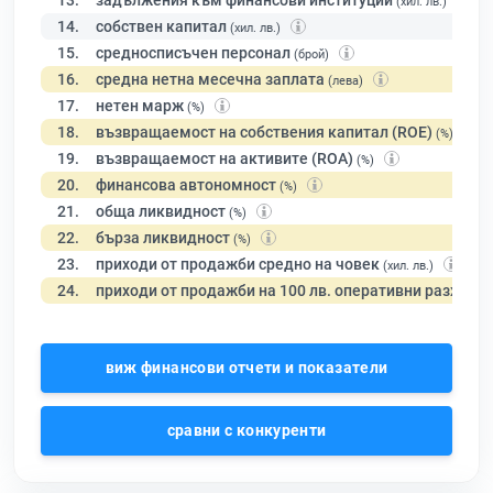
13.
задължения към финансови институции
(хил. лв.)
14.
собствен капитал
(хил. лв.)
15.
средносписъчен персонал
(брой)
16.
средна нетна месечна заплата
(лева)
17.
нетен марж
(%)
18.
възвращаемост на собствения капитал (ROE)
(%)
19.
възвращаемост на активите (ROA)
(%)
20.
финансова автономност
(%)
21.
обща ликвидност
(%)
22.
бърза ликвидност
(%)
23.
приходи от продажби средно на човек
(хил. лв.)
24.
приходи от продажби на 100 лв. оперативни разходи
виж финансови отчети и показатели
сравни с конкуренти