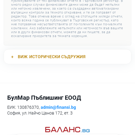
публикуваните от тях финансови отчети в Търговския регистър. В
много редки случаи финансовите данни може да бъдат непълни
или неточно извлечени, за което са създадени автоматизирани
вътрешни контроли за тяхното откриване, и те се поправят от
редактор. Това отнема време с оглед на стотиците хиляди отчети,
които всяка година се публикуват в Търговския регистър, като
ние поправяме несъответствията от по-големите към по-малките
компании. Ако забележите непълноти или неточности във вашите
или в други финансови отчети, можете да ни пишете, за да
ескалираме приоритета за тяхната корекция.
ВИЖ
ИСТОРИЧЕСКИ СЪДРУЖИЯ
БулМар Пъблишинг ЕООД
ЕИК: 130876370,
admin@finansi.bg
София, ул. Найчо Цанов 172, ет. 3