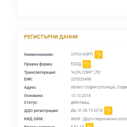
РЕГИСТЪРНИ ДАННИ
АЛПА КОРП
Наименование:
ЕООД
Правна форма:
Транслитерация:
“ALPA CORP” LTD
ЕИК:
205333498
област София (столица), София 
Адрес:
Основана:
10.10.2018
Статус:
действащ
Да, от 26.10.2018
ДДС регистрация:
КИД 2008:
9609 - Други персонални услу
€ 51,13