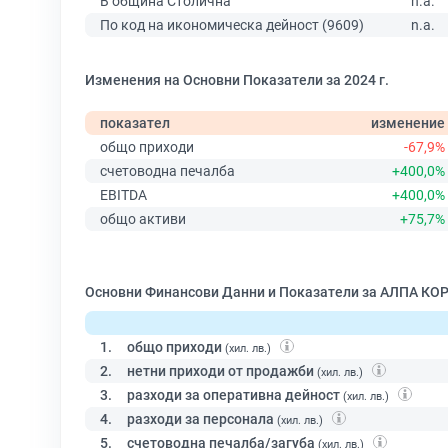
В община Столична
n.a.
По код на икономическа дейност (9609)
n.a.
Изменения на Основни Показатели за 2024 г.
показател
изменение
общо приходи
-67,9%
счетоводна печалба
+400,0%
EBITDA
+400,0%
общо активи
+75,7%
Основни Финансови Данни и Показатели за АЛПА КОР
1.
общо приходи
(хил. лв.)
2.
нетни приходи от продажби
(хил. лв.)
3.
разходи за оперативна дейност
(хил. лв.)
4.
разходи за персонала
(хил. лв.)
5.
счетоводна печалба/загуба
(хил. лв.)