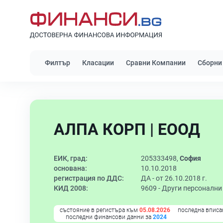
Филтър
Класации
Сравни Компании
Сборни
АЛПА КОРП | ЕООД
ЕИК, град:
205333498,
София
основана:
10.10.2018
регистрация по ДДС:
ДА - от 26.10.2018 г.
КИД 2008:
9609 -
Други персонални
състояние в регистъра към
05.08.2026
последна вписа
последни финансови данни за
2024