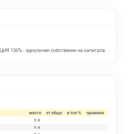
ЦИЯ 100% - едноличен собственик на капитала
място
от общо
в топ %
промяна
n.a.
n.a.