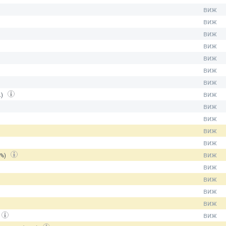
.)
(%)