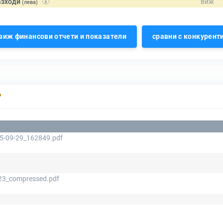
азходи
(лева)
виж финансови отчети и показатели
сравни с конкурент
Р
25-09-29_162849.pdf
23_compressed.pdf