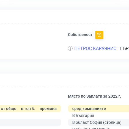
Собственост:
ПЕТРОС КАРАЯНИС
| ГЪР
Място по Заплати за 2022 г.
от общо
в топ %
промяна
сред компаниите
В България
В област София (столица)