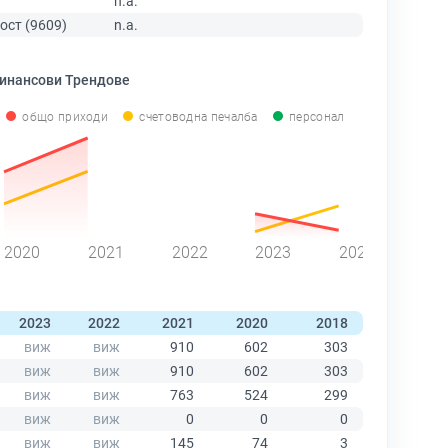
n.a.
ост (9609)
n.a.
инансови Трендове
общо приходи
счетоводна печалба
персонал
2020
2021
2022
2023
2024
2023
2022
2021
2020
2018