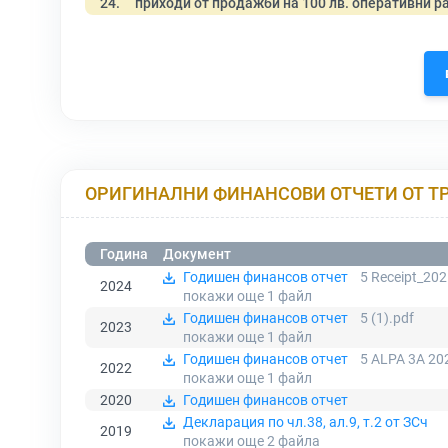
24.
приходи от продажби на 100 лв. оперативни р
ОРИГИНАЛНИ ФИНАНСОВИ ОТЧЕТИ ОТ Т
Година
Документ
Годишен финансов отчет
5 Receipt_20
2024
покажи още 1
файл
Годишен финансов отчет
5 (1).pdf
2023
покажи още 1
файл
Годишен финансов отчет
5 ALPA 3A 20
2022
покажи още 1
файл
2020
Годишен финансов отчет
Декларация по чл.38, ал.9, т.2 от ЗСч
2019
покажи още 2
файла