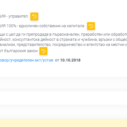
ИЯ - управител
ИЯ 100% - едноличен собственик на капитала
ещи с цел да ги препродаде в първоначален, преработен или обработ
йност, консултантска дейност в страната и чужбина, връзки с общ
нализи, представителство, посредничество и агентство на местни и
 от българския закон
овор/учредителен акт/устав
от
10.10.2018