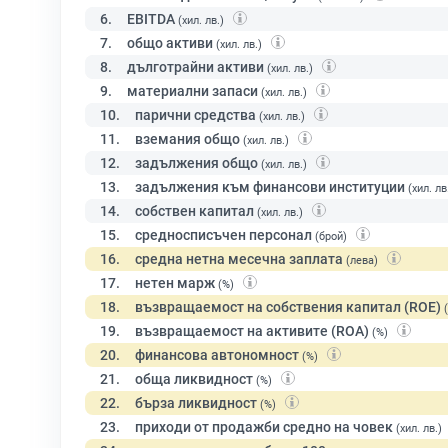
6.
EBITDA
(хил. лв.)
7.
общо активи
(хил. лв.)
8.
дълготрайни активи
(хил. лв.)
9.
материални запаси
(хил. лв.)
10.
парични средства
(хил. лв.)
11.
вземания общо
(хил. лв.)
12.
задължения общо
(хил. лв.)
13.
задължения към финансови институции
(хил. лв
14.
собствен капитал
(хил. лв.)
15.
средносписъчен персонал
(брой)
16.
средна нетна месечна заплата
(лева)
17.
нетен марж
(%)
18.
възвращаемост на собствения капитал (ROE)
19.
възвращаемост на активите (ROA)
(%)
20.
финансова автономност
(%)
21.
обща ликвидност
(%)
22.
бърза ликвидност
(%)
23.
приходи от продажби средно на човек
(хил. лв.)