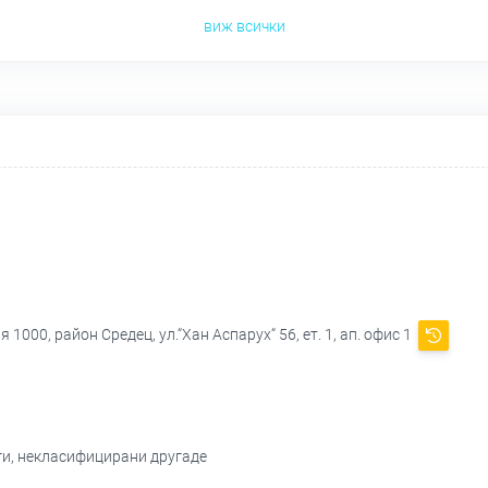
виж всички
1000, район Средец, ул.“Хан Аспарух“ 56, ет. 1, ап. офис 1
ги, некласифицирани другаде