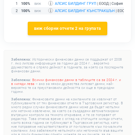
1
100%
АЛСИС БИЛДИНГ ГРУП
| ЕООД | София |
дейс
2
100%
АЛСИС БИЛДИНГ КЪНСТРАКШЪН
| ЕООД | Со
виж сборни отчети 2 на групата
Забележка:
Исторически финансови данни се поддържат от 2008
г. Ако липсва информация за години до 2024 г. , вероятно
дружеството е спряло дейност в годината, за която са последните
финансови данни.
Забележка:
Всички финансови данни в таблиците са за 2024 г. и
в хиляди лева
– ако за някои дружества липсват данни, най-
вероятно те са преустановили дейността си още в предходни
години.
Забележка:
Финансовите данни на компаниите се извличат от
публикуваните от тях финансови отчети в Търговския регистър. В
много редки случаи финансовите данни може да бъдат непълни
или неточно извлечени, за което са създадени автоматизирани
вътрешни контроли за тяхното откриване, и те се поправят от
редактор. Това отнема време с оглед на стотиците хиляди отчети,
които всяка година се публикуват в Търговския регистър, като
ние поправяме несъответствията от по-големите към по-малките
компании. Ако забележите непълноти или неточности във вашите
или в други финансови отчети, можете да ни пишете, за да