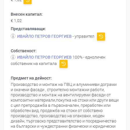
Внесен капитал:
€ 1,02
Представляващи:
ИВАЙЛО ПЕТРОВ ГЕОРГИЕВ
- управител
Собственост:
ИВАЙЛО ПЕТРОВ ГЕОРГИЕВ
100% - едноличен
собственик на капитала
Предмет на дейност:
Производство и монтаж на ПВЦ и алуминиеви дограми
и окачени фасади , строително монтажни работи,
производство и монтаж на вентилируеми фасади от
композитни материали,покупка на стоки или други вещи
с цел препродажба в първоначален, преработен или
обработен вид, продажба на стоки от собствено
производство, производство на опаковки, моден
дизайн, търговско представителство и посредничество
на български и чуждестранни физически и юридически