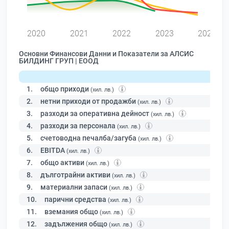
0
2020
2021
2022
2023
2024
Основни Финансови Данни и Показатели за АЛСИС
БИЛДИНГ ГРУП | ЕООД
1.
общо приходи
(хил. лв.)
2.
нетни приходи от продажби
(хил. лв.)
3.
разходи за оперативна дейност
(хил. лв.)
4.
разходи за персонала
(хил. лв.)
5.
счетоводна печалба/загуба
(хил. лв.)
6.
EBITDA
(хил. лв.)
7.
общо активи
(хил. лв.)
8.
дълготрайни активи
(хил. лв.)
9.
материални запаси
(хил. лв.)
10.
парични средства
(хил. лв.)
11.
вземания общо
(хил. лв.)
12.
задължения общо
(хил. лв.)