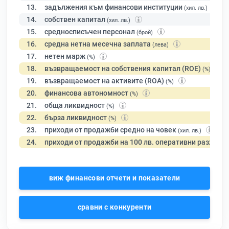
13.
задължения към финансови институции
(хил. лв.)
14.
собствен капитал
(хил. лв.)
15.
средносписъчен персонал
(брой)
16.
средна нетна месечна заплата
(лева)
17.
нетен марж
(%)
18.
възвращаемост на собствения капитал (ROE)
(%)
19.
възвращаемост на активите (ROA)
(%)
20.
финансова автономност
(%)
21.
обща ликвидност
(%)
22.
бърза ликвидност
(%)
23.
приходи от продажби средно на човек
(хил. лв.)
24.
приходи от продажби на 100 лв. оперативни разходи
виж финансови отчети и показатели
сравни с конкуренти