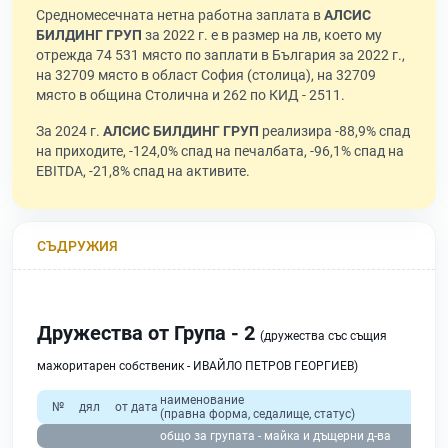
Средномесечната нетна работна заплата в
АЛСИС
БИЛДИНГ ГРУП
за 2022 г. е в размер на лв, което му
отрежда 74 531 място по заплати в България за 2022 г.,
на 32709 място в област София (столица), на 32709
място в община Столична и 262 по КИД - 2511.
За 2024 г.
АЛСИС БИЛДИНГ ГРУП
реализира -88,9% спад
на приходите, -124,0% спад на печалбата, -96,1% спад на
EBITDA, -21,8% спад на активите.
СЪДРУЖИЯ
Дружества от Група - 2
(дружества със същия
мажоритарен собственик - ИВАЙЛО ПЕТРОВ ГЕОРГИЕВ)
наименование
№
дял
от дата
(правна форма, седалище, статус)
общо за групата - майка и дъщерни д-ва