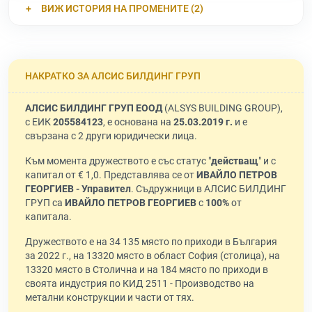
ВИЖ ИСТОРИЯ НА ПРОМЕНИТЕ (2)
НАКРАТКО ЗА АЛСИС БИЛДИНГ ГРУП
АЛСИС БИЛДИНГ ГРУП ЕООД
(ALSYS BUILDING GROUP),
с ЕИК
205584123
, е основана на
25.03.2019 г.
и е
свързана с 2 други юридически лица.
Към момента дружеството е със статус "
действащ
" и с
капитал от € 1,0. Представлява се от
ИВАЙЛО ПЕТРОВ
ГЕОРГИЕВ - Управител
. Съдружници в АЛСИС БИЛДИНГ
ГРУП са
ИВАЙЛО ПЕТРОВ ГЕОРГИЕВ
с
100%
от
капитала.
Дружеството е на 34 135 място по приходи в България
за 2022 г., на 13320 място в област София (столица), на
13320 място в Столична и на 184 място по приходи в
своята индустрия по КИД 2511 - Производство на
метални конструкции и части от тях.