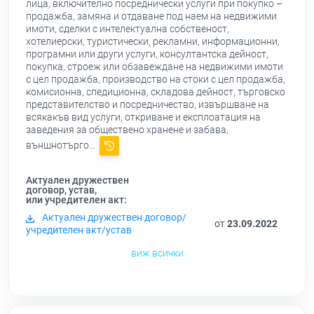
лица, включително посреднически услуги при покупко –
продажба, замяна и отдаване под наем на недвижими
имоти, сделки с интелектуална собственост,
хотелиерски, туристически, рекламни, информационни,
програмни или други услуги, консултантска дейност,
покупка, строеж или обзавеждане на недвижими имоти
с цел продажба, производство на стоки с цел продажба,
комисионна, спедиционна, складова дейност, търговско
представителство и посредничество, извършване на
всякакъв вид услуги, откриване и експлоатация на
заведения за обществено хранене и забава,
външнотърго...
Актуален дружествен
договор, устав,
или учредителен акт:
Актуален дружествен договор/
от
23.09.2022
учредителен акт/устав
виж всички