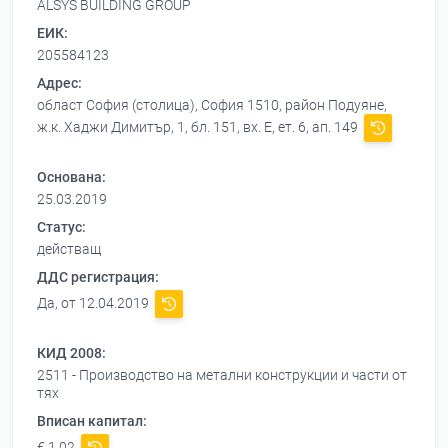
ALSYS BUILDING GROUP
ЕИК:
205584123
Адрес:
област София (столица), София 1510, район Подуяне,
ж.к. Хаджи Димитър, 1, бл. 151, вх. Е, ет. 6, ап. 149
Основана:
25.03.2019
Статус:
действащ
ДДС регистрация:
Да, от 12.04.2019
КИД 2008:
2511 - Производство на метални конструкции и части от
тях
Вписан капитал:
€ 1,02