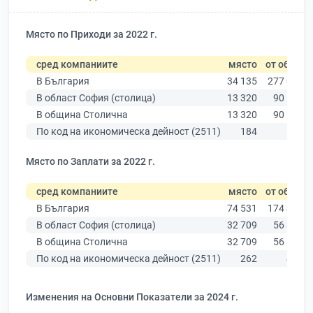
Място по Приходи за 2022 г.
сред компаниите
място
от общо
В България
34 135
277 019
В област София (столица)
13 320
90 178
В община Столична
13 320
90 178
По код на икономическа дейност (2511)
184
503
Място по Заплати за 2022 г.
сред компаниите
място
от общо
В България
74 531
174 403
В област София (столица)
32 709
56 378
В община Столична
32 709
56 378
По код на икономическа дейност (2511)
262
437
Изменения на Основни Показатели за 2024 г.