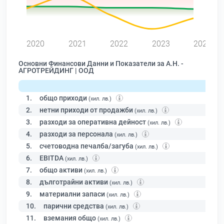
0
2020
2021
2022
2023
2024
Основни Финансови Данни и Показатели за А.Н. -
АГРОТРЕЙДИНГ | ООД
1.
общо приходи
(хил. лв.)
2.
нетни приходи от продажби
(хил. лв.)
3.
разходи за оперативна дейност
(хил. лв.)
4.
разходи за персонала
(хил. лв.)
5.
счетоводна печалба/загуба
(хил. лв.)
6.
EBITDA
(хил. лв.)
7.
общо активи
(хил. лв.)
8.
дълготрайни активи
(хил. лв.)
9.
материални запаси
(хил. лв.)
10.
парични средства
(хил. лв.)
11.
вземания общо
(хил. лв.)