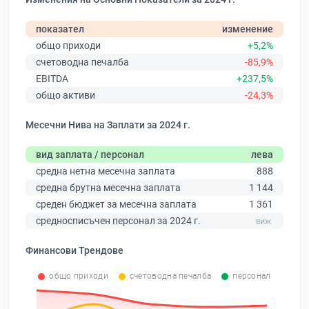
показател
изменение
общо приходи
+5,2%
счетоводна печалба
-85,9%
EBITDA
+237,5%
общо активи
-24,3%
Месечни Нива на Заплати за 2024 г.
вид заплата / персонал
лева
средна нетна месечна заплата
888
средна брутна месечна заплата
1 144
среден бюджет за месечна заплата
1 361
средносписъчен персонал за 2024 г.
Финансови Трендове
общо приходи
счетоводна печалба
персонал