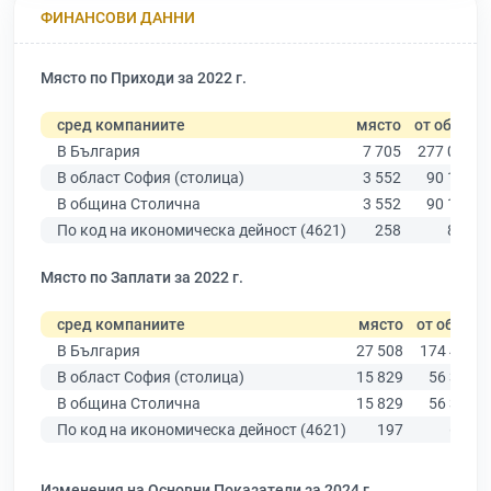
ФИНАНСОВИ ДАННИ
Място по Приходи за 2022 г.
сред компаниите
място
от общо
В България
7 705
277 019
В област София (столица)
3 552
90 178
В община Столична
3 552
90 178
По код на икономическа дейност (4621)
258
857
Място по Заплати за 2022 г.
сред компаниите
място
от общо
В България
27 508
174 403
В област София (столица)
15 829
56 378
В община Столична
15 829
56 378
По код на икономическа дейност (4621)
197
606
Изменения на Основни Показатели за 2024 г.