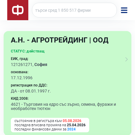
А.Н. - АГРОТРЕЙДИНГ | ООД
СТАТУС:
действащ
ЕИК, град:
121261271,
София
основана:
17.12.1996
регистрация по ДДС:
ДА - от 08.01.1997 г.
КИД 2008:
4621 -
Търговия на едро със зърно, семена, фуражи и
необработен тютюн
състояние в регистъра към
05.08.2026
последна вписана промяна на
25.04.2026
последни финансови данни за
2024