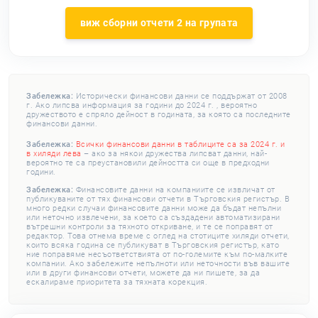
виж сборни отчети 2 на групата
Забележка:
Исторически финансови данни се поддържат от 2008
г. Ако липсва информация за години до 2024 г. , вероятно
дружеството е спряло дейност в годината, за която са последните
финансови данни.
Забележка:
Всички финансови данни в таблиците са за 2024 г. и
в хиляди лева
– ако за някои дружества липсват данни, най-
вероятно те са преустановили дейността си още в предходни
години.
Забележка:
Финансовите данни на компаниите се извличат от
публикуваните от тях финансови отчети в Търговския регистър. В
много редки случаи финансовите данни може да бъдат непълни
или неточно извлечени, за което са създадени автоматизирани
вътрешни контроли за тяхното откриване, и те се поправят от
редактор. Това отнема време с оглед на стотиците хиляди отчети,
които всяка година се публикуват в Търговския регистър, като
ние поправяме несъответствията от по-големите към по-малките
компании. Ако забележите непълноти или неточности във вашите
или в други финансови отчети, можете да ни пишете, за да
ескалираме приоритета за тяхната корекция.