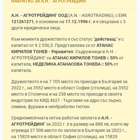
НАКРАТКО ЗА А.Н. - АГРОТРЕЙДИНГ
А.Н. - АГРОТРЕЙДИНГ ООД
(A.N. - AGROTRADING), с ЕИК
121261271
, е основана на
17.12.1996 г.
и е свързана с 3
други юридически лица.
Към момента дружеството е със статус "
действащ
" и с
капитал от € 2 556,5. Представлява се от
АТАНАС
КИРИЛОВ ТОНЕВ - Управител
. Съдружници в А.Н. -
АГРОТРЕЙДИНГ са
АТАНАС КИРИЛОВ ТОНЕВ
с
50%
от
капитала,
НЕДЕЛИНА АТАНАСОВА ТОНЕВА
с
50%
от
капитала.
Дружеството е на 7 705 място по приходи в България за
2022 г., на 3552 място в област София (столица), на 3552
място в Столична и на 258 място по приходи в своята
индустрия по КИД 4621 - Търговия на едро със зърно,
семена, фуражи и необработен тютюн.
Средномесечната нетна работна заплата в
А.Н. -
АГРОТРЕЙДИНГ
за 2022 г. е в размер на 888 лв, което му
отрежда 27 508 място по заплати в България за 2022 г.,
на 15829 място в област София (столица), на 15829