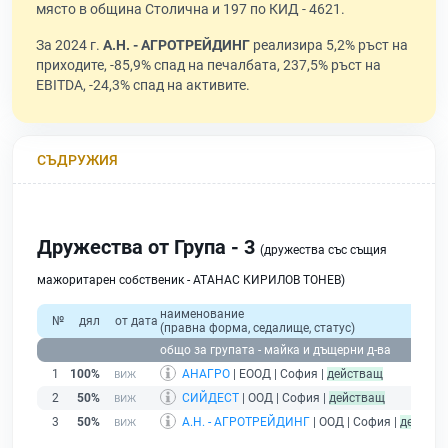
място в община Столична и 197 по КИД - 4621.
За 2024 г.
А.Н. - АГРОТРЕЙДИНГ
реализира 5,2% ръст на
приходите, -85,9% спад на печалбата, 237,5% ръст на
EBITDA, -24,3% спад на активите.
СЪДРУЖИЯ
Дружества от Група - 3
(дружества със същия
мажоритарен собственик - АТАНАС КИРИЛОВ ТОНЕВ)
наименование
№
дял
от дата
(правна форма, седалище, статус)
общо за групата - майка и дъщерни д-ва
1
100%
АНАГРО
| ЕООД | София |
действащ
2
50%
СИЙДЕСТ
| ООД | София |
действащ
3
50%
А.Н. - АГРОТРЕЙДИНГ
| ООД | София |
действ