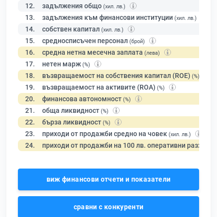
12.
задължения общо
(хил. лв.)
13.
задължения към финансови институции
(хил. лв.)
14.
собствен капитал
(хил. лв.)
15.
средносписъчен персонал
(брой)
16.
средна нетна месечна заплата
(лева)
17.
нетен марж
(%)
18.
възвращаемост на собствения капитал (ROE)
(%)
19.
възвращаемост на активите (ROA)
(%)
20.
финансова автономност
(%)
21.
обща ликвидност
(%)
22.
бърза ликвидност
(%)
23.
приходи от продажби средно на човек
(хил. лв.)
24.
приходи от продажби на 100 лв. оперативни разходи
виж финансови отчети и показатели
сравни с конкуренти