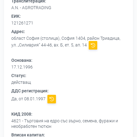
Транслитерация:
A.N. - AGROTRADING
ЕИК:
121261271
Адрес:
област София (столица), София 1404, район Триадица,
ул. „Силиврия“ 44-46, вх. Б, ет. 5, ап. 14
Основана:
17.12.1996
Статус:
действащ
ДДС регистрация:
Да, от 08.01.1997
КИД 2008:
4621 - Търговия на едро със зърно, семена, фуражи и
необработен тютюн
Вписан капитал: