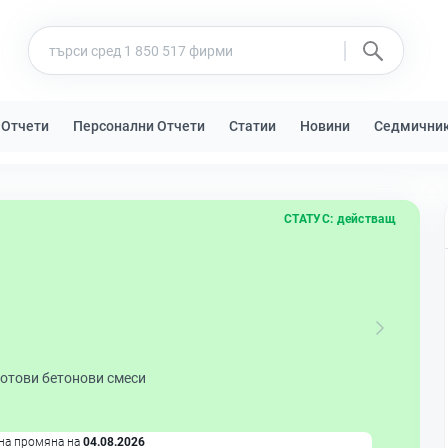
 Отчети
Персонални Отчети
Статии
Новини
Седмични
СТАТУС:
действащ
готови бетонови смеси
на промяна на
04.08.2026