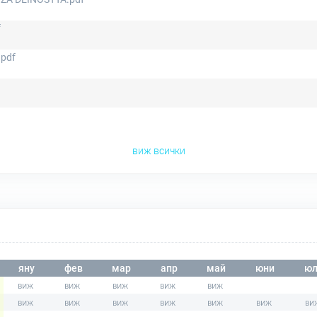
f
pdf
виж всички
яну
фев
мар
апр
май
юни
юл