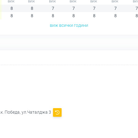
8
8
7
7
7
7
7
8
8
8
8
8
8
8
виж всички години
.к. Победа, ул.Чаталджа 3