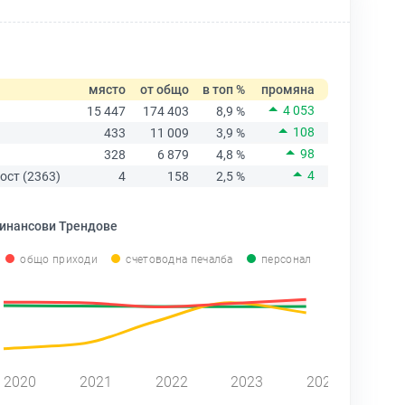
място
от общо
в топ %
промяна
4 053
15 447
174 403
8,9 %
108
433
11 009
3,9 %
98
328
6 879
4,8 %
4
ост (2363)
4
158
2,5 %
инансови Трендове
общо приходи
счетоводна печалба
персонал
2020
2021
2022
2023
2024