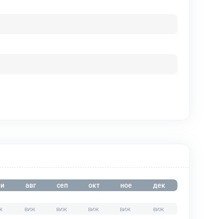
и
авг
сеп
окт
ное
дек