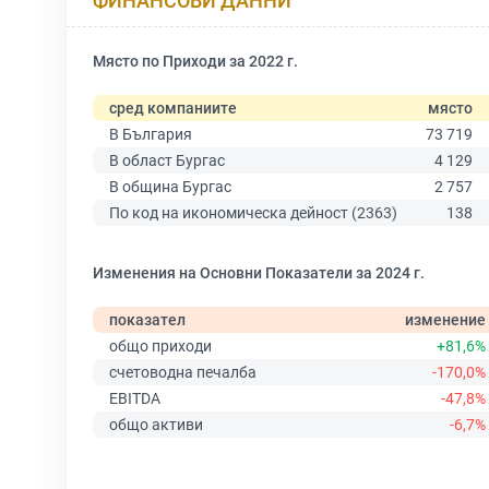
ФИНАНСОВИ ДАННИ
Място по Приходи за 2022 г.
сред компаниите
място
В България
73 719
В област Бургас
4 129
В община Бургас
2 757
По код на икономическа дейност (2363)
138
Изменения на Основни Показатели за 2024 г.
показател
изменение
общо приходи
+81,6%
счетоводна печалба
-170,0%
EBITDA
-47,8%
общо активи
-6,7%