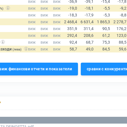
(%)
азходи
(лева)
виж финансови отчети и показатели
сравни с конкурент
Р
ZA DEINOSTTA.pdf