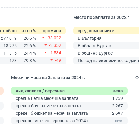
Място по Заплати за 2022 г.
от общо
в топ %
промяна
сред компаниите
-38 022
277 019
26,6 %
В България
-2 352
18 275
22,6 %
В област Бургас
-1 534
11 315
24,4 %
В община Бургас
-49
173
79,8 %
По код на икономическа дейн
Месечни Нива на Заплати за 2024 г.
Ф
вид заплата / персонал
лева
0
средна нетна месечна заплата
1 759
средна брутна месечна заплата
2 267
среден бюджет за месечна заплата
2 697
средносписъчен персонал за 2024 г.