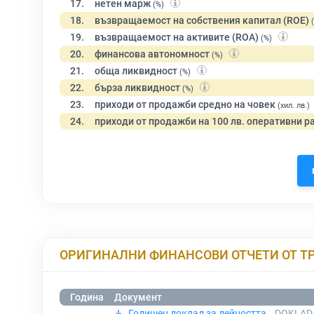
17.
нетен марж
(%)
18.
възвращаемост на собствения капитал (ROE)
19.
възвращаемост на активите (ROA)
(%)
20.
финансова автономност
(%)
21.
обща ликвидност
(%)
22.
бърза ликвидност
(%)
23.
приходи от продажби средно на човек
(хил. лв.)
24.
приходи от продажби на 100 лв. оперативни р
ОРИГИНАЛНИ ФИНАНСОВИ ОТЧЕТИ ОТ Т
Година
Документ
Годишен доклад за дейността
DOKLAD 