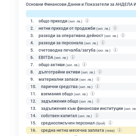
Основни Финансови Данни и Показатели за АНДЕЛА 
1.
общо приходи
(хил. лв.)
2.
нетни приходи от продажби
(хил. лв.)
3.
разходи за оперативна дейност
(хил. лв.)
4.
разходи за персонала
(хил. лв.)
5.
счетоводна печалба/загуба
(хил. лв.)
6.
EBITDA
(хил. лв.)
7.
общо активи
(хил. лв.)
8.
дълготрайни активи
(хил. лв.)
9.
материални запаси
(хил. лв.)
10.
парични средства
(хил. лв.)
11.
вземания общо
(хил. лв.)
12.
задължения общо
(хил. лв.)
13.
задължения към финансови институции
(хил. лв
14.
собствен капитал
(хил. лв.)
15.
средносписъчен персонал
(брой)
16.
средна нетна месечна заплата
(лева)