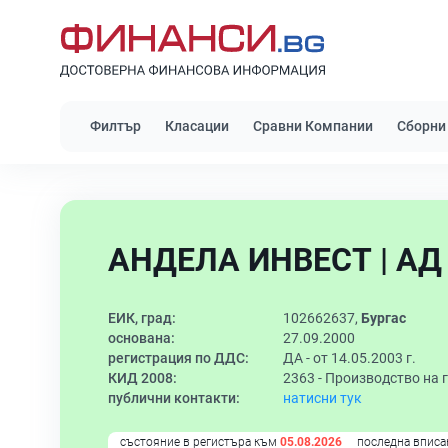
Филтър
Класации
Сравни Компании
Сборни
АНДЕЛА ИНВЕСТ | АД
ЕИК, град:
102662637,
Бургас
основана:
27.09.2000
регистрация по ДДС:
ДА - от 14.05.2003 г.
КИД 2008:
2363 -
Производство на 
публични контакти:
натисни тук
състояние в регистъра към
05.08.2026
последна вписа