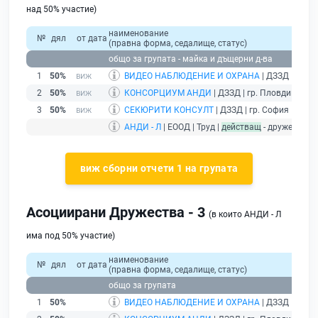
над 50% участие)
наименование
№
дял
от дата
(правна форма, седалище, статус)
общо за групата - майка и дъщерни д-ва
1
50%
ВИДЕО НАБЛЮДЕНИЕ И ОХРАНА
| ДЗЗД | гр. П
2
50%
КОНСОРЦИУМ АНДИ
| ДЗЗД | гр. Пловдив |
без
3
50%
СЕКЮРИТИ КОНСУЛТ
| ДЗЗД | гр. София |
без п
АНДИ - Л
| ЕООД | Труд |
действащ
- дружество 
виж сборни отчети 1 на групата
Асоциирани Дружества - 3
(в които АНДИ - Л
има под 50% участие)
наименование
№
дял
от дата
(правна форма, седалище, статус)
общо за групата
1
50%
ВИДЕО НАБЛЮДЕНИЕ И ОХРАНА
| ДЗЗД | гр. П