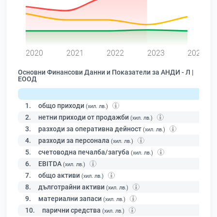
0
2020
2021
2022
2023
2024
Основни Финансови Данни и Показатели за АНДИ - Л |
ЕООД
1.
общо приходи
(хил. лв.)
2.
нетни приходи от продажби
(хил. лв.)
3.
разходи за оперативна дейност
(хил. лв.)
4.
разходи за персонала
(хил. лв.)
5.
счетоводна печалба/загуба
(хил. лв.)
6.
EBITDA
(хил. лв.)
7.
общо активи
(хил. лв.)
8.
дълготрайни активи
(хил. лв.)
9.
материални запаси
(хил. лв.)
10.
парични средства
(хил. лв.)