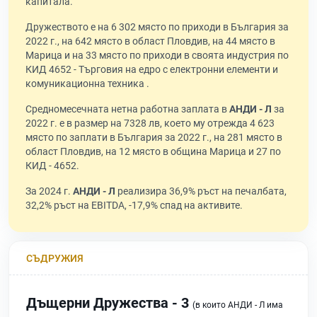
капитала.
Дружеството е на 6 302 място по приходи в България за
2022 г., на 642 място в област Пловдив, на 44 място в
Марица и на 33 място по приходи в своята индустрия по
КИД 4652 - Търговия на едро с електронни елементи и
комуникационна техника .
Средномесечната нетна работна заплата в
АНДИ - Л
за
2022 г. е в размер на 7328 лв, което му отрежда 4 623
място по заплати в България за 2022 г., на 281 място в
област Пловдив, на 12 място в община Марица и 27 по
КИД - 4652.
За 2024 г.
АНДИ - Л
реализира 36,9% ръст на печалбата,
32,2% ръст на EBITDA, -17,9% спад на активите.
СЪДРУЖИЯ
Дъщерни Дружества - 3
(в които АНДИ - Л има