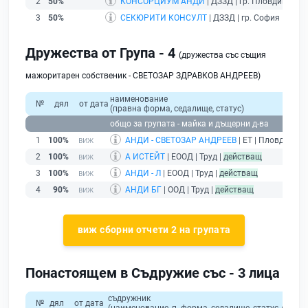
2
50%
КОНСОРЦИУМ АНДИ
| ДЗЗД | гр. Пловдив |
без
3
50%
СЕКЮРИТИ КОНСУЛТ
| ДЗЗД | гр. София |
без п
Дружества от Група - 4
(дружества със същия
мажоритарен собственик - СВЕТОЗАР ЗДРАВКОВ АНДРЕЕВ)
наименование
№
дял
от дата
(правна форма, седалище, статус)
общо за групата - майка и дъщерни д-ва
1
100%
АНДИ - СВЕТОЗАР АНДРЕЕВ
| ЕТ | Пловдив |
б
2
100%
А ИСТЕЙТ
| ЕООД | Труд |
действащ
3
100%
АНДИ - Л
| ЕООД | Труд |
действащ
4
90%
АНДИ БГ
| ООД | Труд |
действащ
виж сборни отчети 2 на групата
Понастоящем в Съдружие със - 3 лица
съдружник
№
дял
от дата
(наименование, п. форма, седалище, статус / физи