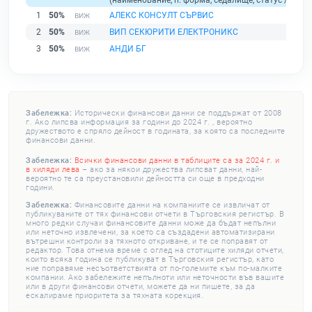
1
50%
АЛЕКС КОНСУЛТ СЪРВИС
2
50%
ВИП СЕКЮРИТИ ЕЛЕКТРОНИКС
3
50%
АНДИ БГ
Забележка:
Исторически финансови данни се поддържат от 2008
г. Ако липсва информация за години до 2024 г. , вероятно
дружеството е спряло дейност в годината, за която са последните
финансови данни.
Забележка:
Всички финансови данни в таблиците са за 2024 г. и
в хиляди лева
– ако за някои дружества липсват данни, най-
вероятно те са преустановили дейността си още в предходни
години.
Забележка:
Финансовите данни на компаниите се извличат от
публикуваните от тях финансови отчети в Търговския регистър. В
много редки случаи финансовите данни може да бъдат непълни
или неточно извлечени, за което са създадени автоматизирани
вътрешни контроли за тяхното откриване, и те се поправят от
редактор. Това отнема време с оглед на стотиците хиляди отчети,
които всяка година се публикуват в Търговския регистър, като
ние поправяме несъответствията от по-големите към по-малките
компании. Ако забележите непълноти или неточности във вашите
или в други финансови отчети, можете да ни пишете, за да
ескалираме приоритета за тяхната корекция.