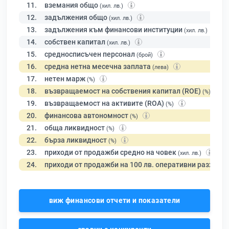
11.
вземания общо
(хил. лв.)
12.
задължения общо
(хил. лв.)
13.
задължения към финансови институции
(хил. лв.)
14.
собствен капитал
(хил. лв.)
15.
средносписъчен персонал
(брой)
16.
средна нетна месечна заплата
(лева)
17.
нетен марж
(%)
18.
възвращаемост на собствения капитал (ROE)
(%)
19.
възвращаемост на активите (ROA)
(%)
20.
финансова автономност
(%)
21.
обща ликвидност
(%)
22.
бърза ликвидност
(%)
23.
приходи от продажби средно на човек
(хил. лв.)
24.
приходи от продажби на 100 лв. оперативни разходи
виж финансови отчети и показатели