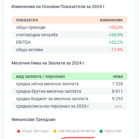
Изменения на Основни Показатели за 2024 г.
показател
изменение
общо приходи
-100,0%
счетоводна печалба
+36,9%
EBITDA
+32,2%
общо активи
-17,9%
Месечни Нива на Заплати за 2024 г.
вид заплата / персонал
лева
средна нетна месечна заплата
7 328
средна брутна месечна заплата
8 611
среден бюджет за месечна заплата
9 255
средносписъчен персонал за 2024 г.
Финансови Трендове
общо приходи
счетоводна печалба
персонал