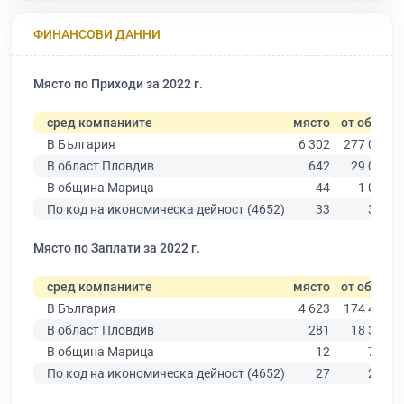
ФИНАНСОВИ ДАННИ
Място по Приходи за 2022 г.
сред компаниите
място
от общо
В България
6 302
277 019
В област Пловдив
642
29 067
В община Марица
44
1 033
По код на икономическа дейност (4652)
33
321
Място по Заплати за 2022 г.
сред компаниите
място
от общо
В България
4 623
174 403
В област Пловдив
281
18 305
В община Марица
12
712
По код на икономическа дейност (4652)
27
205