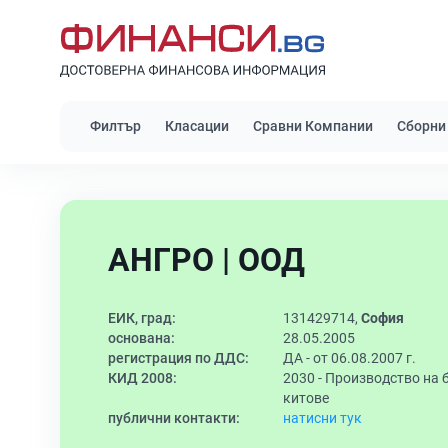
Филтър
Класации
Сравни Компании
Сборни
АНГРО | ООД
ЕИК, град:
131429714,
София
основана:
28.05.2005
регистрация по ДДС:
ДА - от 06.08.2007 г.
КИД 2008:
2030 -
Производство на б
китове
публични контакти:
натисни тук