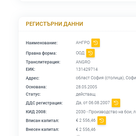
РЕГИСТЪРНИ ДАННИ
АНГРО
Наименование:
ООД
Правна форма:
Транслитерация:
ANGRO
ЕИК:
131429714
област София (столица), Софи
Адрес:
Основана:
28.05.2005
Статус:
действащ
Да, от 06.08.2007
ДДС регистрация:
КИД 2008:
2030 - Производство на бои, 
€ 2 556,46
Вписан капитал:
Внесен капитал:
€ 2 556,46