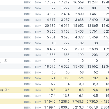
.)
(%)