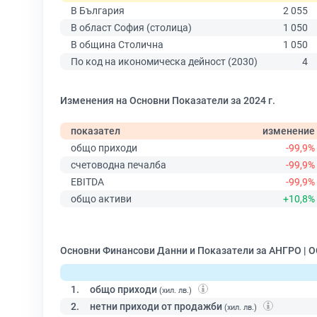
В България
2 055
В област София (столица)
1 050
В община Столична
1 050
По код на икономическа дейност (2030)
4
Изменения на Основни Показатели за 2024 г.
показател
изменение
общо приходи
-99,9%
счетоводна печалба
-99,9%
EBITDA
-99,9%
общо активи
+10,8%
Основни Финансови Данни и Показатели за АНГРО | 
1.
общо приходи
(хил. лв.)
2.
нетни приходи от продажби
(хил. лв.)