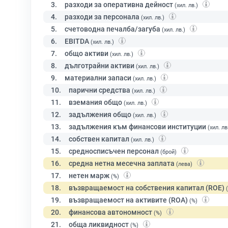
3.
разходи за оперативна дейност
(хил. лв.)
4.
разходи за персонала
(хил. лв.)
5.
счетоводна печалба/загуба
(хил. лв.)
6.
EBITDA
(хил. лв.)
7.
общо активи
(хил. лв.)
8.
дълготрайни активи
(хил. лв.)
9.
материални запаси
(хил. лв.)
10.
парични средства
(хил. лв.)
11.
вземания общо
(хил. лв.)
12.
задължения общо
(хил. лв.)
13.
задължения към финансови институции
(хил. лв
14.
собствен капитал
(хил. лв.)
15.
средносписъчен персонал
(брой)
16.
средна нетна месечна заплата
(лева)
17.
нетен марж
(%)
18.
възвращаемост на собствения капитал (ROE)
19.
възвращаемост на активите (ROA)
(%)
20.
финансова автономност
(%)
21.
обща ликвидност
(%)