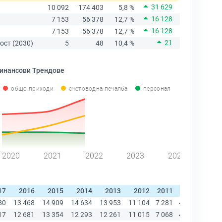
31 629
10 092
174 403
5,8 %
16 128
7 153
56 378
12,7 %
16 128
7 153
56 378
12,7 %
21
ост (2030)
5
48
10,4 %
инансови Трендове
общо приходи
счетоводна печалба
персонал
2020
2021
2022
2023
2024
17
2016
2015
2014
2013
2012
2011
2010
2009