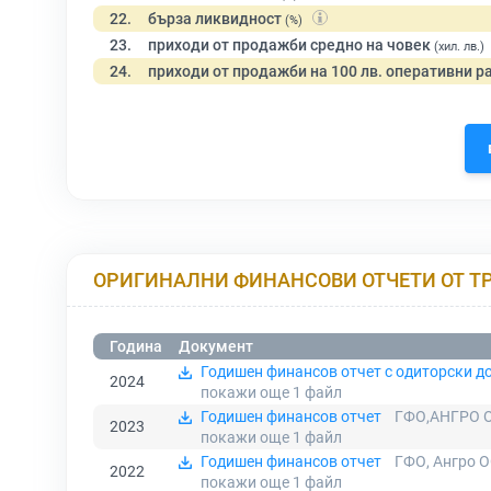
22.
бърза ликвидност
(%)
23.
приходи от продажби средно на човек
(хил. лв.)
24.
приходи от продажби на 100 лв. оперативни р
ОРИГИНАЛНИ ФИНАНСОВИ ОТЧЕТИ ОТ Т
Година
Документ
Годишен финансов отчет с одиторски д
2024
покажи още 1
файл
Годишен финансов отчет
ГФО,АНГРО О
2023
покажи още 1
файл
Годишен финансов отчет
ГФО, Ангро О
2022
покажи още 1
файл