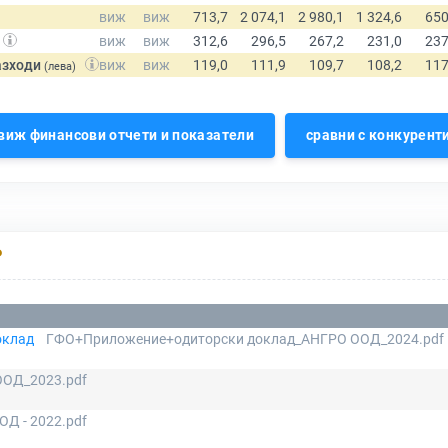
азходи
(лева)
виж финансови отчети и показатели
сравни с конкурент
Р
оклад
ГФО+Приложение+одиторски доклад_АНГРО ООД_2024.pdf
ОД_2023.pdf
ОД - 2022.pdf