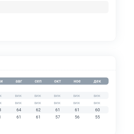
и
авг
сеп
окт
ное
дек
8
64
62
61
61
60
1
61
61
57
56
55