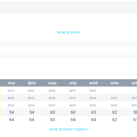
виж всички
яну
фев
мар
апр
май
юни
юл
54
54
60
60
63
62
5
64
64
63
64
64
62
6
виж всички години