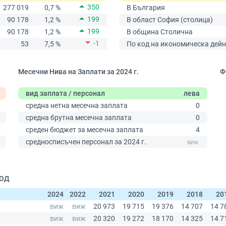
350
277 019
0,7 %
В България
199
90 178
1,2 %
В област София (столица)
199
90 178
1,2 %
В община Столична
-1
53
7,5 %
По код на икономическа дейн
Месечни Нива на Заплати за 2024 г.
Ф
вид заплата / персонал
лева
средна нетна месечна заплата
0
средна брутна месечна заплата
0
среден бюджет за месечна заплата
4
0
средносписъчен персонал за 2024 г.
ООД
2024
2022
2021
2020
2019
2018
20