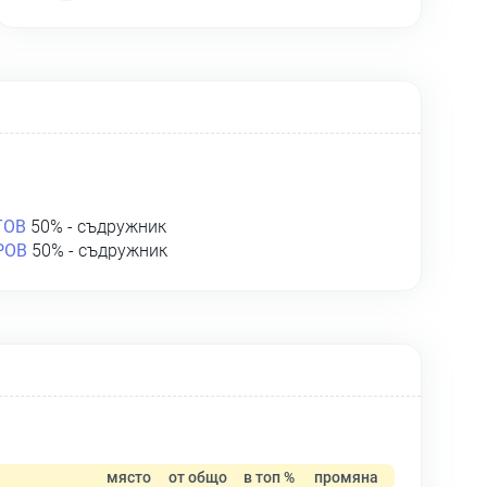
ТОВ
50% - съдружник
РОВ
50% - съдружник
място
от общо
в топ %
промяна