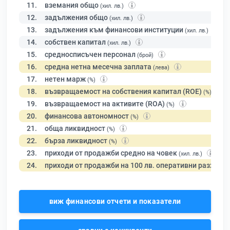
11.
вземания общо
(хил. лв.)
12.
задължения общо
(хил. лв.)
13.
задължения към финансови институции
(хил. лв.)
14.
собствен капитал
(хил. лв.)
15.
средносписъчен персонал
(брой)
16.
средна нетна месечна заплата
(лева)
17.
нетен марж
(%)
18.
възвращаемост на собствения капитал (ROE)
(%)
19.
възвращаемост на активите (ROA)
(%)
20.
финансова автономност
(%)
21.
обща ликвидност
(%)
22.
бърза ликвидност
(%)
23.
приходи от продажби средно на човек
(хил. лв.)
24.
приходи от продажби на 100 лв. оперативни разходи
виж финансови отчети и показатели