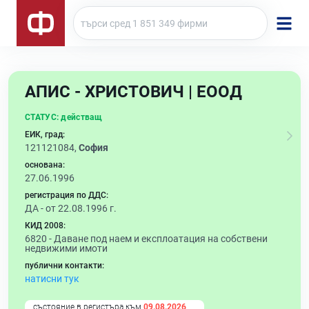
АПИС - ХРИСТОВИЧ | ЕООД
СТАТУС:
действащ
ЕИК, град:
121121084,
София
основана:
27.06.1996
регистрация по ДДС:
ДА - от 22.08.1996 г.
КИД 2008:
6820 -
Даване под наем и експлоатация на собствени
недвижими имоти
публични контакти:
натисни тук
състояние в регистъра към
09.08.2026