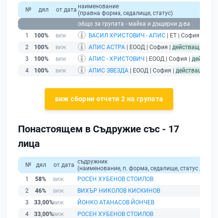
наименование
№
дял
от дата
(правна форма, седалище, статус)
общо за групата - майка и дъщерни д-ва
1
100%
ВАСИЛ ХРИСТОВИЧ - АПИС
| ЕТ | София |
дейс
2
100%
АПИС АСТРА
| ЕООД | София |
действащ
3
100%
АПИС - ХРИСТОВИЧ
| ЕООД | София |
действа
4
100%
АПИС ЗВЕЗДА
| ЕООД | София |
действащ
виж сборни отчети 2 на групата
Понастоящем в Съдружие със - 17
лица
съдружник
№
дял
от дата
(наименование, п. форма, седалище, статус / физи
1
58%
РОСЕН ХУБЕНОВ СТОИЛОВ
2
46%
ВИХЪР НИКОЛОВ КИСКИНОВ
3
33,00%
ЙОНКО АТАНАСОВ ЙОНЧЕВ
4
33,00%
РОСЕН ХУБЕНОВ СТОИЛОВ