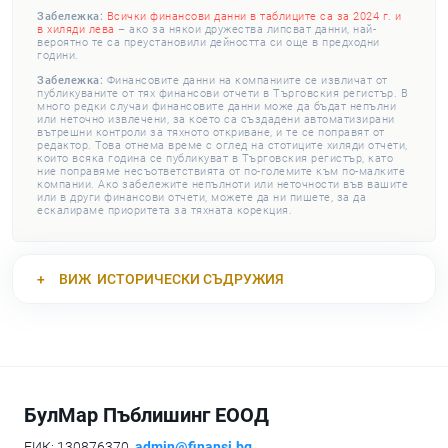
Забележка:
Всички финансови данни в таблиците са за 2024 г. и
в хиляди лева
– ако за някои дружества липсват данни, най-
вероятно те са преустановили дейността си още в предходни
години.
Забележка:
Финансовите данни на компаниите се извличат от
публикуваните от тях финансови отчети в Търговския регистър. В
много редки случаи финансовите данни може да бъдат непълни
или неточно извлечени, за което са създадени автоматизирани
вътрешни контроли за тяхното откриване, и те се поправят от
редактор. Това отнема време с оглед на стотиците хиляди отчети,
които всяка година се публикуват в Търговския регистър, като
ние поправяме несъответствията от по-големите към по-малките
компании. Ако забележите непълноти или неточности във вашите
или в други финансови отчети, можете да ни пишете, за да
ескалираме приоритета за тяхната корекция.
ВИЖ
ИСТОРИЧЕСКИ СЪДРУЖИЯ
БулМар Пъблишинг ЕООД
ЕИК: 130876370,
admin@finansi.bg