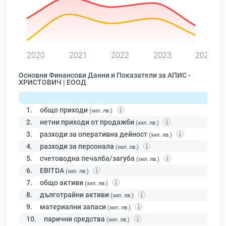
0
2020
2021
2022
2023
2024
Основни Финансови Данни и Показатели за АПИС -
ХРИСТОВИЧ | ЕООД
1.
общо приходи
(хил. лв.)
2.
нетни приходи от продажби
(хил. лв.)
3.
разходи за оперативна дейност
(хил. лв.)
4.
разходи за персонала
(хил. лв.)
5.
счетоводна печалба/загуба
(хил. лв.)
6.
EBITDA
(хил. лв.)
7.
общо активи
(хил. лв.)
8.
дълготрайни активи
(хил. лв.)
9.
материални запаси
(хил. лв.)
10.
парични средства
(хил. лв.)