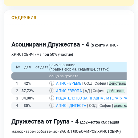
СЪДРУЖИЯ
Асоциирани Дружества - 4
(в които АПИС -
ХРИСТОВИЧ има под 50% участие)
наименование
№
дял
от дата
(правна форма, седалище, статус)
общо за групата
1
42%
АПИС - ВРЕМЕ
| ООД | София |
действащ
2
37,72%
АПИС ЕВРОПА
| АД | София |
действащ
3
34,00%
ИЗДАТЕЛСТВО ЗА ПРАВНА ЛИТЕРАТУРА
| ООД
4
30%
АПИС - ДИГЕСТА
| ООД | София |
действащ
Дружества от Група - 4
(дружества със същия
мажоритарен собственик - ВАСИЛ ЛЮБОМИРОВ ХРИСТОВИЧ)