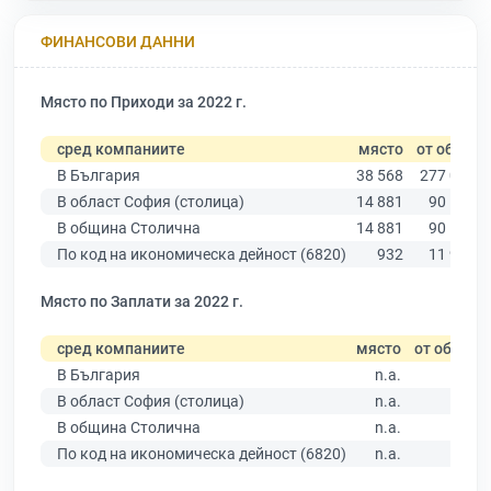
ФИНАНСОВИ ДАННИ
Място по Приходи за 2022 г.
сред компаниите
място
от общо
В България
38 568
277 019
В област София (столица)
14 881
90 178
В община Столична
14 881
90 178
По код на икономическа дейност (6820)
932
11 940
Място по Заплати за 2022 г.
сред компаниите
място
от общо
В България
n.a.
В област София (столица)
n.a.
В община Столична
n.a.
По код на икономическа дейност (6820)
n.a.