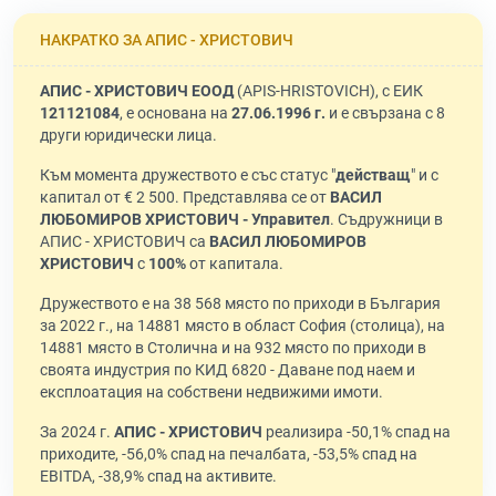
НАКРАТКО ЗА АПИС - ХРИСТОВИЧ
АПИС - ХРИСТОВИЧ ЕООД
(APIS-HRISTOVICH), с ЕИК
121121084
, е основана на
27.06.1996 г.
и е свързана с 8
други юридически лица.
Към момента дружеството е със статус "
действащ
" и с
капитал от € 2 500. Представлява се от
ВАСИЛ
ЛЮБОМИРОВ ХРИСТОВИЧ - Управител
. Съдружници в
АПИС - ХРИСТОВИЧ са
ВАСИЛ ЛЮБОМИРОВ
ХРИСТОВИЧ
с
100%
от капитала.
Дружеството е на 38 568 място по приходи в България
за 2022 г., на 14881 място в област София (столица), на
14881 място в Столична и на 932 място по приходи в
своята индустрия по КИД 6820 - Даване под наем и
експлоатация на собствени недвижими имоти.
За 2024 г.
АПИС - ХРИСТОВИЧ
реализира -50,1% спад на
приходите, -56,0% спад на печалбата, -53,5% спад на
EBITDA, -38,9% спад на активите.