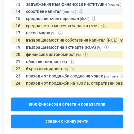
13.
задължения към финансови институции
(хил. лв.)
14.
собствен капитал
(хил. лв.)
15.
средносписъчен персонал
(брой)
16.
средна нетна месечна заплата
(лева)
17.
нетен марж
(%)
18.
възвращаемост на собствения капитал (ROE)
(%)
19.
възвращаемост на активите (ROA)
(%)
20.
финансова автономност
(%)
21.
обща ликвидност
(%)
22.
бърза ликвидност
(%)
23.
приходи от продажби средно на човек
(хил. лв.)
24.
приходи от продажби на 100 лв. оперативни разходи
виж финансови отчети и показатели
сравни с конкуренти