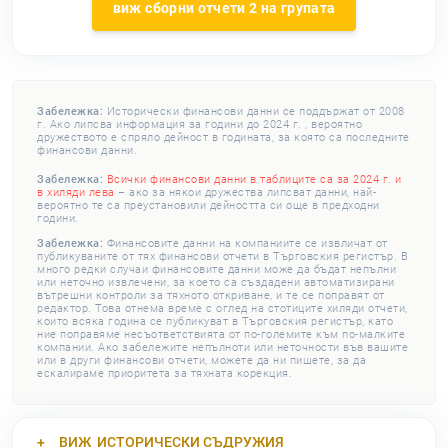
виж сборни отчети 2 на групата
Забележка:
Исторически финансови данни се поддържат от 2008
г. Ако липсва информация за години до 2024 г. , вероятно
дружеството е спряло дейност в годината, за която са последните
финансови данни.
Забележка:
Всички финансови данни в таблиците са за 2024 г. и
в хиляди лева
– ако за някои дружества липсват данни, най-
вероятно те са преустановили дейността си още в предходни
години.
Забележка:
Финансовите данни на компаниите се извличат от
публикуваните от тях финансови отчети в Търговския регистър. В
много редки случаи финансовите данни може да бъдат непълни
или неточно извлечени, за което са създадени автоматизирани
вътрешни контроли за тяхното откриване, и те се поправят от
редактор. Това отнема време с оглед на стотиците хиляди отчети,
които всяка година се публикуват в Търговския регистър, като
ние поправяме несъответствията от по-големите към по-малките
компании. Ако забележите непълноти или неточности във вашите
или в други финансови отчети, можете да ни пишете, за да
ескалираме приоритета за тяхната корекция.
ВИЖ
ИСТОРИЧЕСКИ СЪДРУЖИЯ