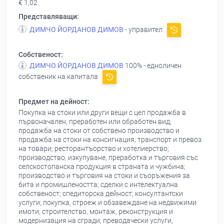
€ 1,02
Представляващи:
ДИМЧО ЙОРДАНОВ ДИМОВ
- управител
Собственост:
ДИМЧО ЙОРДАНОВ ДИМОВ
100% - едноличен
собственик на капитала
Предмет на дейност:
Покупка на стоки или други вещи с цел продажба в
първоначален, преработен или обработен вид;
продажба на стоки от собствено производство и
продажба на стоки на консигнация; транспорт и превоз
на товари; ресторантъорство и хотелиерство;
производство, изкупуване, преработка и търговия със
селскостопанска продукция в страната и чужбина;
производство и търговия на стоки и съоръжения за
бита и промишлеността; сделки с интелектуална
собственост; спедиторска дейност; консултантски
услуги; покупка, строеж и обзавеждане на недвижими
имоти; строителство, монтаж, реконструкция и
модернизация на сгради; преводачески услуги,