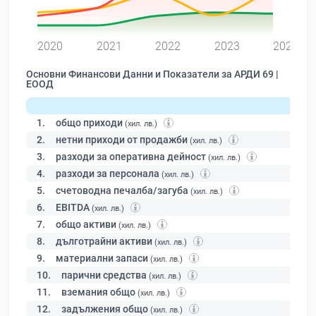
0
2020
2021
2022
2023
2024
Основни Финансови Данни и Показатели за АРДИ 69 |
ЕООД
1.
общо приходи
(хил. лв.)
2.
нетни приходи от продажби
(хил. лв.)
3.
разходи за оперативна дейност
(хил. лв.)
4.
разходи за персонала
(хил. лв.)
5.
счетоводна печалба/загуба
(хил. лв.)
6.
EBITDA
(хил. лв.)
7.
общо активи
(хил. лв.)
8.
дълготрайни активи
(хил. лв.)
9.
материални запаси
(хил. лв.)
10.
парични средства
(хил. лв.)
11.
вземания общо
(хил. лв.)
12.
задължения общо
(хил. лв.)