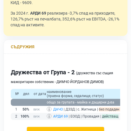
КИД - 9609.
За 2024 г.
АРДИ 69
реализира -3,7% спад на приходите,
126,7% ръст на печалбата, 352,6% ръст на EBITDA, -26,1%
спад на активите.
СЪДРУЖИЯ
Дружества от Група - 2
(дружества със същия
мажоритарен собственик - ДИМЧО ЙОРДАНОВ ДИМОВ)
наименование
№
дял
от дата
(правна форма, седалище, статус)
общо за групата - майка и дъщерни д-ва
1
50%
ДАЧО
| ДЗЗД | с. Житница |
без подаден финанс
2
100%
АРДИ 69
| ЕООД | Провадия |
действащ