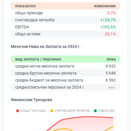
показател
изменение
общо приходи
-3,7%
счетоводна печалба
+126,7%
EBITDA
+352,6%
общо активи
-26,1%
Месечни Нива на Заплати за 2024 г.
вид заплата / персонал
лева
средна нетна месечна заплата
4 932
средна брутна месечна заплата
5 948
среден бюджет за месечна заплата
6 592
средносписъчен персонал за 2024 г.
Финансови Трендове
общо приходи
счетоводна печалба
персонал