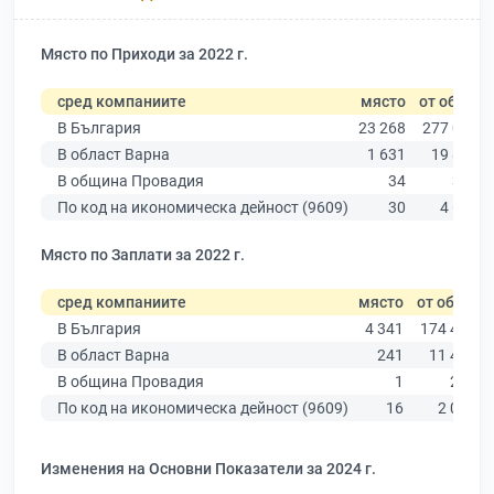
Място по Приходи за 2022 г.
сред компаниите
място
от общо
В България
23 268
277 019
В област Варна
1 631
19 882
В община Провадия
34
369
По код на икономическа дейност (9609)
30
4 619
Място по Заплати за 2022 г.
сред компаниите
място
от общо
В България
4 341
174 403
В област Варна
241
11 437
В община Провадия
1
226
По код на икономическа дейност (9609)
16
2 076
Изменения на Основни Показатели за 2024 г.