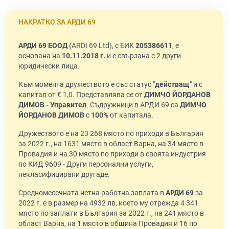
НАКРАТКО ЗА АРДИ 69
АРДИ 69 ЕООД
(ARDI 69 Ltd), с ЕИК
205386611
, е
основана на
10.11.2018 г.
и е свързана с 2 други
юридически лица.
Към момента дружеството е със статус "
действащ
" и с
капитал от € 1,0. Представлява се от
ДИМЧО ЙОРДАНОВ
ДИМОВ - Управител
. Съдружници в АРДИ 69 са
ДИМЧО
ЙОРДАНОВ ДИМОВ
с
100%
от капитала.
Дружеството е на 23 268 място по приходи в България
за 2022 г., на 1631 място в област Варна, на 34 място в
Провадия и на 30 място по приходи в своята индустрия
по КИД 9609 - Други персонални услуги,
некласифицирани другаде.
Средномесечната нетна работна заплата в
АРДИ 69
за
2022 г. е в размер на 4932 лв, което му отрежда 4 341
място по заплати в България за 2022 г., на 241 място в
област Варна, на 1 място в община Провадия и 16 по