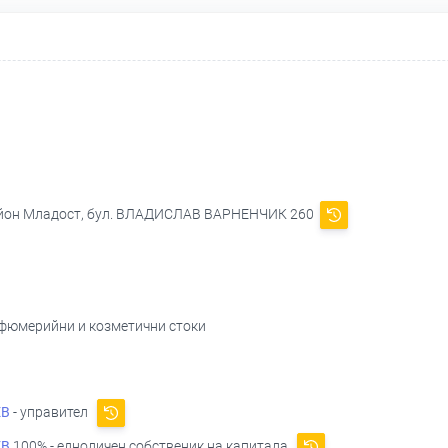
район Младост, бул. ВЛАДИСЛАВ ВАРНЕНЧИК 260
арфюмерийни и козметични стоки
ЕВ
- управител
ЕВ
100% - едноличен собственик на капитала