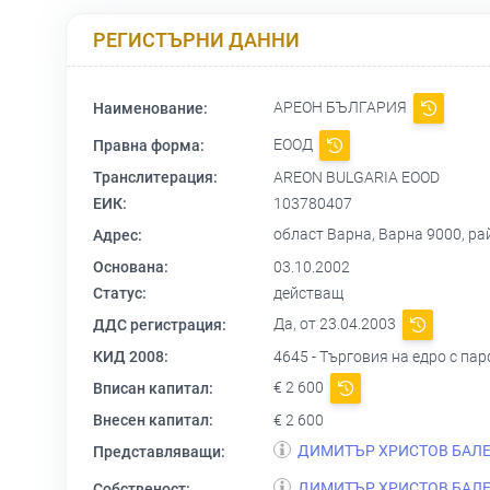
РЕГИСТЪРНИ ДАННИ
АРЕОН БЪЛГАРИЯ
Наименование:
ЕООД
Правна форма:
Транслитерация:
AREON BULGARIA EOOD
ЕИК:
103780407
област Варна, Варна 9000, 
Адрес:
Основана:
03.10.2002
Статус:
действащ
Да, от 23.04.2003
ДДС регистрация:
КИД 2008:
4645 - Търговия на едро с п
€ 2 600
Вписан капитал:
Внесен капитал:
€ 2 600
ДИМИТЪР ХРИСТОВ БАЛ
Представляващи:
ДИМИТЪР ХРИСТОВ БАЛ
Собственост: