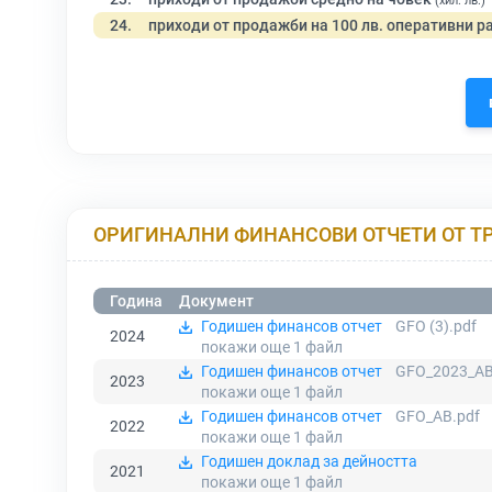
(хил. лв.)
24.
приходи от продажби на 100 лв. оперативни р
ОРИГИНАЛНИ ФИНАНСОВИ ОТЧЕТИ ОТ Т
Година
Документ
Годишен финансов отчет
GFO (3).pdf
2024
покажи още 1
файл
Годишен финансов отчет
GFO_2023_AB
2023
покажи още 1
файл
Годишен финансов отчет
GFO_AB.pdf
2022
покажи още 1
файл
Годишен доклад за дейността
2021
покажи още 1
файл