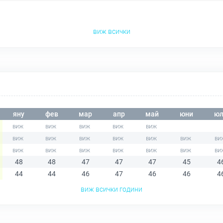
виж всички
яну
фев
мар
апр
май
юни
юл
48
48
47
47
47
45
4
44
44
46
47
46
46
4
виж всички години