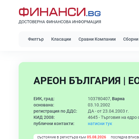
Филтър
Класации
Сравни Компании
Сборни
АРЕОН БЪЛГАРИЯ | Е
ЕИК, град:
103780407,
Варна
основана:
03.10.2002
регистрация по ДДС:
ДА - от 23.04.2003 г.
КИД 2008:
4645 -
Търговия на едро
публични контакти:
натисни тук
състояние в регистъра към
05.08.2026
последна вписа