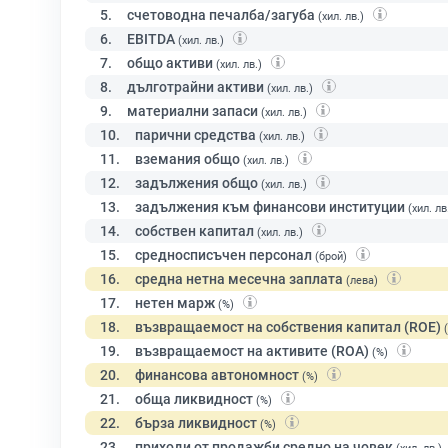
5.
счетоводна печалба/загуба
(хил. лв.)
6.
EBITDA
(хил. лв.)
7.
общо активи
(хил. лв.)
8.
дълготрайни активи
(хил. лв.)
9.
материални запаси
(хил. лв.)
10.
парични средства
(хил. лв.)
11.
вземания общо
(хил. лв.)
12.
задължения общо
(хил. лв.)
13.
задължения към финансови институции
(хил. лв
14.
собствен капитал
(хил. лв.)
15.
средносписъчен персонал
(брой)
16.
средна нетна месечна заплата
(лева)
17.
нетен марж
(%)
18.
възвращаемост на собствения капитал (ROE)
19.
възвращаемост на активите (ROA)
(%)
20.
финансова автономност
(%)
21.
обща ликвидност
(%)
22.
бърза ликвидност
(%)
23.
приходи от продажби средно на човек