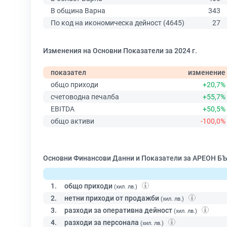
В община Варна
343
По код на икономическа дейност (4645)
27
Изменения на Основни Показатели за 2024 г.
показател
изменение
общо приходи
+20,7%
счетоводна печалба
+55,7%
EBITDA
+50,5%
общо активи
-100,0%
Основни Финансови Данни и Показатели за АРЕОН Б
1.
общо приходи
(хил. лв.)
2.
нетни приходи от продажби
(хил. лв.)
3.
разходи за оперативна дейност
(хил. лв.)
4.
разходи за персонала
(хил. лв.)