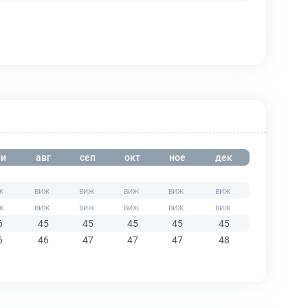
и
авг
сеп
окт
ное
дек
6
45
45
45
45
45
6
46
47
47
47
48