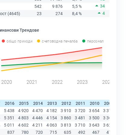
34
542
9 876
5,5 %
4
ост (4645)
23
274
8,4 %
инансови Трендове
общо приходи
счетоводна печалба
персонал
2020
2021
2022
2023
2024
7
2016
2015
2014
2013
2012
2011
2010
2009
2008