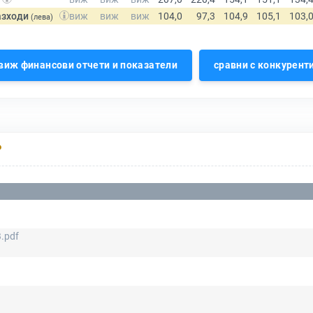
азходи
(лева)
виж финансови отчети и показатели
сравни с конкурент
Р
.pdf