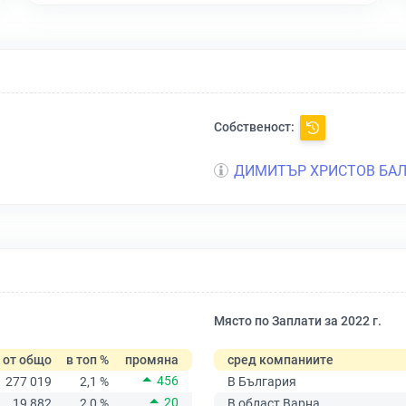
Собственост:
ДИМИТЪР ХРИСТОВ БАЛ
Място по Заплати за 2022 г.
от общо
в топ %
промяна
сред компаниите
456
277 019
2,1 %
В България
20
19 882
2,0 %
В област Варна