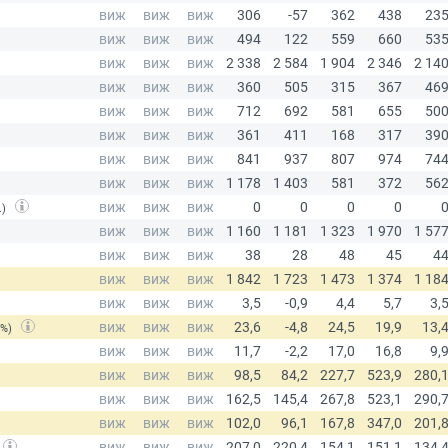
.)
(%)