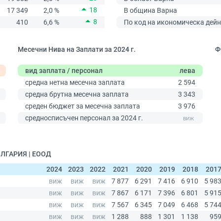
18
17 349
2,0 %
В община Варна
8
410
6,6 %
По код на икономическа дейн
Месечни Нива на Заплати за 2024 г.
Ф
вид заплата / персонал
лева
средна нетна месечна заплата
2 594
средна брутна месечна заплата
3 343
среден бюджет за месечна заплата
3 976
0
средносписъчен персонал за 2024 г.
ЪЛГАРИЯ | ЕООД
2024
2023
2022
2021
2020
2019
2018
201