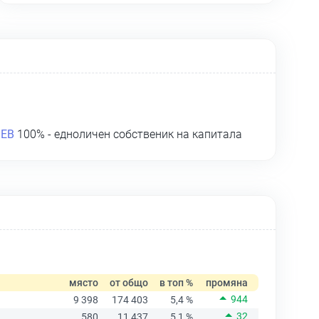
ЕВ
100% - едноличен собственик на капитала
място
от общо
в топ %
промяна
944
9 398
174 403
5,4 %
32
580
11 437
5,1 %