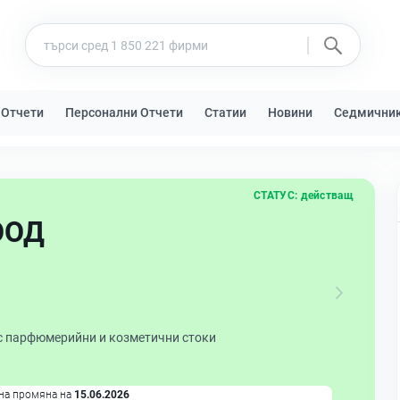
 Отчети
Персонални Отчети
Статии
Новини
Седмични
СТАТУС:
действащ
ООД
 с парфюмерийни и козметични стоки
на промяна на
15.06.2026