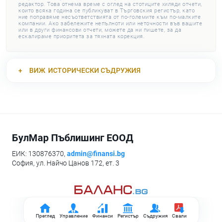
редактор. Това отнема време с оглед на стотиците хиляди отчети,
които всяка година се публикуват в Търговския регистър, като
ние поправяме несъответствията от по-големите към по-малките
компании. Ако забележите непълноти или неточности във вашите
или в други финансови отчети, можете да ни пишете, за да
ескалираме приоритета за тяхната корекция.
ВИЖ
ИСТОРИЧЕСКИ СЪДРУЖИЯ
БулМар Пъблишинг ЕООД
ЕИК: 130876370,
admin@finansi.bg
София, ул. Найчо Цанов 172, ет. 3
Преглед
Управление
Финанси
Регистър
Съдружия
Свали