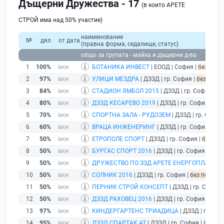
Дъщерни Дружества - 17
(в които АРЕТЕ
СТРОЙ има над 50% участие)
наименование
№
дял
от дата
(правна форма, седалище, статус)
общо за групата - майка и дъщерни д-ва
1
100%
БОТАНИКА ИНВЕСТ
| ЕООД | София |
без пода
2
97%
УЛИЦИ МЕЗДРА
| ДЗЗД | гр. София |
без подад
3
84%
СТАДИОН ЯМБОЛ 2015
| ДЗЗД | гр. София |
бе
4
80%
ДЗЗД КЕСАРЕВО 2019
| ДЗЗД | гр. София |
без
5
70%
СПОРТНА ЗАЛА - РУДОЗЕМ
| ДЗЗД | гр. София
6
60%
ВРАЦА ИНЖЕНЕРИНГ
| ДЗЗД | гр. София |
без
7
50%
ЕТРОПОЛЕ СПОРТ
| ДЗЗД | гр. София |
без под
8
50%
БУРГАС СПОРТ 2016
| ДЗЗД | гр. София |
без 
9
50%
ДРУЖЕСТВО ПО ЗЗД АРЕТЕ ЕНЕРГОПЛАН Д
10
50%
СОЛНИК 2016
| ДЗЗД | гр. София |
без подаден
11
50%
ПЕРНИК СТРОЙ КОНСЕПТ
| ДЗЗД | гр. София 
12
50%
ДЗЗД РАХОВЕЦ 2016
| ДЗЗД | гр. София |
без 
13
97%
КИНДЕРГАРТЕНС ТРИАДИЦА
| ДЗЗД | гр. Со
14
95%
ДЗЗД СПАРТАК АТ
| ДЗЗД | гр. София |
дейст