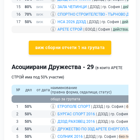
15
80%
ЗАЛА ЧЕПИНЦИ
| ДЗЗД | гр. София |
действа
16
70%
СПОРТНО СТРОИТЕЛСТВО - ТЪРНОВО ДЗЗД
| 
17
50%
НСА 2026 ДЗЗД
| ДЗЗД | гр. София |
действащ
АРЕТЕ СТРОЙ
| ЕООД | София |
действащ
- др
виж сборни отчети 1 на групата
Асоциирани Дружества - 29
(в които АРЕТЕ
СТРОЙ има под 50% участие)
наименование
№
дял
от дата
(правна форма, седалище, статус)
общо за групата
1
50%
ЕТРОПОЛЕ СПОРТ
| ДЗЗД | гр. София |
без под
2
50%
БУРГАС СПОРТ 2016
| ДЗЗД | гр. София |
без 
3
50%
ДЗЗД РАХОВЕЦ 2016
| ДЗЗД | гр. София |
без 
4
50%
ДРУЖЕСТВО ПО ЗЗД АРЕТЕ ЕНЕРГОПЛАН Д
5
50%
СОЛНИК 2016
| ДЗЗД | гр. София |
без подаден