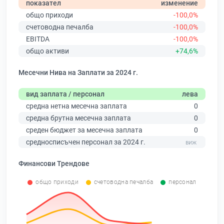
показател
изменение
общо приходи
-100,0%
счетоводна печалба
-100,0%
EBITDA
-100,0%
общо активи
+74,6%
Месечни Нива на Заплати за 2024 г.
вид заплата / персонал
лева
средна нетна месечна заплата
0
средна брутна месечна заплата
0
среден бюджет за месечна заплата
0
средносписъчен персонал за 2024 г.
Финансови Трендове
общо приходи
счетоводна печалба
персонал