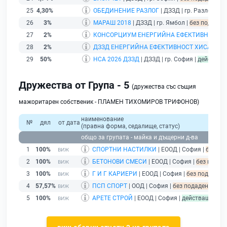
25
4,30%
ОБЕДИНЕНИЕ РАЗЛОГ
| ДЗЗД | гр. Разлог |
бе
26
3%
МАРАШ 2018
| ДЗЗД | гр. Ямбол |
без подаден 
27
2%
КОНСОРЦИУМ ЕНЕРГИЙНА ЕФЕКТИВНОСТ К
28
2%
ДЗЗД ЕНЕРГИЙНА ЕФЕКТИВНОСТ ХИСАРЯ
| 
29
50%
НСА 2026 ДЗЗД
| ДЗЗД | гр. София |
действащ
Дружества от Група - 5
(дружества със същия
мажоритарен собственик - ПЛАМЕН ТИХОМИРОВ ТРИФОНОВ)
наименование
№
дял
от дата
(правна форма, седалище, статус)
общо за групата - майка и дъщерни д-ва
1
100%
СПОРТНИ НАСТИЛКИ
| ЕООД | София |
без по
2
100%
БЕТОНОВИ СМЕСИ
| ЕООД | София |
без подаде
3
100%
Г И Г КАРИЕРИ
| ЕООД | София |
без подаден ф
4
57,57%
ПСП СПОРТ
| ООД | София |
без подаден финан
5
100%
АРЕТЕ СТРОЙ
| ЕООД | София |
действащ