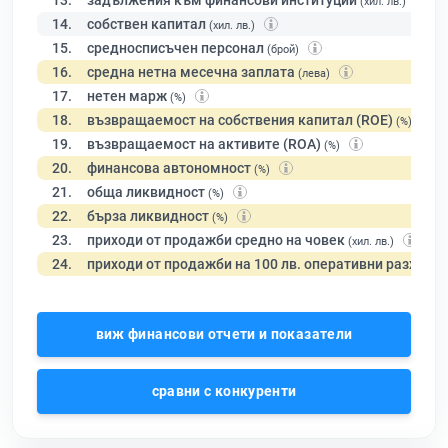
13.
задължения към финансови институции
(хил. лв.)
14.
собствен капитал
(хил. лв.)
15.
средносписъчен персонал
(брой)
16.
средна нетна месечна заплата
(лева)
17.
нетен марж
(%)
18.
възвращаемост на собствения капитал (ROE)
(%)
19.
възвращаемост на активите (ROA)
(%)
20.
финансова автономност
(%)
21.
обща ликвидност
(%)
22.
бърза ликвидност
(%)
23.
приходи от продажби средно на човек
(хил. лв.)
24.
приходи от продажби на 100 лв. оперативни разходи
виж финансови отчети и показатели
сравни с конкуренти