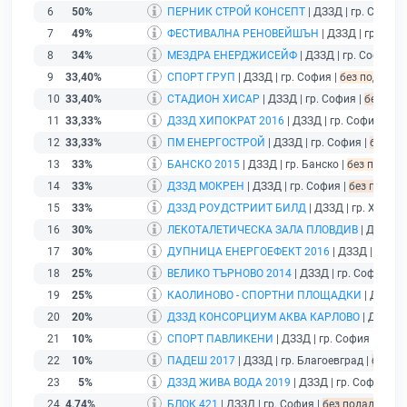
6
50%
ПЕРНИК СТРОЙ КОНСЕПТ
| ДЗЗД | гр. София 
7
49%
ФЕСТИВАЛНА РЕНОВЕЙШЪН
| ДЗЗД | гр. Соф
8
34%
МЕЗДРА ЕНЕРДЖИСЕЙФ
| ДЗЗД | гр. София |
9
33,40%
СПОРТ ГРУП
| ДЗЗД | гр. София |
без подаден 
10
33,40%
СТАДИОН ХИСАР
| ДЗЗД | гр. София |
без под
11
33,33%
ДЗЗД ХИПОКРАТ 2016
| ДЗЗД | гр. София |
без
12
33,33%
ПМ ЕНЕРГОСТРОЙ
| ДЗЗД | гр. София |
без по
13
33%
БАНСКО 2015
| ДЗЗД | гр. Банско |
без подаде
14
33%
ДЗЗД МОКРЕН
| ДЗЗД | гр. София |
без подаде
15
33%
ДЗЗД РОУДСТРИИТ БИЛД
| ДЗЗД | гр. Хасков
16
30%
ЛЕКОТАЛЕТИЧЕСКА ЗАЛА ПЛОВДИВ
| ДЗЗД | 
17
30%
ДУПНИЦА ЕНЕРГОЕФЕКТ 2016
| ДЗЗД | гр. С
18
25%
ВЕЛИКО ТЪРНОВО 2014
| ДЗЗД | гр. София |
б
19
25%
КАОЛИНОВО - СПОРТНИ ПЛОЩАДКИ
| ДЗЗД |
20
20%
ДЗЗД КОНСОРЦИУМ АКВА КАРЛОВО
| ДЗЗД | 
21
10%
СПОРТ ПАВЛИКЕНИ
| ДЗЗД | гр. София |
без п
22
10%
ПАДЕШ 2017
| ДЗЗД | гр. Благоевград |
без по
23
5%
ДЗЗД ЖИВА ВОДА 2019
| ДЗЗД | гр. София |
бе
24
4,74%
БЛОК 421
| ДЗЗД | гр. София |
без подаден фин