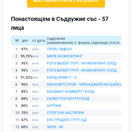
виж сборни отчети 2 на групата
Понастоящем в Съдружие със - 57
лица
съдружник
№
дял
от дата
(наименование, п. форма, седалище, статус / физи
1
97%
ТРЕЙС ЯМБОЛ
2
95,70%
МИЛЕ ИНЖЕНЕРИНГ
3
95%
РОУЗ ВАЛЕЙ ГРУП - ИНЖЕНЕРИНГ ЕООД
4
95%
РОУЗ ВАЛЕЙ ГРУП - ИНЖЕНЕРИНГ ЕООД
5
91,52%
БИЛД ИНВЕСТ - Н
6
90%
МОНОЛИТСТРОЙ - ЧОРБАДЖИЙСКИ БАЙКУШЕВ
7
85%
БИЛДИНГ КОМФОРТ? ЕООД
8
80%
КАЛИСТРАТОВ ГРУПООД
9
80%
АЛТРАМ
10
70%
СПОРТНИ НАСТИЛКИ
11
67%
ЕКО ТРАДЕКС ГРУП АД
12
60%
ЗАРИ - 04