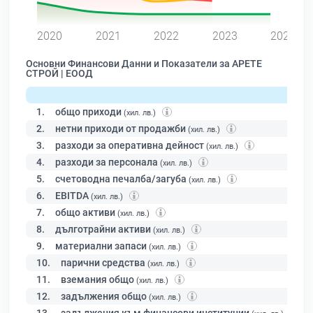
0
2020
2021
2022
2023
2024
Основни Финансови Данни и Показатели за АРЕТЕ
СТРОЙ | ЕООД
1.
общо приходи
(хил. лв.)
2.
нетни приходи от продажби
(хил. лв.)
3.
разходи за оперативна дейност
(хил. лв.)
4.
разходи за персонала
(хил. лв.)
5.
счетоводна печалба/загуба
(хил. лв.)
6.
EBITDA
(хил. лв.)
7.
общо активи
(хил. лв.)
8.
дълготрайни активи
(хил. лв.)
9.
материални запаси
(хил. лв.)
10.
парични средства
(хил. лв.)
11.
вземания общо
(хил. лв.)
12.
задължения общо
(хил. лв.)