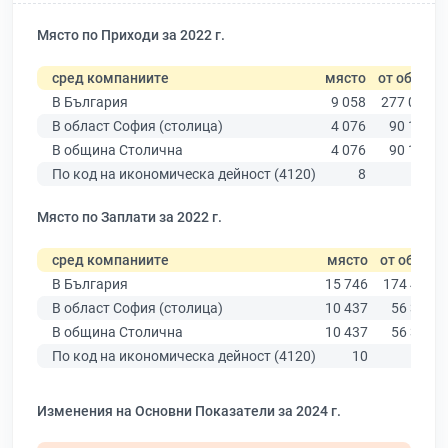
Място по Приходи за 2022 г.
сред компаниите
място
от общо
В България
9 058
277 019
В област София (столица)
4 076
90 178
В община Столична
4 076
90 178
По код на икономическа дейност (4120)
8
79
Място по Заплати за 2022 г.
сред компаниите
място
от общо
В България
15 746
174 403
В област София (столица)
10 437
56 378
В община Столична
10 437
56 378
По код на икономическа дейност (4120)
10
69
Изменения на Основни Показатели за 2024 г.