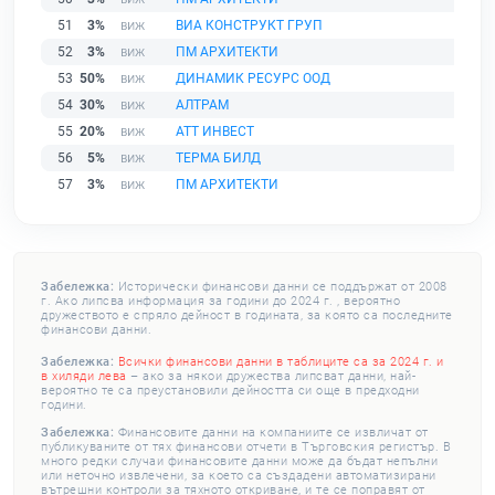
51
3%
ВИА КОНСТРУКТ ГРУП
52
3%
ПМ АРХИТЕКТИ
53
50%
ДИНАМИК РЕСУРС ООД
54
30%
АЛТРАМ
55
20%
АТТ ИНВЕСТ
56
5%
ТЕРМА БИЛД
57
3%
ПМ АРХИТЕКТИ
Забележка:
Исторически финансови данни се поддържат от 2008
г. Ако липсва информация за години до 2024 г. , вероятно
дружеството е спряло дейност в годината, за която са последните
финансови данни.
Забележка:
Всички финансови данни в таблиците са за 2024 г. и
в хиляди лева
– ако за някои дружества липсват данни, най-
вероятно те са преустановили дейността си още в предходни
години.
Забележка:
Финансовите данни на компаниите се извличат от
публикуваните от тях финансови отчети в Търговския регистър. В
много редки случаи финансовите данни може да бъдат непълни
или неточно извлечени, за което са създадени автоматизирани
вътрешни контроли за тяхното откриване, и те се поправят от