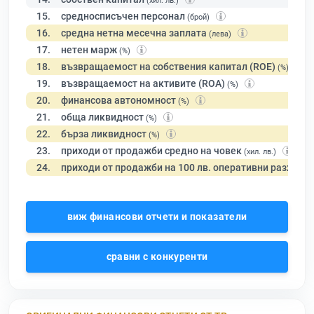
(хил. лв.)
15.
средносписъчен персонал
(брой)
16.
средна нетна месечна заплата
(лева)
17.
нетен марж
(%)
18.
възвращаемост на собствения капитал (ROE)
(%)
19.
възвращаемост на активите (ROA)
(%)
20.
финансова автономност
(%)
21.
обща ликвидност
(%)
22.
бърза ликвидност
(%)
23.
приходи от продажби средно на човек
(хил. лв.)
24.
приходи от продажби на 100 лв. оперативни разходи
виж финансови отчети и показатели
сравни с конкуренти