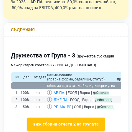
За 2025 г.
АР.ПА.
реализира -50,0% спад на печалбата,
-50,0% спад на EBITDA, 400,0% ръст на активите.
СЪДРУЖИЯ
Дружества от Група - 3
(дружества със същия
мажоритарен собственик - РИНАЛДО ЛОМОНАКО)
наименование
общо
№
дял
от дата
(правна форма, седалище, статус)
приходи
общо за групата - майка и дъщерни д-ва
1
100%
АР.ПА.
| ЕООД | Варна |
действащ
2
100%
ДЖЕ.ПА
| ЕООД | Варна |
действащ
3
50%
РЕ. МА. РЕ
| ООД | Варна |
действащ
виж сборни отчети 2 на групата