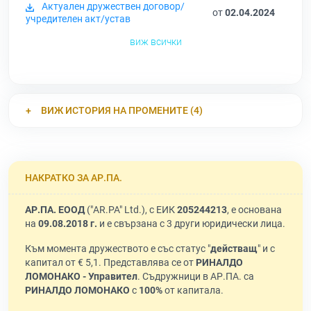
Актуален дружествен договор/
от
02.04.2024
учредителен акт/устав
виж всички
ВИЖ ИСТОРИЯ НА ПРОМЕНИТЕ (4)
НАКРАТКО ЗА АР.ПА.
АР.ПА. ЕООД
("AR.PA" Ltd.), с ЕИК
205244213
, е основана
на
09.08.2018 г.
и е свързана с 3 други юридически лица.
Към момента дружеството е със статус "
действащ
" и с
капитал от € 5,1. Представлява се от
РИНАЛДО
ЛОМОНАКО - Управител
. Съдружници в АР.ПА. са
РИНАЛДО ЛОМОНАКО
с
100%
от капитала.