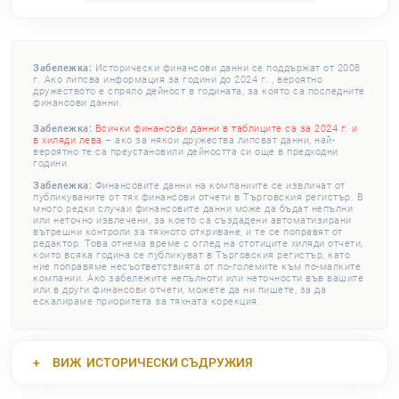
Забележка:
Исторически финансови данни се поддържат от 2008
г. Ако липсва информация за години до 2024 г. , вероятно
дружеството е спряло дейност в годината, за която са последните
финансови данни.
Забележка:
Всички финансови данни в таблиците са за 2024 г. и
в хиляди лева
– ако за някои дружества липсват данни, най-
вероятно те са преустановили дейността си още в предходни
години.
Забележка:
Финансовите данни на компаниите се извличат от
публикуваните от тях финансови отчети в Търговския регистър. В
много редки случаи финансовите данни може да бъдат непълни
или неточно извлечени, за което са създадени автоматизирани
вътрешни контроли за тяхното откриване, и те се поправят от
редактор. Това отнема време с оглед на стотиците хиляди отчети,
които всяка година се публикуват в Търговския регистър, като
ние поправяме несъответствията от по-големите към по-малките
компании. Ако забележите непълноти или неточности във вашите
или в други финансови отчети, можете да ни пишете, за да
ескалираме приоритета за тяхната корекция.
ВИЖ
ИСТОРИЧЕСКИ СЪДРУЖИЯ