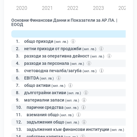
2020
2021
2022
2023
2024
Основни Финансови Данни и Показатели за АР.ПА. |
ЕООД
1.
общо приходи
(хил. лв.)
2.
нетни приходи от продажби
(хил. лв.)
3.
разходи за оперативна дейност
(хил. лв.)
4.
разходи за персонала
(хил. лв.)
5.
счетоводна печалба/загуба
(хил. лв.)
6.
EBITDA
(хил. лв.)
7.
общо активи
(хил. лв.)
8.
дълготрайни активи
(хил. лв.)
9.
материални запаси
(хил. лв.)
10.
парични средства
(хил. лв.)
11.
вземания общо
(хил. лв.)
12.
задължения общо
(хил. лв.)
13.
задължения към финансови институции
(хил. лв.)
14.
собствен капитал