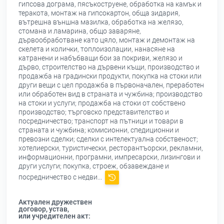
гипсова дограма, пясъкоструене, обработка на камък и
теракота, монтаж на гипсокартон, обща зидария,
вътрешна външна мазилка, обработка на желязо,
стомана и ламарина, общо заваряне,
дървообработване като цяло, монтаж и демонтаж на
скелета и колички, топлоизолации, нанасяне на
катранени и набъбващи бои за покриви, желязо и
дърво, строителство на дървени къщи, производство и
продажба на градински продукти, покупка на стоки или
други вещи с цел продажба в първоначален, преработен
или обработен вид в страната и чужбина; производство
на стоки и услуги; продажба на стоки от собствено
производство; търговско представителство и
посредничество; транспорт на пътници и товари в
страната и чужбина; комисионни, спедиционни и
превозни сделки; сделки с интелектуална собственост;
хотелиерски, туристически, ресторантъорски, рекламни,
информационни, програмни, импресарски, лизингови и
други услуги; покупка, строеж, обзавеждане и
посредничество с недви...
Актуален дружествен
договор, устав,
или учредителен акт: