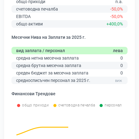
общо приходи
n.a.
счетоводна печалба
-50,0%
EBITDA
-50,0%
общо активи
+400,0%
Месечни Нива на Заплати за 2025 г.
вид заплата / персонал
лева
средна нетна месечна заплата
0
средна брутна месечна заплата
0
среден бюджет за месечна заплата
0
средносписъчен персонал за 2025 г.
Финансови Трендове
общо приходи
счетоводна печалба
персонал
0