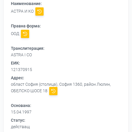
Наименование:
АСТРА И КО
Правна форма:
ООД
Транслитерация:
ASTRA I CO
ЕИК:
121370915
Адрес:
област София (столица), София 1360, район Люлин,
ОБЕЛСКО ШОСЕ 18
Основана:
15.04.1997
Статус:
действащ