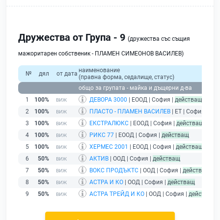
Дружества от Група - 9
(дружества със същия
мажоритарен собственик - ПЛАМЕН СИМЕОНОВ ВАСИЛЕВ)
наименование
№
дял
от дата
(правна форма, седалище, статус)
общо за групата - майка и дъщерни д-ва
1
100%
ДЕВОРА 3000
| ЕООД | София |
действащ
2
100%
ПЛАСТО - ПЛАМЕН ВАСИЛЕВ
| ЕТ | София |
дей
3
100%
ЕКСТРАЛЮКС
| ЕООД | София |
действащ
4
100%
РИКС 77
| ЕООД | София |
действащ
5
100%
ХЕРМЕС 2001
| ЕООД | София |
действащ
6
50%
АКТИВ
| ООД | София |
действащ
7
50%
ВОКС ПРОДЪКТС
| ООД | София |
действащ
8
50%
АСТРА И КО
| ООД | София |
действащ
9
50%
АСТРА ТРЕЙД И КО
| ООД | София |
действащ