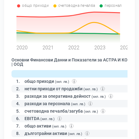
общо приходи
счетоводна печалба
персонал
0
2020
2021
2022
2023
2024
Основни Финансови Данни и Показатели за АСТРА И КО
| ООД
1.
общо приходи
(хил. лв.)
2.
нетни приходи от продажби
(хил. лв.)
3.
разходи за оперативна дейност
(хил. лв.)
4.
разходи за персонала
(хил. лв.)
5.
счетоводна печалба/загуба
(хил. лв.)
6.
EBITDA
(хил. лв.)
7.
общо активи
(хил. лв.)
8.
дълготрайни активи
(хил. лв.)