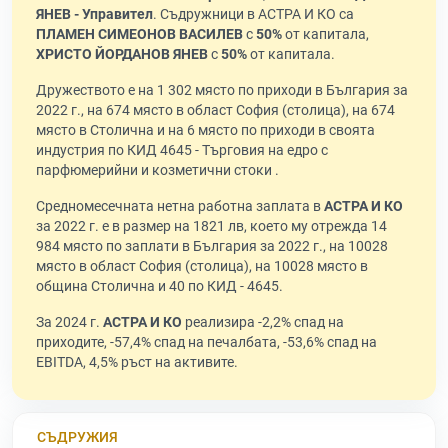
ЯНЕВ - Управител
. Съдружници в АСТРА И КО са
ПЛАМЕН СИМЕОНОВ ВАСИЛЕВ
с
50%
от капитала,
ХРИСТО ЙОРДАНОВ ЯНЕВ
с
50%
от капитала.
Дружеството е на 1 302 място по приходи в България за
2022 г., на 674 място в област София (столица), на 674
място в Столична и на 6 място по приходи в своята
индустрия по КИД 4645 - Търговия на едро с
парфюмерийни и козметични стоки .
Средномесечната нетна работна заплата в
АСТРА И КО
за 2022 г. е в размер на 1821 лв, което му отрежда 14
984 място по заплати в България за 2022 г., на 10028
място в област София (столица), на 10028 място в
община Столична и 40 по КИД - 4645.
За 2024 г.
АСТРА И КО
реализира -2,2% спад на
приходите, -57,4% спад на печалбата, -53,6% спад на
EBITDA, 4,5% ръст на активите.
СЪДРУЖИЯ