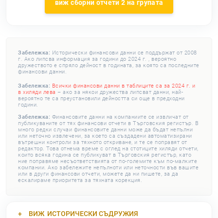
виж сборни отчети 2 на групата
Забележка:
Исторически финансови данни се поддържат от 2008
г. Ако липсва информация за години до 2024 г. , вероятно
дружеството е спряло дейност в годината, за която са последните
финансови данни.
Забележка:
Всички финансови данни в таблиците са за 2024 г. и
в хиляди лева
– ако за някои дружества липсват данни, най-
вероятно те са преустановили дейността си още в предходни
години.
Забележка:
Финансовите данни на компаниите се извличат от
публикуваните от тях финансови отчети в Търговския регистър. В
много редки случаи финансовите данни може да бъдат непълни
или неточно извлечени, за което са създадени автоматизирани
вътрешни контроли за тяхното откриване, и те се поправят от
редактор. Това отнема време с оглед на стотиците хиляди отчети,
които всяка година се публикуват в Търговския регистър, като
ние поправяме несъответствията от по-големите към по-малките
компании. Ако забележите непълноти или неточности във вашите
или в други финансови отчети, можете да ни пишете, за да
ескалираме приоритета за тяхната корекция.
ВИЖ
ИСТОРИЧЕСКИ СЪДРУЖИЯ