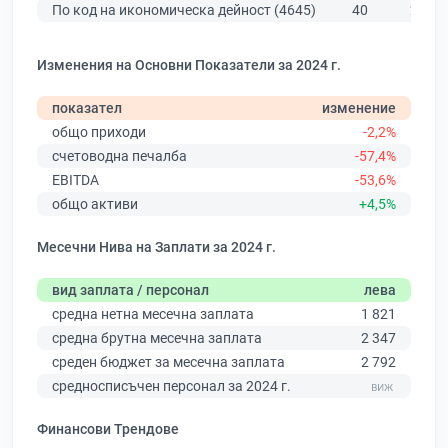
По код на икономическа дейност (4645)
40
274
Изменения на Основни Показатели за 2024 г.
показател
изменение
общо приходи
-2,2%
счетоводна печалба
-57,4%
EBITDA
-53,6%
общо активи
+4,5%
Месечни Нива на Заплати за 2024 г.
вид заплата / персонал
лева
средна нетна месечна заплата
1 821
средна брутна месечна заплата
2 347
среден бюджет за месечна заплата
2 792
средносписъчен персонал за 2024 г.
Финансови Трендове