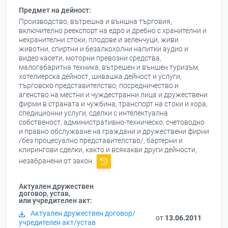
Предмет на дейност:
Производство, вътрешна и външна търговия,
включително реекспорт на едро и дребно с хранителни и
нехранителни стоки, плодове и зеленчуци, живи
животни, спиртни и безалкохолни напитки аудио и
видео касети, моторни превозни средства,
малогабаритна техника, вътрешен и външен туризъм,
хотелиерска дейност, шивашка дейност и услуги,
търговско представителство, посредничество и
агенство на местни и чуждестранни лица и дружествени
фирми в страната и чужбина, транспорт на стоки и хора,
спедиционни услуги, сделки с интелектуална
собственост, административно-техническо, счетоводно
и правно обслужване на граждани и дружествени фирни
/без процесуално представителство/, бартерни и
клирингови сделки, както и всякакви други дейности,
незабранени от закон.
Актуален дружествен
договор, устав,
или учредителен акт:
Актуален дружествен договор/
от
13.06.2011
учредителен акт/устав