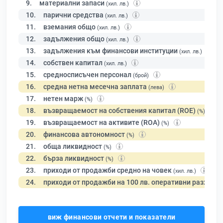
9.
материални запаси
(хил. лв.)
10.
парични средства
(хил. лв.)
11.
вземания общо
(хил. лв.)
12.
задължения общо
(хил. лв.)
13.
задължения към финансови институции
(хил. лв.)
14.
собствен капитал
(хил. лв.)
15.
средносписъчен персонал
(брой)
16.
средна нетна месечна заплата
(лева)
17.
нетен марж
(%)
18.
възвращаемост на собствения капитал (ROE)
(%)
19.
възвращаемост на активите (ROA)
(%)
20.
финансова автономност
(%)
21.
обща ликвидност
(%)
22.
бърза ликвидност
(%)
23.
приходи от продажби средно на човек
(хил. лв.)
24.
приходи от продажби на 100 лв. оперативни разходи
виж финансови отчети и показатели