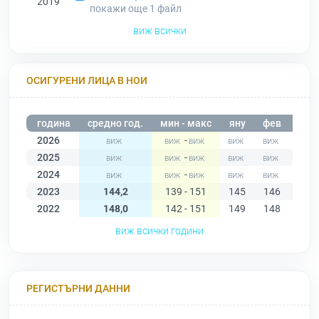
2019
покажи още 1
файл
виж всички
ОСИГУРЕНИ ЛИЦА В НОИ
година
средно год.
мин - макс
яну
фев
мар
2026
-
2025
-
2024
-
2023
144,2
139 - 151
145
146
146
2022
148,0
142 - 151
149
148
148
виж всички години
РЕГИСТЪРНИ ДАННИ