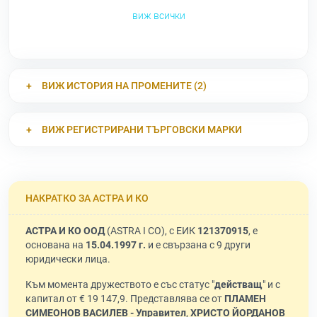
виж всички
ВИЖ ИСТОРИЯ НА ПРОМЕНИТЕ (2)
ВИЖ РЕГИСТРИРАНИ ТЪРГОВСКИ МАРКИ
НАКРАТКО ЗА АСТРА И КО
АСТРА И КО ООД
(ASTRA I CO), с ЕИК
121370915
, е
основана на
15.04.1997 г.
и е свързана с 9 други
юридически лица.
Към момента дружеството е със статус "
действащ
" и с
капитал от € 19 147,9. Представлява се от
ПЛАМЕН
СИМЕОНОВ ВАСИЛЕВ - Управител
,
ХРИСТО ЙОРДАНОВ