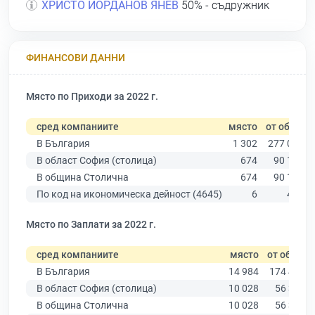
ХРИСТО ЙОРДАНОВ ЯНЕВ
50% - съдружник
ФИНАНСОВИ ДАННИ
Място по Приходи за 2022 г.
сред компаниите
място
от общо
В България
1 302
277 019
В област София (столица)
674
90 178
В община Столична
674
90 178
По код на икономическа дейност (4645)
6
410
Място по Заплати за 2022 г.
сред компаниите
място
от общо
В България
14 984
174 403
В област София (столица)
10 028
56 378
В община Столична
10 028
56 378