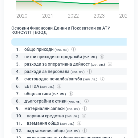
0
2020
2021
2022
2023
2024
Основни Финансови Данни и Показатели за АТИ
КОНСУЛТ | ЕООД
1.
общо приходи
(хил. лв.)
2.
нетни приходи от продажби
(хил. лв.)
3.
разходи за оперативна дейност
(хил. лв.)
4.
разходи за персонала
(хил. лв.)
5.
счетоводна печалба/загуба
(хил. лв.)
6.
EBITDA
(хил. лв.)
7.
общо активи
(хил. лв.)
8.
дълготрайни активи
(хил. лв.)
9.
материални запаси
(хил. лв.)
10.
парични средства
(хил. лв.)
11.
вземания общо
(хил. лв.)
12.
задължения общо
(хил. лв.)