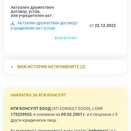
Актуален дружествен
договор, устав,
или учредителен акт:
Актуален дружествен договор/
от
22.12.2022
учредителен акт/устав
виж всички
ВИЖ ИСТОРИЯ НА ПРОМЕНИТЕ (2)
НАКРАТКО ЗА АТИ КОНСУЛТ
АТИ КОНСУЛТ ЕООД
(ATI KONSULT EOOD), с ЕИК
175229925
, е основана на
09.02.2007 г.
и е свързана с 9
други юридически лица.
Към момента дружеството е със статус "
действащ
" и с