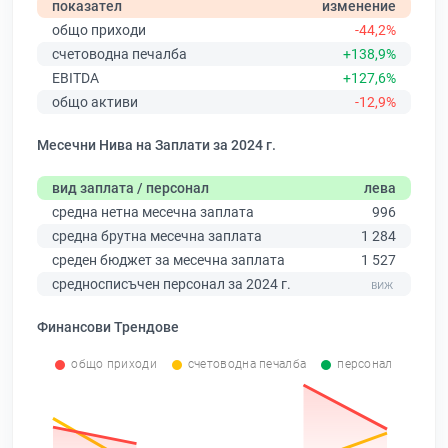
показател
изменение
общо приходи
-44,2%
счетоводна печалба
+138,9%
EBITDA
+127,6%
общо активи
-12,9%
Месечни Нива на Заплати за 2024 г.
вид заплата / персонал
лева
средна нетна месечна заплата
996
средна брутна месечна заплата
1 284
среден бюджет за месечна заплата
1 527
средносписъчен персонал за 2024 г.
Финансови Трендове
общо приходи
счетоводна печалба
персонал