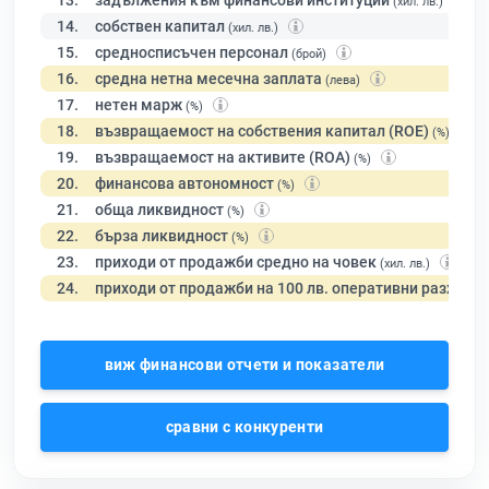
13.
задължения към финансови институции
(хил. лв.)
14.
собствен капитал
(хил. лв.)
15.
средносписъчен персонал
(брой)
16.
средна нетна месечна заплата
(лева)
17.
нетен марж
(%)
18.
възвращаемост на собствения капитал (ROE)
(%)
19.
възвращаемост на активите (ROA)
(%)
20.
финансова автономност
(%)
21.
обща ликвидност
(%)
22.
бърза ликвидност
(%)
23.
приходи от продажби средно на човек
(хил. лв.)
24.
приходи от продажби на 100 лв. оперативни разходи
виж финансови отчети и показатели
сравни с конкуренти