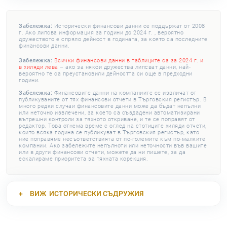
Забележка:
Исторически финансови данни се поддържат от 2008
г. Ако липсва информация за години до 2024 г. , вероятно
дружеството е спряло дейност в годината, за която са последните
финансови данни.
Забележка:
Всички финансови данни в таблиците са за 2024 г. и
в хиляди лева
– ако за някои дружества липсват данни, най-
вероятно те са преустановили дейността си още в предходни
години.
Забележка:
Финансовите данни на компаниите се извличат от
публикуваните от тях финансови отчети в Търговския регистър. В
много редки случаи финансовите данни може да бъдат непълни
или неточно извлечени, за което са създадени автоматизирани
вътрешни контроли за тяхното откриване, и те се поправят от
редактор. Това отнема време с оглед на стотиците хиляди отчети,
които всяка година се публикуват в Търговския регистър, като
ние поправяме несъответствията от по-големите към по-малките
компании. Ако забележите непълноти или неточности във вашите
или в други финансови отчети, можете да ни пишете, за да
ескалираме приоритета за тяхната корекция.
ВИЖ
ИСТОРИЧЕСКИ СЪДРУЖИЯ