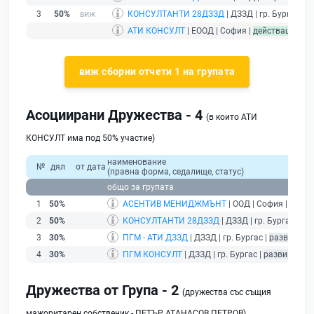
3
50%
КОНСУЛТАНТИ 28ДЗЗД
| ДЗЗД | гр. Бургас |
р
АТИ КОНСУЛТ
| ЕООД | София |
действащ
- др
виж сборни отчети 1 на групата
Асоциирани Дружества - 4
(в които АТИ
КОНСУЛТ има под 50% участие)
наименование
№
дял
от дата
(правна форма, седалище, статус)
общо за групата
1
50%
АСЕНТИВ МЕНИДЖМЪНТ
| ООД | София |
дейст
2
50%
КОНСУЛТАНТИ 28ДЗЗД
| ДЗЗД | гр. Бургас |
ра
3
30%
ПГМ - АТИ ДЗЗД
| ДЗЗД | гр. Бургас |
развиващ 
4
30%
ПГМ КОНСУЛТ
| ДЗЗД | гр. Бургас |
развиващ д
Дружества от Група - 2
(дружества със същия
мажоритарен собственик - ПЕТЪР АТАНАСОВ ПЕТРОВ)