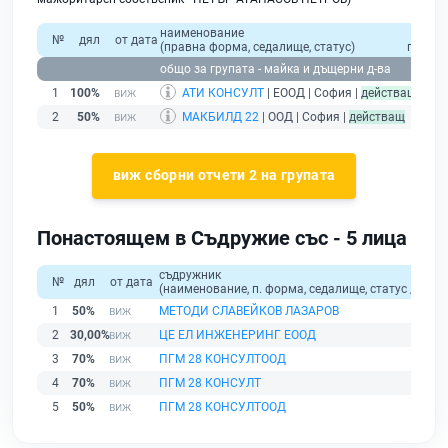
наименование
общ
№
дял
от дата
(правна форма, седалище, статус)
прихо
общо за групата - майка и дъщерни д-ва
1
100%
АТИ КОНСУЛТ
| ЕООД | София |
действащ
2
50%
МАКБИЛД 22
| ООД | София |
действащ
виж сборни отчети 2 на групата
Понастоящем в Съдружие със - 5 лица
съдружник
№
дял
от дата
(наименование, п. форма, седалище, статус / физи
1
50%
МЕТОДИ СЛАВЕЙКОВ ЛАЗАРОВ
2
30,00%
ЦЕ ЕЛ ИНЖЕНЕРИНГ ЕООД
3
70%
ПГМ 28 КОНСУЛТООД
4
70%
ПГМ 28 КОНСУЛТ
5
50%
ПГМ 28 КОНСУЛТООД