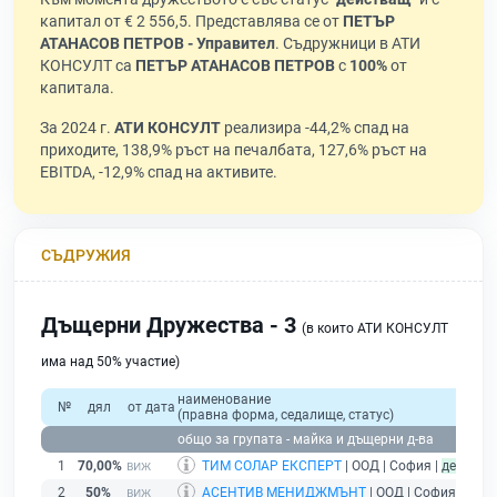
капитал от € 2 556,5. Представлява се от
ПЕТЪР
АТАНАСОВ ПЕТРОВ - Управител
. Съдружници в АТИ
КОНСУЛТ са
ПЕТЪР АТАНАСОВ ПЕТРОВ
с
100%
от
капитала.
За 2024 г.
АТИ КОНСУЛТ
реализира -44,2% спад на
приходите, 138,9% ръст на печалбата, 127,6% ръст на
EBITDA, -12,9% спад на активите.
СЪДРУЖИЯ
Дъщерни Дружества - 3
(в които АТИ КОНСУЛТ
има над 50% участие)
наименование
№
дял
от дата
(правна форма, седалище, статус)
общо за групата - майка и дъщерни д-ва
1
70,00%
ТИМ СОЛАР ЕКСПЕРТ
| ООД | София |
действа
2
50%
АСЕНТИВ МЕНИДЖМЪНТ
| ООД | София |
дейс