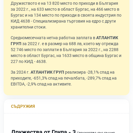
Дружеството е на 13 820 място по приходи в България
за 2022 г., на 633 място в област Бургас, на 466 място в
Бургас и на 134 място по приходи в своята индустрия по
КИД 4638 - Специализирана търговия на едро с други
хранителни стоки.
Средномесечната нетна работна заплата в
АТЛАНТИК
ГРУП
за 2022 г. е в размер на 688 лв, което му отрежда
52 746 място по заплати в България за 2022 г., на 2288
място в област Бургас, на 1633 място в община Бургас и
227 по КИД - 4638.
За 2024 г.
АТЛАНТИК ГРУП
реализира -28,1% спад на
приходите, -651,3% спад на печалбата, -289,7% спад на
EBITDA, -2,9% спад на активите.
СЪДРУЖИЯ
Дружества от Група - 3