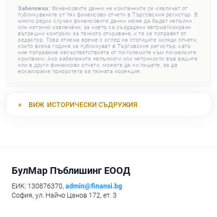
Забележка:
Финансовите данни на компаниите се извличат от
публикуваните от тях финансови отчети в Търговския регистър. В
много редки случаи финансовите данни може да бъдат непълни
или неточно извлечени, за което са създадени автоматизирани
вътрешни контроли за тяхното откриване, и те се поправят от
редактор. Това отнема време с оглед на стотиците хиляди отчети,
които всяка година се публикуват в Търговския регистър, като
ние поправяме несъответствията от по-големите към по-малките
компании. Ако забележите непълноти или неточности във вашите
или в други финансови отчети, можете да ни пишете, за да
ескалираме приоритета за тяхната корекция.
ВИЖ
ИСТОРИЧЕСКИ СЪДРУЖИЯ
БулМар Пъблишинг ЕООД
ЕИК: 130876370,
admin@finansi.bg
София, ул. Найчо Цанов 172, ет. 3