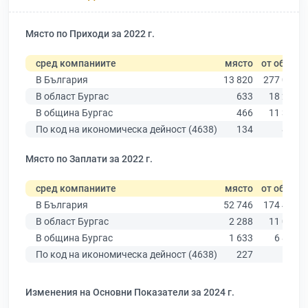
Място по Приходи за 2022 г.
сред компаниите
място
от общо
В България
13 820
277 019
В област Бургас
633
18 275
В община Бургас
466
11 315
По код на икономическа дейност (4638)
134
848
Място по Заплати за 2022 г.
сред компаниите
място
от общо
В България
52 746
174 403
В област Бургас
2 288
11 009
В община Бургас
1 633
6 879
По код на икономическа дейност (4638)
227
576
Изменения на Основни Показатели за 2024 г.