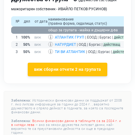
(дружества със същия
мажоритарен собственик - ИВАЙЛО ПЕТКОВ РУСИНОВ)
наименование
№
дял
от дата
(правна форма, седалище, статус)
при
общо за групата - майка и дъщерни д-ва
1
100%
АТЛАНТИК ГРУП
| ЕООД | Бургас |
действащ
2
50%
НАТУРДИЕТ
| ООД | Бургас |
действащ
3
50%
ТИ ВИ АТЛАНТИК
| ООД | Бургас |
действащ
виж сборни отчети 2 на групата
Забележка:
Исторически финансови данни се поддържат от 2008
г. Ако липсва информация за години до 2024 г. , вероятно
дружеството е спряло дейност в годината, за която са последните
финансови данни.
Забележка:
Всички финансови данни в таблиците са за 2024 г. и
в хиляди лева
– ако за някои дружества липсват данни, най-
вероятно те са преустановили дейността си още в предходни
години.