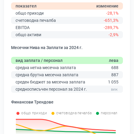
показател
изменение
общо приходи
-28,1%
счетоводна печалба
-651,3%
EBITDA
-289,7%
общо активи
-2,9%
Месечни Нива на Заплати за 2024 г.
вид заплата / персонал
лева
средна нетна месечна заплата
688
средна брутна месечна заплата
887
среден бюджет за месечна заплата
1 055
средносписъчен персонал за 2024 г.
Финансови Трендове
общо приходи
счетоводна печалба
персонал