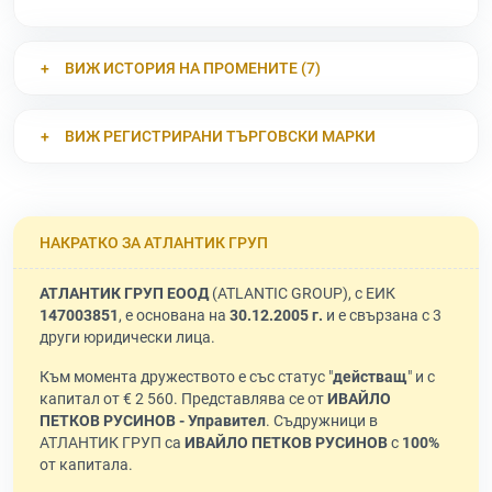
ВИЖ ИСТОРИЯ НА ПРОМЕНИТЕ (7)
ВИЖ РЕГИСТРИРАНИ ТЪРГОВСКИ МАРКИ
НАКРАТКО ЗА АТЛАНТИК ГРУП
АТЛАНТИК ГРУП ЕООД
(ATLANTIC GROUP), с ЕИК
147003851
, е основана на
30.12.2005 г.
и е свързана с 3
други юридически лица.
Към момента дружеството е със статус "
действащ
" и с
капитал от € 2 560. Представлява се от
ИВАЙЛО
ПЕТКОВ РУСИНОВ - Управител
. Съдружници в
АТЛАНТИК ГРУП са
ИВАЙЛО ПЕТКОВ РУСИНОВ
с
100%
от капитала.