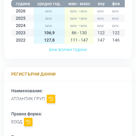
година
средно год.
мин - макс
яну
фев
мар
2026
-
2025
-
2024
-
2023
106,9
86 - 130
122
122
130
2022
127,8
111 - 147
147
146
143
виж всички години
РЕГИСТЪРНИ ДАННИ
Наименование:
АТЛАНТИК ГРУП
Правна форма:
ЕООД