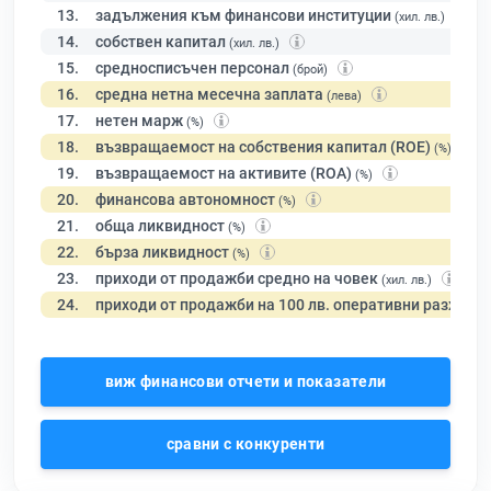
13.
задължения към финансови институции
(хил. лв.)
14.
собствен капитал
(хил. лв.)
15.
средносписъчен персонал
(брой)
16.
средна нетна месечна заплата
(лева)
17.
нетен марж
(%)
18.
възвращаемост на собствения капитал (ROE)
(%)
19.
възвращаемост на активите (ROA)
(%)
20.
финансова автономност
(%)
21.
обща ликвидност
(%)
22.
бърза ликвидност
(%)
23.
приходи от продажби средно на човек
(хил. лв.)
24.
приходи от продажби на 100 лв. оперативни разходи
виж финансови отчети и показатели
сравни с конкуренти