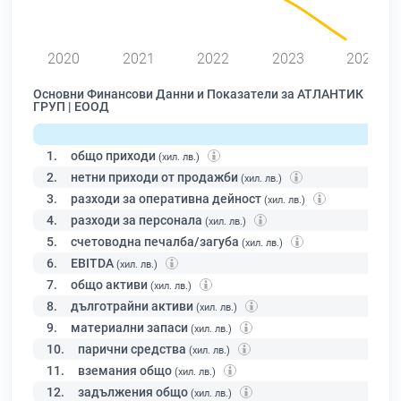
2020
2021
2022
2023
2024
Основни Финансови Данни и Показатели за АТЛАНТИК
ГРУП | ЕООД
1.
общо приходи
(хил. лв.)
2.
нетни приходи от продажби
(хил. лв.)
3.
разходи за оперативна дейност
(хил. лв.)
4.
разходи за персонала
(хил. лв.)
5.
счетоводна печалба/загуба
(хил. лв.)
6.
EBITDA
(хил. лв.)
7.
общо активи
(хил. лв.)
8.
дълготрайни активи
(хил. лв.)
9.
материални запаси
(хил. лв.)
10.
парични средства
(хил. лв.)
11.
вземания общо
(хил. лв.)
12.
задължения общо
(хил. лв.)