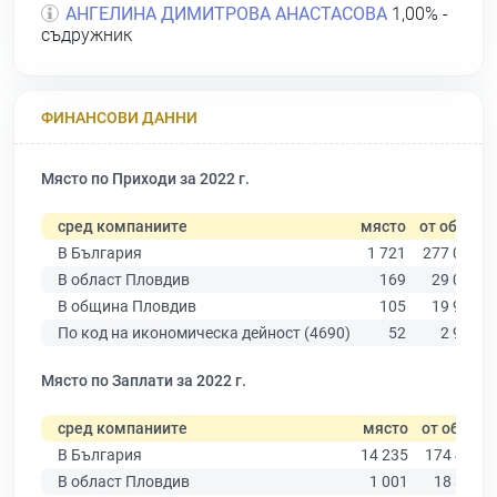
АНГЕЛИНА ДИМИТРОВА АНАСТАСОВА
1,00% -
съдружник
ФИНАНСОВИ ДАННИ
Място по Приходи за 2022 г.
сред компаниите
място
от общо
В България
1 721
277 019
В област Пловдив
169
29 067
В община Пловдив
105
19 939
По код на икономическа дейност (4690)
52
2 922
Място по Заплати за 2022 г.
сред компаниите
място
от общо
В България
14 235
174 403
В област Пловдив
1 001
18 305