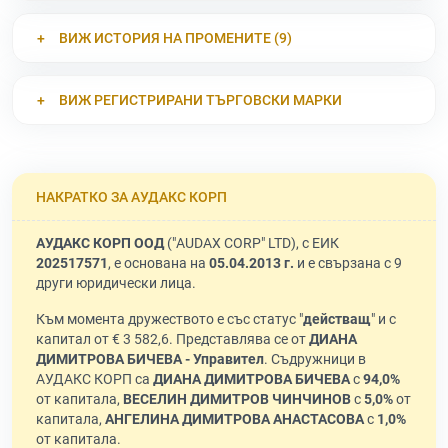
ВИЖ ИСТОРИЯ НА ПРОМЕНИТЕ (9)
ВИЖ РЕГИСТРИРАНИ ТЪРГОВСКИ МАРКИ
НАКРАТКО ЗА АУДАКС КОРП
АУДАКС КОРП ООД
("AUDAX CORP" LTD), с ЕИК
202517571
, е основана на
05.04.2013 г.
и е свързана с 9
други юридически лица.
Към момента дружеството е със статус "
действащ
" и с
капитал от € 3 582,6. Представлява се от
ДИАНА
ДИМИТРОВА БИЧЕВА - Управител
. Съдружници в
АУДАКС КОРП са
ДИАНА ДИМИТРОВА БИЧЕВА
с
94,0%
от капитала,
ВЕСЕЛИН ДИМИТРОВ ЧИНЧИНОВ
с
5,0%
от
капитала,
АНГЕЛИНА ДИМИТРОВА АНАСТАСОВА
с
1,0%
от капитала.