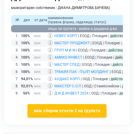
мажоритарен собственик - ДИАНА ДИМИТРОВА БИЧЕВА)
наименование
№
дял
от дата
(правна форма, седалище, статус)
общо за групата - майка и дъщерни д-ва
1
100%
НОВУС КОРП
| ЕООД | Пловдив |
действащ
2
100%
МАСТЕР ПРОДЖЕКТ
| ЕООД | Пловдив |
дейст
3
100%
ГРУП М И М
| ЕООД | Пловдив |
действащ
4
100%
АМИКО ИНВЕСТ
| ЕООД | Пловдив |
действащ
5
100%
МАСТЕР СПЕД
| ЕООД | Пловдив |
действащ
6
100%
ТРАКИЯ ПАК - ПЪЛП МОЛДИНГ
| ЕООД | Плов
7
94,01%
АУДАКС КОРП
| ООД | Пловдив |
действащ
8
92,01%
МАКСТЕР С.О.П
| ООД | Стамболийски |
дейст
9
50%
Д И Д ИНВЕСТ 2024
| ООД | Пловдив |
действа
виж сборни отчети 2 на групата