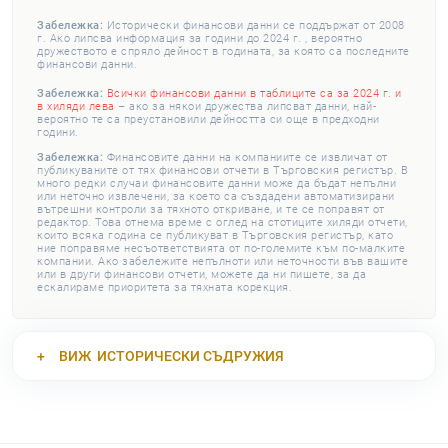
Забележка:
Исторически финансови данни се поддържат от 2008
г. Ако липсва информация за години до 2024 г. , вероятно
дружеството е спряло дейност в годината, за която са последните
финансови данни.
Забележка:
Всички финансови данни в таблиците са за 2024 г. и
в хиляди лева
– ако за някои дружества липсват данни, най-
вероятно те са преустановили дейността си още в предходни
години.
Забележка:
Финансовите данни на компаниите се извличат от
публикуваните от тях финансови отчети в Търговския регистър. В
много редки случаи финансовите данни може да бъдат непълни
или неточно извлечени, за което са създадени автоматизирани
вътрешни контроли за тяхното откриване, и те се поправят от
редактор. Това отнема време с оглед на стотиците хиляди отчети,
които всяка година се публикуват в Търговския регистър, като
ние поправяме несъответствията от по-големите към по-малките
компании. Ако забележите непълноти или неточности във вашите
или в други финансови отчети, можете да ни пишете, за да
ескалираме приоритета за тяхната корекция.
ВИЖ
ИСТОРИЧЕСКИ СЪДРУЖИЯ