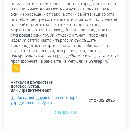
на магазини; внос и износ; търговско представителство
и посредничество на местни и чуждестранни лица на
всички разрешени от закона стоки за бита и широкото
потребление; превоз на товари и хора, след получаване
на необходимото разрешение по надлежен ред;
маркетинг, консултантска дейност; производство на
елекрозаварени тръби, студено огънати профили и
изделия от тях, както и търговия със същите.
Производство на хартия, картони, потребителски и
транспортни опаковки, резервни части, както и
извършване на всички други дейности и услуги, които не
противоречат на законите на Република България."
Актуален дружествен
договор, устав,
или учредителен акт:
Актуален дружествен договор/
от
27.02.2025
учредителен акт/устав
виж всички