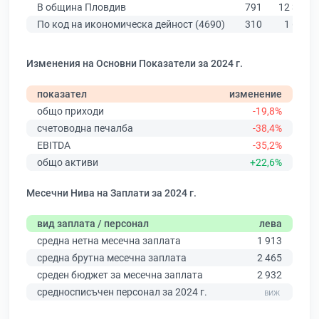
В община Пловдив
791
12 387
По код на икономическа дейност (4690)
310
1 619
Изменения на Основни Показатели за 2024 г.
показател
изменение
общо приходи
-19,8%
счетоводна печалба
-38,4%
EBITDA
-35,2%
общо активи
+22,6%
Месечни Нива на Заплати за 2024 г.
вид заплата / персонал
лева
средна нетна месечна заплата
1 913
средна брутна месечна заплата
2 465
среден бюджет за месечна заплата
2 932
средносписъчен персонал за 2024 г.