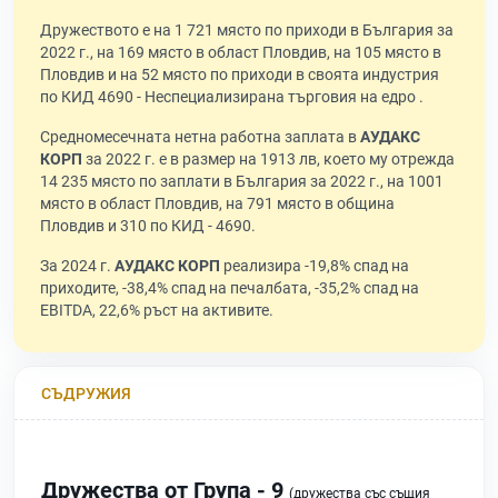
Дружеството е на 1 721 място по приходи в България за
2022 г., на 169 място в област Пловдив, на 105 място в
Пловдив и на 52 място по приходи в своята индустрия
по КИД 4690 - Неспециализирана търговия на едро .
Средномесечната нетна работна заплата в
АУДАКС
КОРП
за 2022 г. е в размер на 1913 лв, което му отрежда
14 235 място по заплати в България за 2022 г., на 1001
място в област Пловдив, на 791 място в община
Пловдив и 310 по КИД - 4690.
За 2024 г.
АУДАКС КОРП
реализира -19,8% спад на
приходите, -38,4% спад на печалбата, -35,2% спад на
EBITDA, 22,6% ръст на активите.
СЪДРУЖИЯ
Дружества от Група - 9
(дружества със същия