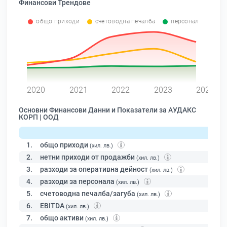
Финансови Трендове
общо приходи
счетоводна печалба
персонал
0
2020
2021
2022
2023
2024
Основни Финансови Данни и Показатели за АУДАКС
КОРП | ООД
1.
общо приходи
(хил. лв.)
2.
нетни приходи от продажби
(хил. лв.)
3.
разходи за оперативна дейност
(хил. лв.)
4.
разходи за персонала
(хил. лв.)
5.
счетоводна печалба/загуба
(хил. лв.)
6.
EBITDA
(хил. лв.)
7.
общо активи
(хил. лв.)