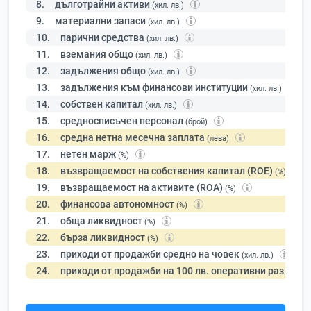
8.
дълготрайни активи
(хил. лв.)
9.
материални запаси
(хил. лв.)
10.
парични средства
(хил. лв.)
11.
вземания общо
(хил. лв.)
12.
задължения общо
(хил. лв.)
13.
задължения към финансови институции
(хил. лв.)
14.
собствен капитал
(хил. лв.)
15.
средносписъчен персонал
(брой)
16.
средна нетна месечна заплата
(лева)
17.
нетен марж
(%)
18.
възвращаемост на собствения капитал (ROE)
(%)
19.
възвращаемост на активите (ROA)
(%)
20.
финансова автономност
(%)
21.
обща ликвидност
(%)
22.
бърза ликвидност
(%)
23.
приходи от продажби средно на човек
(хил. лв.)
24.
приходи от продажби на 100 лв. оперативни разходи