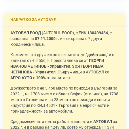
НАКРАТКО ЗА АУТОБУЛ
АУТОБУЛ ЕООД
(AUTOBUL EOOD), с ЕИК
130409484
, е
основана на
07.11.2000 г.
и е свързана с 7 други
юридически лица.
Към момента дружеството е със статус "
действащ
" и с
капитал от € 2 556,5. Представлява се от
ГЕОРГИ
ИВАНОВ ЧЕТИНОВ - Управител
,
ЗОЯ ГЕОРГИЕВА
ЧЕТИНОВА - Управител
. Съдружници в АУТОБУЛ са
АГРО АУТО
с
100%
от капитала.
Дружеството е на 3 458 място по приходи в България за
2022 г., на 1708 място в област София (столица), на 1708
място в Столична и на 28 място по приходи в своята
индустрия по КИД 4531 - Търговия на едро с части и
принадлежности за автомобили.
Средномесечната нетна работна заплата в
АУТОБУЛ
за
2022 г. е в размер на 4249 лв, което му отрежда 11 374