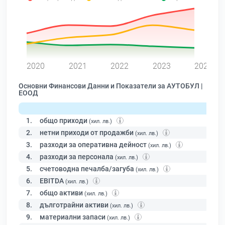
0
2020
2021
2022
2023
2024
Основни Финансови Данни и Показатели за АУТОБУЛ |
ЕООД
1.
общо приходи
(хил. лв.)
2.
нетни приходи от продажби
(хил. лв.)
3.
разходи за оперативна дейност
(хил. лв.)
4.
разходи за персонала
(хил. лв.)
5.
счетоводна печалба/загуба
(хил. лв.)
6.
EBITDA
(хил. лв.)
7.
общо активи
(хил. лв.)
8.
дълготрайни активи
(хил. лв.)
9.
материални запаси
(хил. лв.)