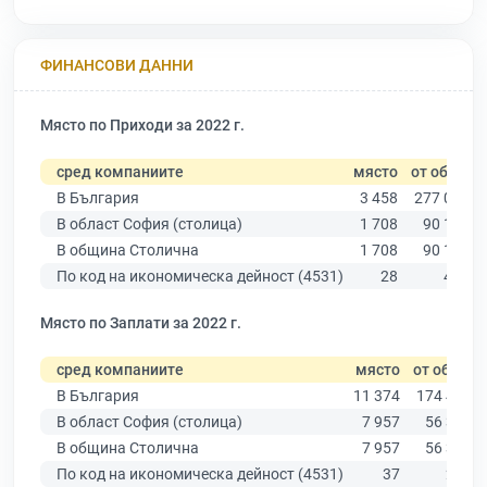
ФИНАНСОВИ ДАННИ
Място по Приходи за 2022 г.
сред компаниите
място
от общо
В България
3 458
277 019
В област София (столица)
1 708
90 178
В община Столична
1 708
90 178
По код на икономическа дейност (4531)
28
449
Място по Заплати за 2022 г.
сред компаниите
място
от общо
В България
11 374
174 403
В област София (столица)
7 957
56 378
В община Столична
7 957
56 378
По код на икономическа дейност (4531)
37
296