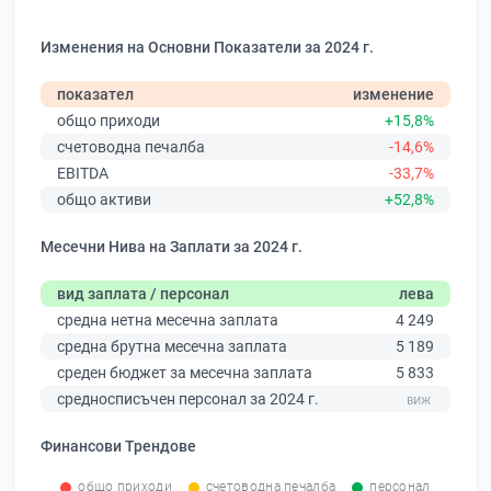
Изменения на Основни Показатели за 2024 г.
показател
изменение
общо приходи
+15,8%
счетоводна печалба
-14,6%
EBITDA
-33,7%
общо активи
+52,8%
Месечни Нива на Заплати за 2024 г.
вид заплата / персонал
лева
средна нетна месечна заплата
4 249
средна брутна месечна заплата
5 189
среден бюджет за месечна заплата
5 833
средносписъчен персонал за 2024 г.
Финансови Трендове
общо приходи
счетоводна печалба
персонал