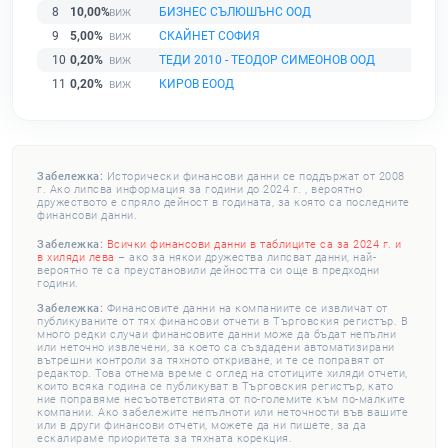
8
10,00%
БИЗНЕС СЪЛЮШЪНС ООД
9
5,00%
СКАЙНЕТ СОФИЯ
10
0,20%
ТЕДИ 2010 - ТЕОДОР СИМЕОНОВ ООД
11
0,20%
КИРОВ ЕООД
Забележка:
Исторически финансови данни се поддържат от 2008
г. Ако липсва информация за години до 2024 г. , вероятно
дружеството е спряло дейност в годината, за която са последните
финансови данни.
Забележка:
Всички финансови данни в таблиците са за 2024 г. и
в хиляди лева
– ако за някои дружества липсват данни, най-
вероятно те са преустановили дейността си още в предходни
години.
Забележка:
Финансовите данни на компаниите се извличат от
публикуваните от тях финансови отчети в Търговския регистър. В
много редки случаи финансовите данни може да бъдат непълни
или неточно извлечени, за което са създадени автоматизирани
вътрешни контроли за тяхното откриване, и те се поправят от
редактор. Това отнема време с оглед на стотиците хиляди отчети,
които всяка година се публикуват в Търговския регистър, като
ние поправяме несъответствията от по-големите към по-малките
компании. Ако забележите непълноти или неточности във вашите
или в други финансови отчети, можете да ни пишете, за да
ескалираме приоритета за тяхната корекция.