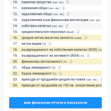
10.
парични средства
(хил. лв.)
11.
вземания общо
(хил. лв.)
12.
задължения общо
(хил. лв.)
13.
задължения към финансови институции
(хил. лв.)
14.
собствен капитал
(хил. лв.)
15.
средносписъчен персонал
(брой)
16.
средна нетна месечна заплата
(лева)
17.
нетен марж
(%)
18.
възвращаемост на собствения капитал (ROE)
(%)
19.
възвращаемост на активите (ROA)
(%)
20.
финансова автономност
(%)
21.
обща ликвидност
(%)
22.
бърза ликвидност
(%)
23.
приходи от продажби средно на човек
(хил. лв.)
24.
приходи от продажби на 100 лв. оперативни разходи
виж финансови отчети и показатели