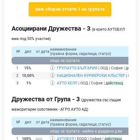
виж сборни отчети 1 на групата
Асоциирани Дружества - 3
(в които АУТОБУЛ
има под 50% участие)
наименование
№
дял
от дата
(правна форма, седалище, статус)
общо за групата
1
15%
ГРУПАУТО БЪЛГАРИЯ
| ООД | София |
действ
2
10,00%
НАЦИОНАЛЕН КУРИЕРСКИ КЛЪСТЕР
| ООД | 
3
1%
АУТО ХЕЛП
| ООД | София |
действащ
Дружества от Група - 3
(дружества със същия
мажоритарен собственик - АГРО АУТО АД)
наименование
№
дял
от дата
(правна форма, седалище, статус)
общо за групата - майка и дъщерни д-ва
1
100%
АУТОБУЛ
| ЕООД | София |
действащ