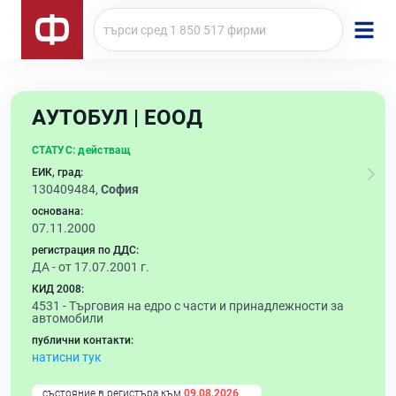
АУТОБУЛ | ЕООД
СТАТУС:
действащ
ЕИК, град:
130409484,
София
основана:
07.11.2000
регистрация по ДДС:
ДА - от 17.07.2001 г.
КИД 2008:
4531 -
Търговия на едро с части и принадлежности за
автомобили
публични контакти:
натисни тук
състояние в регистъра към
09.08.2026