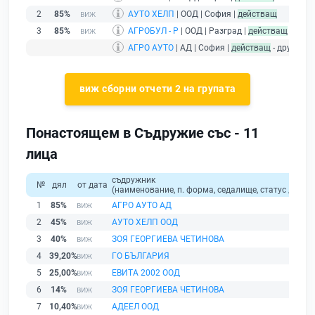
2
85%
АУТО ХЕЛП
| ООД | София |
действащ
3
85%
АГРОБУЛ - Р
| ООД | Разград |
действащ
АГРО АУТО
| АД | София |
действащ
- дружест
виж сборни отчети 2 на групата
Понастоящем в Съдружие със - 11
лица
съдружник
№
дял
от дата
(наименование, п. форма, седалище, статус / физи
1
85%
АГРО АУТО АД
2
45%
АУТО ХЕЛП ООД
3
40%
ЗОЯ ГЕОРГИЕВА ЧЕТИНОВА
4
39,20%
ГО БЪЛГАРИЯ
5
25,00%
ЕВИТА 2002 ООД
6
14%
ЗОЯ ГЕОРГИЕВА ЧЕТИНОВА
7
10,40%
АДЕЕЛ ООД