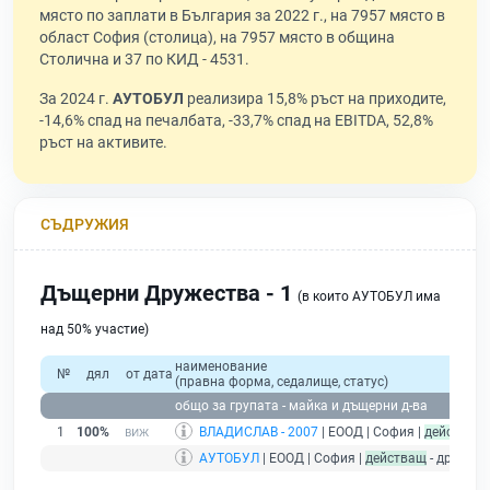
място по заплати в България за 2022 г., на 7957 място в
област София (столица), на 7957 място в община
Столична и 37 по КИД - 4531.
За 2024 г.
АУТОБУЛ
реализира 15,8% ръст на приходите,
-14,6% спад на печалбата, -33,7% спад на EBITDA, 52,8%
ръст на активите.
СЪДРУЖИЯ
Дъщерни Дружества - 1
(в които АУТОБУЛ има
над 50% участие)
наименование
№
дял
от дата
(правна форма, седалище, статус)
общо за групата - майка и дъщерни д-ва
1
100%
ВЛАДИСЛАВ - 2007
| ЕООД | София |
действащ
АУТОБУЛ
| ЕООД | София |
действащ
- дружест