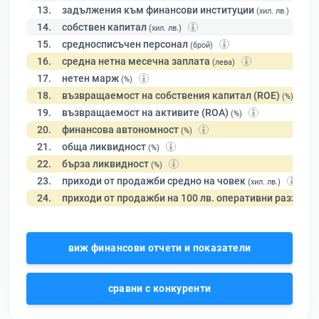
13.
задължения към финансови институции
(хил. лв.)
14.
собствен капитал
(хил. лв.)
15.
средносписъчен персонал
(брой)
16.
средна нетна месечна заплата
(лева)
17.
нетен марж
(%)
18.
възвращаемост на собствения капитал (ROE)
(%)
19.
възвращаемост на активите (ROA)
(%)
20.
финансова автономност
(%)
21.
обща ликвидност
(%)
22.
бърза ликвидност
(%)
23.
приходи от продажби средно на човек
(хил. лв.)
24.
приходи от продажби на 100 лв. оперативни разходи
виж финансови отчети и показатели
сравни с конкуренти