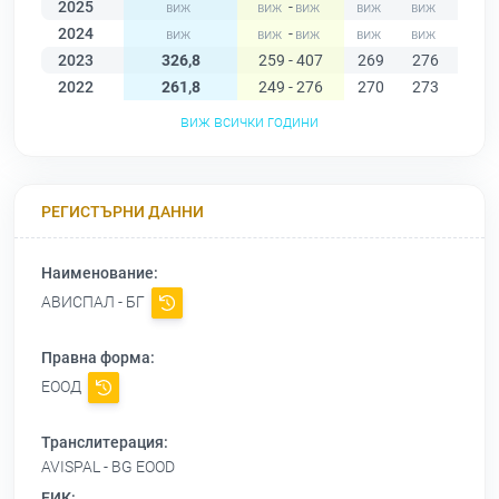
2025
-
2024
-
2023
326,8
259 - 407
269
276
280
2022
261,8
249 - 276
270
273
276
виж всички години
РЕГИСТЪРНИ ДАННИ
Наименование:
АВИСПАЛ - БГ
Правна форма:
ЕООД
Транслитерация:
AVISPAL - BG EOOD
ЕИК: