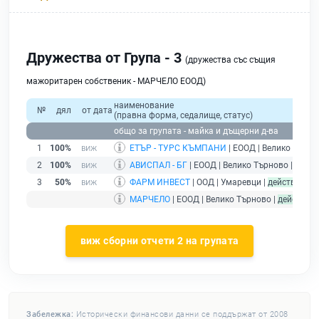
Дружества от Група - 3
(дружества със същия
мажоритарен собственик - МАРЧЕЛО ЕООД)
наименование
№
дял
от дата
(правна форма, седалище, статус)
общо за групата - майка и дъщерни д-ва
1
100%
ЕТЪР - ТУРС КЪМПАНИ
| ЕООД | Велико Търно
2
100%
АВИСПАЛ - БГ
| ЕООД | Велико Търново |
дейс
3
50%
ФАРМ ИНВЕСТ
| ООД | Умаревци |
действащ
МАРЧЕЛО
| ЕООД | Велико Търново |
действащ
виж сборни отчети 2 на групата
Забележка:
Исторически финансови данни се поддържат от 2008