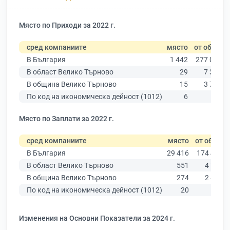
Място по Приходи за 2022 г.
сред компаниите
място
от общо
В България
1 442
277 019
В област Велико Търново
29
7 358
В община Велико Търново
15
3 762
По код на икономическа дейност (1012)
6
73
Място по Заплати за 2022 г.
сред компаниите
място
от общо
В България
29 416
174 403
В област Велико Търново
551
4 787
В община Велико Търново
274
2 456
По код на икономическа дейност (1012)
20
68
Изменения на Основни Показатели за 2024 г.