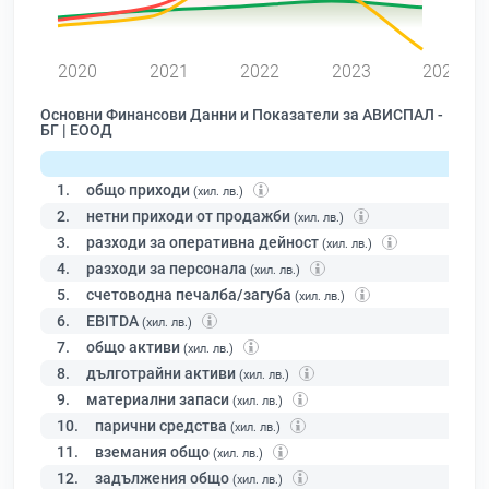
0
2020
2021
2022
2023
2024
Основни Финансови Данни и Показатели за АВИСПАЛ -
БГ | ЕООД
1.
общо приходи
(хил. лв.)
2.
нетни приходи от продажби
(хил. лв.)
3.
разходи за оперативна дейност
(хил. лв.)
4.
разходи за персонала
(хил. лв.)
5.
счетоводна печалба/загуба
(хил. лв.)
6.
EBITDA
(хил. лв.)
7.
общо активи
(хил. лв.)
8.
дълготрайни активи
(хил. лв.)
9.
материални запаси
(хил. лв.)
10.
парични средства
(хил. лв.)
11.
вземания общо
(хил. лв.)
12.
задължения общо
(хил. лв.)