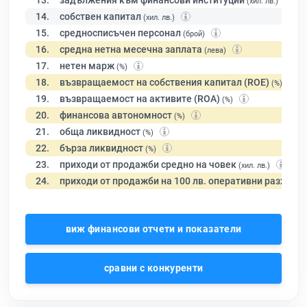
13.
задължения към финансови институции
(хил. лв.)
14.
собствен капитал
(хил. лв.)
15.
средносписъчен персонал
(брой)
16.
средна нетна месечна заплата
(лева)
17.
нетен марж
(%)
18.
възвращаемост на собствения капитал (ROE)
(%)
19.
възвращаемост на активите (ROA)
(%)
20.
финансова автономност
(%)
21.
обща ликвидност
(%)
22.
бърза ликвидност
(%)
23.
приходи от продажби средно на човек
(хил. лв.)
24.
приходи от продажби на 100 лв. оперативни разходи
виж финансови отчети и показатели
сравни с конкуренти