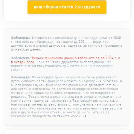
виж сборни отчети 2 на групата
Забележка:
Исторически финансови данни се поддържат от 2008
г. Ако липсва информация за години до 2024 г. , вероятно
дружеството е спряло дейност в годината, за която са последните
финансови данни.
Забележка:
Всички финансови данни в таблиците са за 2024 г. и
в хиляди лева
– ако за някои дружества липсват данни, най-
вероятно те са преустановили дейността си още в предходни
години.
Забележка:
Финансовите данни на компаниите се извличат от
публикуваните от тях финансови отчети в Търговския регистър. В
много редки случаи финансовите данни може да бъдат непълни
или неточно извлечени, за което са създадени автоматизирани
вътрешни контроли за тяхното откриване, и те се поправят от
редактор. Това отнема време с оглед на стотиците хиляди отчети,
които всяка година се публикуват в Търговския регистър, като
ние поправяме несъответствията от по-големите към по-малките
компании. Ако забележите непълноти или неточности във вашите
или в други финансови отчети, можете да ни пишете, за да
ескалираме приоритета за тяхната корекция.