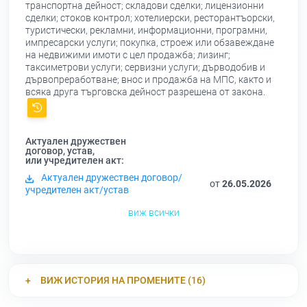
транспортна дейност; складови сделки; лицензионни
сделки; стоков контрол; хотелиерски, ресторантъорски,
туристически, рекламни, информационни, програмни,
импресарски услуги; покупка, строеж или обзавеждане
на недвижими имоти с цел продажба; лизинг;
таксиметрови услуги; сервизни услуги; дърводобив и
дървопреработване; внос и продажба на МПС, както и
всяка друга търговска дейност разрешена от закона.
Актуален дружествен
договор, устав,
или учредителен акт:
Актуален дружествен договор/
от
26.05.2026
учредителен акт/устав
виж всички
ВИЖ ИСТОРИЯ НА ПРОМЕНИТЕ (16)