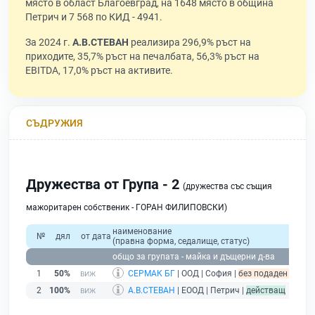
място в област Благоевград, на 1648 място в община
Петрич и 7 568 по КИД - 4941.
За 2024 г.
А.В.СТЕВАН
реализира 296,9% ръст на
приходите, 35,7% ръст на печалбата, 56,3% ръст на
EBITDA, 17,0% ръст на активите.
СЪДРУЖИЯ
Дружества от Група - 2
(дружества със същия
мажоритарен собственик - ГОРАН ФИЛИПОВСКИ)
наименование
№
дял
от дата
(правна форма, седалище, статус)
общо за групата - майка и дъщерни д-ва
1
50%
СЕРМАК БГ
| ООД | София |
без подаден финанс
2
100%
А.В.СТЕВАН
| ЕООД | Петрич |
действащ