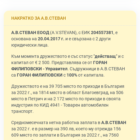
НАКРАТКО ЗА А.В.СТЕВАН
А.В.СТЕВАН ЕООД
(A.V.STEVAN), с ЕИК
204557381
, е
основана на
20.04.2017 г.
и е свързана с 2 други
юридически лица.
Към момента дружеството е със статус "
действащ
" и с
капитал от € 2 500. Представлява се от
ГОРАН
ФИЛИПОВСКИ - Управител
. Съдружници в А.В.СТЕВАН
са
ГОРАН ФИЛИПОВСКИ
с
100%
от капитала.
Дружеството е на 39 705 място по приходи в България
за 2022 г., на 1814 място в област Благоевград, на 506
място в Петрич и на 2 172 място по приходи в своята
индустрия по КИД 4941 - Товарен автомобилен
транспорт.
Средномесечната нетна работна заплата в
А.В.СТЕВАН
за 2022 г. е в размер на 390 лв, което му отрежда 156
609 място по заплати в България за 2022 г., на 7560