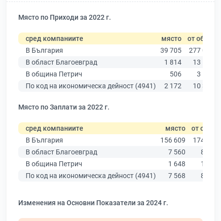
Място по Приходи за 2022 г.
сред компаниите
място
от общо
В България
39 705
277 019
В област Благоевград
1 814
13 529
В община Петрич
506
3 136
По код на икономическа дейност (4941)
2 172
10 330
Място по Заплати за 2022 г.
сред компаниите
място
от общо
В България
156 609
174 403
В област Благоевград
7 560
8 826
В община Петрич
1 648
1 963
По код на икономическа дейност (4941)
7 568
8 756
Изменения на Основни Показатели за 2024 г.