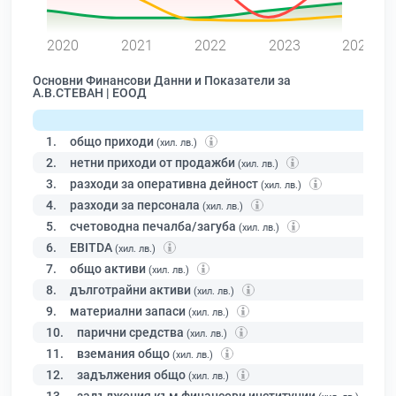
0
2020
2021
2022
2023
2024
Основни Финансови Данни и Показатели за
А.В.СТЕВАН | ЕООД
1.
общо приходи
(хил. лв.)
2.
нетни приходи от продажби
(хил. лв.)
3.
разходи за оперативна дейност
(хил. лв.)
4.
разходи за персонала
(хил. лв.)
5.
счетоводна печалба/загуба
(хил. лв.)
6.
EBITDA
(хил. лв.)
7.
общо активи
(хил. лв.)
8.
дълготрайни активи
(хил. лв.)
9.
материални запаси
(хил. лв.)
10.
парични средства
(хил. лв.)
11.
вземания общо
(хил. лв.)
12.
задължения общо
(хил. лв.)