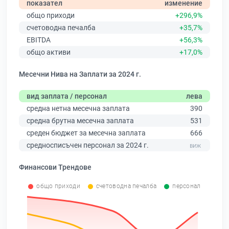
показател
изменение
общо приходи
+296,9%
счетоводна печалба
+35,7%
EBITDA
+56,3%
общо активи
+17,0%
Месечни Нива на Заплати за 2024 г.
вид заплата / персонал
лева
средна нетна месечна заплата
390
средна брутна месечна заплата
531
среден бюджет за месечна заплата
666
средносписъчен персонал за 2024 г.
Финансови Трендове
общо приходи
счетоводна печалба
персонал