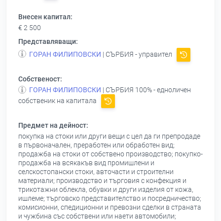
Внесен капитал:
€ 2 500
Представляващи:
ГОРАН ФИЛИПОВСКИ
| СЪРБИЯ - управител
Собственост:
ГОРАН ФИЛИПОВСКИ
| СЪРБИЯ 100% - едноличен
собственик на капитала
Предмет на дейност:
покупка на стоки или други вещи с цел да ги препродаде
в първоначален, преработен или обработен вид;
продажба на стоки от собствено производство; покупко-
продажба на всякакъв вид промишлени и
селскостопански стоки, авточасти и строителни
материали; производство и търговия с конфекция и
трикотажни облекла, обувки и други изделия от кожа,
ишлеме; търговско представителство и посредничество;
комисионни, спедиционни и превозни сделки в страната
и чужбина със собствени или наети автомобили;