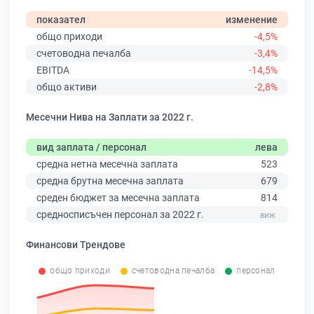
показател
изменение
общо приходи
-4,5%
счетоводна печалба
-3,4%
EBITDA
-14,5%
общо активи
-2,8%
Месечни Нива на Заплати за 2022 г.
вид заплата / персонал
лева
средна нетна месечна заплата
523
средна брутна месечна заплата
679
среден бюджет за месечна заплата
814
средносписъчен персонал за 2022 г.
Финансови Трендове
общо приходи
счетоводна печалба
персонал