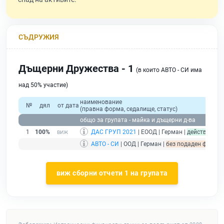
СЪДРУЖИЯ
Дъщерни Дружества - 1
(в които АВТО - СИ има
над 50% участие)
наименование
№
дял
от дата
(правна форма, седалище, статус)
общо за групата - майка и дъщерни д-ва
1
100%
ДАС ГРУП 2021
| ЕООД | Герман |
действащ
АВТО - СИ
| ООД | Герман |
без подаден финансо
виж сборни отчети 1 на групата