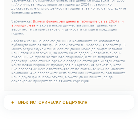
Забележка:
Исторически финансови данни се поддържат от 2008
г. Ако липсва информация за години до 2024 г. , вероятно
дружеството е спряло дейност в годината, за която са последните
финансови данни.
Забележка:
Всички финансови данни в таблиците са за 2024 г. и
в хиляди лева
– ако за някои дружества липсват данни, най-
вероятно те са преустановили дейността си още в предходни
години.
Забележка:
Финансовите данни на компаниите се извличат от
публикуваните от тях финансови отчети в Търговския регистър. В
много редки случаи финансовите данни може да бъдат непълни
или неточно извлечени, за което са създадени автоматизирани
вътрешни контроли за тяхното откриване, и те се поправят от
редактор. Това отнема време с оглед на стотиците хиляди отчети,
които всяка година се публикуват в Търговския регистър, като
ние поправяме несъответствията от по-големите към по-малките
компании. Ако забележите непълноти или неточности във вашите
или в други финансови отчети, можете да ни пишете, за да
ескалираме приоритета за тяхната корекция.
ВИЖ
ИСТОРИЧЕСКИ СЪДРУЖИЯ