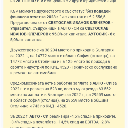
на
28.11.2007 г.
и е свързана с 2 други юридически лица.
Към момента дружеството е със статус "
без подаден
финансов отчет за 2023 г.
" и с капитал от € 2 556,5.
Представлява се от
СВЕТОСЛАВ ИВАНОВ КЛЕЧЕРОВ -
Управител
. Съдружници в АВТО - СИ са
СВЕТОСЛАВ
ИВАНОВ КЛЕЧЕРОВ
с
95,0%
от капитала,
АУТОСИК - 6
с
5,0%
от капитала.
Дружеството е на 38 204 място по приходи в България
за 2022 г., на 14772 място в област София (столица), на
14772 място в Столична и на 125 място по приходи в
своята индустрия по КИД 4520 - Техническо обслужване
и ремонт на автомобили.
Средномесечната нетна работна заплата в
АВТО - СИ
за
2022 г. е в размер на 523 лв, което му отрежда 63 552
място по заплати в България за 2022 г., на 29559 място
в област София (столица), на 29559 място в община
Столична и 743 по КИД - 4520.
За 2022 г.
АВТО - СИ
реализира -4,5% спад на приходите,
-3,4% спад на печалбата, -14,5% спад на EBITDA, -2,8%
спад на активите.