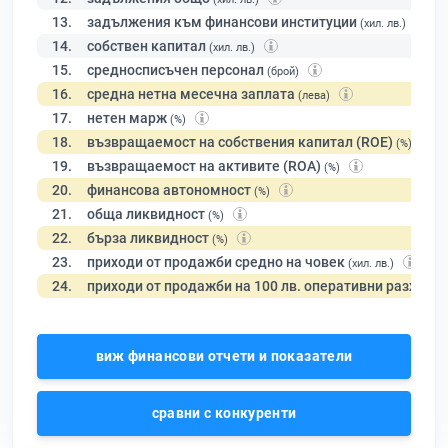
13.
задължения към финансови институции
(хил. лв.)
14.
собствен капитал
(хил. лв.)
15.
средносписъчен персонал
(брой)
16.
средна нетна месечна заплата
(лева)
17.
нетен марж
(%)
18.
възвращаемост на собствения капитал (ROE)
(%)
19.
възвращаемост на активите (ROA)
(%)
20.
финансова автономност
(%)
21.
обща ликвидност
(%)
22.
бърза ликвидност
(%)
23.
приходи от продажби средно на човек
(хил. лв.)
24.
приходи от продажби на 100 лв. оперативни разходи
виж финансови отчети и показатели
сравни с конкуренти