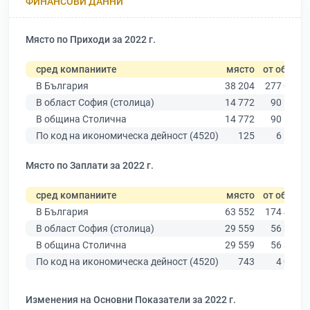
ФИНАНСОВИ ДАННИ
Място по Приходи за 2022 г.
сред компаниите
място
от общо
В България
38 204
277 019
В област София (столица)
14 772
90 178
В община Столична
14 772
90 178
По код на икономическа дейност (4520)
125
6 113
Място по Заплати за 2022 г.
сред компаниите
място
от общо
В България
63 552
174 403
В област София (столица)
29 559
56 378
В община Столична
29 559
56 378
По код на икономическа дейност (4520)
743
4 000
Изменения на Основни Показатели за 2022 г.