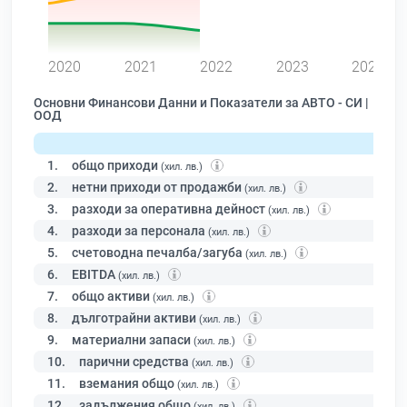
0
2020
2021
2022
2023
2024
Основни Финансови Данни и Показатели за АВТО - СИ |
ООД
1.
общо приходи
(хил. лв.)
2.
нетни приходи от продажби
(хил. лв.)
3.
разходи за оперативна дейност
(хил. лв.)
4.
разходи за персонала
(хил. лв.)
5.
счетоводна печалба/загуба
(хил. лв.)
6.
EBITDA
(хил. лв.)
7.
общо активи
(хил. лв.)
8.
дълготрайни активи
(хил. лв.)
9.
материални запаси
(хил. лв.)
10.
парични средства
(хил. лв.)
11.
вземания общо
(хил. лв.)
12.
задължения общо
(хил. лв.)