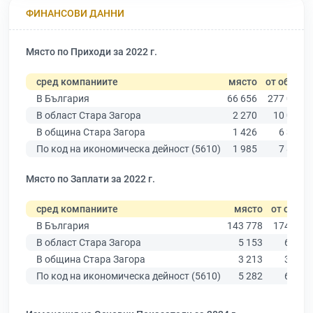
ФИНАНСОВИ ДАННИ
Място по Приходи за 2022 г.
сред компаниите
място
от общо
В България
66 656
277 019
В област Стара Загора
2 270
10 079
В община Стара Загора
1 426
6 309
По код на икономическа дейност (5610)
1 985
7 842
Място по Заплати за 2022 г.
сред компаниите
място
от общо
В България
143 778
174 403
В област Стара Загора
5 153
6 394
В община Стара Загора
3 213
3 960
По код на икономическа дейност (5610)
5 282
6 522