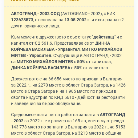
АВТОГРАНД - 2002 ООД
(AVTOGRAND - 2002), с ЕИК
123623573
, е основана на
13.05.2002 г.
и е свързана с 2
други юридически лица.
Към момента дружеството е със статус "
действащ
" и с
капитал от € 2 561,6. Представлява се от
ДИНКА
КОЙЧЕВА ВАСИЛЕВА - Управител
,
МИТКО МИХАЙЛОВ
МИТЕВ - Управител
. Съдружници в АВТОГРАНД - 2002
са
МИТКО МИХАЙЛОВ МИТЕВ
с
50%
от капитала,
ДИНКА КОЙЧЕВА ВАСИЛЕВА
с
50%
от капитала.
Дружеството е на 66 656 място по приходи в България
за 2022 г., на 2270 място в област Стара Загора, на 1426
място в Стара Загора и на 1 985 място по приходи в
своята индустрия по КИД 5610 - Дейност на ресторанти
и заведения за бързо обслужване.
Средномесечната нетна работна заплата в
АВТОГРАНД
- 2002
за 2022 г. е в размер на 165 лв, което му отрежда
143 778 място по заплати в България за 2022 г., на 5153
място в област Стара Загора, на 3213 място в община