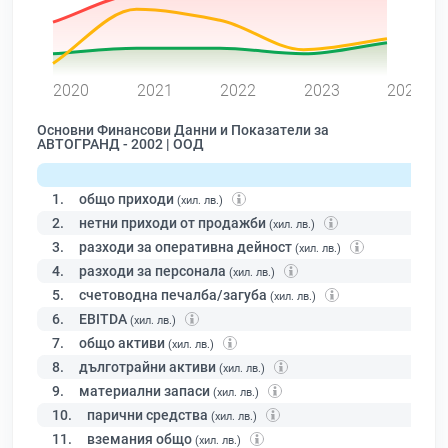
0
2020
2021
2022
2023
2024
Основни Финансови Данни и Показатели за
АВТОГРАНД - 2002 | ООД
1.
общо приходи
(хил. лв.)
2.
нетни приходи от продажби
(хил. лв.)
3.
разходи за оперативна дейност
(хил. лв.)
4.
разходи за персонала
(хил. лв.)
5.
счетоводна печалба/загуба
(хил. лв.)
6.
EBITDA
(хил. лв.)
7.
общо активи
(хил. лв.)
8.
дълготрайни активи
(хил. лв.)
9.
материални запаси
(хил. лв.)
10.
парични средства
(хил. лв.)
11.
вземания общо
(хил. лв.)