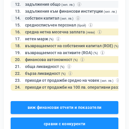
12.
задължения общо
(хил. лв.)
13.
задължения към финансови институции
(хил. лв.)
14.
собствен капитал
(хил. лв.)
15.
средносписъчен персонал
(брой)
16.
средна нетна месечна заплата
(лева)
17.
нетен марж
(%)
18.
възвращаемост на собствения капитал (ROE)
(%)
19.
възвращаемост на активите (ROA)
(%)
20.
финансова автономност
(%)
21.
обща ликвидност
(%)
22.
бърза ликвидност
(%)
23.
приходи от продажби средно на човек
(хил. лв.)
24.
приходи от продажби на 100 лв. оперативни разходи
виж финансови отчети и показатели
сравни с конкуренти