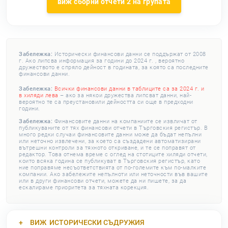
виж сборни отчети 2 на групата
Забележка:
Исторически финансови данни се поддържат от 2008
г. Ако липсва информация за години до 2024 г. , вероятно
дружеството е спряло дейност в годината, за която са последните
финансови данни.
Забележка:
Всички финансови данни в таблиците са за 2024 г. и
в хиляди лева
– ако за някои дружества липсват данни, най-
вероятно те са преустановили дейността си още в предходни
години.
Забележка:
Финансовите данни на компаниите се извличат от
публикуваните от тях финансови отчети в Търговския регистър. В
много редки случаи финансовите данни може да бъдат непълни
или неточно извлечени, за което са създадени автоматизирани
вътрешни контроли за тяхното откриване, и те се поправят от
редактор. Това отнема време с оглед на стотиците хиляди отчети,
които всяка година се публикуват в Търговския регистър, като
ние поправяме несъответствията от по-големите към по-малките
компании. Ако забележите непълноти или неточности във вашите
или в други финансови отчети, можете да ни пишете, за да
ескалираме приоритета за тяхната корекция.
ВИЖ
ИСТОРИЧЕСКИ СЪДРУЖИЯ