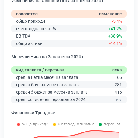
Изменения на Основни Показатели за 2024 г.
показател
изменение
общо приходи
-5,4%
счетоводна печалба
+41,2%
EBITDA
+38,9%
общо активи
-14,1%
Месечни Нива на Заплати за 2024 г.
вид заплата / персонал
лева
средна нетна месечна заплата
165
средна брутна месечна заплата
281
среден бюджет за месечна заплата
416
средносписъчен персонал за 2024 г.
Финансови Трендове
общо приходи
счетоводна печалба
персонал