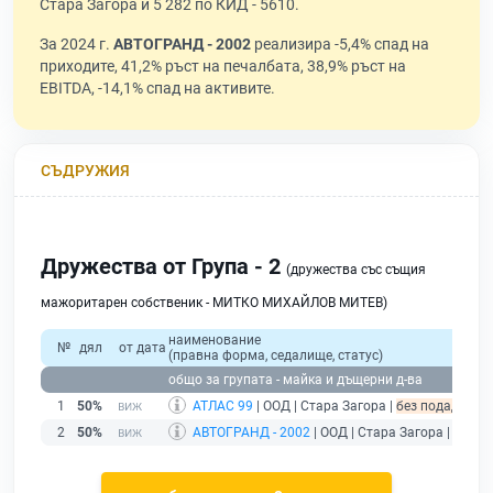
Стара Загора и 5 282 по КИД - 5610.
За 2024 г.
АВТОГРАНД - 2002
реализира -5,4% спад на
приходите, 41,2% ръст на печалбата, 38,9% ръст на
EBITDA, -14,1% спад на активите.
СЪДРУЖИЯ
Дружества от Група - 2
(дружества със същия
мажоритарен собственик - МИТКО МИХАЙЛОВ МИТЕВ)
наименование
№
дял
от дата
(правна форма, седалище, статус)
общо за групата - майка и дъщерни д-ва
1
50%
АТЛАС 99
| ООД | Стара Загора |
без подаден фи
2
50%
АВТОГРАНД - 2002
| ООД | Стара Загора |
дейст