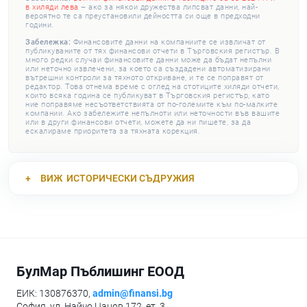
в хиляди лева
– ако за някои дружества липсват данни, най-
вероятно те са преустановили дейността си още в предходни
години.
Забележка:
Финансовите данни на компаниите се извличат от
публикуваните от тях финансови отчети в Търговския регистър. В
много редки случаи финансовите данни може да бъдат непълни
или неточно извлечени, за което са създадени автоматизирани
вътрешни контроли за тяхното откриване, и те се поправят от
редактор. Това отнема време с оглед на стотиците хиляди отчети,
които всяка година се публикуват в Търговския регистър, като
ние поправяме несъответствията от по-големите към по-малките
компании. Ако забележите непълноти или неточности във вашите
или в други финансови отчети, можете да ни пишете, за да
ескалираме приоритета за тяхната корекция.
ВИЖ
ИСТОРИЧЕСКИ СЪДРУЖИЯ
БулМар Пъблишинг ЕООД
ЕИК: 130876370,
admin@finansi.bg
София, ул. Найчо Цанов 172, ет. 3