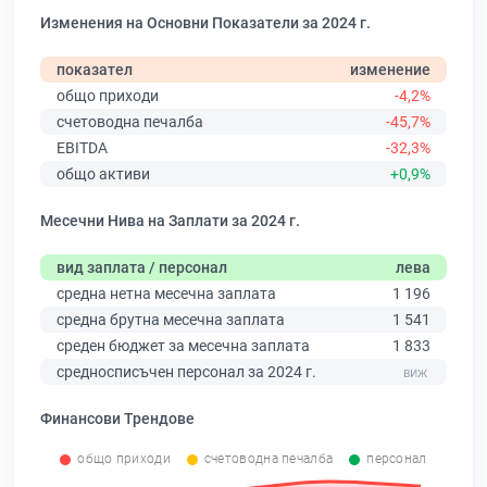
Изменения на Основни Показатели за 2024 г.
показател
изменение
общо приходи
-4,2%
счетоводна печалба
-45,7%
EBITDA
-32,3%
общо активи
+0,9%
Месечни Нива на Заплати за 2024 г.
вид заплата / персонал
лева
средна нетна месечна заплата
1 196
средна брутна месечна заплата
1 541
среден бюджет за месечна заплата
1 833
средносписъчен персонал за 2024 г.
Финансови Трендове
общо приходи
счетоводна печалба
персонал