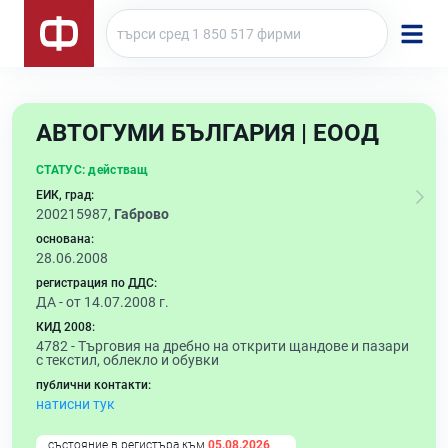
АВТОГУМИ БЪЛГАРИЯ | ЕООД
СТАТУС:
действащ
ЕИК, град:
200215987,
Габрово
основана:
28.06.2008
регистрация по ДДС:
ДА - от 14.07.2008 г.
КИД 2008:
4782 -
Търговия на дребно на открити щандове и пазари
с текстил, облекло и обувки
публични контакти:
натисни тук
състояние в регистъра към
05.08.2026