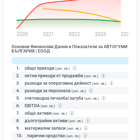
0
2020
2021
2022
2023
2024
Основни Финансови Данни и Показатели за АВТОГУМИ
БЪЛГАРИЯ | ЕООД
1.
общо приходи
(хил. лв.)
2.
нетни приходи от продажби
(хил. лв.)
3.
разходи за оперативна дейност
(хил. лв.)
4.
разходи за персонала
(хил. лв.)
5.
счетоводна печалба/загуба
(хил. лв.)
6.
EBITDA
(хил. лв.)
7.
общо активи
(хил. лв.)
8.
дълготрайни активи
(хил. лв.)
9.
материални запаси
(хил. лв.)
10.
парични средства
(хил. лв.)