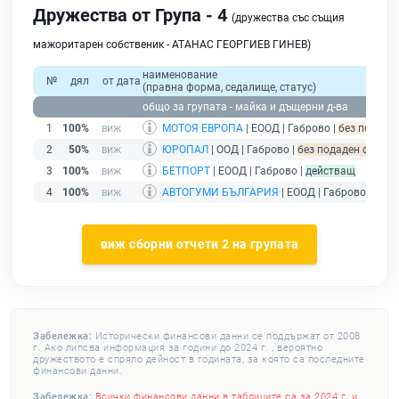
Дружества от Група - 4
(дружества със същия
мажоритарен собственик - АТАНАС ГЕОРГИЕВ ГИНЕВ)
наименование
№
дял
от дата
(правна форма, седалище, статус)
общо за групата - майка и дъщерни д-ва
1
100%
МОТОЯ ЕВРОПА
| ЕООД | Габрово |
без подаден
2
50%
ЮРОПАЛ
| ООД | Габрово |
без подаден финанс
3
100%
БЕТПОРТ
| ЕООД | Габрово |
действащ
4
100%
АВТОГУМИ БЪЛГАРИЯ
| ЕООД | Габрово |
дейс
виж сборни отчети 2 на групата
Забележка:
Исторически финансови данни се поддържат от 2008
г. Ако липсва информация за години до 2024 г. , вероятно
дружеството е спряло дейност в годината, за която са последните
финансови данни.
Забележка:
Всички финансови данни в таблиците са за 2024 г. и