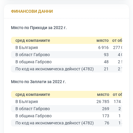
ФИНАНСОВИ ДАННИ
Място по Приходи за 2022 г.
сред компаниите
място
от общо
В България
6 916
277 019
В област Габрово
93
4 019
В община Габрово
48
2 540
По код на икономическа дейност (4782)
21
2 142
Място по Заплати за 2022 г.
сред компаниите
място
от общо
В България
26 785
174 403
В област Габрово
269
2 514
В община Габрово
173
1 572
По код на икономическа дейност (4782)
76
1 430