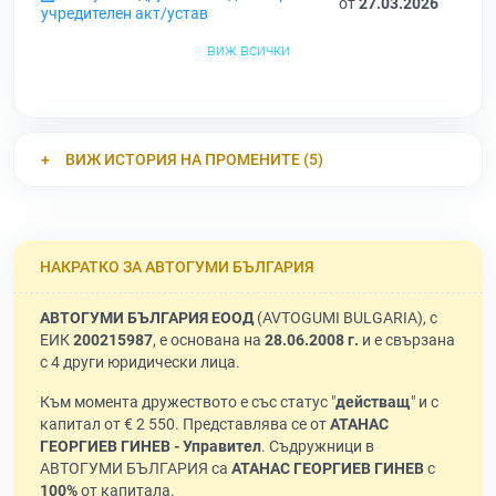
от
27.03.2026
учредителен акт/устав
виж всички
ВИЖ ИСТОРИЯ НА ПРОМЕНИТЕ (5)
НАКРАТКО ЗА АВТОГУМИ БЪЛГАРИЯ
АВТОГУМИ БЪЛГАРИЯ ЕООД
(AVTOGUMI BULGARIA), с
ЕИК
200215987
, е основана на
28.06.2008 г.
и е свързана
с 4 други юридически лица.
Към момента дружеството е със статус "
действащ
" и с
капитал от € 2 550. Представлява се от
АТАНАС
ГЕОРГИЕВ ГИНЕВ - Управител
. Съдружници в
АВТОГУМИ БЪЛГАРИЯ са
АТАНАС ГЕОРГИЕВ ГИНЕВ
с
100%
от капитала.