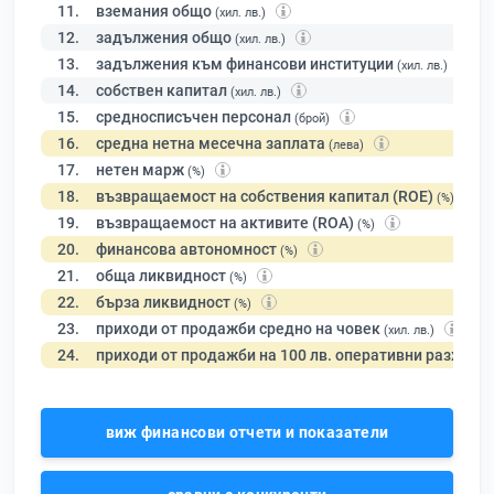
11.
вземания общо
(хил. лв.)
12.
задължения общо
(хил. лв.)
13.
задължения към финансови институции
(хил. лв.)
14.
собствен капитал
(хил. лв.)
15.
средносписъчен персонал
(брой)
16.
средна нетна месечна заплата
(лева)
17.
нетен марж
(%)
18.
възвращаемост на собствения капитал (ROE)
(%)
19.
възвращаемост на активите (ROA)
(%)
20.
финансова автономност
(%)
21.
обща ликвидност
(%)
22.
бърза ликвидност
(%)
23.
приходи от продажби средно на човек
(хил. лв.)
24.
приходи от продажби на 100 лв. оперативни разходи
виж финансови отчети и показатели