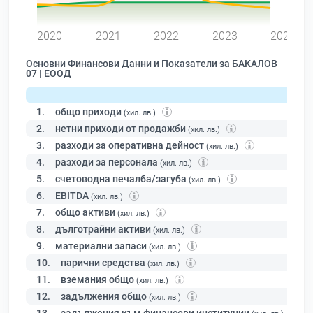
0
2020
2021
2022
2023
2024
Основни Финансови Данни и Показатели за БАКАЛОВ
07 | ЕООД
1.
общо приходи
(хил. лв.)
2.
нетни приходи от продажби
(хил. лв.)
3.
разходи за оперативна дейност
(хил. лв.)
4.
разходи за персонала
(хил. лв.)
5.
счетоводна печалба/загуба
(хил. лв.)
6.
EBITDA
(хил. лв.)
7.
общо активи
(хил. лв.)
8.
дълготрайни активи
(хил. лв.)
9.
материални запаси
(хил. лв.)
10.
парични средства
(хил. лв.)
11.
вземания общо
(хил. лв.)
12.
задължения общо
(хил. лв.)