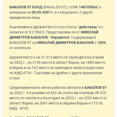
БАКАЛОВ 07 ЕООД
(BAKALOV 07), с ЕИК
148105663
, е
основана на
09.05.2007 г.
и е свързана с 3 други
юридически лица.
Към момента дружеството е със статус "
действащ
" и с
капитал от € 2 556,5. Представлява се от
НИКОЛАЙ
ДИМИТРОВ БАКАЛОВ - Управител
. Съдружници в
БАКАЛОВ 07 са
НИКОЛАЙ ДИМИТРОВ БАКАЛОВ
с
100%
от капитала.
Дружеството е на 31 613 място по приходи в България
за 2022 г., на 2196 място в област Варна, на 1889 място
в Варна и на 162 място по приходи в своята индустрия
по КИД 4729 - Търговия на дребно с други хранителни
стоки .
Средномесечната нетна работна заплата в
БАКАЛОВ 07
за 2022 г. е в размер на 833 лв, което му отрежда 49 223
място по заплати в България за 2022 г., на 3293 място в
област Варна, на 2941 място в община Варна и 115 по
КИД - 4729.