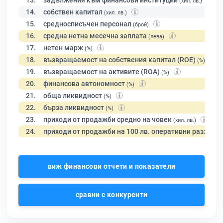
13.
задължения към финансови институции
(хил. лв.)
14.
собствен капитал
(хил. лв.)
15.
средносписъчен персонал
(брой)
16.
средна нетна месечна заплата
(лева)
17.
нетен марж
(%)
18.
възвращаемост на собствения капитал (ROE)
(%)
19.
възвращаемост на активите (ROA)
(%)
20.
финансова автономност
(%)
21.
обща ликвидност
(%)
22.
бърза ликвидност
(%)
23.
приходи от продажби средно на човек
(хил. лв.)
24.
приходи от продажби на 100 лв. оперативни разходи
виж финансови отчети и показатели
сравни с конкуренти