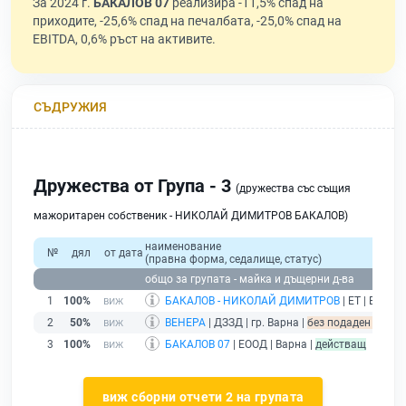
За 2024 г.
БАКАЛОВ 07
реализира -11,5% спад на
приходите, -25,6% спад на печалбата, -25,0% спад на
EBITDA, 0,6% ръст на активите.
СЪДРУЖИЯ
Дружества от Група - 3
(дружества със същия
мажоритарен собственик - НИКОЛАЙ ДИМИТРОВ БАКАЛОВ)
наименование
№
дял
от дата
(правна форма, седалище, статус)
общо за групата - майка и дъщерни д-ва
1
100%
БАКАЛОВ - НИКОЛАЙ ДИМИТРОВ
| ЕТ | Варна 
2
50%
ВЕНЕРА
| ДЗЗД | гр. Варна |
без подаден финанс
3
100%
БАКАЛОВ 07
| ЕООД | Варна |
действащ
виж сборни отчети 2 на групата