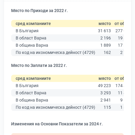
Място по Приходи за 2022 г.
сред компаниите
място
от общо
В България
31 613
277 019
В област Варна
2 196
19 882
В община Варна
1 889
17 349
По код на икономическа дейност (4729)
162
2 714
Място по Заплати за 2022 г.
сред компаниите
място
от общо
В България
49 223
174 403
В област Варна
3 293
11 437
В община Варна
2 941
9 876
По код на икономическа дейност (4729)
115
1 823
Изменения на Основни Показатели за 2024 г.