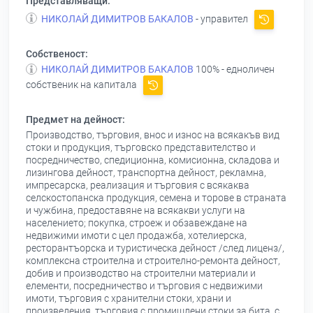
Представляващи:
НИКОЛАЙ ДИМИТРОВ БАКАЛОВ
- управител
Собственост:
НИКОЛАЙ ДИМИТРОВ БАКАЛОВ
100% - едноличен
собственик на капитала
Предмет на дейност:
Производство, търговия, внос и износ на всякакъв вид
стоки и продукция, търговско представителство и
посредничество, спедиционна, комисионна, складова и
лизингова дейност, транспортна дейност, рекламна,
импресарска, реализация и търговия с всякаква
селскостопанска продукция, семена и торове в страната
и чужбина, предоставяне на всякакви услуги на
населението; покупка, строеж и обзавеждане на
недвижими имоти с цел продажба, хотелиерска,
ресторантъорска и туристическа дейност /след лиценз/,
комплексна строителна и строително-ремонта дейност,
добив и производство на строителни материали и
елементи, посредничество и търговия с недвижими
имоти, търговия с хранителни стоки, храни и
произведения, търговия с промишлени стоки за бита, с