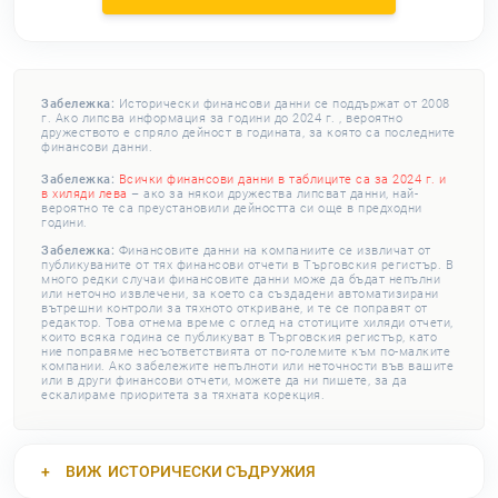
Забележка:
Исторически финансови данни се поддържат от 2008
г. Ако липсва информация за години до 2024 г. , вероятно
дружеството е спряло дейност в годината, за която са последните
финансови данни.
Забележка:
Всички финансови данни в таблиците са за 2024 г. и
в хиляди лева
– ако за някои дружества липсват данни, най-
вероятно те са преустановили дейността си още в предходни
години.
Забележка:
Финансовите данни на компаниите се извличат от
публикуваните от тях финансови отчети в Търговския регистър. В
много редки случаи финансовите данни може да бъдат непълни
или неточно извлечени, за което са създадени автоматизирани
вътрешни контроли за тяхното откриване, и те се поправят от
редактор. Това отнема време с оглед на стотиците хиляди отчети,
които всяка година се публикуват в Търговския регистър, като
ние поправяме несъответствията от по-големите към по-малките
компании. Ако забележите непълноти или неточности във вашите
или в други финансови отчети, можете да ни пишете, за да
ескалираме приоритета за тяхната корекция.
ВИЖ
ИСТОРИЧЕСКИ СЪДРУЖИЯ