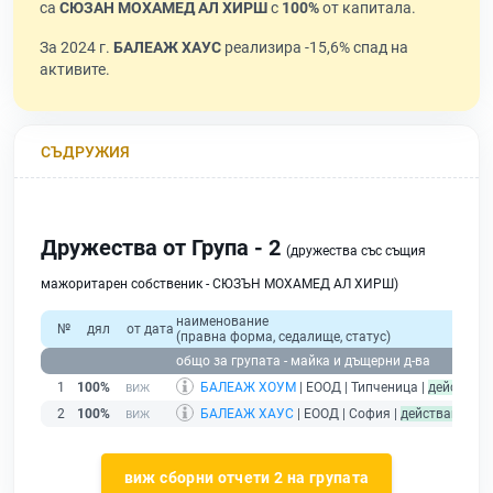
са
СЮЗАН МОХАМЕД АЛ ХИРШ
с
100%
от капитала.
За 2024 г.
БАЛЕАЖ ХАУС
реализира -15,6% спад на
активите.
СЪДРУЖИЯ
Дружества от Група - 2
(дружества със същия
мажоритарен собственик - СЮЗЪН МОХАМЕД АЛ ХИРШ)
наименование
№
дял
от дата
(правна форма, седалище, статус)
п
общо за групата - майка и дъщерни д-ва
1
100%
БАЛЕАЖ ХОУМ
| ЕООД | Типченица |
действащ
2
100%
БАЛЕАЖ ХАУС
| ЕООД | София |
действащ
виж сборни отчети 2 на групата