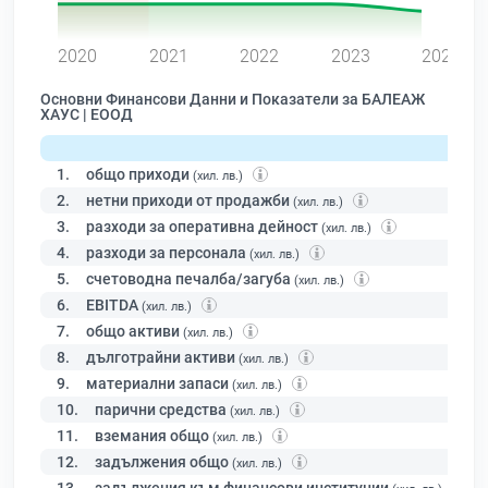
0
2020
2021
2022
2023
2024
Основни Финансови Данни и Показатели за БАЛЕАЖ
ХАУС | ЕООД
1.
общо приходи
(хил. лв.)
2.
нетни приходи от продажби
(хил. лв.)
3.
разходи за оперативна дейност
(хил. лв.)
4.
разходи за персонала
(хил. лв.)
5.
счетоводна печалба/загуба
(хил. лв.)
6.
EBITDA
(хил. лв.)
7.
общо активи
(хил. лв.)
8.
дълготрайни активи
(хил. лв.)
9.
материални запаси
(хил. лв.)
10.
парични средства
(хил. лв.)
11.
вземания общо
(хил. лв.)
12.
задължения общо
(хил. лв.)