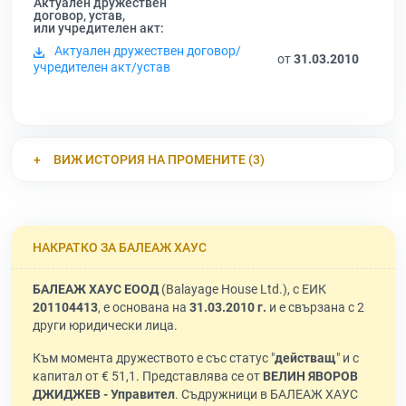
Актуален дружествен
договор, устав,
или учредителен акт:
Актуален дружествен договор/
от
31.03.2010
учредителен акт/устав
ВИЖ ИСТОРИЯ НА ПРОМЕНИТЕ (3)
НАКРАТКО ЗА БАЛЕАЖ ХАУС
БАЛЕАЖ ХАУС ЕООД
(Balayage House Ltd.), с ЕИК
201104413
, е основана на
31.03.2010 г.
и е свързана с 2
други юридически лица.
Към момента дружеството е със статус "
действащ
" и с
капитал от € 51,1. Представлява се от
ВЕЛИН ЯВОРОВ
ДЖИДЖЕВ - Управител
. Съдружници в БАЛЕАЖ ХАУС