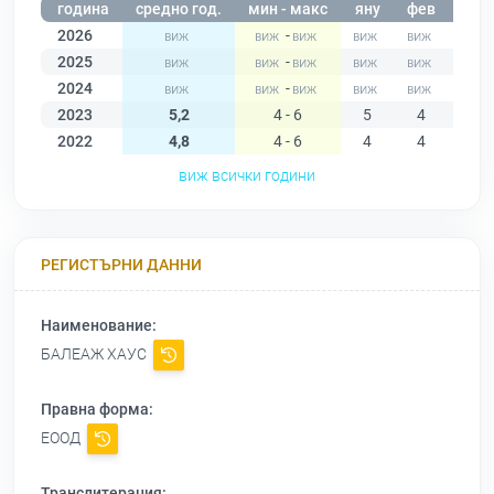
година
средно год.
мин - макс
яну
фев
мар
2026
-
2025
-
2024
-
2023
5,2
4 - 6
5
4
6
2022
4,8
4 - 6
4
4
5
виж всички години
РЕГИСТЪРНИ ДАННИ
Наименование:
БАЛЕАЖ ХАУС
Правна форма:
ЕООД
Транслитерация: