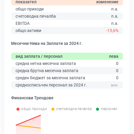
показател
изменение
общо приходи
n.a.
счетоводна печалба
n.a.
EBITDA
n.a.
общо активи
-15,6%
Месечни Нива на Заплати за 2024 г.
вид заплата / персонал
лева
средна нетна месечна заплата
0
средна брутна месечна заплата
0
среден бюджет за месечна заплата
0
средносписъчен персонал за 2024 г.
Финансови Трендове
общо приходи
счетоводна печалба
персонал