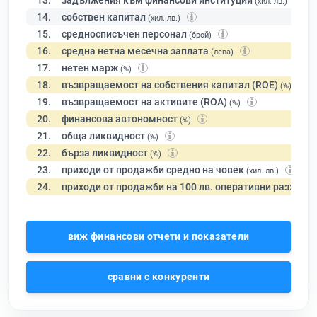
13.
задължения към финансови институции
(хил. лв.)
14.
собствен капитал
(хил. лв.)
15.
средносписъчен персонал
(брой)
16.
средна нетна месечна заплата
(лева)
17.
нетен марж
(%)
18.
възвращаемост на собствения капитал (ROE)
(%)
19.
възвращаемост на активите (ROA)
(%)
20.
финансова автономност
(%)
21.
обща ликвидност
(%)
22.
бърза ликвидност
(%)
23.
приходи от продажби средно на човек
(хил. лв.)
24.
приходи от продажби на 100 лв. оперативни разходи
виж финансови отчети и показатели
сравни с конкуренти