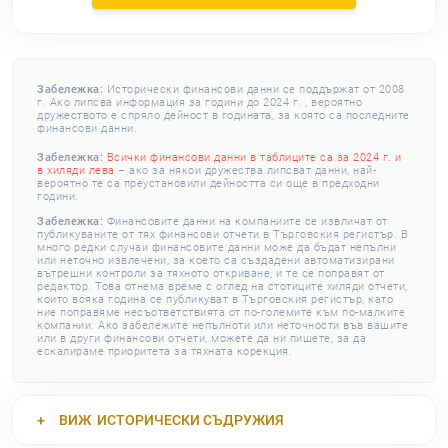
Забележка:
Исторически финансови данни се поддържат от 2008
г. Ако липсва информация за години до 2024 г. , вероятно
дружеството е спряло дейност в годината, за която са последните
финансови данни.
Забележка:
Всички финансови данни в таблиците са за 2024 г. и
в хиляди лева
– ако за някои дружества липсват данни, най-
вероятно те са преустановили дейността си още в предходни
години.
Забележка:
Финансовите данни на компаниите се извличат от
публикуваните от тях финансови отчети в Търговския регистър. В
много редки случаи финансовите данни може да бъдат непълни
или неточно извлечени, за което са създадени автоматизирани
вътрешни контроли за тяхното откриване, и те се поправят от
редактор. Това отнема време с оглед на стотиците хиляди отчети,
които всяка година се публикуват в Търговския регистър, като
ние поправяме несъответствията от по-големите към по-малките
компании. Ако забележите непълноти или неточности във вашите
или в други финансови отчети, можете да ни пишете, за да
ескалираме приоритета за тяхната корекция.
ВИЖ
ИСТОРИЧЕСКИ СЪДРУЖИЯ