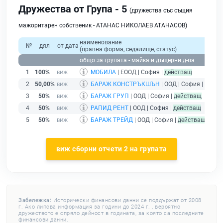
Дружества от Група - 5
(дружества със същия
мажоритарен собственик - АТАНАС НИКОЛАЕВ АТАНАСОВ)
наименование
№
дял
от дата
(правна форма, седалище, статус)
общо за групата - майка и дъщерни д-ва
1
100%
МОБИЛА
| ЕООД | София |
действащ
2
50,00%
БАРАЖ КОНСТРЪКШЪН
| ООД | София |
дейст
3
50%
БАРАЖ ГРУП
| ООД | София |
действащ
4
50%
РАПИД РЕНТ
| ООД | София |
действащ
5
50%
БАРАЖ ТРЕЙД
| ООД | София |
действащ
виж сборни отчети 2 на групата
Забележка:
Исторически финансови данни се поддържат от 2008
г. Ако липсва информация за години до 2024 г. , вероятно
дружеството е спряло дейност в годината, за която са последните
финансови данни.