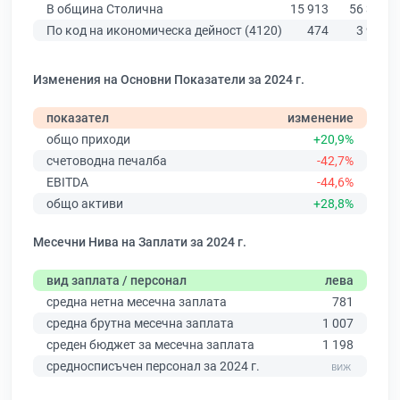
В община Столична
15 913
56 378
По код на икономическа дейност (4120)
474
3 927
Изменения на Основни Показатели за 2024 г.
показател
изменение
общо приходи
+20,9%
счетоводна печалба
-42,7%
EBITDA
-44,6%
общо активи
+28,8%
Месечни Нива на Заплати за 2024 г.
вид заплата / персонал
лева
средна нетна месечна заплата
781
средна брутна месечна заплата
1 007
среден бюджет за месечна заплата
1 198
средносписъчен персонал за 2024 г.