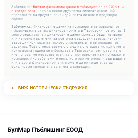
Забележка:
Всички финансови данни в таблиците са за 2024 г. и
в хиляди лева
– ако за някои дружества липсват данни, най-
вероятно те са преустановили дейността си още в предходни
години.
Забележка:
Финансовите данни на компаниите се извличат от
публикуваните от тях финансови отчети в Търговския регистър. В
много редки случаи финансовите данни може да бъдат непълни
или неточно извлечени, за което са създадени автоматизирани
вътрешни контроли за тяхното откриване, и те се поправят от
редактор. Това отнема време с оглед на стотиците хиляди отчети,
които всяка година се публикуват в Търговския регистър, като
ние поправяме несъответствията от по-големите към по-малките
компании. Ако забележите непълноти или неточности във вашите
или в други финансови отчети, можете да ни пишете, за да
ескалираме приоритета за тяхната корекция.
ВИЖ
ИСТОРИЧЕСКИ СЪДРУЖИЯ
БулМар Пъблишинг ЕООД