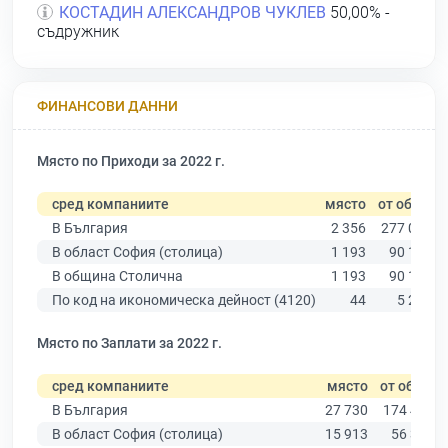
КОСТАДИН АЛЕКСАНДРОВ ЧУКЛЕВ
50,00% -
съдружник
ФИНАНСОВИ ДАННИ
Място по Приходи за 2022 г.
сред компаниите
място
от общо
В България
2 356
277 019
В област София (столица)
1 193
90 178
В община Столична
1 193
90 178
По код на икономическа дейност (4120)
44
5 291
Място по Заплати за 2022 г.
сред компаниите
място
от общо
В България
27 730
174 403
В област София (столица)
15 913
56 378