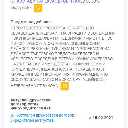
КОСТАДИН АЛЕКСАНДРОВ ЧУКЛЕВ
50,00% -
съдружник
Предмет на дейност:
СТРОИТЕЛСТВО, ПРОЕКТИРАНЕ, ВЪТРЕШНО
ОБЗАВЕЖДАНЕ И ДИЗАЙН НА СГРАДИ И СЪОРЪЖЕНИЯ,
ПОКУПКО-ПРОДАЖБА НА НЕДВИЖИМИ ИМОТИ, ВНОС,
ИЗНОС, ПРЕВОЗНА, СКЛАДОВА, СПЕДИЦИОННА
ДЕЙНОСТ, РЕКЛАМА, ТУРИЗЪМ И ТУРОПЕРАТОРСКА
ДЕЙНОСТ, ТЪРГОВСКО ПРЕДСТАВИТЕЛСТВО И
АГЕНТСТВО, ПОСРЕДНИЧЕСТВО И КОМИСИОНЕРСТВО
НА БЪЛГАРСКИ И ЧУЖДЕСТРАННИ ФИЗИЧЕСКИ И
ЮРИДИЧЕСКИ ЛИЦА, КОНСУЛТАНТСКА ДЕЙНОСТ,
МАРКЕТИНГОВИ ПРОУЧВАНИЯ, ИНФОРМАЦИОННО
ОБСЛУЖАВАНЕ, КАКТО И ВСЯКА ДРУГА ДЕЙНОСТ,
НЕЗБРАНЕНА ОТ ЗАКОНА.
Актуален дружествен
договор, устав,
или учредителен акт:
Актуален дружествен договор/
от
15.02.2021
учредителен акт/устав