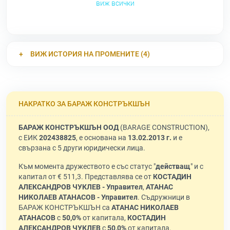
виж всички
ВИЖ ИСТОРИЯ НА ПРОМЕНИТЕ (4)
НАКРАТКО ЗА БАРАЖ КОНСТРЪКШЪН
БАРАЖ КОНСТРЪКШЪН ООД
(BARAGE CONSTRUCTION),
с ЕИК
202438825
, е основана на
13.02.2013 г.
и е
свързана с 5 други юридически лица.
Към момента дружеството е със статус "
действащ
" и с
капитал от € 511,3. Представлява се от
КОСТАДИН
АЛЕКСАНДРОВ ЧУКЛЕВ - Управител
,
АТАНАС
НИКОЛАЕВ АТАНАСОВ - Управител
. Съдружници в
БАРАЖ КОНСТРЪКШЪН са
АТАНАС НИКОЛАЕВ
АТАНАСОВ
с
50,0%
от капитала,
КОСТАДИН
АЛЕКСАНДРОВ ЧУКЛЕВ
с
50,0%
от капитала.