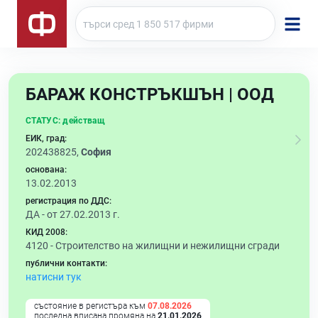
БАРАЖ КОНСТРЪКШЪН | ООД
СТАТУС:
действащ
ЕИК, град:
202438825,
София
основана:
13.02.2013
регистрация по ДДС:
ДА - от 27.02.2013 г.
КИД 2008:
4120 -
Строителство на жилищни и нежилищни сгради
публични контакти:
натисни тук
състояние в регистъра към
07.08.2026
последна вписана промяна на
21.01.2026