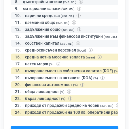
8.
дълготрайни активи
(хил. лв.)
9.
материални запаси
(хил. лв.)
10.
парични средства
(хил. лв.)
11.
вземания общо
(хил. лв.)
12.
задължения общо
(хил. лв.)
13.
задължения към финансови институции
(хил. лв.)
14.
собствен капитал
(хил. лв.)
15.
средносписъчен персонал
(брой)
16.
средна нетна месечна заплата
(лева)
17.
нетен марж
(%)
18.
възвращаемост на собствения капитал (ROE)
(%)
19.
възвращаемост на активите (ROA)
(%)
20.
финансова автономност
(%)
21.
обща ликвидност
(%)
22.
бърза ликвидност
(%)
23.
приходи от продажби средно на човек
(хил. лв.)
24.
приходи от продажби на 100 лв. оперативни разходи