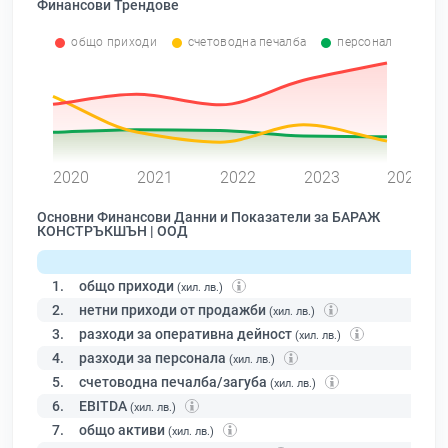
Финансови Трендове
общо приходи
счетоводна печалба
персонал
0
2020
2021
2022
2023
2024
Основни Финансови Данни и Показатели за БАРАЖ
КОНСТРЪКШЪН | ООД
1.
общо приходи
(хил. лв.)
2.
нетни приходи от продажби
(хил. лв.)
3.
разходи за оперативна дейност
(хил. лв.)
4.
разходи за персонала
(хил. лв.)
5.
счетоводна печалба/загуба
(хил. лв.)
6.
EBITDA
(хил. лв.)
7.
общо активи
(хил. лв.)