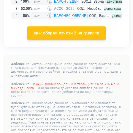
2
100%
БАРОН ЛЕДЕР
| ЕООД | Варна |
действащ
3
52,00%
АСОС - 2025
| ООД | Несебър |
действащ
4
50%
БАРОНЕС ЮВЕЛИР
| ООД | Варна |
действащ
виж сборни отчети 2 на групата
Забележка:
Исторически финансови данни се поддържат от 2008
г. Ако липсва информация за години до 2024 г. , вероятно
дружеството е спряло дейност в годината, за която са последните
финансови данни.
Забележка:
Всички финансови данни в таблиците са за 2024 г. и
в хиляди лева
– ако за някои дружества липсват данни, най-
вероятно те са преустановили дейността си още в предходни
години.
Забележка:
Финансовите данни на компаниите се извличат от
публикуваните от тях финансови отчети в Търговския регистър. В
много редки случаи финансовите данни може да бъдат непълни
или неточно извлечени, за което са създадени автоматизирани
вътрешни контроли за тяхното откриване, и те се поправят от
редактор. Това отнема време с оглед на стотиците хиляди отчети,
които всяка година се публикуват в Търговския регистър, като
ние поправяме несъответствията от по-големите към по-малките