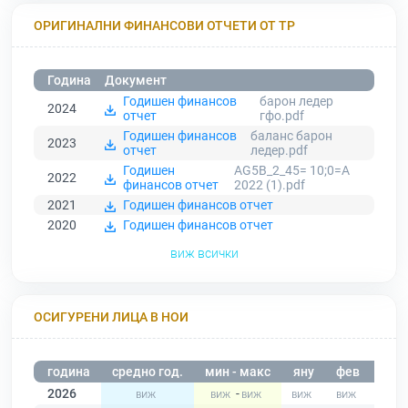
ОРИГИНАЛНИ ФИНАНСОВИ ОТЧЕТИ ОТ ТР
Година
Документ
Годишен финансов
барон ледер
2024
отчет
гфо.pdf
Годишен финансов
баланс барон
2023
отчет
ледер.pdf
Годишен
AG5B_2_45= 10;0=A
2022
финансов отчет
2022 (1).pdf
2021
Годишен финансов отчет
2020
Годишен финансов отчет
виж всички
ОСИГУРЕНИ ЛИЦА В НОИ
година
средно год.
мин - макс
яну
фев
мар
2026
-