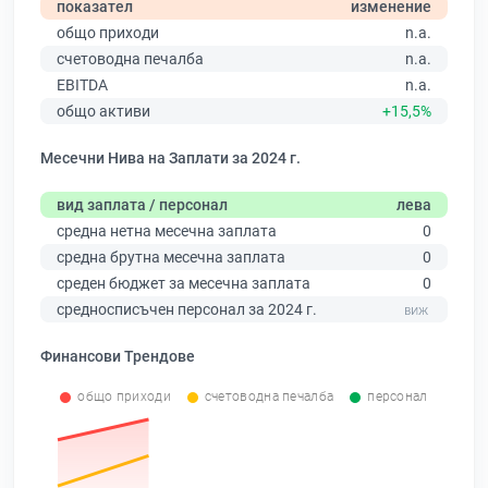
показател
изменение
общо приходи
n.a.
счетоводна печалба
n.a.
EBITDA
n.a.
общо активи
+15,5%
Месечни Нива на Заплати за 2024 г.
вид заплата / персонал
лева
средна нетна месечна заплата
0
средна брутна месечна заплата
0
среден бюджет за месечна заплата
0
средносписъчен персонал за 2024 г.
Финансови Трендове
общо приходи
счетоводна печалба
персонал