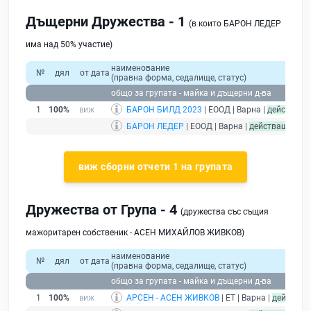
Дъщерни Дружества - 1
(в които БАРОН ЛЕДЕР
има над 50% участие)
наименование
№
дял
от дата
(правна форма, седалище, статус)
общо за групата - майка и дъщерни д-ва
1
100%
БАРОН БИЛД 2023
| ЕООД | Варна |
действащ
БАРОН ЛЕДЕР
| ЕООД | Варна |
действащ
- дру
виж сборни отчети 1 на групата
Дружества от Група - 4
(дружества със същия
мажоритарен собственик - АСЕН МИХАЙЛОВ ЖИВКОВ)
наименование
№
дял
от дата
(правна форма, седалище, статус)
п
общо за групата - майка и дъщерни д-ва
1
100%
АРСЕН - АСЕН ЖИВКОВ
| ЕТ | Варна |
действащ