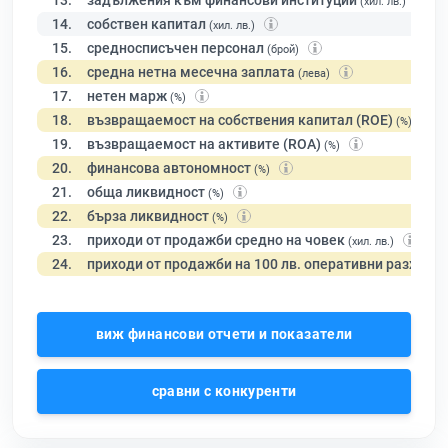
13.
задължения към финансови институции
(хил. лв.)
14.
собствен капитал
(хил. лв.)
15.
средносписъчен персонал
(брой)
16.
средна нетна месечна заплата
(лева)
17.
нетен марж
(%)
18.
възвращаемост на собствения капитал (ROE)
(%)
19.
възвращаемост на активите (ROA)
(%)
20.
финансова автономност
(%)
21.
обща ликвидност
(%)
22.
бърза ликвидност
(%)
23.
приходи от продажби средно на човек
(хил. лв.)
24.
приходи от продажби на 100 лв. оперативни разходи
виж финансови отчети и показатели
сравни с конкуренти