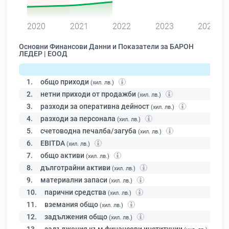
0
2020
2021
2022
2023
2024
Основни Финансови Данни и Показатели за БАРОН
ЛЕДЕР | ЕООД
1.
общо приходи
(хил. лв.)
2.
нетни приходи от продажби
(хил. лв.)
3.
разходи за оперативна дейност
(хил. лв.)
4.
разходи за персонала
(хил. лв.)
5.
счетоводна печалба/загуба
(хил. лв.)
6.
EBITDA
(хил. лв.)
7.
общо активи
(хил. лв.)
8.
дълготрайни активи
(хил. лв.)
9.
материални запаси
(хил. лв.)
10.
парични средства
(хил. лв.)
11.
вземания общо
(хил. лв.)
12.
задължения общо
(хил. лв.)