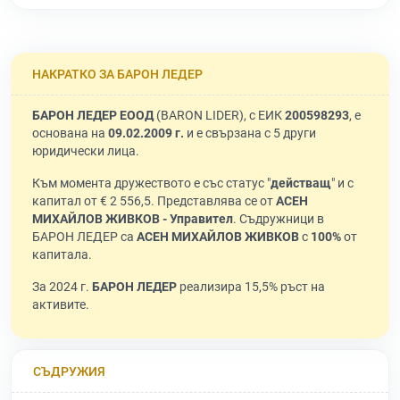
НАКРАТКО ЗА БАРОН ЛЕДЕР
БАРОН ЛЕДЕР ЕООД
(BARON LIDER), с ЕИК
200598293
, е
основана на
09.02.2009 г.
и е свързана с 5 други
юридически лица.
Към момента дружеството е със статус "
действащ
" и с
капитал от € 2 556,5. Представлява се от
АСЕН
МИХАЙЛОВ ЖИВКОВ - Управител
. Съдружници в
БАРОН ЛЕДЕР са
АСЕН МИХАЙЛОВ ЖИВКОВ
с
100%
от
капитала.
За 2024 г.
БАРОН ЛЕДЕР
реализира 15,5% ръст на
активите.
СЪДРУЖИЯ