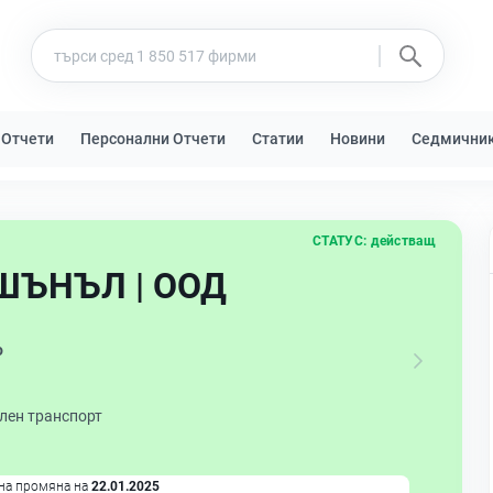
 Отчети
Персонални Отчети
Статии
Новини
Седмични
СТАТУС:
действащ
ШЪНЪЛ | ООД
о
лен транспорт
на промяна на
22.01.2025