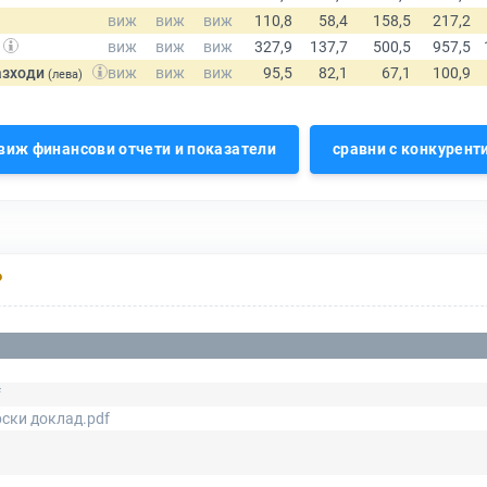
азходи
(лева)
виж финансови отчети и показатели
сравни с конкурент
Р
f
ски доклад.pdf