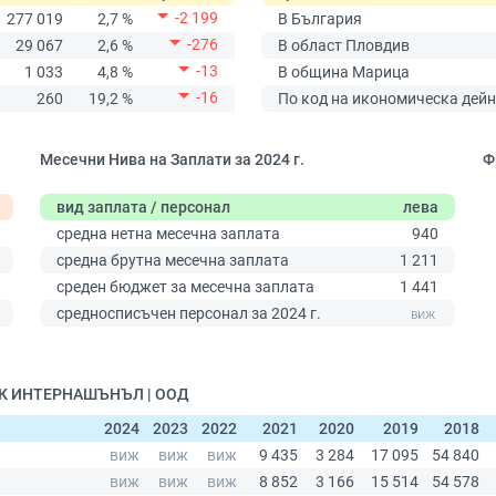
-2 199
277 019
2,7 %
В България
-276
29 067
2,6 %
В област Пловдив
-13
1 033
4,8 %
В община Марица
-16
260
19,2 %
По код на икономическа дейн
Месечни Нива на Заплати за 2024 г.
Ф
вид заплата / персонал
лева
средна нетна месечна заплата
940
средна брутна месечна заплата
1 211
среден бюджет за месечна заплата
1 441
средносписъчен персонал за 2024 г.
0
ИНК ИНТЕРНАШЪНЪЛ | ООД
2024
2023
2022
2021
2020
2019
2018