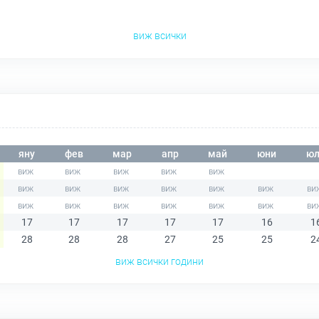
виж всички
яну
фев
мар
апр
май
юни
юл
17
17
17
17
17
16
1
28
28
28
27
25
25
2
виж всички години