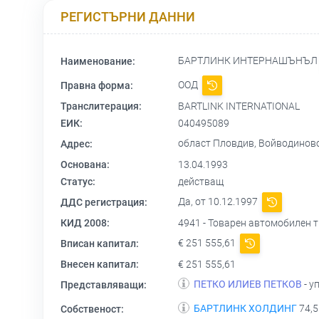
РЕГИСТЪРНИ ДАННИ
БАРТЛИНК ИНТЕРНАШЪНЪ
Наименование:
ООД
Правна форма:
Транслитерация:
BARTLINK INTERNATIONAL
ЕИК:
040495089
област Пловдив, Войводиново 
Адрес:
Основана:
13.04.1993
Статус:
действащ
Да, от 10.12.1997
ДДС регистрация:
КИД 2008:
4941 - Товарен автомобилен 
€ 251 555,61
Вписан капитал:
Внесен капитал:
€ 251 555,61
ПЕТКО ИЛИЕВ ПЕТКОВ
- у
Представляващи:
БАРТЛИНК ХОЛДИНГ
74,5
Собственост: