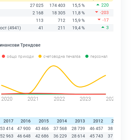
220
27 025
174 403
15,5 %
-203
2 168
18 305
11,8 %
-17
113
712
15,9 %
3
ост (4941)
41
211
19,4 %
инансови Трендове
общо приходи
счетоводна печалба
персонал
2020
2021
2022
2023
2024
2017
2016
2015
2014
2013
2012
2011
2010