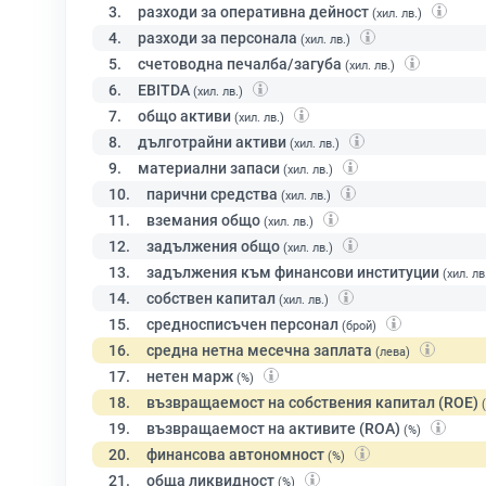
3.
разходи за оперативна дейност
(хил. лв.)
4.
разходи за персонала
(хил. лв.)
5.
счетоводна печалба/загуба
(хил. лв.)
6.
EBITDA
(хил. лв.)
7.
общо активи
(хил. лв.)
8.
дълготрайни активи
(хил. лв.)
9.
материални запаси
(хил. лв.)
10.
парични средства
(хил. лв.)
11.
вземания общо
(хил. лв.)
12.
задължения общо
(хил. лв.)
13.
задължения към финансови институции
(хил. лв
14.
собствен капитал
(хил. лв.)
15.
средносписъчен персонал
(брой)
16.
средна нетна месечна заплата
(лева)
17.
нетен марж
(%)
18.
възвращаемост на собствения капитал (ROE)
19.
възвращаемост на активите (ROA)
(%)
20.
финансова автономност
(%)
21.
обща ликвидност
(%)