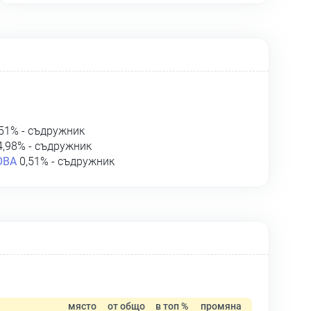
51% - съдружник
,98% - съдружник
ОВА
0,51% - съдружник
място
от общо
в топ %
промяна