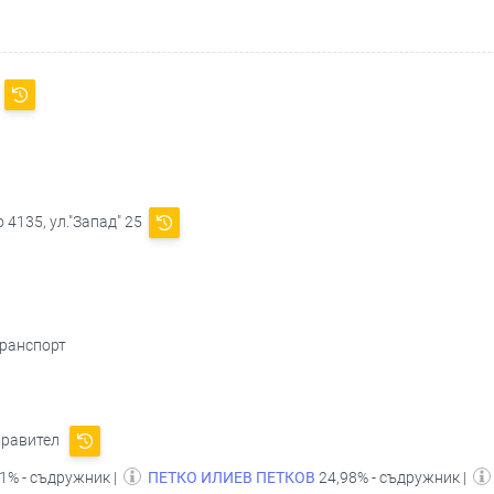
Л
4135, ул."Запад" 25
транспорт
правител
1% - съдружник |
ПЕТКО ИЛИЕВ ПЕТКОВ
24,98% - съдружник |