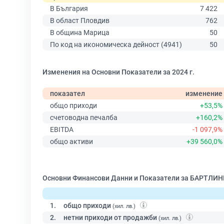
В България
7 422
В област Пловдив
762
В община Марица
50
По код на икономическа дейност (4941)
50
Изменения на Основни Показатели за 2024 г.
показател
изменение
общо приходи
+53,5%
счетоводна печалба
+160,2%
EBITDA
-1 097,9%
общо активи
+39 560,0%
Основни Финансови Данни и Показатели за БАРТЛ
1.
общо приходи
(хил. лв.)
2.
нетни приходи от продажби
(хил. лв.)