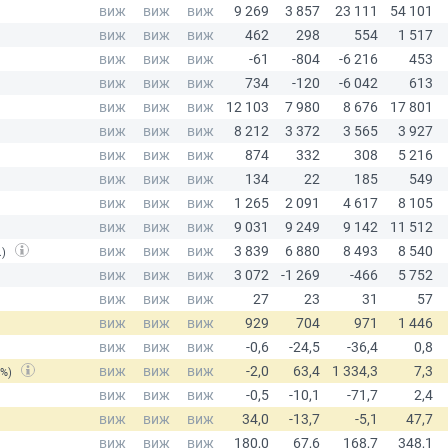
.)
(%)