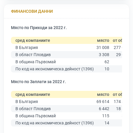
ФИНАНСОВИ ДАННИ
Място по Приходи за 2022 г.
сред компаниите
място
от общо
В България
31 008
277 019
В област Пловдив
3 308
29 067
В община Първомай
62
502
По код на икономическа дейност (1396)
10
32
Място по Заплати за 2022 г.
сред компаниите
място
от общо
В България
69 614
174 403
В област Пловдив
6 442
18 305
В община Първомай
115
306
По код на икономическа дейност (1396)
14
24