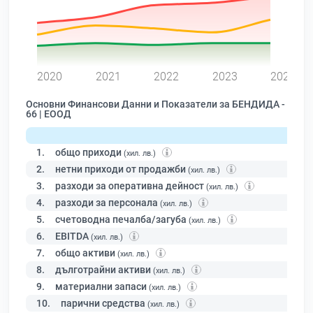
0
2020
2021
2022
2023
2024
Основни Финансови Данни и Показатели за БЕНДИДА -
66 | ЕООД
1.
общо приходи
(хил. лв.)
2.
нетни приходи от продажби
(хил. лв.)
3.
разходи за оперативна дейност
(хил. лв.)
4.
разходи за персонала
(хил. лв.)
5.
счетоводна печалба/загуба
(хил. лв.)
6.
EBITDA
(хил. лв.)
7.
общо активи
(хил. лв.)
8.
дълготрайни активи
(хил. лв.)
9.
материални запаси
(хил. лв.)
10.
парични средства
(хил. лв.)