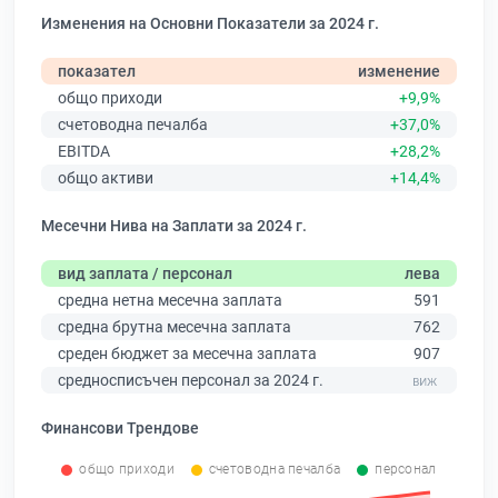
Изменения на Основни Показатели за 2024 г.
показател
изменение
общо приходи
+9,9%
счетоводна печалба
+37,0%
EBITDA
+28,2%
общо активи
+14,4%
Месечни Нива на Заплати за 2024 г.
вид заплата / персонал
лева
средна нетна месечна заплата
591
средна брутна месечна заплата
762
среден бюджет за месечна заплата
907
средносписъчен персонал за 2024 г.
Финансови Трендове
общо приходи
счетоводна печалба
персонал