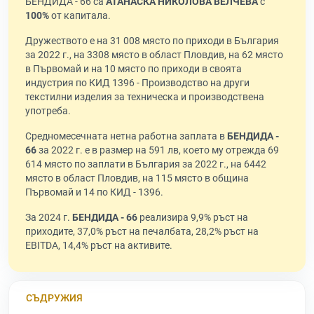
БЕНДИДА - 66 са
АТАНАСКА НИКОЛОВА ВЕЛЧЕВА
с
100%
от капитала.
Дружеството е на 31 008 място по приходи в България
за 2022 г., на 3308 място в област Пловдив, на 62 място
в Първомай и на 10 място по приходи в своята
индустрия по КИД 1396 - Производство на други
текстилни изделия за техническа и производствена
употреба.
Средномесечната нетна работна заплата в
БЕНДИДА -
66
за 2022 г. е в размер на 591 лв, което му отрежда 69
614 място по заплати в България за 2022 г., на 6442
място в област Пловдив, на 115 място в община
Първомай и 14 по КИД - 1396.
За 2024 г.
БЕНДИДА - 66
реализира 9,9% ръст на
приходите, 37,0% ръст на печалбата, 28,2% ръст на
EBITDA, 14,4% ръст на активите.
СЪДРУЖИЯ