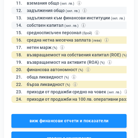
11.
вземания общо
(хил. лв.)
12.
задължения общо
(хил. лв.)
13.
задължения към финансови институции
(хил. лв.)
14.
собствен капитал
(хил. лв.)
15.
средносписъчен персонал
(брой)
16.
средна нетна месечна заплата
(лева)
17.
нетен марж
(%)
18.
възвращаемост на собствения капитал (ROE)
(%)
19.
възвращаемост на активите (ROA)
(%)
20.
финансова автономност
(%)
21.
обща ликвидност
(%)
22.
бърза ликвидност
(%)
23.
приходи от продажби средно на човек
(хил. лв.)
24.
приходи от продажби на 100 лв. оперативни разходи
виж финансови отчети и показатели