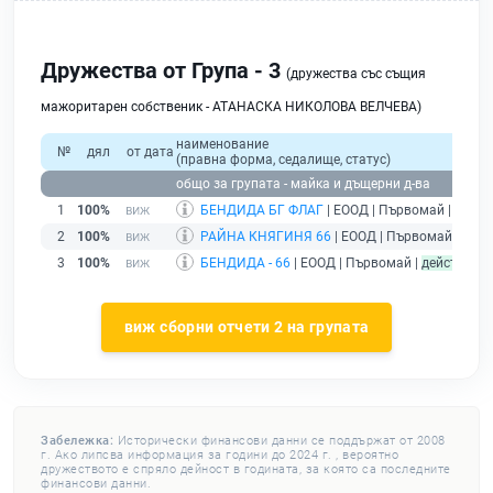
Дружества от Група - 3
(дружества със същия
мажоритарен собственик - АТАНАСКА НИКОЛОВА ВЕЛЧЕВА)
наименование
№
дял
от дата
(правна форма, седалище, статус)
общо за групата - майка и дъщерни д-ва
1
100%
БЕНДИДА БГ ФЛАГ
| ЕООД | Първомай |
дейст
2
100%
РАЙНА КНЯГИНЯ 66
| ЕООД | Първомай |
дейс
3
100%
БЕНДИДА - 66
| ЕООД | Първомай |
действащ
виж сборни отчети 2 на групата
Забележка:
Исторически финансови данни се поддържат от 2008
г. Ако липсва информация за години до 2024 г. , вероятно
дружеството е спряло дейност в годината, за която са последните
финансови данни.