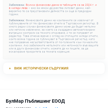
Забележка:
Всички финансови данни в таблиците са за 2024 г. и
в хиляди лева
– ако за някои дружества липсват данни, най-
вероятно те са преустановили дейността си още в предходни
години.
Забележка:
Финансовите данни на компаниите се извличат от
публикуваните от тях финансови отчети в Търговския регистър. В
много редки случаи финансовите данни може да бъдат непълни
или неточно извлечени, за което са създадени автоматизирани
вътрешни контроли за тяхното откриване, и те се поправят от
редактор. Това отнема време с оглед на стотиците хиляди отчети,
които всяка година се публикуват в Търговския регистър, като
ние поправяме несъответствията от по-големите към по-малките
компании. Ако забележите непълноти или неточности във вашите
или в други финансови отчети, можете да ни пишете, за да
ескалираме приоритета за тяхната корекция.
ВИЖ
ИСТОРИЧЕСКИ СЪДРУЖИЯ
БулМар Пъблишинг ЕООД