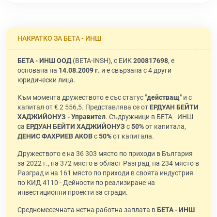
НАКРАТКО ЗА БЕТА - ИНШ
БЕТА - ИНШ ООД
(BETA-INSH), с ЕИК
200817698
, е
основана на
14.08.2009 г.
и е свързана с 4 други
юридически лица.
Към момента дружеството е със статус "
действащ
" и с
капитал от € 2 556,5. Представлява се от
ЕРДУАН БЕЙТИ
ХАДЖИЙОНУЗ - Управител
. Съдружници в БЕТА - ИНШ
са
ЕРДУАН БЕЙТИ ХАДЖИЙОНУЗ
с
50%
от капитала,
ДЕНИС ФАХРИЕВ АКОВ
с
50%
от капитала.
Дружеството е на 36 303 място по приходи в България
за 2022 г., на 372 място в област Разград, на 234 място в
Разград и на 161 място по приходи в своята индустрия
по КИД 4110 - Дейности по реализиране на
инвестиционни проекти за сгради.
Средномесечната нетна работна заплата в
БЕТА - ИНШ