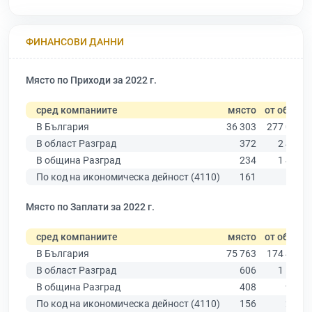
ФИНАНСОВИ ДАННИ
Място по Приходи за 2022 г.
сред компаниите
място
от общо
В България
36 303
277 019
В област Разград
372
2 463
В община Разград
234
1 495
По код на икономическа дейност (4110)
161
568
Място по Заплати за 2022 г.
сред компаниите
място
от общо
В България
75 763
174 403
В област Разград
606
1 553
В община Разград
408
976
По код на икономическа дейност (4110)
156
244