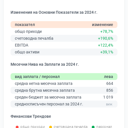
Изменения на Основни Показатели за 2024 г.
показател
изменение
общо приходи
+78,7%
счетоводна печалба
+190,6%
EBITDA
+122,4%
общо активи
+39,1%
Месечни Нива на Заплати за 2024 г.
вид заплата / персонал
лева
средна нетна месечна заплата
664
средна брутна месечна заплата
856
среден бюджет за месечна заплата
1 019
средносписъчен персонал за 2024 г.
Финансови Трендове
общо приходи
счетоводна печалба
персонал