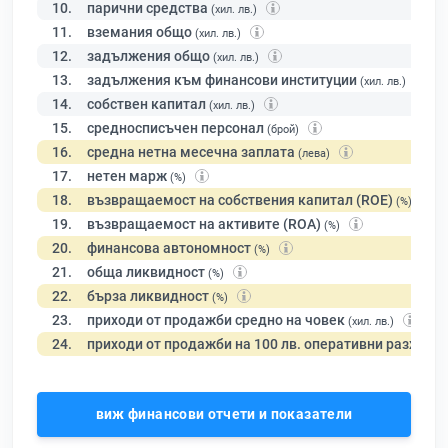
10.
парични средства
(хил. лв.)
11.
вземания общо
(хил. лв.)
12.
задължения общо
(хил. лв.)
13.
задължения към финансови институции
(хил. лв.)
14.
собствен капитал
(хил. лв.)
15.
средносписъчен персонал
(брой)
16.
средна нетна месечна заплата
(лева)
17.
нетен марж
(%)
18.
възвращаемост на собствения капитал (ROE)
(%)
19.
възвращаемост на активите (ROA)
(%)
20.
финансова автономност
(%)
21.
обща ликвидност
(%)
22.
бърза ликвидност
(%)
23.
приходи от продажби средно на човек
(хил. лв.)
24.
приходи от продажби на 100 лв. оперативни разходи
виж финансови отчети и показатели