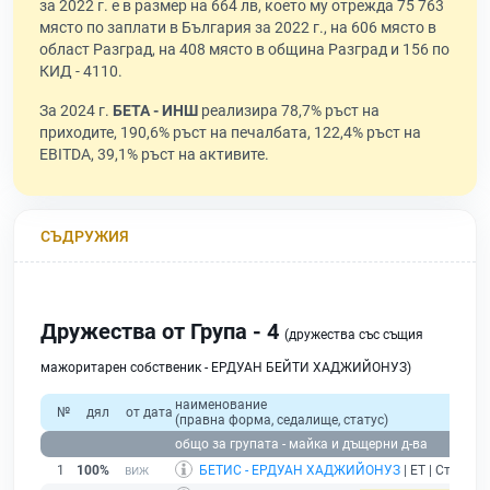
за 2022 г. е в размер на 664 лв, което му отрежда 75 763
място по заплати в България за 2022 г., на 606 място в
област Разград, на 408 място в община Разград и 156 по
КИД - 4110.
За 2024 г.
БЕТА - ИНШ
реализира 78,7% ръст на
приходите, 190,6% ръст на печалбата, 122,4% ръст на
EBITDA, 39,1% ръст на активите.
СЪДРУЖИЯ
Дружества от Група - 4
(дружества със същия
мажоритарен собственик - ЕРДУАН БЕЙТИ ХАДЖИЙОНУЗ)
наименование
№
дял
от дата
(правна форма, седалище, статус)
общо за групата - майка и дъщерни д-ва
1
100%
БЕТИС - ЕРДУАН ХАДЖИЙОНУЗ
| ЕТ | Стражец