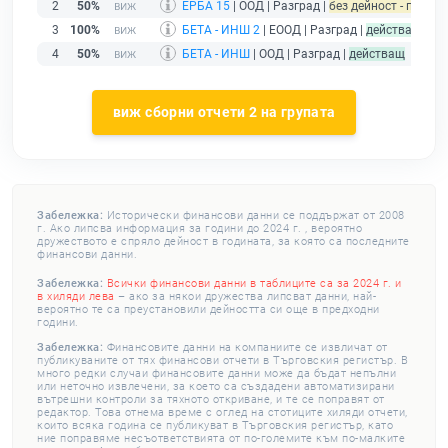
2
50%
ЕРБА 15
| ООД | Разград |
без дейност - подаден
3
100%
БЕТА - ИНШ 2
| ЕООД | Разград |
действащ
4
50%
БЕТА - ИНШ
| ООД | Разград |
действащ
виж сборни отчети 2 на групата
Забележка:
Исторически финансови данни се поддържат от 2008
г. Ако липсва информация за години до 2024 г. , вероятно
дружеството е спряло дейност в годината, за която са последните
финансови данни.
Забележка:
Всички финансови данни в таблиците са за 2024 г. и
в хиляди лева
– ако за някои дружества липсват данни, най-
вероятно те са преустановили дейността си още в предходни
години.
Забележка:
Финансовите данни на компаниите се извличат от
публикуваните от тях финансови отчети в Търговския регистър. В
много редки случаи финансовите данни може да бъдат непълни
или неточно извлечени, за което са създадени автоматизирани
вътрешни контроли за тяхното откриване, и те се поправят от
редактор. Това отнема време с оглед на стотиците хиляди отчети,
които всяка година се публикуват в Търговския регистър, като
ние поправяме несъответствията от по-големите към по-малките