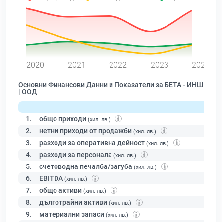
0
2020
2021
2022
2023
2024
Основни Финансови Данни и Показатели за БЕТА - ИНШ
| ООД
1.
общо приходи
(хил. лв.)
2.
нетни приходи от продажби
(хил. лв.)
3.
разходи за оперативна дейност
(хил. лв.)
4.
разходи за персонала
(хил. лв.)
5.
счетоводна печалба/загуба
(хил. лв.)
6.
EBITDA
(хил. лв.)
7.
общо активи
(хил. лв.)
8.
дълготрайни активи
(хил. лв.)
9.
материални запаси
(хил. лв.)