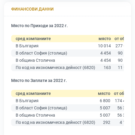
ФИНАНСОВИ ДАННИ
Място по Приходи за 2022 г.
сред компаниите
място
от общо
В България
10 014
277 019
В област София (столица)
4 454
90 178
В община Столична
4 454
90 178
По код на икономическа дейност (6820)
163
11 940
Място по Заплати за 2022 г.
сред компаниите
място
от общо
В България
6 800
174 403
В област София (столица)
5 007
56 378
В община Столична
5 007
56 378
По код на икономическа дейност (6820)
292
4 182