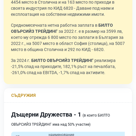
4454 място в Столична и на 163 място по приходи в
своята индустрия по КИД 6820 - Даване под наем и
експлоатация на собствени недвижими имоти.
Средномесечната нетна работна заплата в
БИЛТО
ОВЪРСИЙЗ ТРЕЙДИНГ
за 2022 г. е в размер на 3599 лв,
което му отрежда 6 800 място по заплати в България за
2022 г., на 5007 място в област София (столица), на 5007
място в община Столична и 292 по КИД - 6820.
За 2024 г.
БИЛТО ОВЪРСИЙЗ ТРЕЙДИНГ
реализира
-21,5% спад на приходите, 182,1% ръст на печалбата,
-261,0% спад на EBITDA, -1,7% спад на активите.
СЪДРУЖИЯ
Дъщерни Дружества - 1
(в които БИЛТО
ОВЪРСИЙЗ ТРЕЙДИНГ има над 50% участие)
наименование