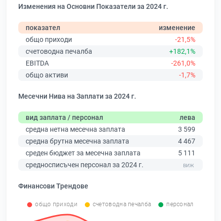
Изменения на Основни Показатели за 2024 г.
показател
изменение
общо приходи
-21,5%
счетоводна печалба
+182,1%
EBITDA
-261,0%
общо активи
-1,7%
Месечни Нива на Заплати за 2024 г.
вид заплата / персонал
лева
средна нетна месечна заплата
3 599
средна брутна месечна заплата
4 467
среден бюджет за месечна заплата
5 111
средносписъчен персонал за 2024 г.
Финансови Трендове
общо приходи
счетоводна печалба
персонал