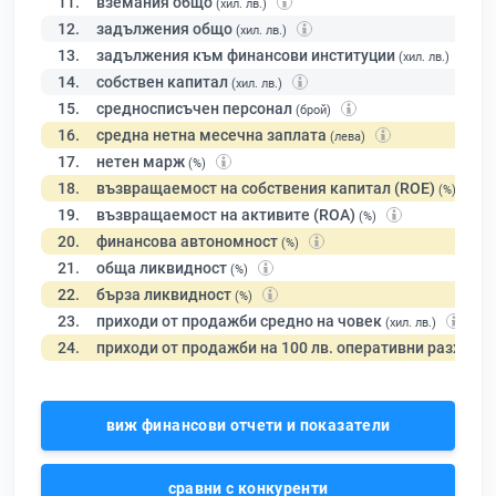
11.
вземания общо
(хил. лв.)
12.
задължения общо
(хил. лв.)
13.
задължения към финансови институции
(хил. лв.)
14.
собствен капитал
(хил. лв.)
15.
средносписъчен персонал
(брой)
16.
средна нетна месечна заплата
(лева)
17.
нетен марж
(%)
18.
възвращаемост на собствения капитал (ROE)
(%)
19.
възвращаемост на активите (ROA)
(%)
20.
финансова автономност
(%)
21.
обща ликвидност
(%)
22.
бърза ликвидност
(%)
23.
приходи от продажби средно на човек
(хил. лв.)
24.
приходи от продажби на 100 лв. оперативни разходи
виж финансови отчети и показатели
сравни с конкуренти