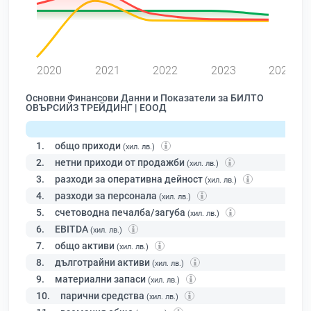
0
2020
2021
2022
2023
2024
Основни Финансови Данни и Показатели за БИЛТО
ОВЪРСИЙЗ ТРЕЙДИНГ | ЕООД
1.
общо приходи
(хил. лв.)
2.
нетни приходи от продажби
(хил. лв.)
3.
разходи за оперативна дейност
(хил. лв.)
4.
разходи за персонала
(хил. лв.)
5.
счетоводна печалба/загуба
(хил. лв.)
6.
EBITDA
(хил. лв.)
7.
общо активи
(хил. лв.)
8.
дълготрайни активи
(хил. лв.)
9.
материални запаси
(хил. лв.)
10.
парични средства
(хил. лв.)