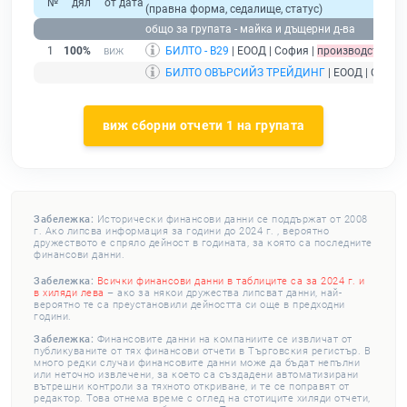
№
дял
от дата
(правна форма, седалище, статус)
общо за групата - майка и дъщерни д-ва
1
100%
БИЛТО - В29
| ЕООД | София |
производство по
БИЛТО ОВЪРСИЙЗ ТРЕЙДИНГ
| ЕООД | София
виж сборни отчети 1 на групата
Забележка:
Исторически финансови данни се поддържат от 2008
г. Ако липсва информация за години до 2024 г. , вероятно
дружеството е спряло дейност в годината, за която са последните
финансови данни.
Забележка:
Всички финансови данни в таблиците са за 2024 г. и
в хиляди лева
– ако за някои дружества липсват данни, най-
вероятно те са преустановили дейността си още в предходни
години.
Забележка:
Финансовите данни на компаниите се извличат от
публикуваните от тях финансови отчети в Търговския регистър. В
много редки случаи финансовите данни може да бъдат непълни
или неточно извлечени, за което са създадени автоматизирани
вътрешни контроли за тяхното откриване, и те се поправят от
редактор. Това отнема време с оглед на стотиците хиляди отчети,