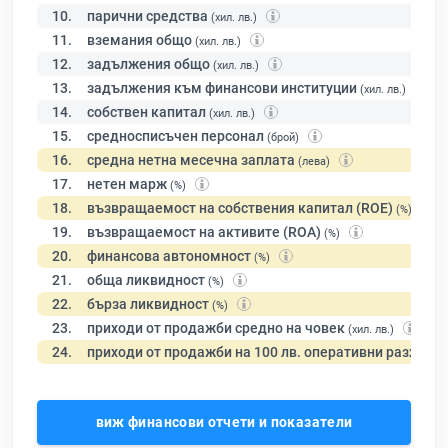
10.
парични средства
(хил. лв.)
11.
вземания общо
(хил. лв.)
12.
задължения общо
(хил. лв.)
13.
задължения към финансови институции
(хил. лв.)
14.
собствен капитал
(хил. лв.)
15.
средносписъчен персонал
(брой)
16.
средна нетна месечна заплата
(лева)
17.
нетен марж
(%)
18.
възвращаемост на собствения капитал (ROE)
(%)
19.
възвращаемост на активите (ROA)
(%)
20.
финансова автономност
(%)
21.
обща ликвидност
(%)
22.
бърза ликвидност
(%)
23.
приходи от продажби средно на човек
(хил. лв.)
24.
приходи от продажби на 100 лв. оперативни разходи
виж финансови отчети и показатели