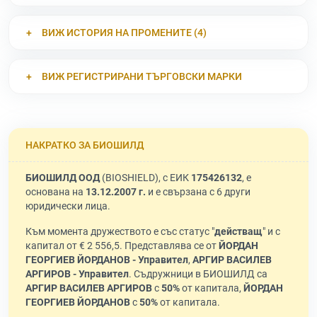
ВИЖ ИСТОРИЯ НА ПРОМЕНИТЕ (4)
ВИЖ РЕГИСТРИРАНИ ТЪРГОВСКИ МАРКИ
НАКРАТКО ЗА БИОШИЛД
БИОШИЛД ООД
(BIOSHIELD), с ЕИК
175426132
, е
основана на
13.12.2007 г.
и е свързана с 6 други
юридически лица.
Към момента дружеството е със статус "
действащ
" и с
капитал от € 2 556,5. Представлява се от
ЙОРДАН
ГЕОРГИЕВ ЙОРДАНОВ - Управител
,
АРГИР ВАСИЛЕВ
АРГИРОВ - Управител
. Съдружници в БИОШИЛД са
АРГИР ВАСИЛЕВ АРГИРОВ
с
50%
от капитала,
ЙОРДАН
ГЕОРГИЕВ ЙОРДАНОВ
с
50%
от капитала.