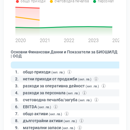
общо приходи
счетоводна печалба
персонал
0
2020
2021
2022
2023
2024
Основни Финансови Данни и Показатели за БИОШИЛД
| ООД
1.
общо приходи
(хил. лв.)
2.
нетни приходи от продажби
(хил. лв.)
3.
разходи за оперативна дейност
(хил. лв.)
4.
разходи за персонала
(хил. лв.)
5.
счетоводна печалба/загуба
(хил. лв.)
6.
EBITDA
(хил. лв.)
7.
общо активи
(хил. лв.)
8.
дълготрайни активи
(хил. лв.)
9.
материални запаси
(хил. лв.)