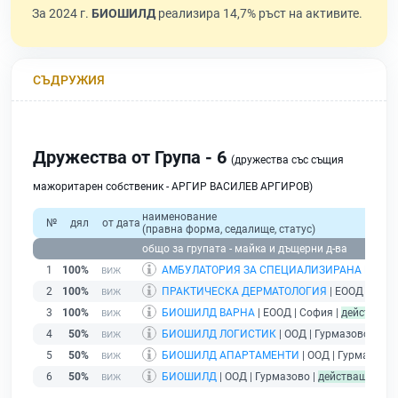
За 2024 г.
БИОШИЛД
реализира 14,7% ръст на активите.
СЪДРУЖИЯ
Дружества от Група - 6
(дружества със същия
мажоритарен собственик - АРГИР ВАСИЛЕВ АРГИРОВ)
наименование
№
дял
от дата
(правна форма, седалище, статус)
общо за групата - майка и дъщерни д-ва
1
100%
АМБУЛАТОРИЯ ЗА СПЕЦИАЛИЗИРАНА МЕДИЦ
2
100%
ПРАКТИЧЕСКА ДЕРМАТОЛОГИЯ
| ЕООД | Софи
3
100%
БИОШИЛД ВАРНА
| ЕООД | София |
действащ
4
50%
БИОШИЛД ЛОГИСТИК
| ООД | Гурмазово |
дей
5
50%
БИОШИЛД АПАРТАМЕНТИ
| ООД | Гурмазово 
6
50%
БИОШИЛД
| ООД | Гурмазово |
действащ