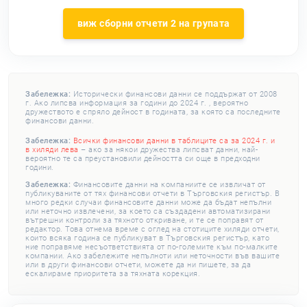
виж сборни отчети 2 на групата
Забележка:
Исторически финансови данни се поддържат от 2008
г. Ако липсва информация за години до 2024 г. , вероятно
дружеството е спряло дейност в годината, за която са последните
финансови данни.
Забележка:
Всички финансови данни в таблиците са за 2024 г. и
в хиляди лева
– ако за някои дружества липсват данни, най-
вероятно те са преустановили дейността си още в предходни
години.
Забележка:
Финансовите данни на компаниите се извличат от
публикуваните от тях финансови отчети в Търговския регистър. В
много редки случаи финансовите данни може да бъдат непълни
или неточно извлечени, за което са създадени автоматизирани
вътрешни контроли за тяхното откриване, и те се поправят от
редактор. Това отнема време с оглед на стотиците хиляди отчети,
които всяка година се публикуват в Търговския регистър, като
ние поправяме несъответствията от по-големите към по-малките
компании. Ако забележите непълноти или неточности във вашите
или в други финансови отчети, можете да ни пишете, за да
ескалираме приоритета за тяхната корекция.