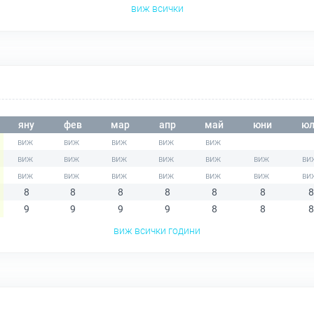
виж всички
яну
фев
мар
апр
май
юни
юл
8
8
8
8
8
8
8
9
9
9
9
8
8
8
виж всички години