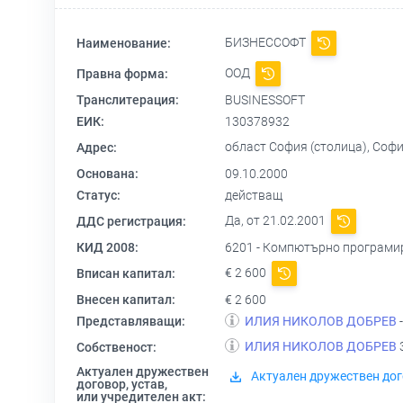
БИЗНЕССОФТ
Наименование:
ООД
Правна форма:
Транслитерация:
BUSINESSOFT
ЕИК:
130378932
област София (столица), София
Адрес:
Основана:
09.10.2000
Статус:
действащ
Да, от 21.02.2001
ДДС регистрация:
КИД 2008:
6201 - Компютърно програми
€ 2 600
Вписан капитал:
Внесен капитал:
€ 2 600
Представляващи:
ИЛИЯ НИКОЛОВ ДОБРЕВ
ИЛИЯ НИКОЛОВ ДОБРЕВ
Собственост:
Актуален дружествен
Актуален дружествен дог
договор, устав,
или учредителен акт: