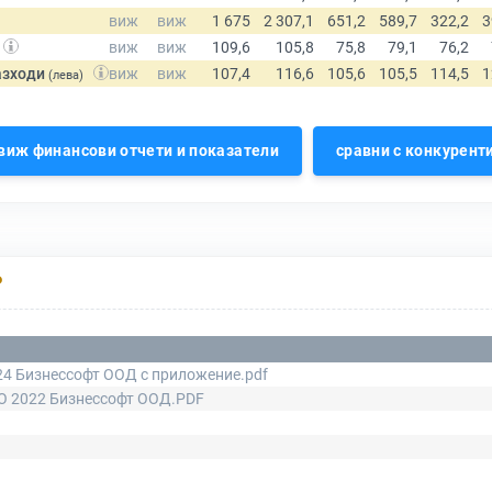
азходи
(лева)
виж финансови отчети и показатели
сравни с конкурент
Р
4 Бизнессофт ООД с приложение.pdf
О 2022 Бизнессофт ООД.PDF