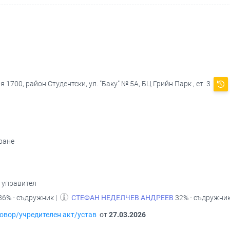
 1700, район Студентски, ул. "Баку" № 5А, БЦ Грийн Парк , ет. 3
ране
- управител
36% - съдружник |
СТЕФАН НЕДЕЛЧЕВ АНДРЕЕВ
32% - съдружник
овор/учредителен акт/устав
от
27.03.2026