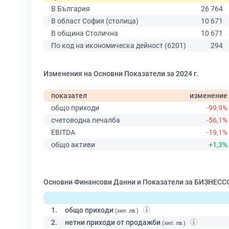
В България
26 764
В област София (столица)
10 671
В община Столична
10 671
По код на икономическа дейност (6201)
294
Изменения на Основни Показатели за 2024 г.
показател
изменение
общо приходи
-99,9%
счетоводна печалба
-56,1%
EBITDA
-19,1%
общо активи
+1,3%
Основни Финансови Данни и Показатели за БИЗНЕСС
1.
общо приходи
(хил. лв.)
2.
нетни приходи от продажби
(хил. лв.)