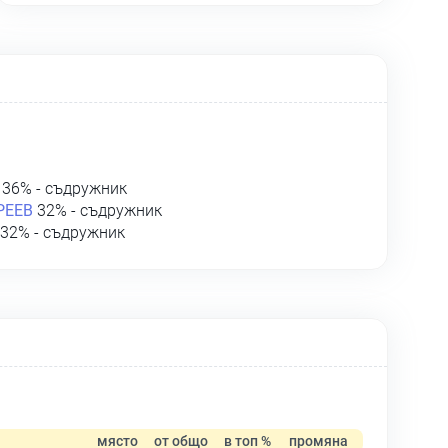
36% - съдружник
РЕЕВ
32% - съдружник
32% - съдружник
място
от общо
в топ %
промяна