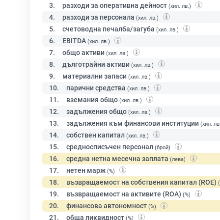
3.
разходи за оперативна дейност
(хил. лв.)
4.
разходи за персонала
(хил. лв.)
5.
счетоводна печалба/загуба
(хил. лв.)
6.
EBITDA
(хил. лв.)
7.
общо активи
(хил. лв.)
8.
дълготрайни активи
(хил. лв.)
9.
материални запаси
(хил. лв.)
10.
парични средства
(хил. лв.)
11.
вземания общо
(хил. лв.)
12.
задължения общо
(хил. лв.)
13.
задължения към финансови институции
(хил. лв
14.
собствен капитал
(хил. лв.)
15.
средносписъчен персонал
(брой)
16.
средна нетна месечна заплата
(лева)
17.
нетен марж
(%)
18.
възвращаемост на собствения капитал (ROE)
19.
възвращаемост на активите (ROA)
(%)
20.
финансова автономност
(%)
21.
обща ликвидност
(%)