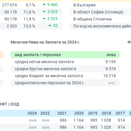
9 480
277 019
9,7 %
В България
3 523
90 178
11,8 %
В област София (столица)
3 523
90 178
11,8 %
В община Столична
70
2 203
13,3 %
По код на икономическа дейн
Месечни Нива на Заплати за 2024 г.
Ф
вид заплата / персонал
лева
средна нетна месечна заплата
8 195
средна брутна месечна заплата
9 574
среден бюджет за месечна заплата
10 218
0
средносписъчен персонал за 2024 г.
ОФТ | ООД
2024
2022
2021
2020
2019
2018
2017