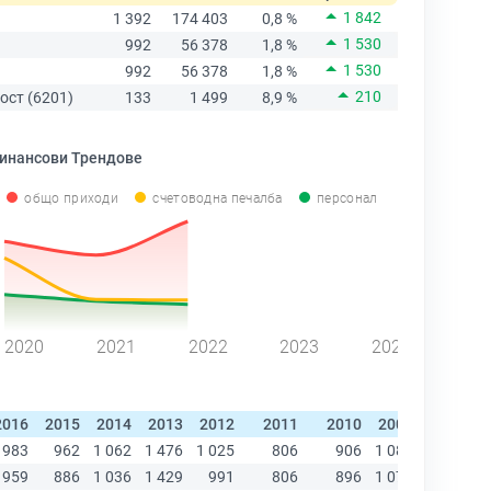
1 842
1 392
174 403
0,8 %
1 530
992
56 378
1,8 %
1 530
992
56 378
1,8 %
210
ост (6201)
133
1 499
8,9 %
инансови Трендове
общо приходи
счетоводна печалба
персонал
2020
2021
2022
2023
2024
2016
2015
2014
2013
2012
2011
2010
2009
2008