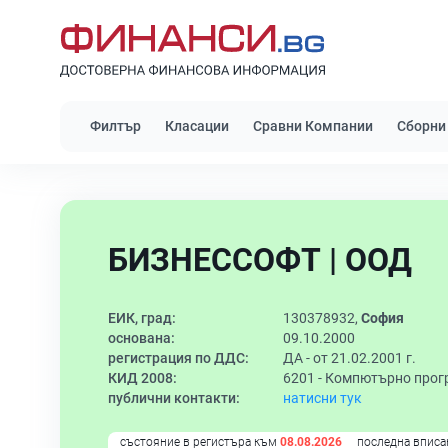
Филтър
Класации
Сравни Компании
Сборни
БИЗНЕССОФТ | ООД
ЕИК, град:
130378932,
София
основана:
09.10.2000
регистрация по ДДС:
ДА - от 21.02.2001 г.
КИД 2008:
6201 -
Компютърно прог
публични контакти:
натисни тук
състояние в регистъра към
08.08.2026
последна вписа