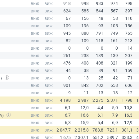
.)
(%)