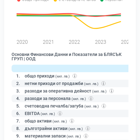
0
2020
2021
2022
2023
2024
Основни Финансови Данни и Показатели за БЛЯСЪК
ГРУП | ООД
1.
общо приходи
(хил. лв.)
2.
нетни приходи от продажби
(хил. лв.)
3.
разходи за оперативна дейност
(хил. лв.)
4.
разходи за персонала
(хил. лв.)
5.
счетоводна печалба/загуба
(хил. лв.)
6.
EBITDA
(хил. лв.)
7.
общо активи
(хил. лв.)
8.
дълготрайни активи
(хил. лв.)
9.
материални запаси
(хил. лв.)