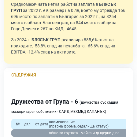
Средномесечната нетна работна заплата в
БЛЯСЪК
ГРУП
за 2022 г. е в размер на 0 лв, което му отрежда 166
696 място по заплати в България за 2022 г., на 8254
място в област Благоевград, на 844 място в община
Гоце Делчев и 267 по КИД - 4645.
За 2024 г.
БЛЯСЪК ГРУП
реализира 885,6% ръст на
приходите, -58,8% спад на печалбата, -65,6% спад на
EBITDA, -12,4% спад на активите.
СЪДРУЖИЯ
Дружества от Група - 6
(дружества със същия
мажоритарен собственик - САИД МЕХМЕД КАПАНЪК)
наименование
№
дял
от дата
(правна форма, седалище, статус)
п
общо за групата - майка и дъщерни д-ва