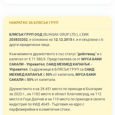
НАКРАТКО ЗА БЛЯСЪК ГРУП
БЛЯСЪК ГРУП ООД
(BLYASAK GRUP LTD.), с ЕИК
203833202
, е основана на
12.12.2015 г.
и е свързана с 6
други юридически лица.
Към момента дружеството е със статус "
действащ
" и с
капитал от € 71 580,9. Представлява се от
МУСА БАКИ
САКАЛИ - Управител
,
САИД МЕХМЕД КАПАНЪК -
Управител
. Съдружници в БЛЯСЪК ГРУП са
САИД
МЕХМЕД КАПАНЪК
с
50%
от капитала,
МУСА БАКИ
САКАЛИ
с
50%
от капитала.
Дружеството е на 28 451 място по приходи в България
за 2022 г., на 1182 място в област Благоевград, на 112
място в Гоце Делчев и на 110 място по приходи в своята
индустрия по КИД 4645 - Търговия на едро с
парфюмерийни и козметични стоки .