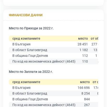
ФИНАНСОВИ ДАННИ
Място по Приходи за 2022 г.
сред компаниите
място
от общо
В България
28 451
277 019
В област Благоевград
1 182
13 529
В община Гоце Делчев
112
1 297
По код на икономическа дейност (4645)
110
410
Място по Заплати за 2022 г.
сред компаниите
място
от общо
В България
166 696
174 403
В област Благоевград
8 254
8 826
В община Гоце Делчев
844
900
По код на икономическа дейност (4645)
267
274