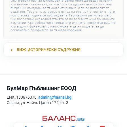
много редки случаи финансовите данни може да бъдат непълни
или неточно извлечени, за което са създадени автоматизирани
вътрешни контроли за тяхното откриване, и те се поправят от
редактор. Това отнема време с оглед на стотиците хиляди отчети,
които всяка година се публикуват в Търговския регистър, като
ние поправяме несъответствията от по-големите към по-малките
компании. Ако забележите непълноти или неточности във вашите
или в други финансови отчети, можете да ни пишете, за да
ескалираме приоритета за тяхната корекция.
ВИЖ
ИСТОРИЧЕСКИ СЪДРУЖИЯ
БулМар Пъблишинг ЕООД
ЕИК: 130876370,
admin@finansi.bg
София, ул. Найчо Цанов 172, ет. 3