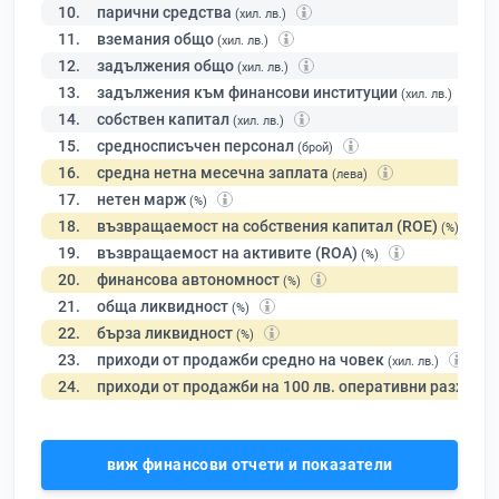
10.
парични средства
(хил. лв.)
11.
вземания общо
(хил. лв.)
12.
задължения общо
(хил. лв.)
13.
задължения към финансови институции
(хил. лв.)
14.
собствен капитал
(хил. лв.)
15.
средносписъчен персонал
(брой)
16.
средна нетна месечна заплата
(лева)
17.
нетен марж
(%)
18.
възвращаемост на собствения капитал (ROE)
(%)
19.
възвращаемост на активите (ROA)
(%)
20.
финансова автономност
(%)
21.
обща ликвидност
(%)
22.
бърза ликвидност
(%)
23.
приходи от продажби средно на човек
(хил. лв.)
24.
приходи от продажби на 100 лв. оперативни разходи
виж финансови отчети и показатели