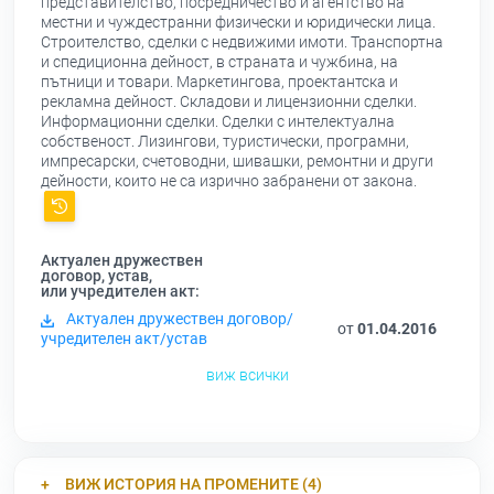
представителство, посредничество и агентство на
местни и чуждестранни физически и юридически лица.
Строителство, сделки с недвижими имоти. Транспортна
и спедиционна дейност, в страната и чужбина, на
пътници и товари. Маркетингова, проектантска и
рекламна дейност. Складови и лицензионни сделки.
Информационни сделки. Сделки с интелектуална
собственост. Лизингови, туристически, програмни,
импресарски, счетоводни, шивашки, ремонтни и други
дейности, които не са изрично забранени от закона.
Актуален дружествен
договор, устав,
или учредителен акт:
Актуален дружествен договор/
от
01.04.2016
учредителен акт/устав
виж всички
ВИЖ ИСТОРИЯ НА ПРОМЕНИТЕ (4)