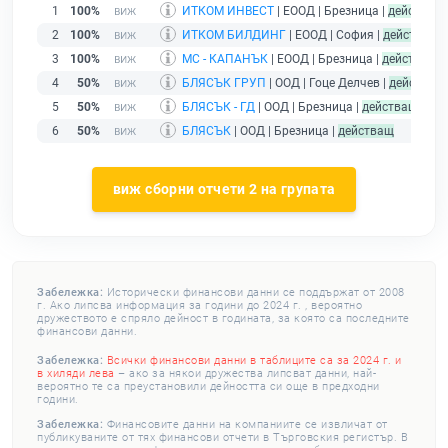
1
100%
ИТКОМ ИНВЕСТ
| ЕООД | Брезница |
действащ
2
100%
ИТКОМ БИЛДИНГ
| ЕООД | София |
действащ
3
100%
МС - КАПАНЪК
| ЕООД | Брезница |
действащ
4
50%
БЛЯСЪК ГРУП
| ООД | Гоце Делчев |
действащ
5
50%
БЛЯСЪК - ГД
| ООД | Брезница |
действащ
6
50%
БЛЯСЪК
| ООД | Брезница |
действащ
виж сборни отчети 2 на групата
Забележка:
Исторически финансови данни се поддържат от 2008
г. Ако липсва информация за години до 2024 г. , вероятно
дружеството е спряло дейност в годината, за която са последните
финансови данни.
Забележка:
Всички финансови данни в таблиците са за 2024 г. и
в хиляди лева
– ако за някои дружества липсват данни, най-
вероятно те са преустановили дейността си още в предходни
години.
Забележка:
Финансовите данни на компаниите се извличат от
публикуваните от тях финансови отчети в Търговския регистър. В