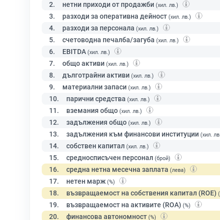
2.
нетни приходи от продажби
(хил. лв.)
3.
разходи за оперативна дейност
(хил. лв.)
4.
разходи за персонала
(хил. лв.)
5.
счетоводна печалба/загуба
(хил. лв.)
6.
EBITDA
(хил. лв.)
7.
общо активи
(хил. лв.)
8.
дълготрайни активи
(хил. лв.)
9.
материални запаси
(хил. лв.)
10.
парични средства
(хил. лв.)
11.
вземания общо
(хил. лв.)
12.
задължения общо
(хил. лв.)
13.
задължения към финансови институции
(хил. лв
14.
собствен капитал
(хил. лв.)
15.
средносписъчен персонал
(брой)
16.
средна нетна месечна заплата
(лева)
17.
нетен марж
(%)
18.
възвращаемост на собствения капитал (ROE)
19.
възвращаемост на активите (ROA)
(%)
20.
финансова автономност
(%)