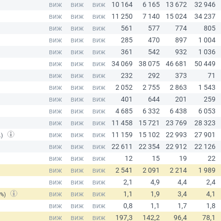
.)
(%)