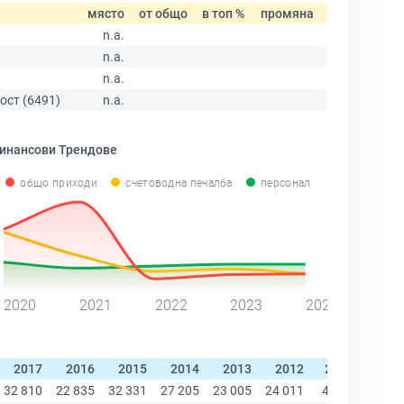
място
от общо
в топ %
промяна
n.a.
n.a.
n.a.
ост (6491)
n.a.
инансови Трендове
общо приходи
счетоводна печалба
персонал
2020
2021
2022
2023
2024
2017
2016
2015
2014
2013
2012
2011
201