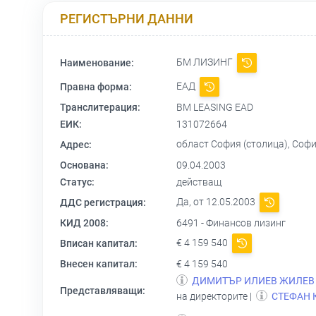
РЕГИСТЪРНИ ДАННИ
БМ ЛИЗИНГ
Наименование:
ЕАД
Правна форма:
Транслитерация:
BM LEASING EAD
ЕИК:
131072664
област София (столица), Софи
Адрес:
Основана:
09.04.2003
Статус:
действащ
Да, от 12.05.2003
ДДС регистрация:
КИД 2008:
6491 - Финансов лизинг
€ 4 159 540
Вписан капитал:
Внесен капитал:
€ 4 159 540
ДИМИТЪР ИЛИЕВ ЖИЛЕВ
Представляващи:
на директорите |
СТЕФАН 