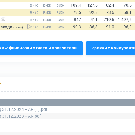
азходи
(лева)
виж финансови отчети и показатели
сравни с конкурент
Р
 31.12.2024 + AR (1).pdf
g 31.12.2023 + AR.pdf