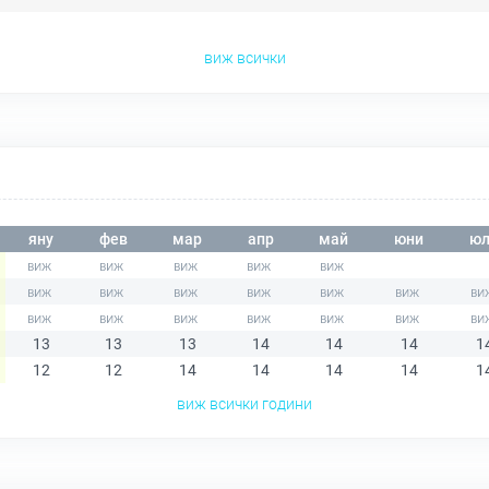
виж всички
яну
фев
мар
апр
май
юни
юл
13
13
13
14
14
14
1
12
12
14
14
14
14
1
виж всички години