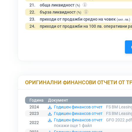
21.
обща ликвидност
(%)
22.
бърза ликвидност
(%)
23.
приходи от продажби средно на човек
(хил. лв.)
24.
приходи от продажби на 100 лв. оперативни р
ОРИГИНАЛНИ ФИНАНСОВИ ОТЧЕТИ ОТ Т
Година
Документ
2024
Годишен финансов отчет
FS BM Leasing
2023
Годишен финансов отчет
FS BM Leasin
Годишен финансов отчет
GFO 2022.pdf
2022
покажи още 1
файл