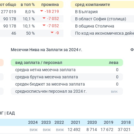
от общо
в топ %
промяна
сред компаниите
-18 219
277 019
8,0 %
В България
-7 052
90 178
10,1 %
В област София (столица)
-7 052
90 178
10,1 %
В община Столична
-9
46
50 %
По код на икономическа дейн
Месечни Нива на Заплати за 2024 г.
Ф
вид заплата / персонал
лева
средна нетна месечна заплата
0
средна брутна месечна заплата
0
среден бюджет за месечна заплата
0
0
средносписъчен персонал за 2024 г.
Г | ЕАД
2024
2023
2022
2021
2020
2019
2018