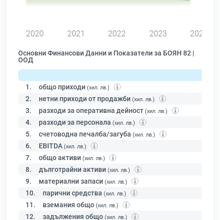
0
2020
2021
2022
2023
2024
Основни Финансови Данни и Показатели за БОЯН 82 |
ООД
1.
общо приходи
(хил. лв.)
2.
нетни приходи от продажби
(хил. лв.)
3.
разходи за оперативна дейност
(хил. лв.)
4.
разходи за персонала
(хил. лв.)
5.
счетоводна печалба/загуба
(хил. лв.)
6.
EBITDA
(хил. лв.)
7.
общо активи
(хил. лв.)
8.
дълготрайни активи
(хил. лв.)
9.
материални запаси
(хил. лв.)
10.
парични средства
(хил. лв.)
11.
вземания общо
(хил. лв.)
12.
задължения общо
(хил. лв.)