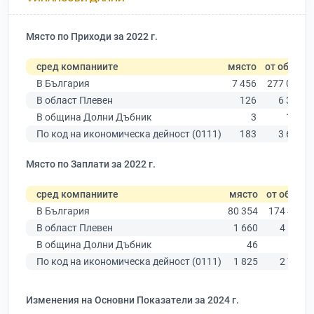
Място по Приходи за 2022 г.
сред компаниите
място
от общо
В България
7 456
277 019
В област Плевен
126
6 347
В община Долни Дъбник
3
162
По код на икономическа дейност (0111)
183
3 640
Място по Заплати за 2022 г.
сред компаниите
място
от общо
В България
80 354
174 403
В област Плевен
1 660
4 191
В община Долни Дъбник
46
102
По код на икономическа дейност (0111)
1 825
2 706
Изменения на Основни Показатели за 2024 г.