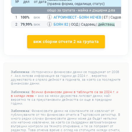
№
дял
от дата
(правна форма, седалище, статус)
общо за групата - майка и дъщерни д-ва
1
100%
АГРОИНВЕСТ - БОЯН НЕЧЕВ
| ЕТ | Садовец |
де
2
79,99%
БОЯН 82
| ООД | Садовец |
действащ
виж сборни отчети 2 на групата
Забележка:
Исторически финансови данни се поддържат от 2008
г. Ако липсва информация за години до 2024 г. , вероятно
дружеството е спряло дейност в годината, за която са последните
финансови данни.
Забележка:
Всички финансови данни в таблиците са за 2024 г. и
в хиляди лева
– ако за някои дружества липсват данни, най-
вероятно те са преустановили дейността си още в предходни
години.
Забележка:
Финансовите данни на компаниите се извличат от
публикуваните от тях финансови отчети в Търговския регистър. В
много редки случаи финансовите данни може да бъдат непълни
или неточно извлечени, за което са създадени автоматизирани
вътрешни контроли за тяхното откриване, и те се поправят от
редактор. Това отнема време с оглед на стотиците хиляди отчети,