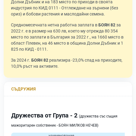
Долни Дъбник и на 183 място по приходи в своята
индустрия по КИД 0111 - Отглеждане на зърнени (без
ориз) и бобови растения и маслодайни семена.
Средномесечната нетна работна заплата в
БОЯН 82
за
2022 г. е в размер на 630 лв, което му отрежда 80 354
място по заплати в България за 2022 г., на 1660 място в
област Плевен, на 46 място в община Долни Дъбник и 1
825 по КИД - 0111.
За 2024 г.
БОЯН 82
реализира -23,0% спад на приходите,
10,0% ръст на активите.
СЪДРУЖИЯ
Дружества от Група - 2
(дружества със същия
мажоритарен собственик - БОЯН МИЛКОВ НЕЧЕВ)
наименование