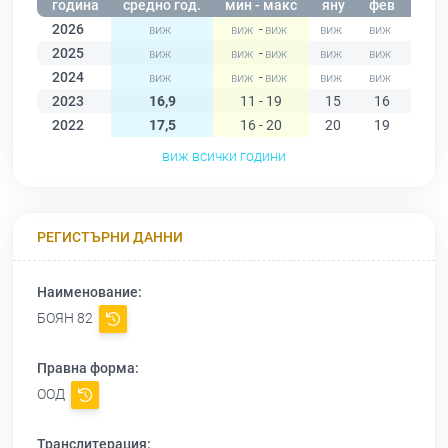
година
средно год.
мин - макс
яну
фев
мар
2026
-
2025
-
2024
-
2023
16,9
11 - 19
15
16
17
2022
17,5
16 - 20
20
19
19
виж всички години
РЕГИСТЪРНИ ДАННИ
Наименование:
БОЯН 82
Правна форма:
ООД
Транслитерация: