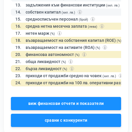
13.
задължения към финансови институции
(хил. лв.)
14.
собствен капитал
(хил. лв.)
15.
средносписъчен персонал
(брой)
16.
средна нетна месечна заплата
(лева)
17.
нетен марж
(%)
18.
възвращаемост на собствения капитал (ROE)
(%)
19.
възвращаемост на активите (ROA)
(%)
20.
финансова автономност
(%)
21.
обща ликвидност
(%)
22.
бърза ликвидност
(%)
23.
приходи от продажби средно на човек
(хил. лв.)
24.
приходи от продажби на 100 лв. оперативни разходи
виж финансови отчети и показатели
сравни с конкуренти