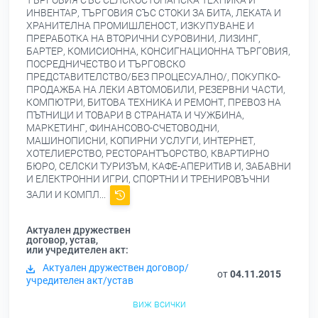
ТЪРГОВИЯ СЪС СЕЛСКОСТОПАНСКА ТЕХНИКА И
ИНВЕНТАР, ТЪРГОВИЯ СЪС СТОКИ ЗА БИТА, ЛЕКАТА И
ХРАНИТЕЛНА ПРОМИШЛЕНОСТ, ИЗКУПУВАНЕ И
ПРЕРАБОТКА НА ВТОРИЧНИ СУРОВИНИ, ЛИЗИНГ,
БАРТЕР, КОМИСИОННА, КОНСИГНАЦИОННА ТЪРГОВИЯ,
ПОСРЕДНИЧЕСТВО И ТЪРГОВСКО
ПРЕДСТАВИТЕЛСТВО/БЕЗ ПРОЦЕСУАЛНО/, ПОКУПКО-
ПРОДАЖБА НА ЛЕКИ АВТОМОБИЛИ, РЕЗЕРВНИ ЧАСТИ,
КОМПЮТРИ, БИТОВА ТЕХНИКА И РЕМОНТ, ПРЕВОЗ НА
ПЪТНИЦИ И ТОВАРИ В СТРАНАТА И ЧУЖБИНА,
МАРКЕТИНГ, ФИНАНСОВО-СЧЕТОВОДНИ,
МАШИНОПИСНИ, КОПИРНИ УСЛУГИ, ИНТЕРНЕТ,
ХОТЕЛИЕРСТВО, РЕСТОРАНТЪОРСТВО, КВАРТИРНО
БЮРО, СЕЛСКИ ТУРИЗЪМ, КАФЕ-АПЕРИТИВ И, ЗАБАВНИ
И ЕЛЕКТРОННИ ИГРИ, СПОРТНИ И ТРЕНИРОВЪЧНИ
ЗАЛИ И КОМПЛ...
Актуален дружествен
договор, устав,
или учредителен акт:
Актуален дружествен договор/
от
04.11.2015
учредителен акт/устав
виж всички