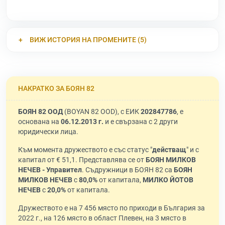
ВИЖ ИСТОРИЯ НА ПРОМЕНИТЕ (5)
НАКРАТКО ЗА БОЯН 82
БОЯН 82 ООД
(BOYAN 82 OOD), с ЕИК
202847786
, е
основана на
06.12.2013 г.
и е свързана с 2 други
юридически лица.
Към момента дружеството е със статус "
действащ
" и с
капитал от € 51,1. Представлява се от
БОЯН МИЛКОВ
НЕЧЕВ - Управител
. Съдружници в БОЯН 82 са
БОЯН
МИЛКОВ НЕЧЕВ
с
80,0%
от капитала,
МИЛКО ЙОТОВ
НЕЧЕВ
с
20,0%
от капитала.
Дружеството е на 7 456 място по приходи в България за
2022 г., на 126 място в област Плевен, на 3 място в