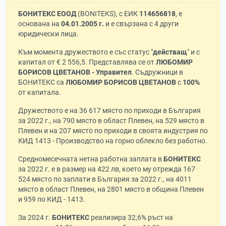
БОНИТЕКС ЕООД
(BONITEKS), с ЕИК
114656818
, е
основана на
04.01.2005 г.
и е свързана с 4 други
юридически лица.
Към момента дружеството е със статус "
действащ
" и с
капитал от € 2 556,5. Представлява се от
ЛЮБОМИР
БОРИСОВ ЦВЕТАНОВ - Управител
. Съдружници в
БОНИТЕКС са
ЛЮБОМИР БОРИСОВ ЦВЕТАНОВ
с
100%
от капитала.
Дружеството е на 36 617 място по приходи в България
за 2022 г., на 790 място в област Плевен, на 529 място в
Плевен и на 207 място по приходи в своята индустрия по
КИД 1413 - Производство на горно облекло без работно.
Средномесечната нетна работна заплата в
БОНИТЕКС
за 2022 г. е в размер на 422 лв, което му отрежда 167
524 място по заплати в България за 2022 г., на 4011
място в област Плевен, на 2801 място в община Плевен
и 959 по КИД - 1413.
За 2024 г.
БОНИТЕКС
реализира 32,6% ръст на