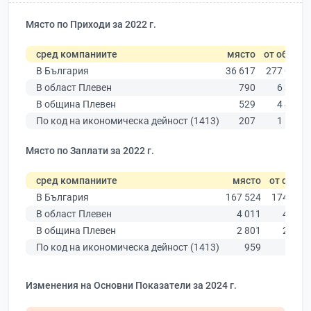
Място по Приходи за 2022 г.
сред компаниите
място
от общо
В България
36 617
277 019
В област Плевен
790
6 347
В община Плевен
529
4 459
По код на икономическа дейност (1413)
207
1 102
Място по Заплати за 2022 г.
сред компаниите
място
от общо
В България
167 524
174 403
В област Плевен
4 011
4 191
В община Плевен
2 801
2 923
По код на икономическа дейност (1413)
959
978
Изменения на Основни Показатели за 2024 г.