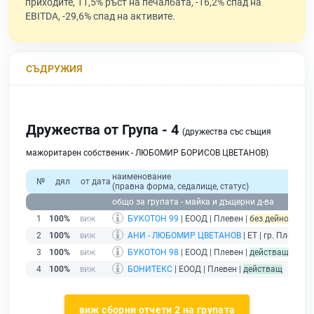
приходите, 11,5% ръст на печалбата, -16,2% спад на
EBITDA, -29,6% спад на активите.
СЪДРУЖИЯ
Дружества от Група - 4
(дружества със същия
мажоритарен собственик - ЛЮБОМИР БОРИСОВ ЦВЕТАНОВ)
наименование
№
дял
от дата
(правна форма, седалище, статус)
общо за групата - майка и дъщерни д-ва
1
100%
БУКОТОН 99
| ЕООД | Плевен |
без дейност - по
2
100%
АНИ - ЛЮБОМИР ЦВЕТАНОВ
| ЕТ | гр. Плевен |
3
100%
БУКОТОН 98
| ЕООД | Плевен |
действащ
4
100%
БОНИТЕКС
| ЕООД | Плевен |
действащ
виж сборни отчети 2 на групата