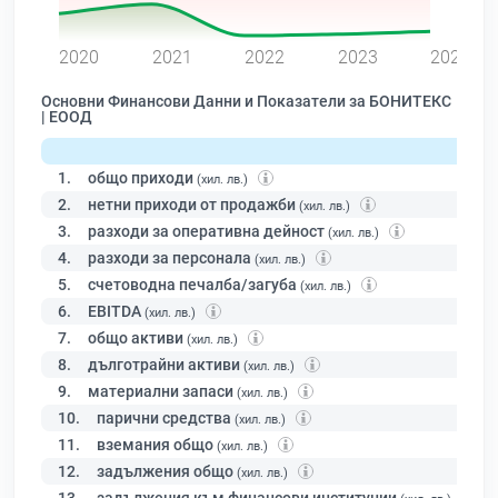
0
2020
2021
2022
2023
2024
Основни Финансови Данни и Показатели за БОНИТЕКС
| ЕООД
1.
общо приходи
(хил. лв.)
2.
нетни приходи от продажби
(хил. лв.)
3.
разходи за оперативна дейност
(хил. лв.)
4.
разходи за персонала
(хил. лв.)
5.
счетоводна печалба/загуба
(хил. лв.)
6.
EBITDA
(хил. лв.)
7.
общо активи
(хил. лв.)
8.
дълготрайни активи
(хил. лв.)
9.
материални запаси
(хил. лв.)
10.
парични средства
(хил. лв.)
11.
вземания общо
(хил. лв.)
12.
задължения общо
(хил. лв.)