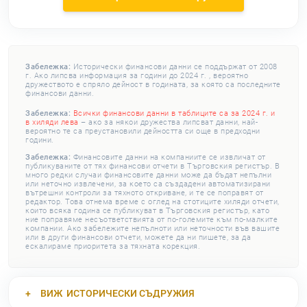
Забележка:
Исторически финансови данни се поддържат от 2008
г. Ако липсва информация за години до 2024 г. , вероятно
дружеството е спряло дейност в годината, за която са последните
финансови данни.
Забележка:
Всички финансови данни в таблиците са за 2024 г. и
в хиляди лева
– ако за някои дружества липсват данни, най-
вероятно те са преустановили дейността си още в предходни
години.
Забележка:
Финансовите данни на компаниите се извличат от
публикуваните от тях финансови отчети в Търговския регистър. В
много редки случаи финансовите данни може да бъдат непълни
или неточно извлечени, за което са създадени автоматизирани
вътрешни контроли за тяхното откриване, и те се поправят от
редактор. Това отнема време с оглед на стотиците хиляди отчети,
които всяка година се публикуват в Търговския регистър, като
ние поправяме несъответствията от по-големите към по-малките
компании. Ако забележите непълноти или неточности във вашите
или в други финансови отчети, можете да ни пишете, за да
ескалираме приоритета за тяхната корекция.
ВИЖ
ИСТОРИЧЕСКИ СЪДРУЖИЯ