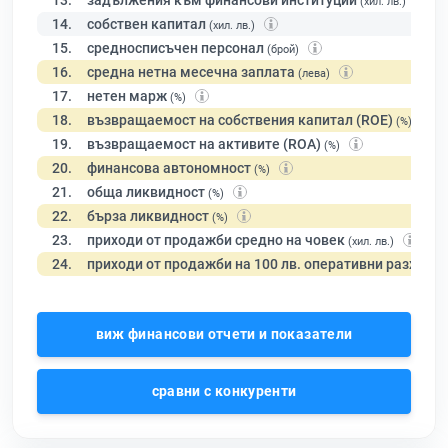
13.
задължения към финансови институции
(хил. лв.)
14.
собствен капитал
(хил. лв.)
15.
средносписъчен персонал
(брой)
16.
средна нетна месечна заплата
(лева)
17.
нетен марж
(%)
18.
възвращаемост на собствения капитал (ROE)
(%)
19.
възвращаемост на активите (ROA)
(%)
20.
финансова автономност
(%)
21.
обща ликвидност
(%)
22.
бърза ликвидност
(%)
23.
приходи от продажби средно на човек
(хил. лв.)
24.
приходи от продажби на 100 лв. оперативни разходи
виж финансови отчети и показатели
сравни с конкуренти