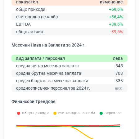
показател
изменение
общо приходи
+69,6%
счетоводна печалба
+36,4%
EBITDA
+39,6%
общо активи
-39,5%
Месечни Нива на Заплати за 2024 г.
вид заплата / персонал
лева
средна нетна месечна заплата
545
средна брутна месечна заплата
703
среден бюджет за месечна заплата
838
средносписъчен персонал за 2024 г.
Финансови Трендове
общо приходи
счетоводна печалба
персонал
0