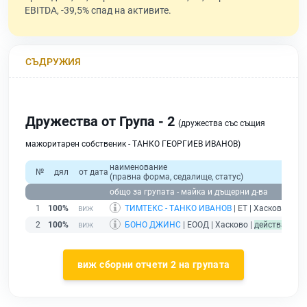
EBITDA, -39,5% спад на активите.
СЪДРУЖИЯ
Дружества от Група - 2
(дружества със същия
мажоритарен собственик - ТАНКО ГЕОРГИЕВ ИВАНОВ)
наименование
№
дял
от дата
(правна форма, седалище, статус)
общо за групата - майка и дъщерни д-ва
1
100%
ТИМТЕКС - ТАНКО ИВАНОВ
| ЕТ | Хасково |
без
2
100%
БОНО ДЖИНС
| ЕООД | Хасково |
действащ
виж сборни отчети 2 на групата