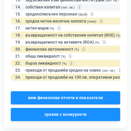
13.
задължения към финансови институции
(хил. лв.)
14.
собствен капитал
(хил. лв.)
15.
средносписъчен персонал
(брой)
16.
средна нетна месечна заплата
(лева)
17.
нетен марж
(%)
18.
възвращаемост на собствения капитал (ROE)
(%)
19.
възвращаемост на активите (ROA)
(%)
20.
финансова автономност
(%)
21.
обща ликвидност
(%)
22.
бърза ликвидност
(%)
23.
приходи от продажби средно на човек
(хил. лв.)
24.
приходи от продажби на 100 лв. оперативни разходи
виж финансови отчети и показатели
сравни с конкуренти