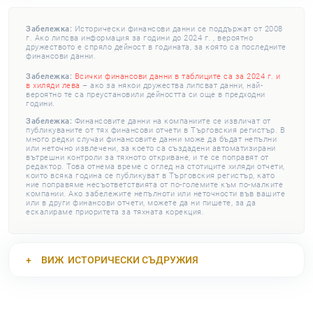
Забележка:
Исторически финансови данни се поддържат от 2008
г. Ако липсва информация за години до 2024 г. , вероятно
дружеството е спряло дейност в годината, за която са последните
финансови данни.
Забележка:
Всички финансови данни в таблиците са за 2024 г. и
в хиляди лева
– ако за някои дружества липсват данни, най-
вероятно те са преустановили дейността си още в предходни
години.
Забележка:
Финансовите данни на компаниите се извличат от
публикуваните от тях финансови отчети в Търговския регистър. В
много редки случаи финансовите данни може да бъдат непълни
или неточно извлечени, за което са създадени автоматизирани
вътрешни контроли за тяхното откриване, и те се поправят от
редактор. Това отнема време с оглед на стотиците хиляди отчети,
които всяка година се публикуват в Търговския регистър, като
ние поправяме несъответствията от по-големите към по-малките
компании. Ако забележите непълноти или неточности във вашите
или в други финансови отчети, можете да ни пишете, за да
ескалираме приоритета за тяхната корекция.
ВИЖ
ИСТОРИЧЕСКИ СЪДРУЖИЯ