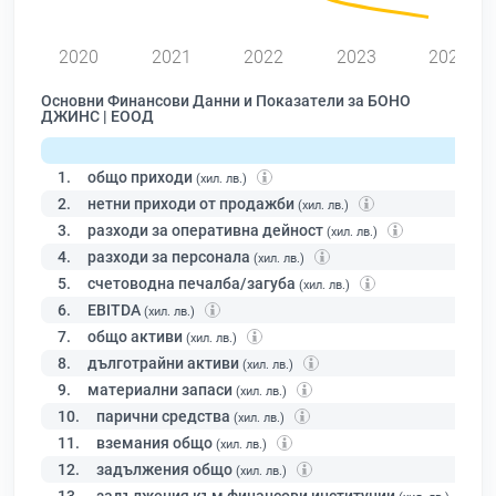
2020
2021
2022
2023
2024
Основни Финансови Данни и Показатели за БОНО
ДЖИНС | ЕООД
1.
общо приходи
(хил. лв.)
2.
нетни приходи от продажби
(хил. лв.)
3.
разходи за оперативна дейност
(хил. лв.)
4.
разходи за персонала
(хил. лв.)
5.
счетоводна печалба/загуба
(хил. лв.)
6.
EBITDA
(хил. лв.)
7.
общо активи
(хил. лв.)
8.
дълготрайни активи
(хил. лв.)
9.
материални запаси
(хил. лв.)
10.
парични средства
(хил. лв.)
11.
вземания общо
(хил. лв.)
12.
задължения общо
(хил. лв.)