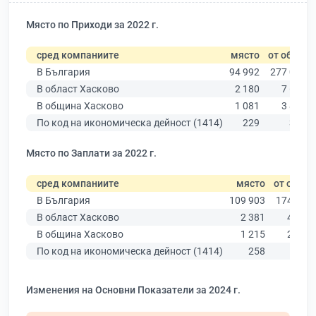
Място по Приходи за 2022 г.
сред компаниите
място
от общо
В България
94 992
277 019
В област Хасково
2 180
7 664
В община Хасково
1 081
3 838
По код на икономическа дейност (1414)
229
355
Място по Заплати за 2022 г.
сред компаниите
място
от общо
В България
109 903
174 403
В област Хасково
2 381
4 585
В община Хасково
1 215
2 315
По код на икономическа дейност (1414)
258
329
Изменения на Основни Показатели за 2024 г.