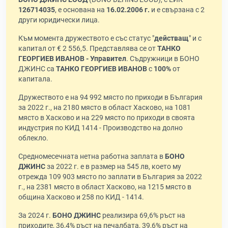
126714035
, е основана на
16.02.2006 г.
и е свързана с 2
други юридически лица.
Към момента дружеството е със статус "
действащ
" и с
капитал от € 2 556,5. Представлява се от
ТАНКО
ГЕОРГИЕВ ИВАНОВ - Управител
. Съдружници в БОНО
ДЖИНС са
ТАНКО ГЕОРГИЕВ ИВАНОВ
с
100%
от
капитала.
Дружеството е на 94 992 място по приходи в България
за 2022 г., на 2180 място в област Хасково, на 1081
място в Хасково и на 229 място по приходи в своята
индустрия по КИД 1414 - Производство на долно
облекло.
Средномесечната нетна работна заплата в
БОНО
ДЖИНС
за 2022 г. е в размер на 545 лв, което му
отрежда 109 903 място по заплати в България за 2022
г., на 2381 място в област Хасково, на 1215 място в
община Хасково и 258 по КИД - 1414.
За 2024 г.
БОНО ДЖИНС
реализира 69,6% ръст на
приходите, 36,4% ръст на печалбата, 39,6% ръст на