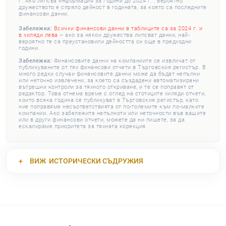
г. Ако липсва информация за години до 2024 г. , вероятно
дружеството е спряло дейност в годината, за която са последните
финансови данни.
Забележка:
Всички финансови данни в таблиците са за 2024 г. и
в хиляди лева
– ако за някои дружества липсват данни, най-
вероятно те са преустановили дейността си още в предходни
години.
Забележка:
Финансовите данни на компаниите се извличат от
публикуваните от тях финансови отчети в Търговския регистър. В
много редки случаи финансовите данни може да бъдат непълни
или неточно извлечени, за което са създадени автоматизирани
вътрешни контроли за тяхното откриване, и те се поправят от
редактор. Това отнема време с оглед на стотиците хиляди отчети,
които всяка година се публикуват в Търговския регистър, като
ние поправяме несъответствията от по-големите към по-малките
компании. Ако забележите непълноти или неточности във вашите
или в други финансови отчети, можете да ни пишете, за да
ескалираме приоритета за тяхната корекция.
ВИЖ
ИСТОРИЧЕСКИ СЪДРУЖИЯ