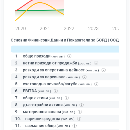
0
2020
2021
2022
2023
2024
Основни Финансови Данни и Показатели за БОРД | ООД
1.
общо приходи
(хил. лв.)
2.
нетни приходи от продажби
(хил. лв.)
3.
разходи за оперативна дейност
(хил. лв.)
4.
разходи за персонала
(хил. лв.)
5.
счетоводна печалба/загуба
(хил. лв.)
6.
EBITDA
(хил. лв.)
7.
общо активи
(хил. лв.)
8.
дълготрайни активи
(хил. лв.)
9.
материални запаси
(хил. лв.)
10.
парични средства
(хил. лв.)
11.
вземания общо
(хил. лв.)