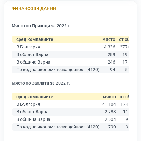
ФИНАНСОВИ ДАННИ
Място по Приходи за 2022 г.
сред компаниите
място
от общо
В България
4 336
277 019
В област Варна
289
19 882
В община Варна
246
17 349
По код на икономическа дейност (4120)
94
5 291
Място по Заплати за 2022 г.
сред компаниите
място
от общо
В България
41 184
174 403
В област Варна
2 783
11 437
В община Варна
2 504
9 876
По код на икономическа дейност (4120)
790
3 927