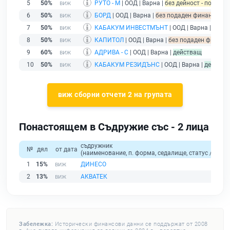
5
50%
РУТО - М
| ООД | Варна |
без дейност - подадена
6
50%
БОРД
| ООД | Варна |
без подаден финансов отч
7
50%
КАБАКУМ ИНВЕСТМЪНТ
| ООД | Варна |
без п
8
50%
КАПИТОЛ
| ООД | Варна |
без подаден финансо
9
60%
АДРИВА - С
| ООД | Варна |
действащ
10
50%
КАБАКУМ РЕЗИДЪНС
| ООД | Варна |
действа
виж сборни отчети 2 на групата
Понастоящем в Съдружие със - 2 лица
съдружник
№
дял
от дата
(наименование, п. форма, седалище, статус / физи
1
15%
ДИНЕСО
2
13%
АКВАТЕК
Забележка:
Исторически финансови данни се поддържат от 2008