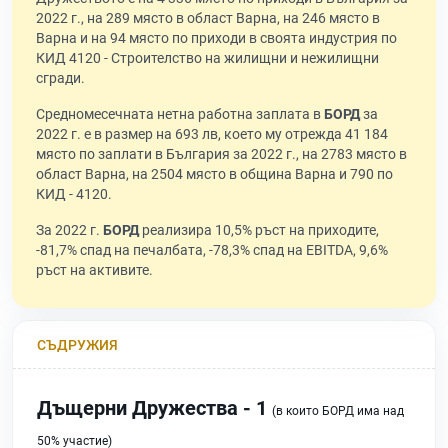
2022 г., на 289 място в област Варна, на 246 място в
Варна и на 94 място по приходи в своята индустрия по
КИД 4120 - Строителство на жилищни и нежилищни
сгради.
Средномесечната нетна работна заплата в
БОРД
за
2022 г. е в размер на 693 лв, което му отрежда 41 184
място по заплати в България за 2022 г., на 2783 място в
област Варна, на 2504 място в община Варна и 790 по
КИД - 4120.
За 2022 г.
БОРД
реализира 10,5% ръст на приходите,
-81,7% спад на печалбата, -78,3% спад на EBITDA, 9,6%
ръст на активите.
СЪДРУЖИЯ
Дъщерни Дружества - 1
(в които БОРД има над
50% участие)