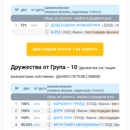
наименование
№
дял
от дата
(правна форма, седалище, статус)
общо за групата - майка и дъщерни д-ва
1
72%
ДЗЗД БОДИАК ИНЖЕНЕРИНГ
| ДЗЗД | гр. Варн
БОРД
| ООД | Варна |
без подаден финансов отче
виж сборни отчети 1 на групата
Дружества от Група - 10
(дружества със същия
мажоритарен собственик - ДАНИЕЛ ПЕТКОВ СЛАВОВ)
наименование
№
дял
от дата
(правна форма, седалище, статус)
общо за групата - майка и дъщерни д-ва
1
100%
ХОРИЗОНТ ТРЕЙД
| ЕООД | Варна |
без подаде
2
100%
ДОРК
| ЕООД | Варна |
без подаден финансов о
3
100%
ДАРК 2004
| ЕООД | Варна |
без подаден финан
4
50,03%
ФРОНТЛАЙН МЕНИДЖМЪНТ
| ООД | Варна |
б