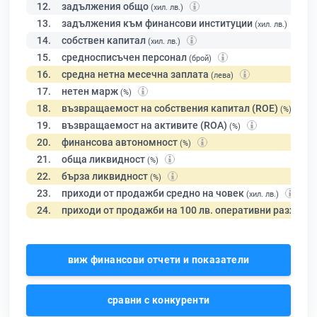
12.
задължения общо
(хил. лв.)
13.
задължения към финансови институции
(хил. лв.)
14.
собствен капитал
(хил. лв.)
15.
средносписъчен персонал
(брой)
16.
средна нетна месечна заплата
(лева)
17.
нетен марж
(%)
18.
възвращаемост на собствения капитал (ROE)
(%)
19.
възвращаемост на активите (ROA)
(%)
20.
финансова автономност
(%)
21.
обща ликвидност
(%)
22.
бърза ликвидност
(%)
23.
приходи от продажби средно на човек
(хил. лв.)
24.
приходи от продажби на 100 лв. оперативни разходи
виж финансови отчети и показатели
сравни с конкуренти