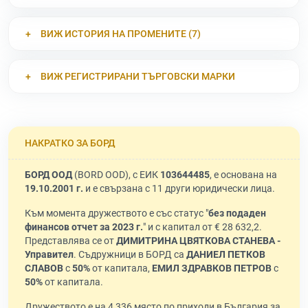
ВИЖ ИСТОРИЯ НА ПРОМЕНИТЕ (7)
ВИЖ РЕГИСТРИРАНИ ТЪРГОВСКИ МАРКИ
НАКРАТКО ЗА БОРД
БОРД ООД
(BORD OOD), с ЕИК
103644485
, е основана на
19.10.2001 г.
и е свързана с 11 други юридически лица.
Към момента дружеството е със статус "
без подаден
финансов отчет за 2023 г.
" и с капитал от € 28 632,2.
Представлява се от
ДИМИТРИНА ЦВЯТКОВА СТАНЕВА -
Управител
. Съдружници в БОРД са
ДАНИЕЛ ПЕТКОВ
СЛАВОВ
с
50%
от капитала,
ЕМИЛ ЗДРАВКОВ ПЕТРОВ
с
50%
от капитала.
Дружеството е на 4 336 място по приходи в България за