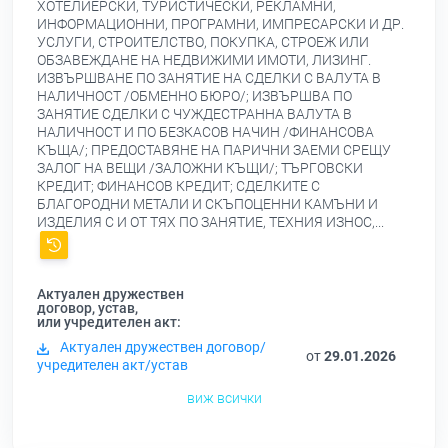
ХОТЕЛИЕРСКИ, ТУРИСТИЧЕСКИ, РЕКЛАМНИ,
ИНФОРМАЦИОННИ, ПРОГРАМНИ, ИМПРЕСАРСКИ И ДР.
УСЛУГИ, СТРОИТЕЛСТВО, ПОКУПКА, СТРОЕЖ ИЛИ
ОБЗАВЕЖДАНЕ НА НЕДВИЖИМИ ИМОТИ, ЛИЗИНГ.
ИЗВЪРШВАНЕ ПО ЗАНЯТИЕ НА СДЕЛКИ С ВАЛУТА В
НАЛИЧНОСТ /ОБМЕННО БЮРО/; ИЗВЪРШВА ПО
ЗАНЯТИЕ СДЕЛКИ С ЧУЖДЕСТРАННА ВАЛУТА В
НАЛИЧНОСТ И ПО БЕЗКАСОВ НАЧИН /ФИНАНСОВА
КЪЩА/; ПРЕДОСТАВЯНЕ НА ПАРИЧНИ ЗАЕМИ СРЕЩУ
ЗАЛОГ НА ВЕЩИ /ЗАЛОЖНИ КЪЩИ/; ТЪРГОВСКИ
КРЕДИТ; ФИНАНСОВ КРЕДИТ; СДЕЛКИТЕ С
БЛАГОРОДНИ МЕТАЛИ И СКЪПОЦЕННИ КАМЪНИ И
ИЗДЕЛИЯ С И ОТ ТЯХ ПО ЗАНЯТИЕ, ТЕХНИЯ ИЗНОС,...
Актуален дружествен
договор, устав,
или учредителен акт:
Актуален дружествен договор/
от
29.01.2026
учредителен акт/устав
виж всички