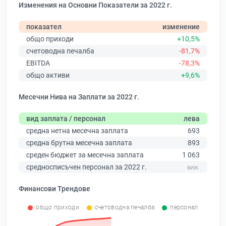
Изменения на Основни Показатели за 2022 г.
показател
изменение
общо приходи
+10,5%
счетоводна печалба
-81,7%
EBITDA
-78,3%
общо активи
+9,6%
Месечни Нива на Заплати за 2022 г.
вид заплата / персонал
лева
средна нетна месечна заплата
693
средна брутна месечна заплата
893
среден бюджет за месечна заплата
1 063
средносписъчен персонал за 2022 г.
Финансови Трендове
общо приходи
счетоводна печалба
персонал