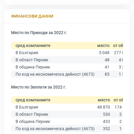
ФИНАНСОВИ ДАННИ
Място по Приходи за 2022 г.
сред компаниите
място
от общо
В България
5 048
277 019
В област Перник
48
4 027
В община Перник
41
3 209
По код на икономическа дейност (4673)
85
1 350
Място по Заплати за 2022 г.
сред компаниите
място
от общо
В България
48 870
174 403
В област Перник
530
2 595
В община Перник
433
2 078
По код на икономическа дейност (4673)
352
1 002