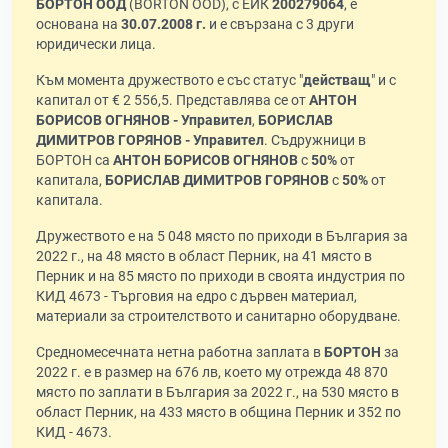
БОРТОН ООД
(BORTON OOD), с ЕИК
200279064
, е
основана на
30.07.2008 г.
и е свързана с 3 други
юридически лица.
Към момента дружеството е със статус "
действащ
" и с
капитал от € 2 556,5. Представлява се от
АНТОН
БОРИСОВ ОГНЯНОВ - Управител
,
БОРИСЛАВ
ДИМИТРОВ ГОРЯНОВ - Управител
. Съдружници в
БОРТОН са
АНТОН БОРИСОВ ОГНЯНОВ
с
50%
от
капитала,
БОРИСЛАВ ДИМИТРОВ ГОРЯНОВ
с
50%
от
капитала.
Дружеството е на 5 048 място по приходи в България за
2022 г., на 48 място в област Перник, на 41 място в
Перник и на 85 място по приходи в своята индустрия по
КИД 4673 - Търговия на едро с дървен материал,
материали за строителството и санитарно оборудване.
Средномесечната нетна работна заплата в
БОРТОН
за
2022 г. е в размер на 676 лв, което му отрежда 48 870
място по заплати в България за 2022 г., на 530 място в
област Перник, на 433 място в община Перник и 352 по
КИД - 4673.