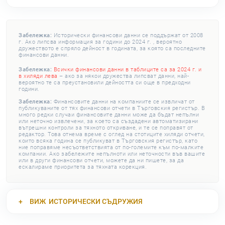
Забележка:
Исторически финансови данни се поддържат от 2008
г. Ако липсва информация за години до 2024 г. , вероятно
дружеството е спряло дейност в годината, за която са последните
финансови данни.
Забележка:
Всички финансови данни в таблиците са за 2024 г. и
в хиляди лева
– ако за някои дружества липсват данни, най-
вероятно те са преустановили дейността си още в предходни
години.
Забележка:
Финансовите данни на компаниите се извличат от
публикуваните от тях финансови отчети в Търговския регистър. В
много редки случаи финансовите данни може да бъдат непълни
или неточно извлечени, за което са създадени автоматизирани
вътрешни контроли за тяхното откриване, и те се поправят от
редактор. Това отнема време с оглед на стотиците хиляди отчети,
които всяка година се публикуват в Търговския регистър, като
ние поправяме несъответствията от по-големите към по-малките
компании. Ако забележите непълноти или неточности във вашите
или в други финансови отчети, можете да ни пишете, за да
ескалираме приоритета за тяхната корекция.
ВИЖ
ИСТОРИЧЕСКИ СЪДРУЖИЯ