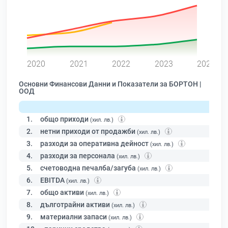
0
2020
2021
2022
2023
2024
Основни Финансови Данни и Показатели за БОРТОН |
ООД
1.
общо приходи
(хил. лв.)
2.
нетни приходи от продажби
(хил. лв.)
3.
разходи за оперативна дейност
(хил. лв.)
4.
разходи за персонала
(хил. лв.)
5.
счетоводна печалба/загуба
(хил. лв.)
6.
EBITDA
(хил. лв.)
7.
общо активи
(хил. лв.)
8.
дълготрайни активи
(хил. лв.)
9.
материални запаси
(хил. лв.)