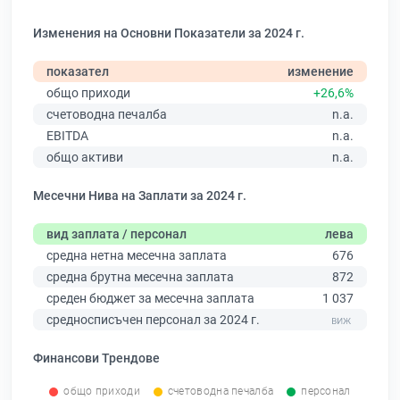
Изменения на Основни Показатели за 2024 г.
показател
изменение
общо приходи
+26,6%
счетоводна печалба
n.a.
EBITDA
n.a.
общо активи
n.a.
Месечни Нива на Заплати за 2024 г.
вид заплата / персонал
лева
средна нетна месечна заплата
676
средна брутна месечна заплата
872
среден бюджет за месечна заплата
1 037
средносписъчен персонал за 2024 г.
Финансови Трендове
общо приходи
счетоводна печалба
персонал