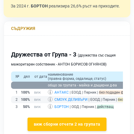
За 2024 г.
БОРТОН
реализира 26,6% ръст на приходите.
СЪДРУЖИЯ
Дружества от Група - 3
(дружества със същия
мажоритарен собственик - АНТОН БОРИСОВ ОГНЯНОВ)
наименование
№
дял
от дата
(правна форма, седалище, статус)
общо за групата - майка и дъщерни д-ва
1
100%
АНТАКС
| ЕООД | Перник |
без подаден финансо
2
100%
СМОУК ДЕЛИВЪРИ
| ЕООД | Перник |
без дейно
3
50%
БОРТОН
| ООД | Перник |
действащ
виж сборни отчети 2 на групата