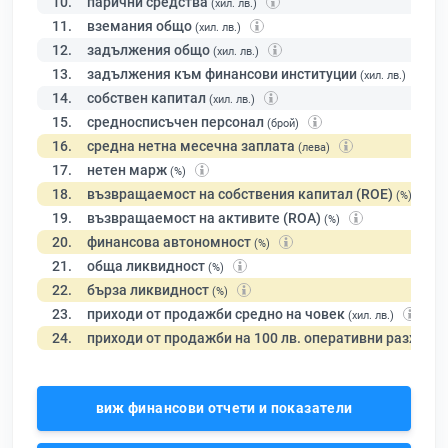
10.
парични средства
(хил. лв.)
11.
вземания общо
(хил. лв.)
12.
задължения общо
(хил. лв.)
13.
задължения към финансови институции
(хил. лв.)
14.
собствен капитал
(хил. лв.)
15.
средносписъчен персонал
(брой)
16.
средна нетна месечна заплата
(лева)
17.
нетен марж
(%)
18.
възвращаемост на собствения капитал (ROE)
(%)
19.
възвращаемост на активите (ROA)
(%)
20.
финансова автономност
(%)
21.
обща ликвидност
(%)
22.
бърза ликвидност
(%)
23.
приходи от продажби средно на човек
(хил. лв.)
24.
приходи от продажби на 100 лв. оперативни разходи
виж финансови отчети и показатели