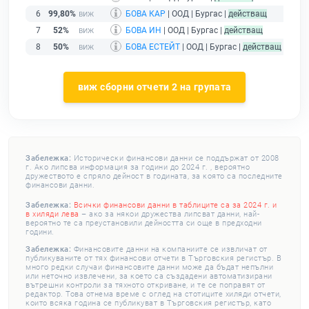
6
99,80%
БОВА КАР
| ООД | Бургас |
действащ
7
52%
БОВА ИН
| ООД | Бургас |
действащ
8
50%
БОВА ЕСТЕЙТ
| ООД | Бургас |
действащ
виж сборни отчети 2 на групата
Забележка:
Исторически финансови данни се поддържат от 2008
г. Ако липсва информация за години до 2024 г. , вероятно
дружеството е спряло дейност в годината, за която са последните
финансови данни.
Забележка:
Всички финансови данни в таблиците са за 2024 г. и
в хиляди лева
– ако за някои дружества липсват данни, най-
вероятно те са преустановили дейността си още в предходни
години.
Забележка:
Финансовите данни на компаниите се извличат от
публикуваните от тях финансови отчети в Търговския регистър. В
много редки случаи финансовите данни може да бъдат непълни
или неточно извлечени, за което са създадени автоматизирани
вътрешни контроли за тяхното откриване, и те се поправят от
редактор. Това отнема време с оглед на стотиците хиляди отчети,
които всяка година се публикуват в Търговския регистър, като