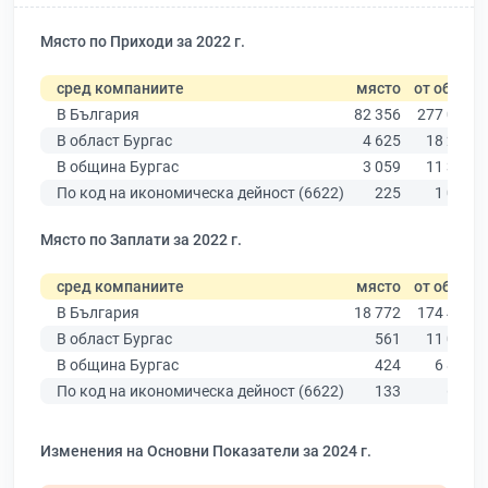
Място по Приходи за 2022 г.
сред компаниите
място
от общо
В България
82 356
277 019
В област Бургас
4 625
18 275
В община Бургас
3 059
11 315
По код на икономическа дейност (6622)
225
1 056
Място по Заплати за 2022 г.
сред компаниите
място
от общо
В България
18 772
174 403
В област Бургас
561
11 009
В община Бургас
424
6 879
По код на икономическа дейност (6622)
133
689
Изменения на Основни Показатели за 2024 г.