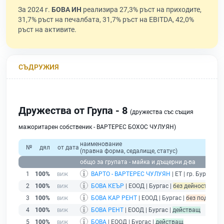
За 2024 г.
БОВА ИН
реализира 27,3% ръст на приходите,
31,7% ръст на печалбата, 31,7% ръст на EBITDA, 42,0%
ръст на активите.
СЪДРУЖИЯ
Дружества от Група - 8
(дружества със същия
мажоритарен собственик - ВАРТЕРЕС БОХОС ЧУЛУЯН)
наименование
№
дял
от дата
(правна форма, седалище, статус)
общо за групата - майка и дъщерни д-ва
1
100%
ВАРТО - ВАРТЕРЕС ЧУЛУЯН
| ЕТ | гр. Бургас |
б
2
100%
БОВА КЕЪР
| ЕООД | Бургас |
без дейност - пода
3
100%
БОВА КАР РЕНТ
| ЕООД | Бургас |
без подаден 
4
100%
БОВА РЕНТ
| ЕООД | Бургас |
действащ
5
100%
БОВА
| ЕООД | Бургас |
действащ