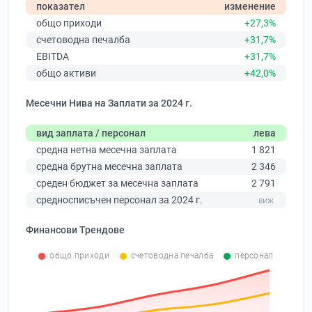
показател
изменение
общо приходи
+27,3%
счетоводна печалба
+31,7%
EBITDA
+31,7%
общо активи
+42,0%
Месечни Нива на Заплати за 2024 г.
вид заплата / персонал
лева
средна нетна месечна заплата
1 821
средна брутна месечна заплата
2 346
среден бюджет за месечна заплата
2 791
средносписъчен персонал за 2024 г.
Финансови Трендове
общо приходи
счетоводна печалба
персонал