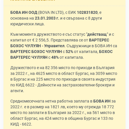
БОВА ИН ООД
(BOVA IN LTD), с ЕИК
102831820
, е
основана на
23.01.2003 г.
и е свързана с 8 други
юридически лица.
Към момента дружеството е със статус "
действащ
" и с
капитал от € 2 556,5. Представлява се от
ВАРТЕРЕС
БОХОС ЧУЛУЯН - Управител
. Съдружници в БОВА ИН са
ВАРТЕРЕС БОХОС ЧУЛУЯН
с
52%
от капитала,
БОХОС
ВАРТЕРЕС ЧУЛУЯН
с
48%
от капитала.
Дружеството е на 82 356 място по приходи в България
за 2022 г., на 4625 място в област Бургас, на 3059 място
в Бургас и на 225 място по приходи в своята индустрия
по КИД 6622 - Дейности на застрахователни брокери и
агенти.
Средномесечната нетна работна заплата в
БОВА ИН
за
2022 г. е в размер на 1821 лв, което му отрежда 18 772
място по заплати в България за 2022 г., на 561 място в
област Бургас, на 424 място в община Бургас и 133 по
КИД - 6622.