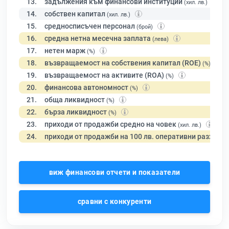
13.
задължения към финансови институции
(хил. лв.)
14.
собствен капитал
(хил. лв.)
15.
средносписъчен персонал
(брой)
16.
средна нетна месечна заплата
(лева)
17.
нетен марж
(%)
18.
възвращаемост на собствения капитал (ROE)
(%)
19.
възвращаемост на активите (ROA)
(%)
20.
финансова автономност
(%)
21.
обща ликвидност
(%)
22.
бърза ликвидност
(%)
23.
приходи от продажби средно на човек
(хил. лв.)
24.
приходи от продажби на 100 лв. оперативни разходи
виж финансови отчети и показатели
сравни с конкуренти