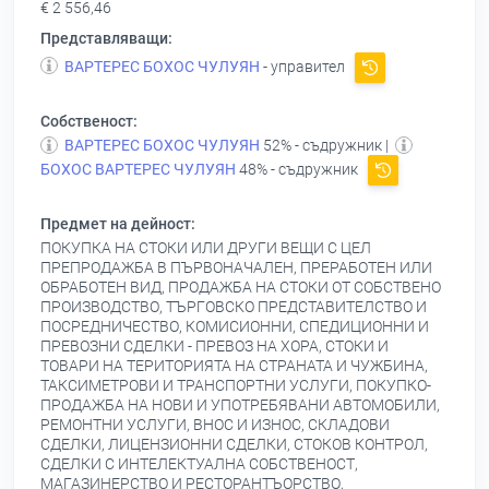
€ 2 556,46
Представляващи:
ВАРТЕРЕС БОХОС ЧУЛУЯН
- управител
Собственост:
ВАРТЕРЕС БОХОС ЧУЛУЯН
52% - съдружник |
БОХОС ВАРТЕРЕС ЧУЛУЯН
48% - съдружник
Предмет на дейност:
ПОКУПКА НА СТОКИ ИЛИ ДРУГИ ВЕЩИ С ЦЕЛ
ПРЕПРОДАЖБА В ПЪРВОНАЧАЛЕН, ПРЕРАБОТЕН ИЛИ
ОБРАБОТЕН ВИД, ПРОДАЖБА НА СТОКИ ОТ СОБСТВЕНО
ПРОИЗВОДСТВО, ТЪРГОВСКО ПРЕДСТАВИТЕЛСТВО И
ПОСРЕДНИЧЕСТВО, КОМИСИОННИ, СПЕДИЦИОННИ И
ПРЕВОЗНИ СДЕЛКИ - ПРЕВОЗ НА ХОРА, СТОКИ И
ТОВАРИ НА ТЕРИТОРИЯТА НА СТРАНАТА И ЧУЖБИНА,
ТАКСИМЕТРОВИ И ТРАНСПОРТНИ УСЛУГИ, ПОКУПКО-
ПРОДАЖБА НА НОВИ И УПОТРЕБЯВАНИ АВТОМОБИЛИ,
РЕМОНТНИ УСЛУГИ, ВНОС И ИЗНОС, СКЛАДОВИ
СДЕЛКИ, ЛИЦЕНЗИОННИ СДЕЛКИ, СТОКОВ КОНТРОЛ,
СДЕЛКИ С ИНТЕЛЕКТУАЛНА СОБСТВЕНОСТ,
МАГАЗИНЕРСТВО И РЕСТОРАНТЪОРСТВО,