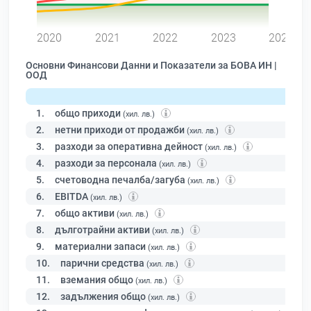
0
2020
2021
2022
2023
2024
Основни Финансови Данни и Показатели за БОВА ИН |
ООД
1.
общо приходи
(хил. лв.)
2.
нетни приходи от продажби
(хил. лв.)
3.
разходи за оперативна дейност
(хил. лв.)
4.
разходи за персонала
(хил. лв.)
5.
счетоводна печалба/загуба
(хил. лв.)
6.
EBITDA
(хил. лв.)
7.
общо активи
(хил. лв.)
8.
дълготрайни активи
(хил. лв.)
9.
материални запаси
(хил. лв.)
10.
парични средства
(хил. лв.)
11.
вземания общо
(хил. лв.)
12.
задължения общо
(хил. лв.)