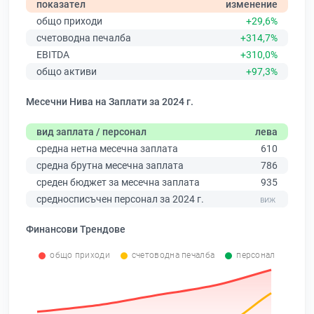
показател
изменение
общо приходи
+29,6%
счетоводна печалба
+314,7%
EBITDA
+310,0%
общо активи
+97,3%
Месечни Нива на Заплати за 2024 г.
вид заплата / персонал
лева
средна нетна месечна заплата
610
средна брутна месечна заплата
786
среден бюджет за месечна заплата
935
средносписъчен персонал за 2024 г.
Финансови Трендове
общо приходи
счетоводна печалба
персонал