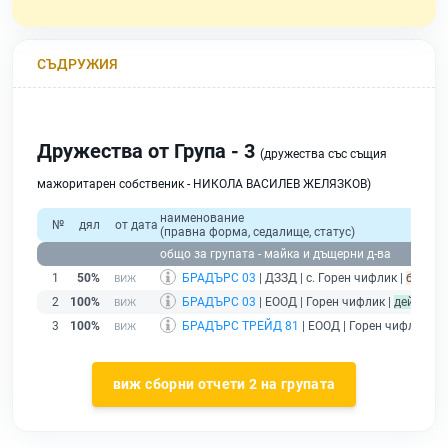
СЪДРУЖИЯ
Дружества от Група - 3
(дружества със същия
мажоритарен собственик - НИКОЛА ВАСИЛЕВ ЖЕЛЯЗКОВ)
наименование
№
дял
от дата
(правна форма, седалище, статус)
общо за групата - майка и дъщерни д-ва
1
50%
БРАДЪРС 03
| ДЗЗД | с. Горен чифлик |
без по
2
100%
БРАДЪРС 03
| ЕООД | Горен чифлик |
действа
3
100%
БРАДЪРС ТРЕЙД 81
| ЕООД | Горен чифлик |
д
виж сборни отчети 2 на групата