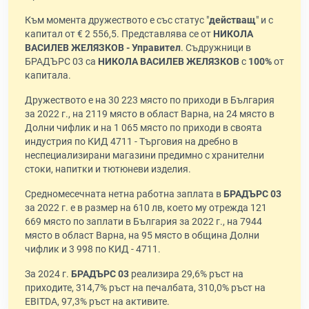
Към момента дружеството е със статус "
действащ
" и с
капитал от € 2 556,5. Представлява се от
НИКОЛА
ВАСИЛЕВ ЖЕЛЯЗКОВ - Управител
. Съдружници в
БРАДЪРС 03 са
НИКОЛА ВАСИЛЕВ ЖЕЛЯЗКОВ
с
100%
от
капитала.
Дружеството е на 30 223 място по приходи в България
за 2022 г., на 2119 място в област Варна, на 24 място в
Долни чифлик и на 1 065 място по приходи в своята
индустрия по КИД 4711 - Търговия на дребно в
неспециализирани магазини предимно с хранителни
стоки, напитки и тютюневи изделия.
Средномесечната нетна работна заплата в
БРАДЪРС 03
за 2022 г. е в размер на 610 лв, което му отрежда 121
669 място по заплати в България за 2022 г., на 7944
място в област Варна, на 95 място в община Долни
чифлик и 3 998 по КИД - 4711.
За 2024 г.
БРАДЪРС 03
реализира 29,6% ръст на
приходите, 314,7% ръст на печалбата, 310,0% ръст на
EBITDA, 97,3% ръст на активите.