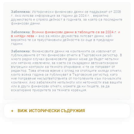
Забележка:
Исторически финансови данни се поддържат от 2008
г. Ако липсва информация за години до 2024 г. , вероятно
дружеството е спряло дейност в годината, за която са последните
финансови данни.
Забележка:
Всички финансови данни в таблиците са за 2024 г. и
в хиляди лева
– ако за някои дружества липсват данни, най-
вероятно те са преустановили дейността си още в предходни
години.
Забележка:
Финансовите данни на компаниите се извличат от
публикуваните от тях финансови отчети в Търговския регистър. В
много редки случаи финансовите данни може да бъдат непълни
или неточно извлечени, за което са създадени автоматизирани
вътрешни контроли за тяхното откриване, и те се поправят от
редактор. Това отнема време с оглед на стотиците хиляди отчети,
които всяка година се публикуват в Търговския регистър, като
ние поправяме несъответствията от по-големите към по-малките
компании. Ако забележите непълноти или неточности във вашите
или в други финансови отчети, можете да ни пишете, за да
ескалираме приоритета за тяхната корекция.
ВИЖ
ИСТОРИЧЕСКИ СЪДРУЖИЯ