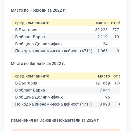
Място по Приходи за 2022 г.
сред компаниите
място
от общо
В България
30 223
277 019
В област Варна
2 119
19 882
В община Долни чифлик
24
273
По код на икономическа дейност (4711)
1 065
9 025
Място по Заплати за 2022 г.
сред компаниите
място
от общо
В България
121 669
174 403
В област Варна
7 944
11 437
В община Долни чифлик
95
173
По код на икономическа дейност (4711)
3 998
6 773
Изменения на Основни Показатели за 2024 г.