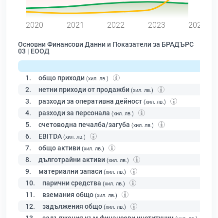
0
2020
2021
2022
2023
2024
Основни Финансови Данни и Показатели за БРАДЪРС
03 | ЕООД
1.
общо приходи
(хил. лв.)
2.
нетни приходи от продажби
(хил. лв.)
3.
разходи за оперативна дейност
(хил. лв.)
4.
разходи за персонала
(хил. лв.)
5.
счетоводна печалба/загуба
(хил. лв.)
6.
EBITDA
(хил. лв.)
7.
общо активи
(хил. лв.)
8.
дълготрайни активи
(хил. лв.)
9.
материални запаси
(хил. лв.)
10.
парични средства
(хил. лв.)
11.
вземания общо
(хил. лв.)
12.
задължения общо
(хил. лв.)